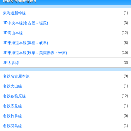
路線から雀荘を探す
東海道新幹線
(1)
JR中央本線(名古屋～塩尻)
(3)
JR高山本線
(12)
JR東海道本線(浜松～岐阜)
(8)
JR東海道本線(岐阜～美濃赤坂・米原)
(15)
JR太多線
(3)
名鉄名古屋本線
(9)
名鉄犬山線
(1)
名鉄各務原線
(12)
名鉄広見線
(1)
名鉄竹鼻線
(0)
名鉄羽島線
(1)