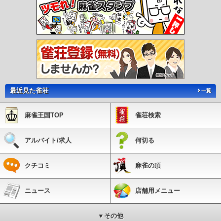
最近見た雀荘
一覧
麻雀王国TOP
雀荘検索
アルバイト/求人
何切る
クチコミ
麻雀の頂
ニュース
店舗用メニュー
▼その他