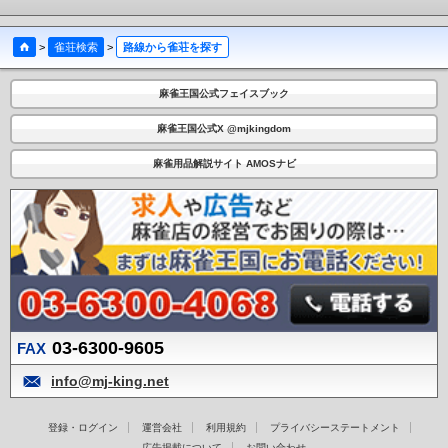
>
雀荘検索
>
路線から雀荘を探す
麻雀王国公式フェイスブック
麻雀王国公式X @mjkingdom
麻雀用品解説サイト AMOSナビ
03-6300-9605
FAX
info@mj-king.net
登録・ログイン
運営会社
利用規約
プライバシーステートメント
広告掲載について
お問い合わせ