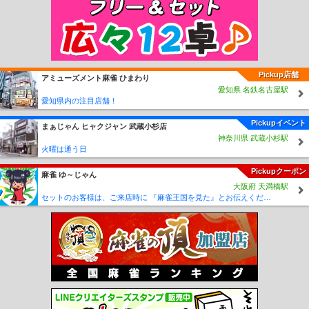
Pickup店舗
アミューズメント麻雀 ひまわり
愛知県 名鉄名古屋駅
愛知県内の注目店舗！
Pickupイベント
まぁじゃん ヒャクジャン 武蔵小杉店
神奈川県 武蔵小杉駅
火曜は通う日
Pickupクーポン
麻雀 ゆ～じゃん
大阪府 天満橋駅
セットのお客様は、ご来店時に 『麻雀王国を見た』とお伝えください(_ _) セット料金が5時間3000円に✨