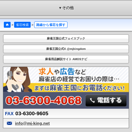
▼その他
>
雀荘検索
>
路線から雀荘を探す
麻雀王国公式フェイスブック
麻雀王国公式X @mjkingdom
麻雀用品解説サイト AMOSナビ
03-6300-9605
FAX
info@mj-king.net