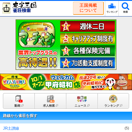
王国掲載
について
ランキング
検索
動画
求人検索
ニュース
ランキング
路線から雀荘を探す
JR土讃線
(5)