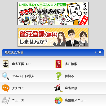
最近見た雀荘
一覧
麻雀王国TOP
雀荘検索
アルバイト/求人
何切る
クチコミ
麻雀の頂
ニュース
店舗用メニュー