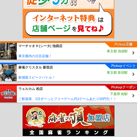
Pickup店舗
マーチャオ θ (シータ) 池袋店
東京都 池袋駅
東京都内の注目店舗！
Pickupイベント
麻雀クリスタル 新宿店
東京都 新宿駅
新感覚スピードバトル！
Pickupクーポン
ウェルカム 柏店
千葉県 柏駅
ご新規様 1日ずーっとフリーゲーム代1ゲームあたり50円引！！