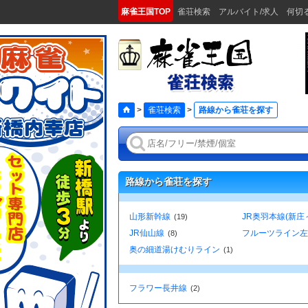
麻雀王国TOP
雀荘検索
アルバイト/求人
何切
>
雀荘検索
>
路線から雀荘を探す
路線から雀荘を探す
山形新幹線
JR奥羽本線(新庄
(19)
JR仙山線
フルーツライン
(8)
奥の細道湯けむりライン
(1)
フラワー長井線
(2)