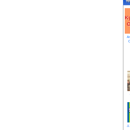
特
K
O
A
エ