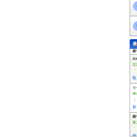
最
A
北
瓶
リ
神
新
麻
東