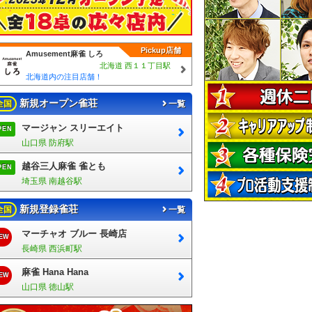
Pickup店舗
Amusement麻雀 しろ
北海道 西１１丁目駅
北海道内の注目店舗！
新規オープン雀荘
全国
一覧
マージャン スリーエイト
PEN
山口県 防府駅
越谷三人麻雀 雀とも
PEN
埼玉県 南越谷駅
新規登録雀荘
全国
一覧
マーチャオ ブルー 長崎店
EW
長崎県 西浜町駅
麻雀 Hana Hana
EW
山口県 徳山駅