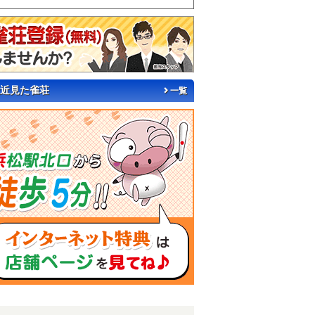
近見た雀荘
一覧