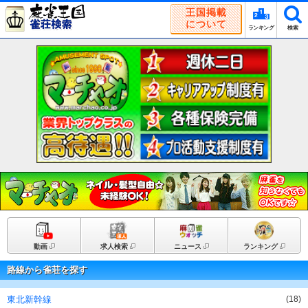
王国掲載
について
ランキング
検索
動画
求人検索
ニュース
ランキング
路線から雀荘を探す
東北新幹線
(18)