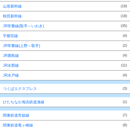
山形新幹線
(18)
秋田新幹線
(18)
JR常磐線(取手～いわき)
(35)
宇都宮線
(4)
JR常磐線(上野～取手)
(2)
JR鹿島線
(4)
JR水郡線
(11)
JR水戸線
(4)
つくばエクスプレス
(3)
ひたちなか海浜鉄道湊線
(1)
関東鉄道常総線
(7)
関東鉄道竜ヶ崎線
(6)