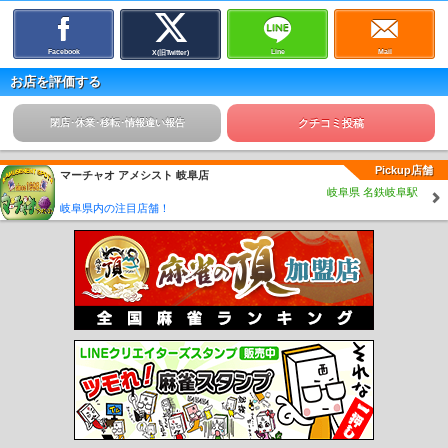
Facebook
Line
Mail
X(旧Twitter)
お店を評価する
閉店･休業･移転･情報違い報告
クチコミ投稿
Pickup店舗
マーチャオ アメシスト 岐阜店
岐阜県 名鉄岐阜駅
岐阜県内の注目店舗！