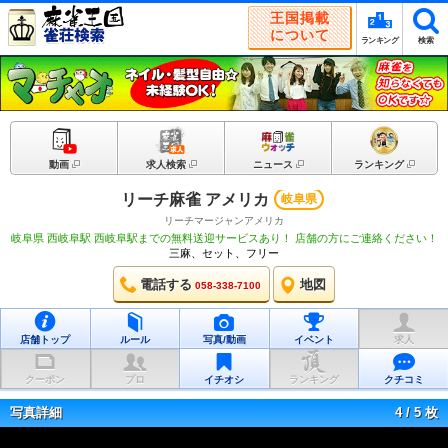
王国掲載
について
ランキング
検索
動画
求人検索
ニュース
ランキング
リーチ麻雀 アメリカ
岐阜県
リーチマージャンアメリカ
岐阜県 西岐阜駅 西岐阜駅までの無料送迎サービスあり！ 店舗の方にご連絡ください！
三麻、セット、フリー
電話する
地図
058-338-7100
店舗トップ
ルール
写真/動画
イベント
求人
クーポン
プロ
イチオシ
ランキング
クチコミ
写真詳細
4
/
5
枚