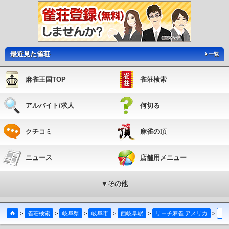
最近見た雀荘
一覧
麻雀王国TOP
雀荘検索
アルバイト/求人
何切る
クチコミ
麻雀の頂
ニュース
店舗用メニュー
▼その他
>
雀荘検索
>
岐阜県
>
岐阜市
>
西岐阜駅
>
リーチ麻雀 アメリカ
>
写