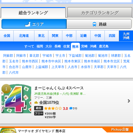
総合ランキング
カテゴリランキング
エリア
路線
九州
全国
北海道
東北
関東
中部
近畿
中国
四国
沖縄
すべて
福岡
大分
長崎
佐賀
宮崎
沖縄
鹿児島
熊本
阿蘇郡
阿蘇市
葦北郡
宇城市
宇土市
下益城郡
菊池郡
菊池市
球磨郡
玉名
郡
玉名市
熊本市西区
熊本市中央区
熊本市東区
熊本市南区
熊本市北区
荒尾
市
合志市
山鹿市
上益城郡
上天草市
人吉市
水俣市
天草郡
天草市
八代
郡
八代市
まーじゃんくらぶ 4スペース
1
JR鹿児島本線(博多～八代) 長洲駅 車５分
フリー、三麻
全国1079位
総合
3.0
7
件
フリー
¥300/般
¥250/学
Pickup店舗
マーチャオ ダイヤモンド 熊本店