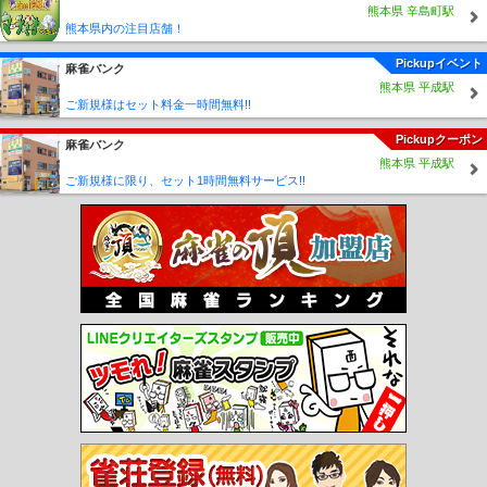
熊本県 辛島町駅
熊本県内の注目店舗！
Pickupイベント
麻雀バンク
熊本県 平成駅
ご新規様はセット料金一時間無料!!
Pickupクーポン
麻雀バンク
熊本県 平成駅
ご新規様に限り、セット1時間無料サービス!!