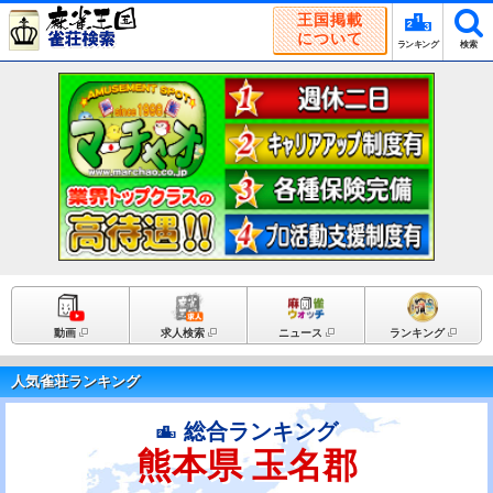
王国掲載
について
ランキング
検索
動画
求人検索
ニュース
ランキング
人気雀荘ランキング
総合ランキング
熊本県 玉名郡