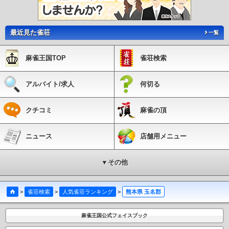
最近見た雀荘
一覧
麻雀王国TOP
雀荘検索
アルバイト/求人
何切る
クチコミ
麻雀の頂
ニュース
店舗用メニュー
▼その他
>
雀荘検索
>
人気雀荘ランキング
>
熊本県 玉名郡
麻雀王国公式フェイスブック