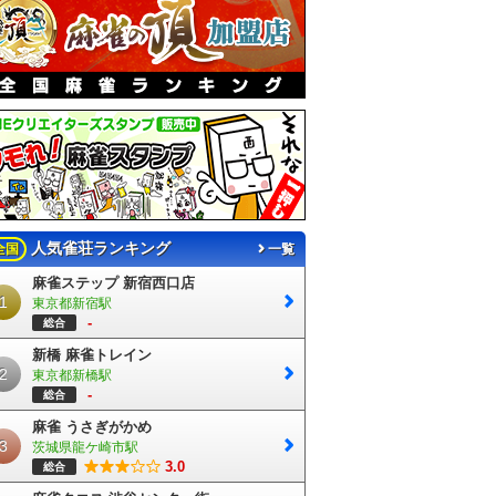
人気雀荘ランキング
全国
一覧
麻雀ステップ 新宿西口店
1
東京都新宿駅
-
総合
新橋 麻雀トレイン
2
東京都新橋駅
-
総合
麻雀 うさぎがかめ
3
茨城県龍ケ崎市駅
3.0
総合