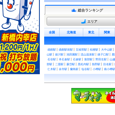
総合ランキング
エリア
全国
北海道
東北
関東
函館駅
函館駅前駅
五稜郭駅
桔梗駅
大中山駅
山駅
姫川駅
池田園駅
流山温泉駅
銚子口駅
鹿
石谷駅
本石倉駅
石倉駅
落部駅
野田生駅
山
部駅
二股駅
蕨岱駅
黒松内駅
熱郛駅
目名駅
仁木駅
余市駅
蘭島駅
塩谷駅
小樽駅
南小樽
園駅
発寒駅
発寒中央駅
琴似駅
桑園駅
さっぽ
駅
江別駅
豊幌駅
幌向駅
上幌向駅
岩見沢駅
江部乙駅
妹背牛駅
深川駅
納内駅
伊納駅
近
和駅
伊達紋別駅
北舟岡駅
稀府駅
黄金駅
崎守
富浦駅
登別駅
虎杖浜駅
竹浦駅
北吉原駅
萩
早来駅
安平駅
追分駅
三川駅
古山駅
由仁駅
駅
上芦別駅
野花南駅
島ノ下駅
富良野駅
布部
水駅
羽帯駅
御影駅
芽室駅
大成駅
西帯広駅
頃駅
新吉野駅
浦幌駅
上厚内駅
厚内駅
直別駅