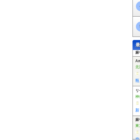
駅
大通駅
バスセンター前駅
菊水駅
東札幌駅
白石駅
南郷７丁目駅
りが丘駅
麻生駅
北３４条駅
北２４条駅
北１８条駅
北１２条駅
すすき
平岸駅
澄川駅
自衛隊前駅
真駒内駅
栄町駅
新道東駅
元町駅
環状通
学園前駅
豊平公園駅
美園駅
月寒中央駅
福住駅
西４丁目駅
西８丁
通駅
西線１１条駅
西線１４条駅
西線１６条駅
ロープウェイ入口駅
電
駅
幌南小学校前駅
山鼻１９条駅
静修学園前駅
行啓通駅
中島公園通駅
の川駅
湯の川温泉駅
市民会館前駅
駒場車庫前駅
競馬場前駅
深堀町駅
駅
千代台駅
堀川町駅
昭和橋駅
千歳町駅
新川町駅
松風町駅
市役所前
最
地頭駅
末広町駅
大町駅
函館どつく前駅
様舞駅
高島駅
大森駅
勇足
愛冠駅
西一線駅
塩幌駅
上利別駅
笹森駅
大誉地駅
薫別駅
陸別駅
A
駅
西訓子府駅
西富駅
訓子府駅
穂波駅
日ノ出駅
広郷駅
上常呂駅
北
北
瓶
リ
神
新
麻
東