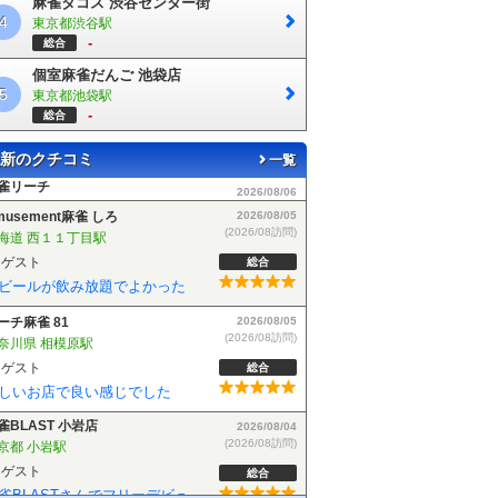
麻雀タコス 渋谷センター街
4
東京都渋谷駅
-
総合
個室麻雀だんご 池袋店
5
東京都池袋駅
-
総合
新のクチコミ
一覧
musement麻雀 しろ
2026/08/05
(2026/08訪問)
海道 西１１丁目駅
ゲスト
総合
ビールが飲み放題でよかった
ーチ麻雀 81
2026/08/05
(2026/08訪問)
奈川県 相模原駅
ゲスト
総合
しいお店で良い感じでした
雀BLAST 小岩店
2026/08/04
(2026/08訪問)
京都 小岩駅
ゲスト
総合
麻雀BLASTさんでフリーデビューしました！お客さんも優しい方で楽しく遊べました！