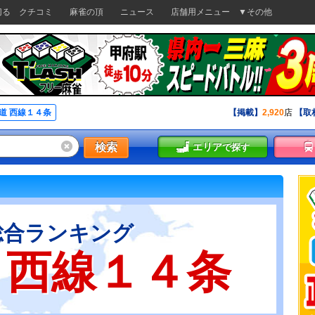
切る
クチコミ
麻雀の頂
ニュース
店舗用メニュー
▼その他
道 西線１４条
【掲載】
2,920
店
【取
検索
エリア
で探す
総合ランキング
 西線１４条