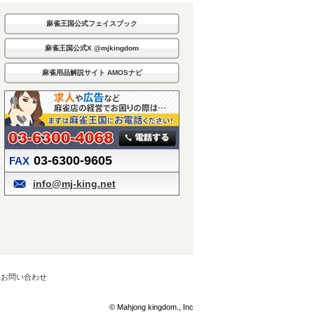
麻雀王国公式フェイスブック
麻雀王国公式X @mjkingdom
麻雀用品解説サイト AMOSナビ
03-6300-9605
FAX
info@mj-king.net
お問い合わせ
© Mahjong kingdom., Inc