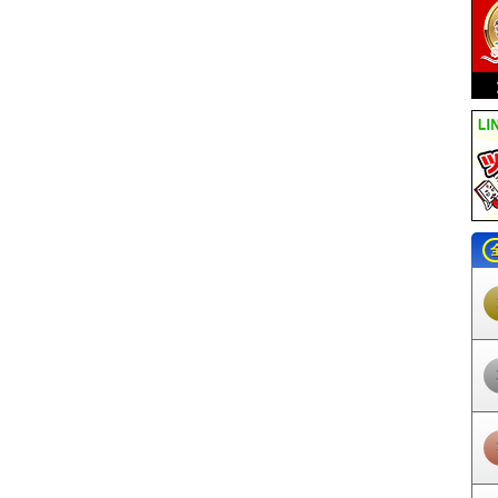
上尾幌駅
尾幌駅
門静駅
厚岸駅
糸魚沢駅
茶内駅
浜中駅
姉別駅
厚
田駅
花咲駅
東根室駅
根室駅
植苗駅
美々駅
新千歳空港駅
南千歳駅
恵み野駅
島松駅
北広島駅
上野幌駅
新さっぽろ駅
新札幌駅
平和駅
東
ノ沢駅
南清水沢駅
清水沢駅
鹿ノ谷駅
夕張駅
占冠駅
トマム駅
勇払
日高門別駅
豊郷駅
清畠駅
厚賀駅
大狩部駅
節婦駅
新冠駅
静内駅
日高三石駅
蓬栄駅
本桐駅
荻伏駅
絵笛駅
浦河駅
東町駅
日高幌別駅
似駅
太平駅
百合が原駅
篠路駅
拓北駅
あいの里教育大駅
あいの里公園
狩金沢駅
本中小屋駅
中小屋駅
月ケ岡駅
知来乙駅
石狩月形駅
豊ケ岡
於札内駅
南下徳富駅
下徳富駅
新十津川駅
北一已駅
秩父別駅
北秩父
駅
藤山駅
大和田駅
留萌駅
瀬越駅
浜中海水浴場駅
礼受駅
阿分駅
岡駅
緑が丘駅
西御料駅
西瑞穂駅
西神楽駅
西聖和駅
千代ケ岡駅
北美
ンダー畑駅
中富良野駅
鹿討駅
学田駅
旭川四条駅
新旭川駅
永山駅
塩狩駅
和寒駅
東六線駅
剣淵駅
北剣淵駅
士別駅
下士別駅
多寄駅
瑞
智恵文駅
智北駅
南美深駅
美深駅
初野駅
紋穂内駅
恩根内駅
豊清水
久駅
天塩中川駅
歌内駅
問寒別駅
糠南駅
雄信内駅
安牛駅
南幌延駅
駅
勇知駅
抜海駅
南稚内駅
稚内駅
南永山駅
東旭川駅
北日ノ出駅
桜
駅
愛山駅
安足間駅
東雲駅
上川駅
上白滝駅
白滝駅
旧白滝駅
下白
生田原駅
金華駅
西留辺蘂駅
留辺蘂駅
相内駅
東相内駅
西北見駅
幌駅
西女満別駅
女満別駅
呼人駅
網走駅
桂台駅
鱒浦駅
藻琴駅
北浜
中斜里駅
南斜里駅
清里町駅
札弦駅
緑駅
川湯温泉駅
美留和駅
摩周
駅
塘路駅
細岡駅
釧路湿原駅
遠矢駅
吉岡海底駅
知内駅
木古内駅
ノ岱駅
神明駅
吉堀駅
渡島鶴岡駅
札苅駅
泉沢駅
釜谷駅
渡島当別駅
駅
七重浜駅
宮の沢駅
発寒南駅
琴似駅
二十四軒駅
西２８丁目駅
円山