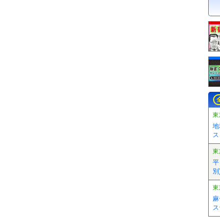
東
地
ス
東
平
別)
東
麻
ス