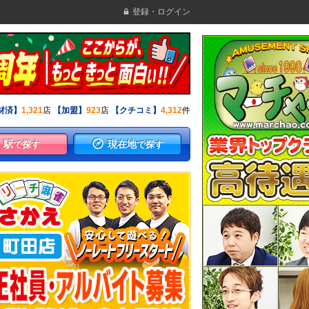
登録・ログイン
材済】
1,321
店
【加盟】
923
店
【クチコミ】
4,312
件
駅
現在地
で探す
で探す