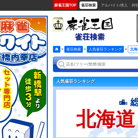
麻雀王国TOP
雀荘検索
アルバイト/求人
何
>
雀荘検索
>
人気雀荘ランキング
>
北海
人気雀荘ランキング
北海道