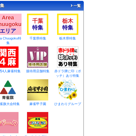
集
一覧
Area
千葉
栃木
huugoku
特集
特集
エリア
ea Chuugoku特
千葉県特集
栃木県特集
集
西4人麻雀特集
接待用店舗特集
赤ドラ牌に印（ポ
ッチ）あり特集
雀旗大会特集
麻雀甲子園
ひまわりグループ