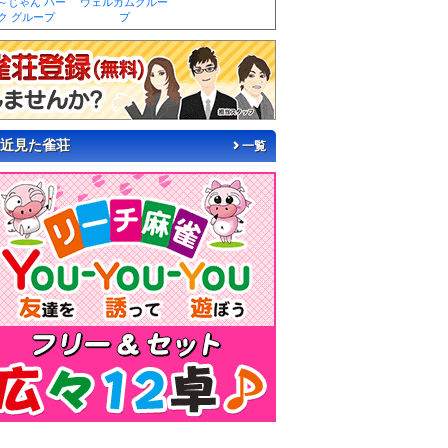
～じゃん パー
ウェルカムグルー
ク グループ
プ
近見た雀荘
一覧