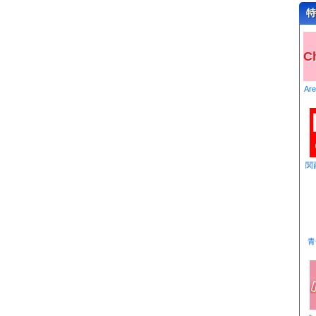
特
C
Ar
関
青