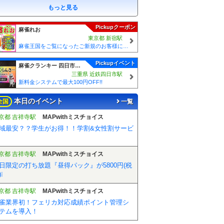
もっと見る
Pickupクーポン
麻雀れお
東京都 新宿駅
麻雀王国をご覧になったご新規のお客様には 「麻雀王国を見た」で ☆フリーのお客様はアンケートにお答え頂けると 終日フリー料金を無料に致します！！激熱！！Σ(´∀`;)
Pickupイベント
麻雀クランキー 四日市駅前店
三重県 近鉄四日市駅
新料金システムで最大100円OFF!!
本日のイベント
全国
一覧
京都 吉祥寺駅
MAPwithミスチョイス
域最安？？学生がお得！！学割&女性割サービ
京都 吉祥寺駅
MAPwithミスチョイス
日限定の打ち放題『昼得パック』が5800円(税
❕
京都 吉祥寺駅
MAPwithミスチョイス
雀業界初！フェリカ対応成績ポイント管理シ
テムを導入！