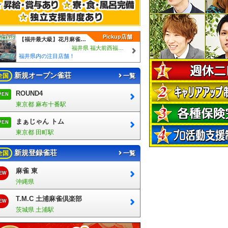
Pickup店舗
【福井最大級】花月麻雀クラブ【全自動卓13台完備】
福井県 福大前西福井駅
福井県内の注目店舗！
新規オープン雀荘
全国
一覧
ROUND4
PEN
東京都 麻布十番駅
まぁじゃん トム
PEN
東京都 田町駅
新規登録雀荘
全国
一覧
麻雀 東
EW
沖縄県
T.M.C 土浦麻雀倶楽部
EW
茨城県 土浦駅