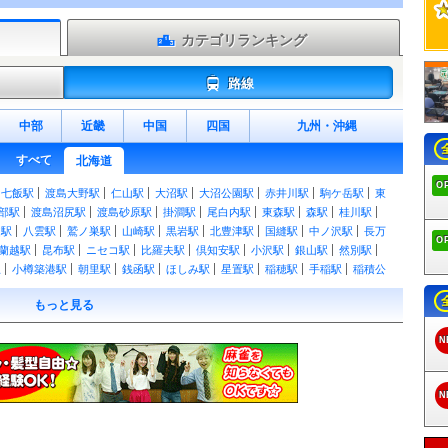
カテゴリランキング
路線
中部
近畿
中国
四国
九州
・
沖縄
すべて
北海道
O
七飯駅
渡島大野駅
仁山駅
大沼駅
大沼公園駅
赤井川駅
駒ケ岳駅
東
部駅
渡島沼尻駅
渡島砂原駅
掛澗駅
尾白内駅
東森駅
森駅
桂川駅
越駅
八雲駅
鷲ノ巣駅
山崎駅
黒岩駅
北豊津駅
国縫駅
中ノ沢駅
長万
O
蘭越駅
昆布駅
ニセコ駅
比羅夫駅
倶知安駅
小沢駅
銀山駅
然別駅
駅
小樽築港駅
朝里駅
銭函駅
ほしみ駅
星置駅
稲穂駅
手稲駅
稲積公
ろ駅
札幌駅
苗穂駅
白石駅
厚別駅
森林公園駅
大麻駅
野幌駅
高砂
もっと見る
峰延駅
光珠内駅
美唄駅
茶志内駅
奈井江駅
豊沼駅
砂川駅
滝川駅
文駅
旭川駅
静狩駅
小幌駅
礼文駅
大岸駅
豊浦駅
洞爺駅
有珠駅
長
N
駅
本輪西駅
室蘭駅
母恋駅
御崎駅
輪西駅
東室蘭駅
鷲別駅
幌別駅
野駅
白老駅
社台駅
錦岡駅
糸井駅
青葉駅
苫小牧駅
沼ノ端駅
遠浅駅
栗山駅
栗丘駅
栗沢駅
志文駅
東滝川駅
赤平駅
茂尻駅
平岸駅
芦別
N
駅
山部駅
下金山駅
金山駅
東鹿越駅
幾寅駅
落合駅
新得駅
十勝清
柏林台駅
帯広駅
札内駅
稲士別駅
幕別駅
利別駅
池田駅
十弗駅
豊
尺別駅
音別駅
古瀬駅
白糠駅
西庶路駅
庶路駅
大楽毛駅
新大楽毛