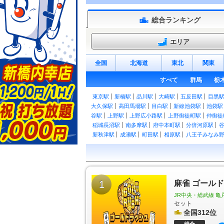
総合ランキング
エリア
全国
北海道
東北
関東
すべて
群馬
栃
東京駅
新橋駅
品川駅
大崎駅
五反田駅
目黒
大久保駅
高田馬場駅
目白駅
新線池袋駅
池袋駅
谷駅
上野駅
上野広小路駅
上野御徒町駅
仲御徒
稲城長沼駅
南多摩駅
府中本町駅
分倍河原駅
新秋津駅
成瀬駅
町田駅
相原駅
八王子みなみ
日野駅
豊田駅
西八王子駅
高尾駅
御茶ノ水駅
谷駅
大久保駅
東中野駅
中野駅
高円寺駅
阿佐
浅草橋駅
両国駅
錦糸町駅
亀戸駅
平井駅
新
西立川駅
東中神駅
中神駅
昭島駅
拝島駅
牛
田駅
1
石神前駅
二俣尾駅
軍畑駅
麻雀 ゴール
沢井駅
御嶽駅
武蔵引田駅
武蔵増戸駅
武蔵五日市駅
北八王子
JR中央・総武線 亀
千住駅
綾瀬駅
亀有駅
京成金町駅
金町駅
板橋
セット
葛西臨海公園駅
東十条駅
王子駅
王子駅前駅
全国312位
ときわ台駅
上板橋駅
東武練馬駅
下赤塚駅
地