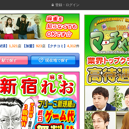
登録・ログイン
材済】
1,321
店
【加盟】
923
店
【クチコミ】
4,312
件
駅
現在地
で探す
で探す