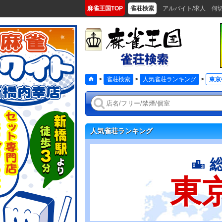
麻雀王国TOP
雀荘検索
アルバイト/求人
何
>
雀荘検索
>
人気雀荘ランキング
>
東京
人気雀荘ランキング
東