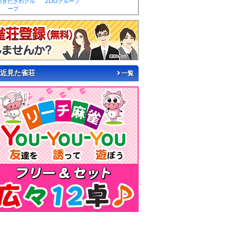
めきたざわグル
ZOOグループ
ープ
近見た雀荘
一覧