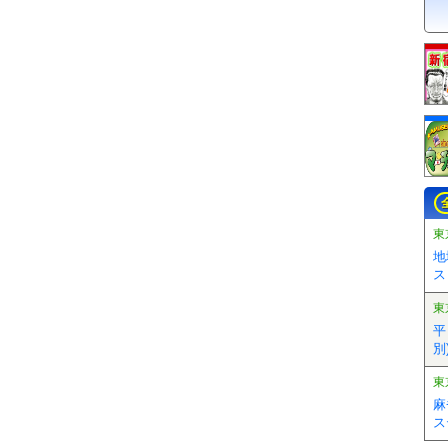
東
地
ス
東
平
別)
東
麻
ス