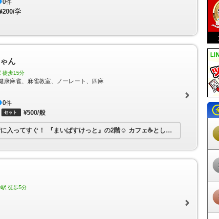
0
件
曳舟駅
東向島駅
鐘ヶ淵駅
堀切駅
京成関屋駅
牛田駅
小菅駅
五反野
¥200/学
ま駅
亀戸水神駅
大師前駅
椎名町駅
東長崎駅
江古田駅
桜台駅
練馬
園駅
大泉学園駅
保谷駅
ひばりヶ丘駅
東久留米駅
清瀬駅
秋津駅
小
新宿駅
下落合駅
中井駅
新井薬師前駅
沼袋駅
野方駅
都立家政駅
鷺
武蔵関駅
東伏見駅
西武柳沢駅
田無駅
花小金井駅
小平駅
久米川駅
駅
武蔵砂川駅
西武立川駅
西武園駅
恋ヶ窪駅
鷹の台駅
一橋学園駅
青
ちゃん
白糸台駅
競艇場前駅
是政駅
京成上野駅
新三河島駅
町屋駅
町屋駅
駅
京成高砂駅
京成小岩駅
江戸川駅
京成曳舟駅
八広駅
四ツ木駅
京
 徒歩15分
橋駅
明大前駅
下高井戸駅
桜上水駅
上北沢駅
八幡山駅
芦花公園駅
健康麻雀、麻雀教室、ノーレート、四麻
駅
布田駅
調布駅
西調布駅
飛田給駅
武蔵野台駅
多磨霊園駅
東府中駅
不動駅
南平駅
平山城址公園駅
長沼駅
北野駅
京王八王子駅
京王多摩川
0
件
田急永山駅
京王多摩センター駅
多摩センター駅
小田急多摩センター駅
¥500/般
セット
山田駅
めじろ台駅
狭間駅
高尾山口駅
府中競馬正門前駅
多摩動物公園駅
田駅
東松原駅
永福町駅
西永福駅
浜田山駅
高井戸駅
富士見ヶ丘駅
久
街に入ってすぐ！
『まいばすけっと』の2階☺
カフェ☕としても楽しめます！
駅
代々木八幡駅
代々木公園駅
代々木上原駅
東北沢駅
世田谷代田駅
祖師ヶ谷大蔵駅
成城学園前駅
喜多見駅
狛江駅
和泉多摩川駅
鶴川駅
天寺駅
学芸大学駅
都立大学駅
自由が丘駅
田園調布駅
多摩川駅
不動前
駅
池尻大橋駅
三軒茶屋駅
駒沢大学駅
桜新町駅
用賀駅
二子玉川駅
戸越公園駅
中延駅
荏原町駅
旗の台駅
北千束駅
緑が丘駅
九品仏駅
尾
戸越銀座駅
荏原中延駅
長原駅
洗足池駅
石川台駅
雪が谷大塚駅
御
駅 徒歩5分
駅
鵜の木駅
下丸子駅
武蔵新田駅
矢口渡駅
西太子堂駅
若林駅
松陰
岳寺駅
北品川駅
新馬場駅
青物横丁駅
鮫洲駅
立会川駅
大森海岸駅
駅
六郷土手駅
糀谷駅
大鳥居駅
穴守稲荷駅
天空橋駅
羽田空港駅
羽田