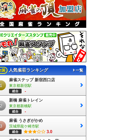
人気雀荘ランキング
全国
一覧
麻雀ステップ 新宿西口店
嬉しい電子決済（カード・交通系・電子マネー・QR決済）対応！
最寄り駅は
1
東京都新宿駅
-
総合
新橋 麻雀トレイン
2
東京都新橋駅
-
総合
麻雀 うさぎがかめ
3
茨城県龍ケ崎市駅
3.0
総合