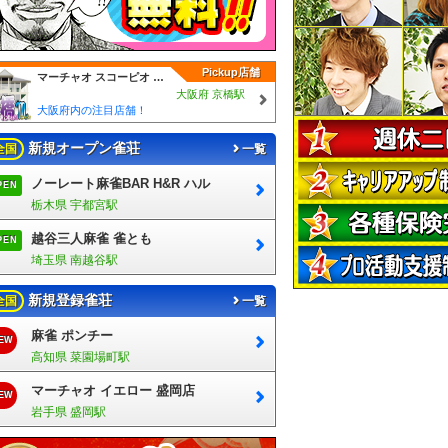
Pickup店舗
マーチャオ スコーピオ 大阪京橋店
大阪府 京橋駅
大阪府内の注目店舗！
新規オープン雀荘
全国
一覧
ノーレート麻雀BAR H&R ハル
PEN
栃木県 宇都宮駅
越谷三人麻雀 雀とも
PEN
埼玉県 南越谷駅
新規登録雀荘
全国
一覧
麻雀 ポンチー
EW
高知県 菜園場町駅
マーチャオ イエロー 盛岡店
EW
岩手県 盛岡駅