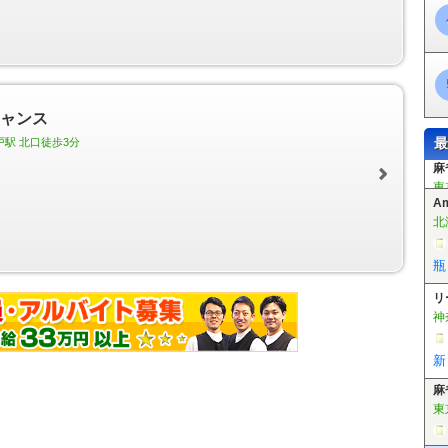
線ビル駅
羽田空港国際線ターミナル駅
田原町駅
稲荷町駅
末広町駅
日
王駅
永田町駅
赤坂見附駅
青山一丁目駅
外苑前駅
表参道駅
新大塚駅
路町駅
大手町駅
霞ケ関駅
国会議事堂前駅
四谷三丁目駅
新宿御苑前駅
東高円寺駅
新高円寺駅
南阿佐ケ谷駅
中野新橋駅
中野富士見町駅
方南町
町駅
築地駅
東銀座駅
日比谷駅
神谷町駅
六本木駅
広尾駅
落合駅
駅
木場駅
東陽町駅
南砂町駅
西葛西駅
葛西駅
北綾瀬駅
千駄木駅
根
台駅
氷川台駅
千川駅
要町駅
東池袋駅
東池袋四丁目駅
護国寺駅
江
チャンス
駅
月島駅
豊洲駅
辰巳駅
半蔵門駅
神保町駅
水天宮前駅
清澄白河駅
最
戸駅 北口徒歩3分
駅
本駒込駅
東大前駅
六本木一丁目駅
麻布十番駅
白金高輪駅
白金台駅
北参道駅
都庁前駅
新宿西口駅
若松河田駅
牛込柳町駅
牛込神楽坂駅
A
築地市場駅
汐留駅
大門駅
赤羽橋駅
国立競技場駅
西新宿五丁目駅
落合
北
馬込駅
馬込駅
高輪台駅
三田駅
本所吾妻橋駅
芝公園駅
御成門駅
内
区役所前駅
板橋本町駅
本蓮沼駅
志村坂上駅
志村三丁目駅
蓮根駅
西
瓶
岩本町駅
浜町駅
菊川駅
西大島駅
大島駅
東大島駅
船堀駅
一之江駅
区役所前駅
荒川二丁目駅
荒川七丁目駅
町屋二丁目駅
東尾久三丁目駅
熊
リ
庫前駅
梶原駅
栄町駅
飛鳥山駅
滝野川一丁目駅
西ヶ原四丁目駅
新庚
神
谷駅
学習院下駅
面影橋駅
早稲田駅
浅草駅
青井駅
六町駅
竹芝駅
船の科学館駅
テレコムセンター駅
青海駅
国際展示場正門駅
有明駅
有
新
塚・帝京大学駅
中央大学・明星大学駅
程久保駅
万願寺駅
甲州街道駅
駅
泉体育館駅
砂川七番駅
桜街道駅
上北台駅
天王洲アイル駅
大井競馬
麻
備場駅
東雲駅
国際展示場駅
東京テレポート駅
品川シーサイド駅
新柴
東
駅
江北駅
西新井大師西駅
谷在家駅
舎人公園駅
舎人駅
見沼代親水公