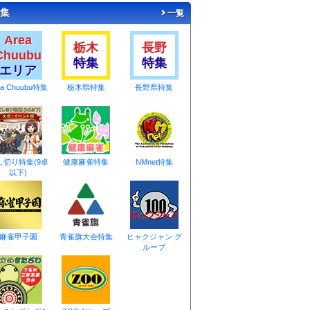
集
一覧
Area
栃木
長野
Chuubu
特集
特集
エリア
ea Chuubu特集
栃木県特集
長野県特集
し切り特集(9卓
健康麻雀特集
NMnet特集
以下)
麻雀甲子園
青雀旗大会特集
ヒャクジャン グ
ループ