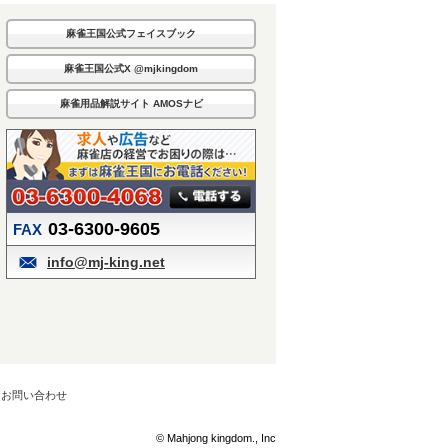
麻雀王国公式フェイスブック
麻雀王国公式X @mjkingdom
麻雀用品解説サイト AMOSナビ
03-6300-9605
FAX
info@mj-king.net
お問い合わせ
© Mahjong kingdom., Inc