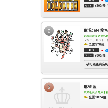
-
総合
〈スカイツリー前〉駅
押上（スカイツリー前）駅
¥300/般
セット
駅
梅島駅
西新井駅
竹ノ塚駅
小村井駅
東あず
駅
中村橋駅
富士見台駅
練馬高野台駅
石神井公
竹向原駅
新桜台駅
豊島園駅
西武遊園地駅
西武
ノ宮駅
下井草駅
井荻駅
上井草駅
上石神井駅
東村山駅
萩山駅
小川駅
東大和市駅
玉川上水
2
麻雀cafe 龍
梅街道駅
八坂駅
武蔵大和駅
新小金井駅
多磨駅
前駅
千住大橋駅
堀切菖蒲園駅
お花茶屋駅
青砥
都営新宿線 西大島駅
成立石駅
柴又駅
初台駅
幡ヶ谷駅
笹塚駅
代田
フリー、セット、
千歳烏山駅
仙川駅
つつじヶ丘駅
全国570位
柴崎駅
国領
-
府中駅
中河原駅
聖蹟桜ヶ丘駅
百草園駅
高幡
総合
駅
京王よみうりランド駅
稲城駅
京王永山駅
小
¥500/般
フリー
京王堀之内駅
南大沢駅
多摩境駅
京王片倉駅
神泉駅
駒場東大前駅
池ノ上駅
下北沢駅
新代
砂町銀座商店
我山駅
三鷹台駅
井の頭公園駅
南新宿駅
参宮橋
梅ヶ丘駅
山下駅
豪徳寺駅
経堂駅
千歳船橋駅
玉川学園前駅
唐木田駅
代官山駅
中目黒駅
祐
駅
武蔵小山駅
西小山駅
洗足駅
大岡山駅
奥沢
つくし野駅
すずかけ台駅
南町田駅
下神明駅
3
麻雀 藍
山台駅
等々力駅
上野毛駅
大崎広小路駅
戸越駅
東武亀戸線 亀戸水神
嶽山駅
久が原駅
千鳥町駅
池上駅
蓮沼駅
沼部
全国1874位
神社前駅
世田谷駅
上町駅
宮の坂駅
松原駅
泉
平和島駅
大森町駅
梅屋敷駅
京急蒲田駅
雑色