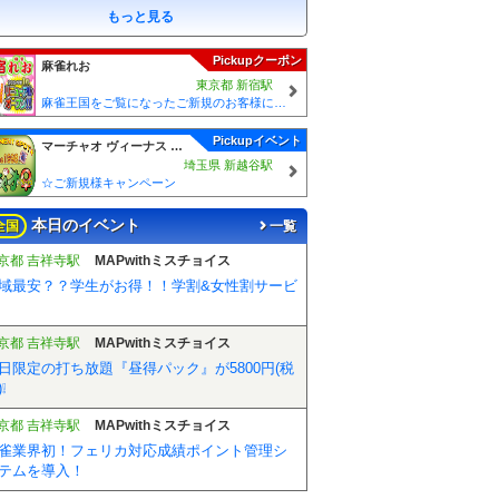
もっと見る
Pickupクーポン
麻雀れお
東京都 新宿駅
麻雀王国をご覧になったご新規のお客様には 「麻雀王国を見た」で ☆フリーのお客様はアンケートにお答え頂けると 終日フリー料金を無料に致します！！激熱！！Σ(´∀`;)
Pickupイベント
マーチャオ ヴィーナス 新越谷店
埼玉県 新越谷駅
☆ご新規様キャンペーン
本日のイベント
全国
一覧
京都 吉祥寺駅
MAPwithミスチョイス
域最安？？学生がお得！！学割&女性割サービ
京都 吉祥寺駅
MAPwithミスチョイス
日限定の打ち放題『昼得パック』が5800円(税
❕
京都 吉祥寺駅
MAPwithミスチョイス
雀業界初！フェリカ対応成績ポイント管理シ
テムを導入！