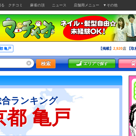
切る
クチコミ
麻雀の頂
ニュース
店舗用メニュー
▼その他
都 亀戸
【掲載】
2,920
店
【取
検索
エリア
で探す
総合ランキング
京都 亀戸