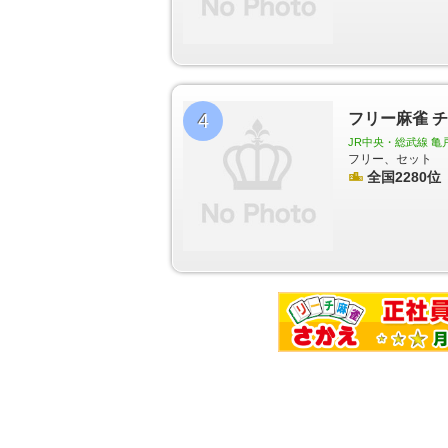
空港第１ビル駅
羽田空港第２ビル駅
羽田空港国際
本橋駅
京橋駅
宝町駅
銀座駅
虎ノ門駅
溜池山
茗荷谷駅
後楽園駅
本郷三丁目駅
小川町駅
淡
新宿三丁目駅
西新宿駅
中野坂上駅
新中野駅
駅
三ノ輪駅
入谷駅
小伝馬町駅
人形町駅
茅場
早稲田駅
神楽坂駅
九段下駅
竹橋駅
門前仲町
津駅
湯島駅
二重橋前駅
赤坂駅
乃木坂駅
平和
4
フリー麻雀 
戸川橋駅
麹町駅
桜田門駅
銀座一丁目駅
新富町
JR中央・総武線 亀
住吉駅
赤羽岩淵駅
志茂駅
王子神谷駅
西ケ原
フリー、セット
雑司が谷駅
鬼子母神前駅
西早稲田駅
東新宿駅
全国2280位
春日駅
新御徒町駅
蔵前駅
森下駅
勝どき駅
南長崎駅
新江古田駅
練馬春日町駅
光が丘駅
西
幸町駅
白山駅
千石駅
西巣鴨駅
新板橋駅
板橋
台駅
高島平駅
新高島平駅
西高島平駅
曙橋駅
瑞江駅
篠崎駅
三ノ輪橋駅
荒川一中前駅
荒川
野前駅
宮ノ前駅
小台駅
荒川遊園地前駅
荒川車
申塚駅
庚申塚駅
巣鴨新田駅
向原駅
都電雑司ヶ
日の出駅
芝浦ふ頭駅
お台場海浜公園駅
台場駅
明テニスの森駅
市場前駅
新豊洲駅
松が谷駅
大
柴崎体育館駅
立川南駅
立川北駅
高松駅
立飛
場前駅
流通センター駅
昭和島駅
整備場駅
新整
又駅
赤土小学校前駅
足立小台駅
扇大橋駅
高野
園駅