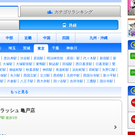
カテゴリランキング
路線
中部
近畿
中国
四国
九州
・
沖縄
木
埼玉
茨城
千葉
神奈川
東京
O
駅
恵比寿駅
渋谷駅
原宿駅
明治神宮前〈原宿〉駅
代々木駅
新宿駅
新
大塚駅
大塚駅前駅
巣鴨駅
駒込駅
田端駅
西日暮里駅
日暮里駅
鶯
町駅
御徒町駅
秋葉原駅
神田駅
有楽町駅
浜松町駅
田町駅
矢野口駅
O
谷保駅
矢川駅
西国立駅
立川駅
西府駅
北府中駅
西国分寺駅
新小平駅
野駅
片倉駅
八王子駅
西大井駅
四ツ谷駅
吉祥寺駅
三鷹駅
国分寺駅
新御茶ノ水駅
水道橋駅
飯田橋駅
市ケ谷駅
市ヶ谷駅
信濃町駅
千駄ケ
もっと見る
ケ谷駅
荻窪駅
西荻窪駅
武蔵境駅
東小金井駅
武蔵小金井駅
国立駅
小岩駅
小岩駅
三越前駅
新日本橋駅
東日本橋駅
馬喰横山駅
馬喰町駅
N
浜駅
福生駅
羽村駅
小作駅
河辺駅
東青梅駅
青梅駅
宮ノ平駅
日向和
ドラッシュ 亀戸店
川井駅
古里駅
鳩ノ巣駅
白丸駅
奥多摩駅
熊川駅
東秋留駅
秋川駅
駅
小宮駅
東福生駅
箱根ケ崎駅
尾久駅
赤羽駅
三河島駅
南千住駅
北
戸駅 徒歩1分
N
駅
十条駅
北赤羽駅
浮間舟渡駅
八丁堀駅
越中島駅
潮見駅
新木場駅
上中里駅
大井町駅
大森駅
蒲田駅
北池袋駅
下板橋駅
大山駅
中板橋駅
下鉄赤塚駅
地下鉄成増駅
成増駅
浅草駅
とうきょうスカイツリー駅
押上