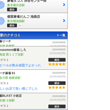
麻雀タコス 渋谷センター街
4
東京都渋谷駅
-
総合
個室麻雀だんご 池袋店
5
東京都池袋駅
-
総合
新のクチコミ
一覧
musement麻雀 しろ
2026/08/05
(2026/08訪問)
海道 西１１丁目駅
ゲスト
総合
ビールが飲み放題でよかった
ーチ麻雀 81
2026/08/05
(2026/08訪問)
奈川県 相模原駅
ゲスト
総合
しいお店で良い感じでした
雀BLAST 小岩店
2026/08/04
(2026/08訪問)
京都 小岩駅
ゲスト
総合
麻雀BLASTさんでフリーデビューしました！お客さんも優しい方で楽しく遊べました！