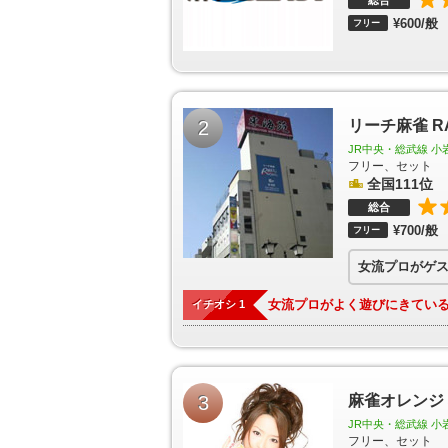
総合
〈スカイツリー前〉駅
押上（スカイツリー前）駅
¥600/般
フリー
駅
梅島駅
西新井駅
竹ノ塚駅
小村井駅
東あず
駅
中村橋駅
富士見台駅
練馬高野台駅
石神井公
竹向原駅
新桜台駅
豊島園駅
西武遊園地駅
西武
ノ宮駅
下井草駅
井荻駅
上井草駅
上石神井駅
東村山駅
萩山駅
小川駅
東大和市駅
玉川上水
2
リーチ麻雀 R
梅街道駅
八坂駅
武蔵大和駅
新小金井駅
多磨駅
前駅
千住大橋駅
堀切菖蒲園駅
お花茶屋駅
青砥
JR中央・総武線 小
成立石駅
柴又駅
初台駅
幡ヶ谷駅
笹塚駅
代田
フリー、セット
千歳烏山駅
仙川駅
つつじヶ丘駅
全国111位
柴崎駅
国領
府中駅
中河原駅
聖蹟桜ヶ丘駅
百草園駅
高幡
総合
駅
京王よみうりランド駅
稲城駅
京王永山駅
小
¥700/般
フリー
京王堀之内駅
南大沢駅
多摩境駅
京王片倉駅
神泉駅
駒場東大前駅
池ノ上駅
下北沢駅
新代
我山駅
三鷹台駅
井の頭公園駅
南新宿駅
参宮橋
梅ヶ丘駅
山下駅
豪徳寺駅
経堂駅
千歳船橋駅
女流プロがよく遊びにきている
イチオシ 1
玉川学園前駅
唐木田駅
代官山駅
中目黒駅
祐
駅
武蔵小山駅
西小山駅
洗足駅
大岡山駅
奥沢
つくし野駅
すずかけ台駅
南町田駅
下神明駅
山台駅
等々力駅
上野毛駅
大崎広小路駅
戸越駅
嶽山駅
久が原駅
千鳥町駅
池上駅
蓮沼駅
沼部
3
麻雀オレンジ
神社前駅
世田谷駅
上町駅
宮の坂駅
松原駅
泉
JR中央・総武線 小
平和島駅
大森町駅
梅屋敷駅
京急蒲田駅
雑色
フリー、セット