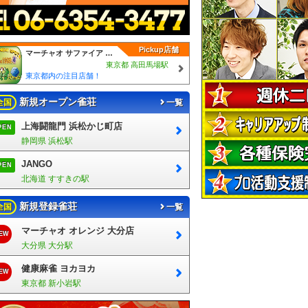
Pickup店舗
マーチャオ サファイア 高田馬場店
東京都 高田馬場駅
東京都内の注目店舗！
新規オープン雀荘
全国
一覧
上海闘龍門 浜松かじ町店
PEN
静岡県 浜松駅
JANGO
PEN
北海道 すすきの駅
新規登録雀荘
全国
一覧
マーチャオ オレンジ 大分店
EW
大分県 大分駅
健康麻雀 ヨカヨカ
EW
東京都 新小岩駅