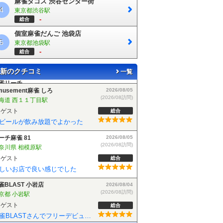
麻雀タコス 渋谷センター街
4
東京都渋谷駅
-
総合
個室麻雀だんご 池袋店
5
東京都池袋駅
-
総合
新のクチコミ
一覧
musement麻雀 しろ
2026/08/05
(2026/08訪問)
海道 西１１丁目駅
ゲスト
総合
ビールが飲み放題でよかった
ーチ麻雀 81
2026/08/05
(2026/08訪問)
奈川県 相模原駅
しい椅子に変わりました！
店内は禁煙で煙の苦手な方も安心してご遊戯でき
ゲスト
総合
しいお店で良い感じでした
雀BLAST 小岩店
2026/08/04
(2026/08訪問)
京都 小岩駅
ゲスト
総合
麻雀BLASTさんでフリーデビューしました！お客さんも優しい方で楽しく遊べました！