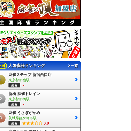
人気雀荘ランキング
全国
一覧
麻雀ステップ 新宿西口店
1
東京都新宿駅
-
総合
新橋 麻雀トレイン
2
東京都新橋駅
-
総合
麻雀 うさぎがかめ
3
茨城県龍ケ崎市駅
3.0
総合