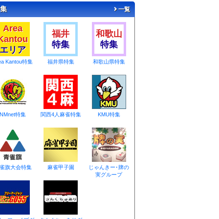
集
一覧
Area
福井
和歌山
Kantou
特集
特集
エリア
ea Kantou特集
福井県特集
和歌山県特集
NMnet特集
関西4人麻雀特集
KMU特集
雀旗大会特集
麻雀甲子園
じゃんきー･牌の
実グループ