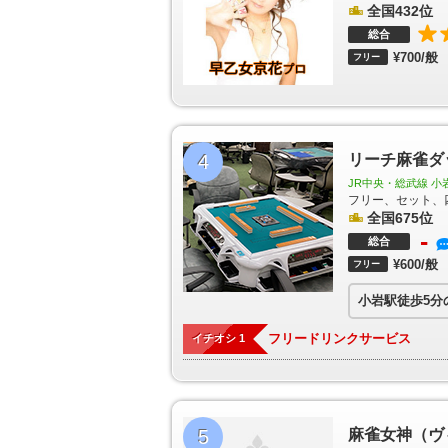
空港第１ビル駅
羽田空港第２ビル駅
羽田空港国際
全国432位
本橋駅
京橋駅
宝町駅
銀座駅
虎ノ門駅
溜池山
総合
茗荷谷駅
後楽園駅
本郷三丁目駅
小川町駅
淡
¥700/般
新宿三丁目駅
西新宿駅
中野坂上駅
新中野駅
フリー
駅
三ノ輪駅
入谷駅
小伝馬町駅
人形町駅
茅場
早稲田駅
神楽坂駅
九段下駅
竹橋駅
門前仲町
津駅
湯島駅
二重橋前駅
赤坂駅
乃木坂駅
平和
戸川橋駅
麹町駅
桜田門駅
銀座一丁目駅
新富町
住吉駅
赤羽岩淵駅
志茂駅
王子神谷駅
西ケ原
4
リーチ麻雀ダ
雑司が谷駅
鬼子母神前駅
西早稲田駅
東新宿駅
JR中央・総武線 小
春日駅
新御徒町駅
蔵前駅
森下駅
勝どき駅
フリー、セット、
南長崎駅
新江古田駅
練馬春日町駅
光が丘駅
西
全国675位
幸町駅
白山駅
千石駅
西巣鴨駅
新板橋駅
板橋
-
総合
台駅
高島平駅
新高島平駅
西高島平駅
曙橋駅
¥600/般
フリー
瑞江駅
篠崎駅
三ノ輪橋駅
荒川一中前駅
荒川
野前駅
宮ノ前駅
小台駅
荒川遊園地前駅
荒川車
小岩駅徒歩5分
申塚駅
庚申塚駅
巣鴨新田駅
向原駅
都電雑司ヶ
日の出駅
芝浦ふ頭駅
お台場海浜公園駅
台場駅
フリードリンクサービス
イチオシ 1
明テニスの森駅
市場前駅
新豊洲駅
松が谷駅
大
柴崎体育館駅
立川南駅
立川北駅
高松駅
立飛
場前駅
流通センター駅
昭和島駅
整備場駅
新整
又駅
赤土小学校前駅
足立小台駅
扇大橋駅
高野
園駅
5
麻雀女神（ヴ