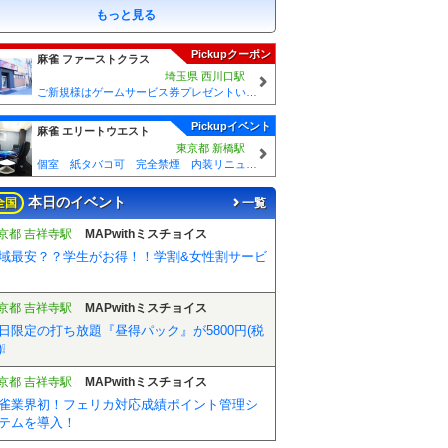
もっと見る
Pickupクーポン
麻雀 ファーストクラス
埼玉県 西川口駅
ご新規様はゲームサービス券プレゼントいたします！ ご来店の際に従業員に「麻雀王国みた」とスタッフにお伝えください♪
Pickupイベント
麻雀 エリートウエスト
東京都 新橋駅
個室 紙タバコ可 完全禁煙 内装リニュアル３部屋あります
本日のイベント
全国
一覧
京都 吉祥寺駅
MAPwithミスチョイス
域最安？？学生がお得！！学割&女性割サービ
京都 吉祥寺駅
MAPwithミスチョイス
日限定の打ち放題『昼得パック』が5800円(税
❕
京都 吉祥寺駅
MAPwithミスチョイス
雀業界初！フェリカ対応成績ポイント管理シ
テムを導入！