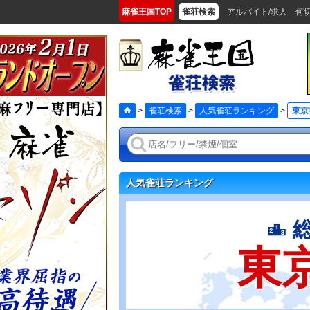
麻雀王国TOP
雀荘検索
アルバイト/求人
何
>
雀荘検索
>
人気雀荘ランキング
>
東京
人気雀荘ランキング
東