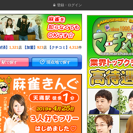
登録・ログイン
材済】
1,321
店
【加盟】
923
店
【クチコミ】
4,312
件
駅
現在地
で探す
で探す