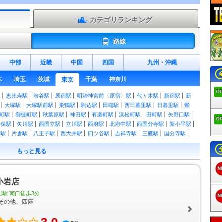
カテゴリランキング
路線
中部
近畿
中国
四国
九州
・
沖縄
木
埼玉
茨城
千葉
神奈川
東京
O
駅
恵比寿駅
渋谷駅
原宿駅
明治神宮前〈原宿〉駅
代々木駅
新宿駅
新
大塚駅
大塚駅前駅
巣鴨駅
駒込駅
田端駅
西日暮里駅
日暮里駅
鶯
町駅
御徒町駅
秋葉原駅
神田駅
有楽町駅
浜松町駅
田町駅
矢野口駅
O
谷保駅
矢川駅
西国立駅
立川駅
西府駅
北府中駅
西国分寺駅
新小平駅
野駅
片倉駅
八王子駅
西大井駅
四ツ谷駅
吉祥寺駅
三鷹駅
国分寺駅
新御茶ノ水駅
水道橋駅
飯田橋駅
市ケ谷駅
市ヶ谷駅
信濃町駅
千駄ケ
もっと見る
ケ谷駅
荻窪駅
西荻窪駅
武蔵境駅
東小金井駅
武蔵小金井駅
国立駅
小岩駅
小岩駅
三越前駅
新日本橋駅
東日本橋駅
馬喰横山駅
馬喰町駅
N
浜駅
福生駅
羽村駅
小作駅
河辺駅
東青梅駅
青梅駅
宮ノ平駅
日向和
 小岩店
川井駅
古里駅
鳩ノ巣駅
白丸駅
奥多摩駅
熊川駅
東秋留駅
秋川駅
駅
小宮駅
東福生駅
箱根ケ崎駅
尾久駅
赤羽駅
三河島駅
南千住駅
北
岩駅 南口徒歩3分
N
駅
十条駅
北赤羽駅
浮間舟渡駅
八丁堀駅
越中島駅
潮見駅
新木場駅
その他、四麻
上中里駅
大井町駅
大森駅
蒲田駅
北池袋駅
下板橋駅
大山駅
中板橋駅
下鉄赤塚駅
地下鉄成増駅
成増駅
浅草駅
とうきょうスカイツリー駅
押上