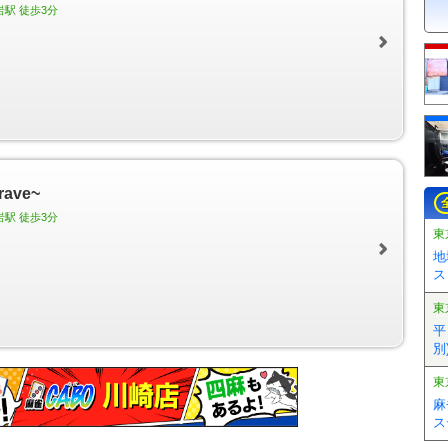
岩駅 徒歩3分
ave~
岩駅 徒歩3分
東
地
ス
東
平
別)
東
麻
ス