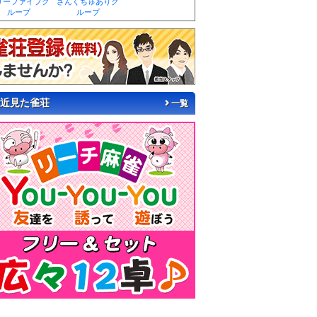
リーファイブグ
さんくちゅありグ
ループ
ループ
近見た雀荘
一覧