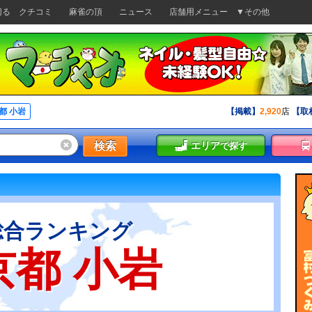
切る
クチコミ
麻雀の頂
ニュース
店舗用メニュー
▼その他
都 小岩
【掲載】
2,920
店
【取
検索
エリア
で探す
総合ランキング
京都 小岩