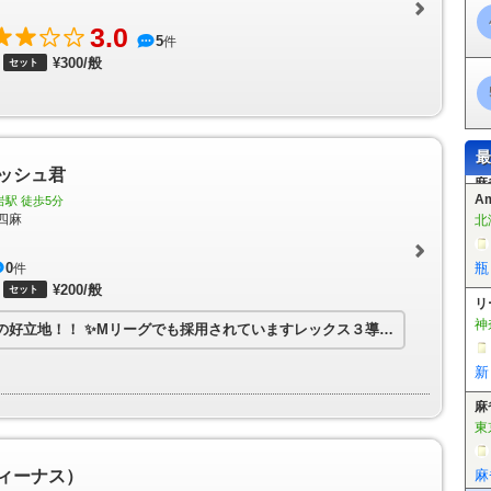
線ビル駅
羽田空港国際線ターミナル駅
田原町駅
稲荷町駅
末広町駅
日
王駅
永田町駅
赤坂見附駅
青山一丁目駅
外苑前駅
表参道駅
新大塚駅
3.0
5
件
路町駅
大手町駅
霞ケ関駅
国会議事堂前駅
四谷三丁目駅
新宿御苑前駅
¥300/般
東高円寺駅
新高円寺駅
南阿佐ケ谷駅
中野新橋駅
中野富士見町駅
方南町
セット
町駅
築地駅
東銀座駅
日比谷駅
神谷町駅
六本木駅
広尾駅
落合駅
駅
木場駅
東陽町駅
南砂町駅
西葛西駅
葛西駅
北綾瀬駅
千駄木駅
根
台駅
氷川台駅
千川駅
要町駅
東池袋駅
東池袋四丁目駅
護国寺駅
江
駅
月島駅
豊洲駅
辰巳駅
半蔵門駅
神保町駅
水天宮前駅
清澄白河駅
最
駅
本駒込駅
東大前駅
六本木一丁目駅
麻布十番駅
白金高輪駅
白金台駅
ッシュ君
北参道駅
都庁前駅
新宿西口駅
若松河田駅
牛込柳町駅
牛込神楽坂駅
A
岩駅 徒歩5分
築地市場駅
汐留駅
大門駅
赤羽橋駅
国立競技場駅
西新宿五丁目駅
落合
北
四麻
馬込駅
馬込駅
高輪台駅
三田駅
本所吾妻橋駅
芝公園駅
御成門駅
内
区役所前駅
板橋本町駅
本蓮沼駅
志村坂上駅
志村三丁目駅
蓮根駅
西
瓶
0
件
岩本町駅
浜町駅
菊川駅
西大島駅
大島駅
東大島駅
船堀駅
一之江駅
¥200/般
セット
区役所前駅
荒川二丁目駅
荒川七丁目駅
町屋二丁目駅
東尾久三丁目駅
熊
リ
庫前駅
梶原駅
栄町駅
飛鳥山駅
滝野川一丁目駅
西ヶ原四丁目駅
新庚
神
の好立地！！
✨Mリーグでも採用されていますレックス３導入✨
※椅子も新
谷駅
学習院下駅
面影橋駅
早稲田駅
浅草駅
青井駅
六町駅
竹芝駅
船の科学館駅
テレコムセンター駅
青海駅
国際展示場正門駅
有明駅
有
新
塚・帝京大学駅
中央大学・明星大学駅
程久保駅
万願寺駅
甲州街道駅
駅
泉体育館駅
砂川七番駅
桜街道駅
上北台駅
天王洲アイル駅
大井競馬
麻
備場駅
東雲駅
国際展示場駅
東京テレポート駅
品川シーサイド駅
新柴
東
駅
江北駅
西新井大師西駅
谷在家駅
舎人公園駅
舎人駅
見沼代親水公
ィーナス）