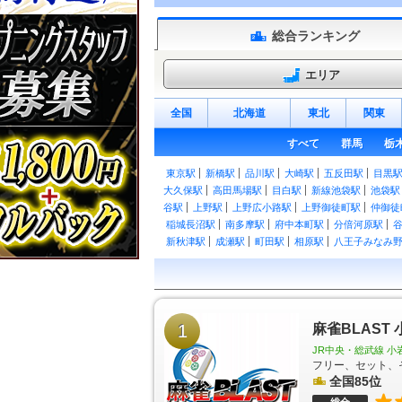
総合ランキング
エリア
全国
北海道
東北
関東
すべて
群馬
栃
東京駅
新橋駅
品川駅
大崎駅
五反田駅
目黒
大久保駅
高田馬場駅
目白駅
新線池袋駅
池袋駅
谷駅
上野駅
上野広小路駅
上野御徒町駅
仲御徒
稲城長沼駅
南多摩駅
府中本町駅
分倍河原駅
新秋津駅
成瀬駅
町田駅
相原駅
八王子みなみ
日野駅
豊田駅
西八王子駅
高尾駅
御茶ノ水駅
谷駅
大久保駅
東中野駅
中野駅
高円寺駅
阿佐
浅草橋駅
両国駅
錦糸町駅
亀戸駅
平井駅
新
西立川駅
東中神駅
中神駅
昭島駅
拝島駅
牛
田駅
1
石神前駅
二俣尾駅
軍畑駅
麻雀BLAST
沢井駅
御嶽駅
武蔵引田駅
武蔵増戸駅
武蔵五日市駅
北八王子
JR中央・総武線 小
千住駅
綾瀬駅
亀有駅
京成金町駅
金町駅
板橋
フリー、セット、
葛西臨海公園駅
東十条駅
王子駅
王子駅前駅
全国85位
ときわ台駅
上板橋駅
東武練馬駅
下赤塚駅
地