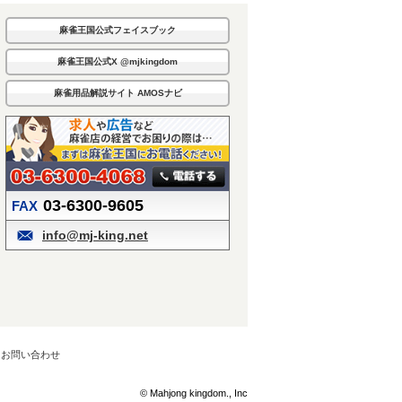
麻雀王国公式フェイスブック
麻雀王国公式X @mjkingdom
麻雀用品解説サイト AMOSナビ
03-6300-9605
FAX
info@mj-king.net
お問い合わせ
© Mahjong kingdom., Inc