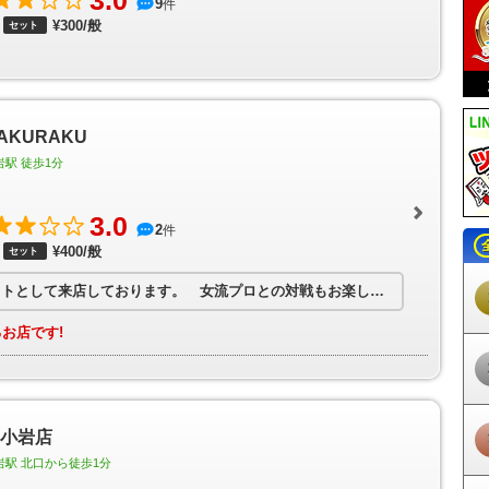
3.0
9
件
曳舟駅
東向島駅
鐘ヶ淵駅
堀切駅
京成関屋駅
牛田駅
小菅駅
五反野
¥300/般
セット
ま駅
亀戸水神駅
大師前駅
椎名町駅
東長崎駅
江古田駅
桜台駅
練馬
園駅
大泉学園駅
保谷駅
ひばりヶ丘駅
東久留米駅
清瀬駅
秋津駅
小
新宿駅
下落合駅
中井駅
新井薬師前駅
沼袋駅
野方駅
都立家政駅
鷺
武蔵関駅
東伏見駅
西武柳沢駅
田無駅
花小金井駅
小平駅
久米川駅
駅
武蔵砂川駅
西武立川駅
西武園駅
恋ヶ窪駅
鷹の台駅
一橋学園駅
青
AKURAKU
白糸台駅
競艇場前駅
是政駅
京成上野駅
新三河島駅
町屋駅
町屋駅
駅
京成高砂駅
京成小岩駅
江戸川駅
京成曳舟駅
八広駅
四ツ木駅
京
岩駅 徒歩1分
橋駅
明大前駅
下高井戸駅
桜上水駅
上北沢駅
八幡山駅
芦花公園駅
駅
布田駅
調布駅
西調布駅
飛田給駅
武蔵野台駅
多磨霊園駅
東府中駅
3.0
不動駅
南平駅
平山城址公園駅
長沼駅
北野駅
京王八王子駅
京王多摩川
2
件
田急永山駅
京王多摩センター駅
多摩センター駅
小田急多摩センター駅
¥400/般
セット
山田駅
めじろ台駅
狭間駅
高尾山口駅
府中競馬正門前駅
多摩動物公園駅
田駅
東松原駅
永福町駅
西永福駅
浜田山駅
高井戸駅
富士見ヶ丘駅
久
女流プロがゲストとして来店しております。 女流プロとの対戦もお楽しみいただけます！
駅
代々木八幡駅
代々木公園駅
代々木上原駅
東北沢駅
世田谷代田駅
祖師ヶ谷大蔵駅
成城学園前駅
喜多見駅
狛江駅
和泉多摩川駅
鶴川駅
お店です!
天寺駅
学芸大学駅
都立大学駅
自由が丘駅
田園調布駅
多摩川駅
不動前
駅
池尻大橋駅
三軒茶屋駅
駒沢大学駅
桜新町駅
用賀駅
二子玉川駅
戸越公園駅
中延駅
荏原町駅
旗の台駅
北千束駅
緑が丘駅
九品仏駅
尾
戸越銀座駅
荏原中延駅
長原駅
洗足池駅
石川台駅
雪が谷大塚駅
御
駅
鵜の木駅
下丸子駅
武蔵新田駅
矢口渡駅
西太子堂駅
若林駅
松陰
 小岩店
岳寺駅
北品川駅
新馬場駅
青物横丁駅
鮫洲駅
立会川駅
大森海岸駅
岩駅 北口から徒歩1分
駅
六郷土手駅
糀谷駅
大鳥居駅
穴守稲荷駅
天空橋駅
羽田空港駅
羽田