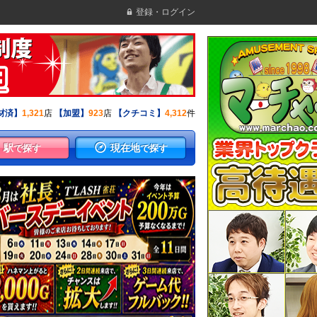
登録・ログイン
材済】
1,321
店
【加盟】
923
店
【クチコミ】
4,312
件
駅
現在地
で探す
で探す