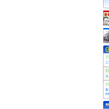
三
三
三
４
三
新
P
特