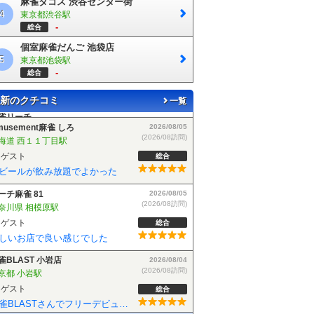
麻雀タコス 渋谷センター街
4
東京都渋谷駅
-
総合
個室麻雀だんご 池袋店
5
東京都池袋駅
-
総合
新のクチコミ
一覧
musement麻雀 しろ
2026/08/05
(2026/08訪問)
海道 西１１丁目駅
ゲスト
総合
ビールが飲み放題でよかった
ーチ麻雀 81
2026/08/05
(2026/08訪問)
奈川県 相模原駅
ゲスト
総合
しいお店で良い感じでした
雀BLAST 小岩店
2026/08/04
(2026/08訪問)
京都 小岩駅
ゲスト
総合
麻雀BLASTさんでフリーデビューしました！お客さんも優しい方で楽しく遊べました！