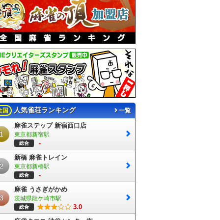
人気雀荘ランキング
全国
一覧
麻雀ステップ 新宿西口店
1
東京都新宿駅
-
総合
新橋 麻雀トレイン
2
東京都新橋駅
-
総合
麻雀 うさぎがかめ
3
茨城県龍ケ崎市駅
3.0
総合