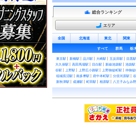
総合ランキング
エリア
全国
北海道
東北
関東
すべて
群馬
栃
東京駅
新橋駅
品川駅
大崎駅
五反田駅
目黒
大久保駅
高田馬場駅
目白駅
新線池袋駅
池袋駅
谷駅
上野駅
上野広小路駅
上野御徒町駅
仲御徒
稲城長沼駅
南多摩駅
府中本町駅
分倍河原駅
新秋津駅
成瀬駅
町田駅
相原駅
八王子みなみ
日野駅
豊田駅
西八王子駅
高尾駅
御茶ノ水駅
谷駅
大久保駅
東中野駅
中野駅
高円寺駅
阿佐
浅草橋駅
両国駅
錦糸町駅
亀戸駅
平井駅
新
西立川駅
東中神駅
中神駅
昭島駅
拝島駅
牛
田駅
石神前駅
二俣尾駅
軍畑駅
沢井駅
御嶽駅
武蔵引田駅
武蔵増戸駅
武蔵五日市駅
北八王子
千住駅
綾瀬駅
亀有駅
京成金町駅
金町駅
板橋
葛西臨海公園駅
東十条駅
王子駅
王子駅前駅
ときわ台駅
上板橋駅
東武練馬駅
下赤塚駅
地