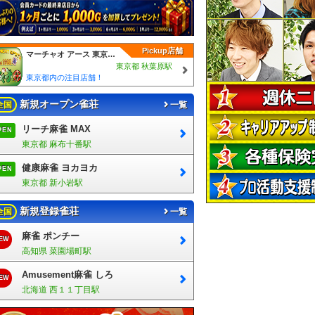
Pickup店舗
マーチャオ アース 東京秋葉原店（三人打ち）
東京都 秋葉原駅
東京都内の注目店舗！
新規オープン雀荘
全国
一覧
リーチ麻雀 MAX
PEN
東京都 麻布十番駅
健康麻雀 ヨカヨカ
PEN
東京都 新小岩駅
新規登録雀荘
全国
一覧
麻雀 ポンチー
EW
高知県 菜園場町駅
Amusement麻雀 しろ
EW
北海道 西１１丁目駅