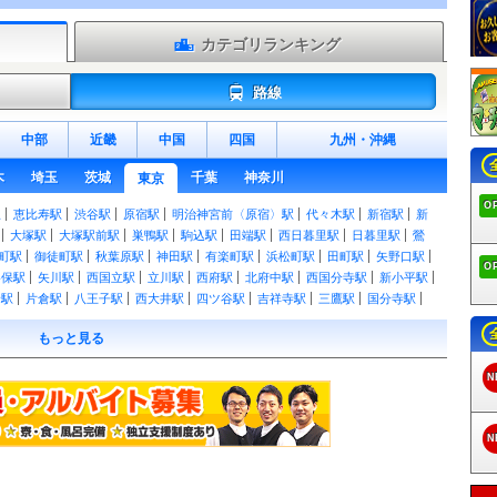
カテゴリランキング
路線
中部
近畿
中国
四国
九州
・
沖縄
木
埼玉
茨城
千葉
神奈川
東京
O
駅
恵比寿駅
渋谷駅
原宿駅
明治神宮前〈原宿〉駅
代々木駅
新宿駅
新
大塚駅
大塚駅前駅
巣鴨駅
駒込駅
田端駅
西日暮里駅
日暮里駅
鶯
町駅
御徒町駅
秋葉原駅
神田駅
有楽町駅
浜松町駅
田町駅
矢野口駅
O
谷保駅
矢川駅
西国立駅
立川駅
西府駅
北府中駅
西国分寺駅
新小平駅
野駅
片倉駅
八王子駅
西大井駅
四ツ谷駅
吉祥寺駅
三鷹駅
国分寺駅
新御茶ノ水駅
水道橋駅
飯田橋駅
市ケ谷駅
市ヶ谷駅
信濃町駅
千駄ケ
もっと見る
ケ谷駅
荻窪駅
西荻窪駅
武蔵境駅
東小金井駅
武蔵小金井駅
国立駅
小岩駅
小岩駅
三越前駅
新日本橋駅
東日本橋駅
馬喰横山駅
馬喰町駅
N
浜駅
福生駅
羽村駅
小作駅
河辺駅
東青梅駅
青梅駅
宮ノ平駅
日向和
川井駅
古里駅
鳩ノ巣駅
白丸駅
奥多摩駅
熊川駅
東秋留駅
秋川駅
駅
小宮駅
東福生駅
箱根ケ崎駅
尾久駅
赤羽駅
三河島駅
南千住駅
北
N
駅
十条駅
北赤羽駅
浮間舟渡駅
八丁堀駅
越中島駅
潮見駅
新木場駅
上中里駅
大井町駅
大森駅
蒲田駅
北池袋駅
下板橋駅
大山駅
中板橋駅
下鉄赤塚駅
地下鉄成増駅
成増駅
浅草駅
とうきょうスカイツリー駅
押上