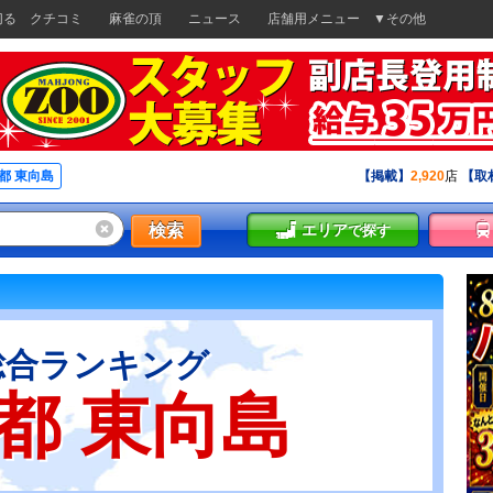
切る
クチコミ
麻雀の頂
ニュース
店舗用メニュー
▼その他
都 東向島
【掲載】
2,920
店
【取
検索
エリア
で探す
総合ランキング
都 東向島