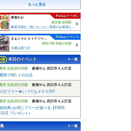
もっと見る
Pickupクーポン
麻雀れお
東京都 新宿駅
麻雀王国をご覧になったご新規のお客様には 「麻雀王国を見た」で ☆フリーのお客様はアンケートにお答え頂けると 終日フリー料金を無料に致します！！激熱！！Σ(´∀`;)
Pickupイベント
まぁじゃん ヒャクジャン 武蔵小杉店
神奈川県 武蔵小杉駅
火曜は通う日
本日のイベント
全国
一覧
重県 近鉄四日市駅
麻雀やん 四日市４人打店
重県でNO.１のお店
重県 近鉄四日市駅
麻雀やん 四日市４人打店
人打フリー★いつでも２００円!!
重県 近鉄四日市駅
麻雀やん 四日市４人打店
規特典♪お得にフリーが遊べる【FREE
ASS】プレゼント♪
集
一覧