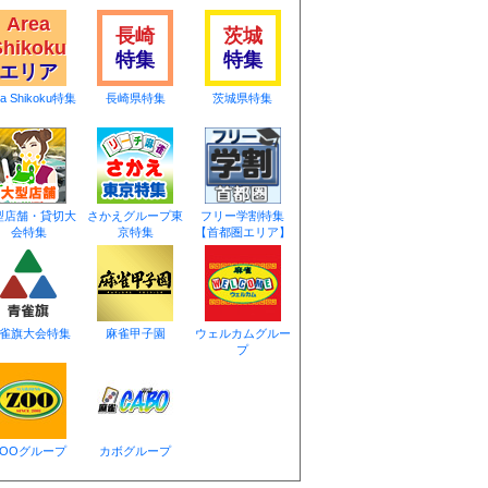
Area
長崎
茨城
Shikoku
特集
特集
エリア
ea Shikoku特集
長崎県特集
茨城県特集
型店舗・貸切大
さかえグループ東
フリー学割特集
会特集
京特集
【首都圏エリア】
雀旗大会特集
麻雀甲子園
ウェルカムグルー
プ
ZOOグループ
カボグループ