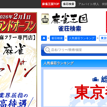
麻雀王国TOP
雀荘検索
アルバイト/求人
何
>
雀荘検索
>
人気雀荘ランキング
>
東京
人気雀荘ランキング
東京