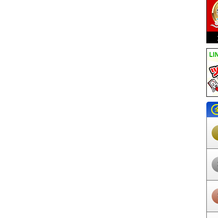
曳舟駅
東向島駅
鐘ヶ淵駅
堀切駅
京成関屋駅
牛田駅
小菅駅
五反野
ま駅
亀戸水神駅
大師前駅
椎名町駅
東長崎駅
江古田駅
桜台駅
練馬
園駅
大泉学園駅
保谷駅
ひばりヶ丘駅
東久留米駅
清瀬駅
秋津駅
小
新宿駅
下落合駅
中井駅
新井薬師前駅
沼袋駅
野方駅
都立家政駅
鷺
武蔵関駅
東伏見駅
西武柳沢駅
田無駅
花小金井駅
小平駅
久米川駅
駅
武蔵砂川駅
西武立川駅
西武園駅
恋ヶ窪駅
鷹の台駅
一橋学園駅
青
白糸台駅
競艇場前駅
是政駅
京成上野駅
新三河島駅
町屋駅
町屋駅
駅
京成高砂駅
京成小岩駅
江戸川駅
京成曳舟駅
八広駅
四ツ木駅
京
橋駅
明大前駅
下高井戸駅
桜上水駅
上北沢駅
八幡山駅
芦花公園駅
駅
布田駅
調布駅
西調布駅
飛田給駅
武蔵野台駅
多磨霊園駅
東府中駅
不動駅
南平駅
平山城址公園駅
長沼駅
北野駅
京王八王子駅
京王多摩川
田急永山駅
京王多摩センター駅
多摩センター駅
小田急多摩センター駅
山田駅
めじろ台駅
狭間駅
高尾山口駅
府中競馬正門前駅
多摩動物公園駅
田駅
東松原駅
永福町駅
西永福駅
浜田山駅
高井戸駅
富士見ヶ丘駅
久
駅
代々木八幡駅
代々木公園駅
代々木上原駅
東北沢駅
世田谷代田駅
祖師ヶ谷大蔵駅
成城学園前駅
喜多見駅
狛江駅
和泉多摩川駅
鶴川駅
天寺駅
学芸大学駅
都立大学駅
自由が丘駅
田園調布駅
多摩川駅
不動前
駅
池尻大橋駅
三軒茶屋駅
駒沢大学駅
桜新町駅
用賀駅
二子玉川駅
戸越公園駅
中延駅
荏原町駅
旗の台駅
北千束駅
緑が丘駅
九品仏駅
尾
戸越銀座駅
荏原中延駅
長原駅
洗足池駅
石川台駅
雪が谷大塚駅
御
駅
鵜の木駅
下丸子駅
武蔵新田駅
矢口渡駅
西太子堂駅
若林駅
松陰
岳寺駅
北品川駅
新馬場駅
青物横丁駅
鮫洲駅
立会川駅
大森海岸駅
駅
六郷土手駅
糀谷駅
大鳥居駅
穴守稲荷駅
天空橋駅
羽田空港駅
羽田