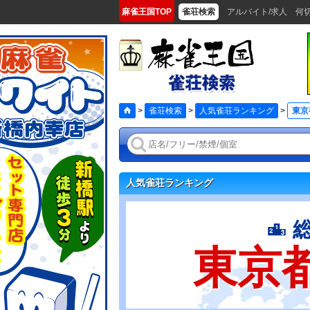
麻雀王国TOP
雀荘検索
アルバイト/求人
何
>
雀荘検索
>
人気雀荘ランキング
>
東京
人気雀荘ランキング
東京