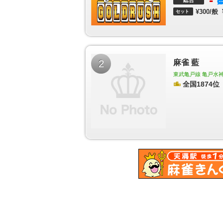
-
総合
〈スカイツリー前〉駅
押上（スカイツリー前）駅
¥300/般
セット
駅
梅島駅
西新井駅
竹ノ塚駅
小村井駅
東あず
駅
中村橋駅
富士見台駅
練馬高野台駅
石神井公
竹向原駅
新桜台駅
豊島園駅
西武遊園地駅
西武
ノ宮駅
下井草駅
井荻駅
上井草駅
上石神井駅
東村山駅
萩山駅
小川駅
東大和市駅
玉川上水
2
麻雀 藍
梅街道駅
八坂駅
武蔵大和駅
新小金井駅
多磨駅
前駅
千住大橋駅
堀切菖蒲園駅
お花茶屋駅
青砥
東武亀戸線 亀戸水神
成立石駅
柴又駅
初台駅
幡ヶ谷駅
笹塚駅
代田
全国1874位
千歳烏山駅
仙川駅
つつじヶ丘駅
柴崎駅
国領
府中駅
中河原駅
聖蹟桜ヶ丘駅
百草園駅
高幡
駅
京王よみうりランド駅
稲城駅
京王永山駅
小
京王堀之内駅
南大沢駅
多摩境駅
京王片倉駅
神泉駅
駒場東大前駅
池ノ上駅
下北沢駅
新代
我山駅
三鷹台駅
井の頭公園駅
南新宿駅
参宮橋
梅ヶ丘駅
山下駅
豪徳寺駅
経堂駅
千歳船橋駅
玉川学園前駅
唐木田駅
代官山駅
中目黒駅
祐
駅
武蔵小山駅
西小山駅
洗足駅
大岡山駅
奥沢
つくし野駅
すずかけ台駅
南町田駅
下神明駅
山台駅
等々力駅
上野毛駅
大崎広小路駅
戸越駅
嶽山駅
久が原駅
千鳥町駅
池上駅
蓮沼駅
沼部
神社前駅
世田谷駅
上町駅
宮の坂駅
松原駅
泉
平和島駅
大森町駅
梅屋敷駅
京急蒲田駅
雑色