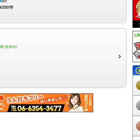
0
件
曳舟駅
東向島駅
鐘ヶ淵駅
堀切駅
京成関屋駅
牛田駅
小菅駅
五反野
¥200/学
ま駅
亀戸水神駅
大師前駅
椎名町駅
東長崎駅
江古田駅
桜台駅
練馬
園駅
大泉学園駅
保谷駅
ひばりヶ丘駅
東久留米駅
清瀬駅
秋津駅
小
新宿駅
下落合駅
中井駅
新井薬師前駅
沼袋駅
野方駅
都立家政駅
鷺
武蔵関駅
東伏見駅
西武柳沢駅
田無駅
花小金井駅
小平駅
久米川駅
駅
武蔵砂川駅
西武立川駅
西武園駅
恋ヶ窪駅
鷹の台駅
一橋学園駅
青
白糸台駅
競艇場前駅
是政駅
京成上野駅
新三河島駅
町屋駅
町屋駅
駅
京成高砂駅
京成小岩駅
江戸川駅
京成曳舟駅
八広駅
四ツ木駅
京
駅 徒歩5分
橋駅
明大前駅
下高井戸駅
桜上水駅
上北沢駅
八幡山駅
芦花公園駅
駅
布田駅
調布駅
西調布駅
飛田給駅
武蔵野台駅
多磨霊園駅
東府中駅
不動駅
南平駅
平山城址公園駅
長沼駅
北野駅
京王八王子駅
京王多摩川
田急永山駅
京王多摩センター駅
多摩センター駅
小田急多摩センター駅
山田駅
めじろ台駅
狭間駅
高尾山口駅
府中競馬正門前駅
多摩動物公園駅
田駅
東松原駅
永福町駅
西永福駅
浜田山駅
高井戸駅
富士見ヶ丘駅
久
駅
代々木八幡駅
代々木公園駅
代々木上原駅
東北沢駅
世田谷代田駅
祖師ヶ谷大蔵駅
成城学園前駅
喜多見駅
狛江駅
和泉多摩川駅
鶴川駅
天寺駅
学芸大学駅
都立大学駅
自由が丘駅
田園調布駅
多摩川駅
不動前
駅
池尻大橋駅
三軒茶屋駅
駒沢大学駅
桜新町駅
用賀駅
二子玉川駅
戸越公園駅
中延駅
荏原町駅
旗の台駅
北千束駅
緑が丘駅
九品仏駅
尾
戸越銀座駅
荏原中延駅
長原駅
洗足池駅
石川台駅
雪が谷大塚駅
御
駅
鵜の木駅
下丸子駅
武蔵新田駅
矢口渡駅
西太子堂駅
若林駅
松陰
岳寺駅
北品川駅
新馬場駅
青物横丁駅
鮫洲駅
立会川駅
大森海岸駅
駅
六郷土手駅
糀谷駅
大鳥居駅
穴守稲荷駅
天空橋駅
羽田空港駅
羽田