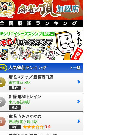
人気雀荘ランキング
全国
一覧
麻雀ステップ 新宿西口店
1
東京都新宿駅
-
総合
新橋 麻雀トレイン
2
東京都新橋駅
-
総合
麻雀 うさぎがかめ
3
茨城県龍ケ崎市駅
3.0
総合