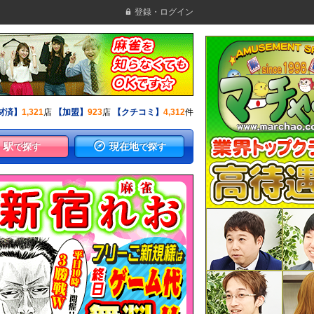
登録・ログイン
材済】
1,321
店
【加盟】
923
店
【クチコミ】
4,312
件
駅
現在地
で探す
で探す