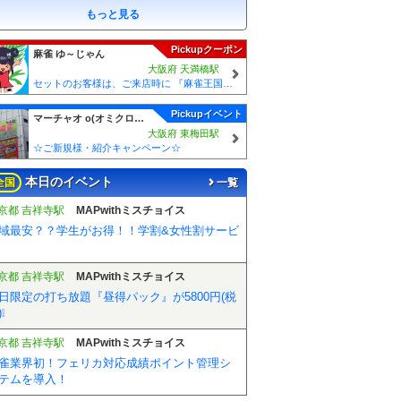
もっと見る
Pickupクーポン
麻雀 ゆ～じゃん
大阪府 天満橋駅
セットのお客様は、ご来店時に 『麻雀王国を見た』とお伝えください(_ _) セット料金が5時間3000円に✨
Pickupイベント
マーチャオ ο(オミクロン) 大阪梅田店
大阪府 東梅田駅
☆ご新規様・紹介キャンペーン☆
本日のイベント
全国
一覧
京都 吉祥寺駅
MAPwithミスチョイス
域最安？？学生がお得！！学割&女性割サービ
京都 吉祥寺駅
MAPwithミスチョイス
日限定の打ち放題『昼得パック』が5800円(税
❕
京都 吉祥寺駅
MAPwithミスチョイス
雀業界初！フェリカ対応成績ポイント管理シ
テムを導入！