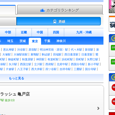
カテゴリランキング
路線
中部
近畿
中国
四国
九州
・
沖縄
木
埼玉
茨城
千葉
神奈川
東京
O
駅
恵比寿駅
渋谷駅
原宿駅
明治神宮前〈原宿〉駅
代々木駅
新宿駅
新
大塚駅
大塚駅前駅
巣鴨駅
駒込駅
田端駅
西日暮里駅
日暮里駅
鶯
町駅
御徒町駅
秋葉原駅
神田駅
有楽町駅
浜松町駅
田町駅
矢野口駅
O
谷保駅
矢川駅
西国立駅
立川駅
西府駅
北府中駅
西国分寺駅
新小平駅
野駅
片倉駅
八王子駅
西大井駅
四ツ谷駅
吉祥寺駅
三鷹駅
国分寺駅
新御茶ノ水駅
水道橋駅
飯田橋駅
市ケ谷駅
市ヶ谷駅
信濃町駅
千駄ケ
もっと見る
ケ谷駅
荻窪駅
西荻窪駅
武蔵境駅
東小金井駅
武蔵小金井駅
国立駅
小岩駅
小岩駅
三越前駅
新日本橋駅
東日本橋駅
馬喰横山駅
馬喰町駅
N
浜駅
福生駅
羽村駅
小作駅
河辺駅
東青梅駅
青梅駅
宮ノ平駅
日向和
ドラッシュ 亀戸店
川井駅
古里駅
鳩ノ巣駅
白丸駅
奥多摩駅
熊川駅
東秋留駅
秋川駅
駅
小宮駅
東福生駅
箱根ケ崎駅
尾久駅
赤羽駅
三河島駅
南千住駅
北
戸駅 徒歩1分
N
駅
十条駅
北赤羽駅
浮間舟渡駅
八丁堀駅
越中島駅
潮見駅
新木場駅
上中里駅
大井町駅
大森駅
蒲田駅
北池袋駅
下板橋駅
大山駅
中板橋駅
下鉄赤塚駅
地下鉄成増駅
成増駅
浅草駅
とうきょうスカイツリー駅
押上