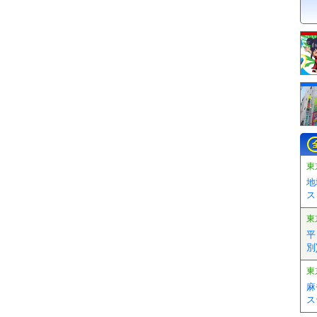
東
地
ス
東
平
別)
東
麻
ス