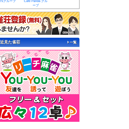
e'sグループ
Cafe Panda グル
ープ
近見た雀荘
一覧