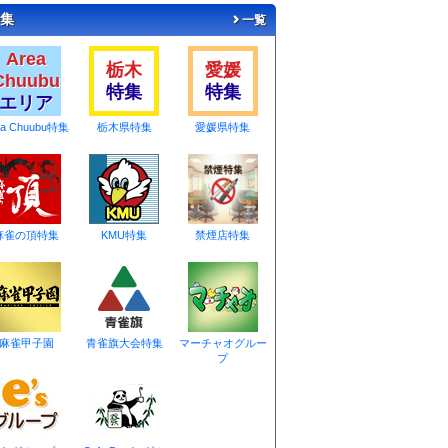
集
一覧
Area
栃木
愛媛
Chuubu
特集
特集
エリア
ea Chuubu特集
栃木県特集
愛媛県特集
麻雀の頂特集
KMU特集
禁煙店特集
麻雀甲子園
青雀旗大会特集
マーチャオグルー
プ