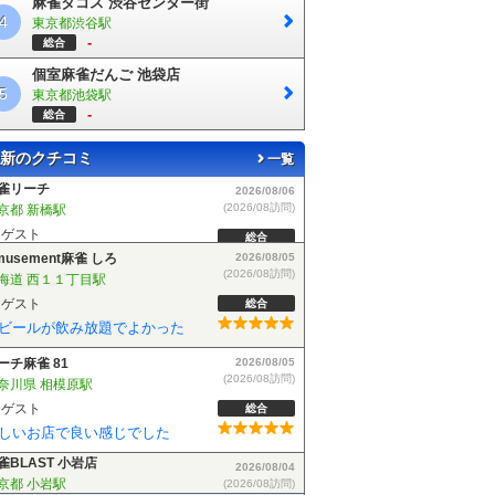
麻雀タコス 渋谷センター街
4
東京都渋谷駅
-
総合
個室麻雀だんご 池袋店
5
東京都池袋駅
-
総合
新のクチコミ
一覧
musement麻雀 しろ
2026/08/05
(2026/08訪問)
海道 西１１丁目駅
ゲスト
総合
ビールが飲み放題でよかった
ーチ麻雀 81
2026/08/05
(2026/08訪問)
奈川県 相模原駅
ゲスト
総合
しいお店で良い感じでした
雀BLAST 小岩店
2026/08/04
(2026/08訪問)
京都 小岩駅
ゲスト
総合
麻雀BLASTさんでフリーデビューしました！お客さんも優しい方で楽しく遊べました！