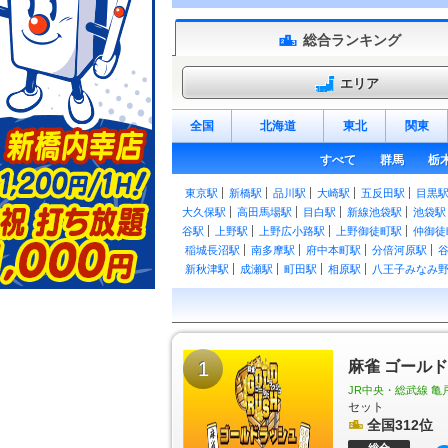
総合ランキング
エリア
全国
北海道
東北
関東
すべて
群馬
栃
東京駅
新橋駅
品川駅
大崎駅
五反田駅
目黒
大久保駅
高田馬場駅
目白駅
新線池袋駅
池袋駅
谷駅
上野駅
上野広小路駅
上野御徒町駅
仲御徒
稲城長沼駅
南多摩駅
府中本町駅
分倍河原駅
新秋津駅
成瀬駅
町田駅
相原駅
八王子みなみ
日野駅
豊田駅
西八王子駅
高尾駅
御茶ノ水駅
谷駅
大久保駅
東中野駅
中野駅
高円寺駅
阿佐
浅草橋駅
両国駅
錦糸町駅
亀戸駅
平井駅
新
西立川駅
東中神駅
中神駅
昭島駅
拝島駅
牛
田駅
1
石神前駅
二俣尾駅
軍畑駅
麻雀 ゴール
沢井駅
御嶽駅
武蔵引田駅
武蔵増戸駅
武蔵五日市駅
北八王子
JR中央・総武線 亀
千住駅
綾瀬駅
亀有駅
京成金町駅
金町駅
板橋
セット
葛西臨海公園駅
東十条駅
王子駅
王子駅前駅
全国312位
ときわ台駅
上板橋駅
東武練馬駅
下赤塚駅
地