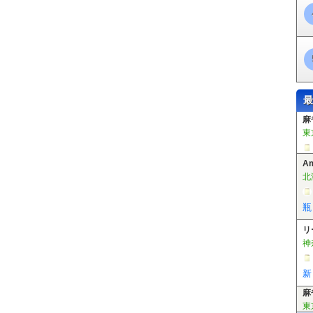
線ビル駅
羽田空港国際線ターミナル駅
田原町駅
稲荷町駅
末広町駅
日
王駅
永田町駅
赤坂見附駅
青山一丁目駅
外苑前駅
表参道駅
新大塚駅
路町駅
大手町駅
霞ケ関駅
国会議事堂前駅
四谷三丁目駅
新宿御苑前駅
東高円寺駅
新高円寺駅
南阿佐ケ谷駅
中野新橋駅
中野富士見町駅
方南町
町駅
築地駅
東銀座駅
日比谷駅
神谷町駅
六本木駅
広尾駅
落合駅
駅
木場駅
東陽町駅
南砂町駅
西葛西駅
葛西駅
北綾瀬駅
千駄木駅
根
台駅
氷川台駅
千川駅
要町駅
東池袋駅
東池袋四丁目駅
護国寺駅
江
駅
月島駅
豊洲駅
辰巳駅
半蔵門駅
神保町駅
水天宮前駅
清澄白河駅
最
駅
本駒込駅
東大前駅
六本木一丁目駅
麻布十番駅
白金高輪駅
白金台駅
北参道駅
都庁前駅
新宿西口駅
若松河田駅
牛込柳町駅
牛込神楽坂駅
A
築地市場駅
汐留駅
大門駅
赤羽橋駅
国立競技場駅
西新宿五丁目駅
落合
北
馬込駅
馬込駅
高輪台駅
三田駅
本所吾妻橋駅
芝公園駅
御成門駅
内
区役所前駅
板橋本町駅
本蓮沼駅
志村坂上駅
志村三丁目駅
蓮根駅
西
瓶
岩本町駅
浜町駅
菊川駅
西大島駅
大島駅
東大島駅
船堀駅
一之江駅
区役所前駅
荒川二丁目駅
荒川七丁目駅
町屋二丁目駅
東尾久三丁目駅
熊
リ
庫前駅
梶原駅
栄町駅
飛鳥山駅
滝野川一丁目駅
西ヶ原四丁目駅
新庚
神
谷駅
学習院下駅
面影橋駅
早稲田駅
浅草駅
青井駅
六町駅
竹芝駅
船の科学館駅
テレコムセンター駅
青海駅
国際展示場正門駅
有明駅
有
新
塚・帝京大学駅
中央大学・明星大学駅
程久保駅
万願寺駅
甲州街道駅
駅
泉体育館駅
砂川七番駅
桜街道駅
上北台駅
天王洲アイル駅
大井競馬
麻
備場駅
東雲駅
国際展示場駅
東京テレポート駅
品川シーサイド駅
新柴
東
駅
江北駅
西新井大師西駅
谷在家駅
舎人公園駅
舎人駅
見沼代親水公