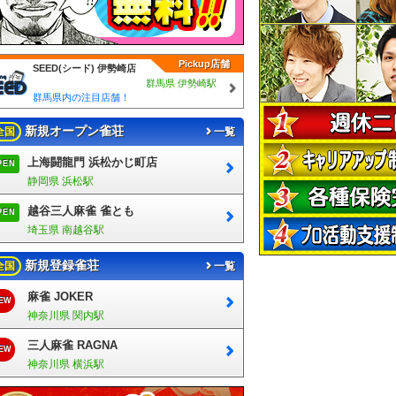
Pickup店舗
SEED(シード) 伊勢崎店
群馬県 伊勢崎駅
群馬県内の注目店舗！
新規オープン雀荘
全国
一覧
上海闘龍門 浜松かじ町店
PEN
静岡県 浜松駅
越谷三人麻雀 雀とも
PEN
埼玉県 南越谷駅
新規登録雀荘
全国
一覧
麻雀 JOKER
EW
神奈川県 関内駅
三人麻雀 RAGNA
EW
神奈川県 横浜駅