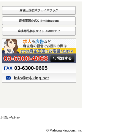
麻雀王国公式フェイスブック
麻雀王国公式X @mjkingdom
麻雀用品解説サイト AMOSナビ
03-6300-9605
FAX
info@mj-king.net
お問い合わせ
© Mahjong kingdom., Inc