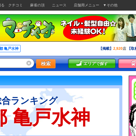
切る
クチコミ
麻雀の頂
ニュース
店舗用メニュー
▼その他
都 亀戸水神
【掲載】
2,920
店
【取
検索
エリア
で探す
総合ランキング
都 亀戸水神