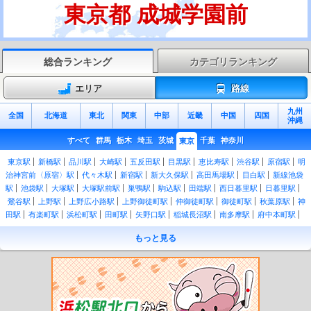
東京都 成城学園前
総合ランキング
カテゴリランキング
エリア
路線
九州
全国
北海道
東北
関東
中部
近畿
中国
四国
沖縄
すべて
群馬
栃木
埼玉
茨城
千葉
神奈川
東京
東京駅
新橋駅
品川駅
大崎駅
五反田駅
目黒駅
恵比寿駅
渋谷駅
原宿駅
明
治神宮前〈原宿〉駅
代々木駅
新宿駅
新大久保駅
高田馬場駅
目白駅
新線池袋
駅
池袋駅
大塚駅
大塚駅前駅
巣鴨駅
駒込駅
田端駅
西日暮里駅
日暮里駅
鶯谷駅
上野駅
上野広小路駅
上野御徒町駅
仲御徒町駅
御徒町駅
秋葉原駅
神
田駅
有楽町駅
浜松町駅
田町駅
矢野口駅
稲城長沼駅
南多摩駅
府中本町駅
分倍河原駅
谷保駅
矢川駅
西国立駅
立川駅
西府駅
北府中駅
西国分寺駅
新
もっと見る
小平駅
新秋津駅
成瀬駅
町田駅
相原駅
八王子みなみ野駅
片倉駅
八王子駅
西大井駅
四ツ谷駅
吉祥寺駅
三鷹駅
国分寺駅
日野駅
豊田駅
西八王子駅
高
尾駅
御茶ノ水駅
新御茶ノ水駅
水道橋駅
飯田橋駅
市ケ谷駅
市ヶ谷駅
信濃町
駅
千駄ケ谷駅
大久保駅
東中野駅
中野駅
高円寺駅
阿佐ケ谷駅
荻窪駅
西荻
窪駅
武蔵境駅
東小金井駅
武蔵小金井駅
国立駅
浅草橋駅
両国駅
錦糸町駅
亀戸駅
平井駅
新小岩駅
小岩駅
三越前駅
新日本橋駅
東日本橋駅
馬喰横山