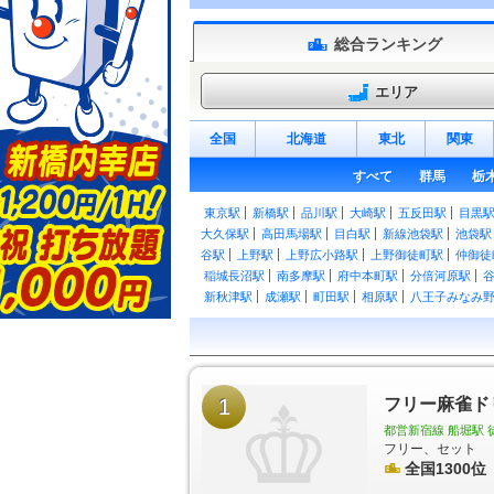
総合ランキング
エリア
全国
北海道
東北
関東
すべて
群馬
栃
東京駅
新橋駅
品川駅
大崎駅
五反田駅
目黒
大久保駅
高田馬場駅
目白駅
新線池袋駅
池袋駅
谷駅
上野駅
上野広小路駅
上野御徒町駅
仲御徒
稲城長沼駅
南多摩駅
府中本町駅
分倍河原駅
新秋津駅
成瀬駅
町田駅
相原駅
八王子みなみ
日野駅
豊田駅
西八王子駅
高尾駅
御茶ノ水駅
谷駅
大久保駅
東中野駅
中野駅
高円寺駅
阿佐
浅草橋駅
両国駅
錦糸町駅
亀戸駅
平井駅
新
西立川駅
東中神駅
中神駅
昭島駅
拝島駅
牛
田駅
1
石神前駅
二俣尾駅
軍畑駅
フリー麻雀ド
沢井駅
御嶽駅
武蔵引田駅
武蔵増戸駅
武蔵五日市駅
北八王子
都営新宿線 船堀駅 
千住駅
綾瀬駅
亀有駅
京成金町駅
金町駅
板橋
フリー、セット
葛西臨海公園駅
東十条駅
王子駅
王子駅前駅
全国1300位
ときわ台駅
上板橋駅
東武練馬駅
下赤塚駅
地