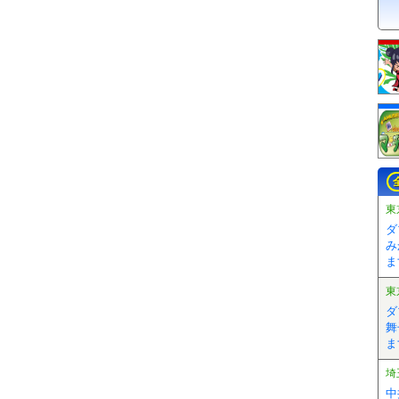
東
ダ
み
ま
東
ダ
舞
ま
埼
中