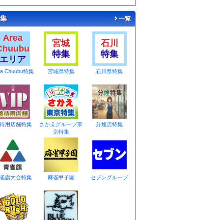
集
一覧
Area
宮城
石川
Chuubu
特集
特集
エリア
ea Chuubu特集
宮城県特集
石川県特集
待用店舗特集
さかえグループ東
分煙店特集
京特集
雀旗大会特集
麻雀甲子園
セブングループ