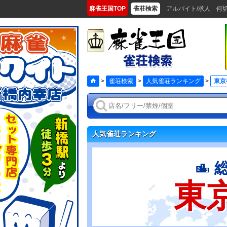
麻雀王国TOP
雀荘検索
アルバイト/求人
何
>
雀荘検索
>
人気雀荘ランキング
>
東京
人気雀荘ランキング
東