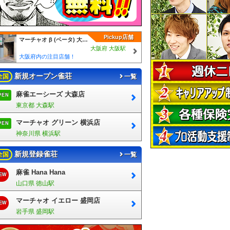
Pickup店舗
マーチャオ β (ベータ) 大阪梅田店
大阪府 大阪駅
大阪府内の注目店舗！
新規オープン雀荘
全国
一覧
麻雀エーシーズ 大森店
PEN
東京都 大森駅
マーチャオ グリーン 横浜店
PEN
神奈川県 横浜駅
新規登録雀荘
全国
一覧
麻雀 Hana Hana
EW
山口県 徳山駅
マーチャオ イエロー 盛岡店
EW
岩手県 盛岡駅