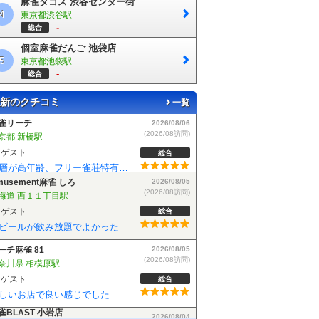
麻雀タコス 渋谷センター街
4
東京都渋谷駅
-
総合
個室麻雀だんご 池袋店
5
東京都池袋駅
-
総合
新のクチコミ
一覧
musement麻雀 しろ
2026/08/05
(2026/08訪問)
海道 西１１丁目駅
ゲスト
総合
ビールが飲み放題でよかった
ーチ麻雀 81
2026/08/05
(2026/08訪問)
奈川県 相模原駅
ゲスト
総合
しいお店で良い感じでした
雀BLAST 小岩店
2026/08/04
(2026/08訪問)
京都 小岩駅
ゲスト
総合
麻雀BLASTさんでフリーデビューしました！お客さんも優しい方で楽しく遊べました！