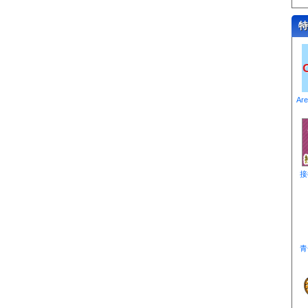
特
Ar
接
青