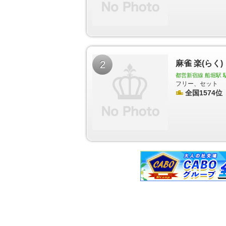
〈スカイツリー前〉駅
押上（スカイツリー前）駅
駅
梅島駅
西新井駅
竹ノ塚駅
小村井駅
東あず
駅
中村橋駅
富士見台駅
練馬高野台駅
石神井公
竹向原駅
新桜台駅
豊島園駅
西武遊園地駅
西武
ノ宮駅
下井草駅
井荻駅
上井草駅
上石神井駅
東村山駅
萩山駅
小川駅
東大和市駅
玉川上水
2
麻雀 楽(らく)
梅街道駅
八坂駅
武蔵大和駅
新小金井駅
多磨駅
前駅
千住大橋駅
堀切菖蒲園駅
お花茶屋駅
青砥
都営新宿線 船堀駅 
成立石駅
柴又駅
初台駅
幡ヶ谷駅
笹塚駅
代田
フリー、セット
千歳烏山駅
仙川駅
つつじヶ丘駅
全国1574位
柴崎駅
国領
府中駅
中河原駅
聖蹟桜ヶ丘駅
百草園駅
高幡
駅
京王よみうりランド駅
稲城駅
京王永山駅
小
京王堀之内駅
南大沢駅
多摩境駅
京王片倉駅
神泉駅
駒場東大前駅
池ノ上駅
下北沢駅
新代
我山駅
三鷹台駅
井の頭公園駅
南新宿駅
参宮橋
梅ヶ丘駅
山下駅
豪徳寺駅
経堂駅
千歳船橋駅
玉川学園前駅
唐木田駅
代官山駅
中目黒駅
祐
駅
武蔵小山駅
西小山駅
洗足駅
大岡山駅
奥沢
つくし野駅
すずかけ台駅
南町田駅
下神明駅
山台駅
等々力駅
上野毛駅
大崎広小路駅
戸越駅
嶽山駅
久が原駅
千鳥町駅
池上駅
蓮沼駅
沼部
神社前駅
世田谷駅
上町駅
宮の坂駅
松原駅
泉
平和島駅
大森町駅
梅屋敷駅
京急蒲田駅
雑色