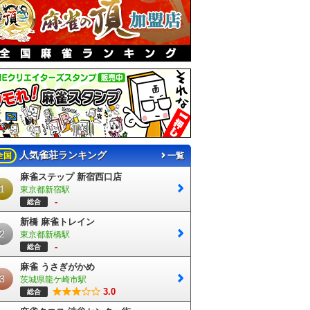
人気雀荘ランキング
全国
一覧
麻雀ステップ 新宿西口店
1
東京都新宿駅
-
総合
新橋 麻雀トレイン
2
東京都新橋駅
-
総合
麻雀 うさぎがかめ
3
茨城県龍ケ崎市駅
3.0
総合