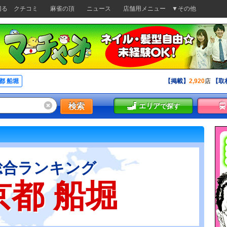
切る
クチコミ
麻雀の頂
ニュース
店舗用メニュー
▼その他
都 船堀
【掲載】
2,920
店
【取
検索
エリア
で探す
総合ランキング
京都 船堀