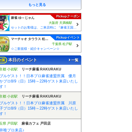
もっと見る
Pickupクーポン
麻雀 ゆ～じゃん
大阪府 天満橋駅
セットのお客様は、ご来店時に 『麻雀王国を見た』とお伝えください(_ _) セット料金が5時間3000円に✨
Pickupイベント
マーチャオ タウラス 松戸店
千葉県 松戸駅
☆ご新規様・紹介キャンペーン☆
本日のイベント
全国
一覧
京都 小岩駅
リーチ麻雀 RAKURAKU
ブルゲスト！！日本プロ麻雀連盟所属 優月
かプロ8/9（日）15時～22時ゲスト来店いたし
す！
京都 小岩駅
リーチ麻雀 RAKURAKU
ブルゲスト！！日本プロ麻雀連盟所属 川原
子プロ8/9（日）15時～22時ゲスト来店いたし
す！
玉県 戸田駅
麻雀カフェ 戸田店
井唯プロ来店♪