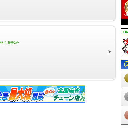
曳舟駅
東向島駅
鐘ヶ淵駅
堀切駅
京成関屋駅
牛田駅
小菅駅
五反野
ま駅
亀戸水神駅
大師前駅
椎名町駅
東長崎駅
江古田駅
桜台駅
練馬
園駅
大泉学園駅
保谷駅
ひばりヶ丘駅
東久留米駅
清瀬駅
秋津駅
小
新宿駅
下落合駅
中井駅
新井薬師前駅
沼袋駅
野方駅
都立家政駅
鷺
武蔵関駅
東伏見駅
西武柳沢駅
田無駅
花小金井駅
小平駅
久米川駅
駅
武蔵砂川駅
西武立川駅
西武園駅
恋ヶ窪駅
鷹の台駅
一橋学園駅
青
白糸台駅
競艇場前駅
是政駅
京成上野駅
新三河島駅
町屋駅
町屋駅
駅
京成高砂駅
京成小岩駅
江戸川駅
京成曳舟駅
八広駅
四ツ木駅
京
駅から徒歩2分
橋駅
明大前駅
下高井戸駅
桜上水駅
上北沢駅
八幡山駅
芦花公園駅
駅
布田駅
調布駅
西調布駅
飛田給駅
武蔵野台駅
多磨霊園駅
東府中駅
不動駅
南平駅
平山城址公園駅
長沼駅
北野駅
京王八王子駅
京王多摩川
田急永山駅
京王多摩センター駅
多摩センター駅
小田急多摩センター駅
山田駅
めじろ台駅
狭間駅
高尾山口駅
府中競馬正門前駅
多摩動物公園駅
田駅
東松原駅
永福町駅
西永福駅
浜田山駅
高井戸駅
富士見ヶ丘駅
久
駅
代々木八幡駅
代々木公園駅
代々木上原駅
東北沢駅
世田谷代田駅
祖師ヶ谷大蔵駅
成城学園前駅
喜多見駅
狛江駅
和泉多摩川駅
鶴川駅
天寺駅
学芸大学駅
都立大学駅
自由が丘駅
田園調布駅
多摩川駅
不動前
駅
池尻大橋駅
三軒茶屋駅
駒沢大学駅
桜新町駅
用賀駅
二子玉川駅
戸越公園駅
中延駅
荏原町駅
旗の台駅
北千束駅
緑が丘駅
九品仏駅
尾
戸越銀座駅
荏原中延駅
長原駅
洗足池駅
石川台駅
雪が谷大塚駅
御
駅
鵜の木駅
下丸子駅
武蔵新田駅
矢口渡駅
西太子堂駅
若林駅
松陰
岳寺駅
北品川駅
新馬場駅
青物横丁駅
鮫洲駅
立会川駅
大森海岸駅
駅
六郷土手駅
糀谷駅
大鳥居駅
穴守稲荷駅
天空橋駅
羽田空港駅
羽田