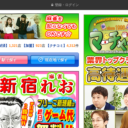
登録・ログイン
材済】
1,321
店
【加盟】
923
店
【クチコミ】
4,312
件
駅
現在地
で探す
で探す