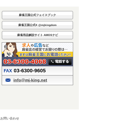
麻雀王国公式フェイスブック
麻雀王国公式X @mjkingdom
麻雀用品解説サイト AMOSナビ
03-6300-9605
FAX
info@mj-king.net
お問い合わせ