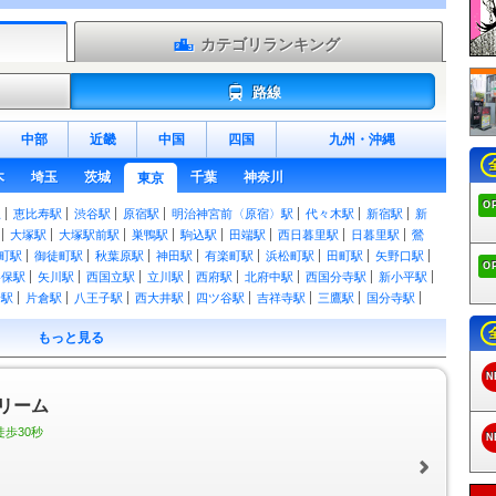
カテゴリランキング
路線
中部
近畿
中国
四国
九州
・
沖縄
木
埼玉
茨城
千葉
神奈川
東京
O
駅
恵比寿駅
渋谷駅
原宿駅
明治神宮前〈原宿〉駅
代々木駅
新宿駅
新
大塚駅
大塚駅前駅
巣鴨駅
駒込駅
田端駅
西日暮里駅
日暮里駅
鶯
町駅
御徒町駅
秋葉原駅
神田駅
有楽町駅
浜松町駅
田町駅
矢野口駅
O
谷保駅
矢川駅
西国立駅
立川駅
西府駅
北府中駅
西国分寺駅
新小平駅
野駅
片倉駅
八王子駅
西大井駅
四ツ谷駅
吉祥寺駅
三鷹駅
国分寺駅
新御茶ノ水駅
水道橋駅
飯田橋駅
市ケ谷駅
市ヶ谷駅
信濃町駅
千駄ケ
もっと見る
ケ谷駅
荻窪駅
西荻窪駅
武蔵境駅
東小金井駅
武蔵小金井駅
国立駅
小岩駅
小岩駅
三越前駅
新日本橋駅
東日本橋駅
馬喰横山駅
馬喰町駅
N
浜駅
福生駅
羽村駅
小作駅
河辺駅
東青梅駅
青梅駅
宮ノ平駅
日向和
リーム
川井駅
古里駅
鳩ノ巣駅
白丸駅
奥多摩駅
熊川駅
東秋留駅
秋川駅
駅
小宮駅
東福生駅
箱根ケ崎駅
尾久駅
赤羽駅
三河島駅
南千住駅
北
徒歩30秒
N
駅
十条駅
北赤羽駅
浮間舟渡駅
八丁堀駅
越中島駅
潮見駅
新木場駅
上中里駅
大井町駅
大森駅
蒲田駅
北池袋駅
下板橋駅
大山駅
中板橋駅
下鉄赤塚駅
地下鉄成増駅
成増駅
浅草駅
とうきょうスカイツリー駅
押上