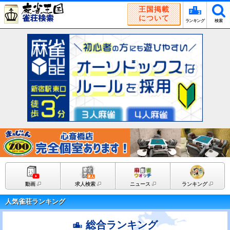
王国掲載
について
ランキング
検索
動画
求人検索
ニュース
ランキング
人気雀荘ランキング
総合ランキング