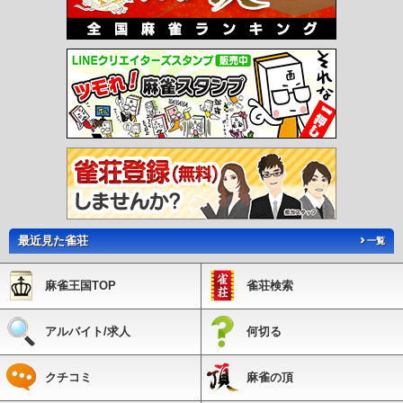
ター南駅
仲町台駅
新羽駅
北新横浜駅
岸根公園駅
片倉町駅
三ツ沢上町駅
三
ツ沢下町駅
高島町駅
伊勢佐木長者町駅
阪東橋駅
吉野町駅
蒔田駅
弘明寺駅
港南中央駅
上永谷駅
下永谷駅
舞岡駅
踊場駅
中田駅
立場駅
下飯田駅
南部
市場駅
鳥浜駅
並木北駅
並木中央駅
幸浦駅
産業振興センター駅
福浦駅
市大
医学部駅
八景島駅
海の公園柴口駅
海の公園南口駅
野島公園駅
石上駅
柳小路
駅
鵠沼駅
湘南海岸公園駅
江ノ島駅
湘南江の島駅
腰越駅
鎌倉高校前駅
七里
ヶ浜駅
稲村ヶ崎駅
極楽寺駅
長谷駅
由比ヶ浜駅
和田塚駅
富士見町駅
湘南町
屋駅
湘南深沢駅
西鎌倉駅
片瀬山駅
目白山下駅
箱根板橋駅
風祭駅
入生田
駅
箱根湯本駅
塔ノ沢駅
大平台駅
宮ノ下駅
小涌谷駅
彫刻の森駅
強羅駅
川
和町駅
都筑ふれあいの丘駅
北山田駅
東山田駅
高田駅
日吉本町駅
公園下駅
公園上駅
中強羅駅
上強羅駅
早雲山駅
最近見た雀荘
一覧
麻雀王国TOP
雀荘検索
アルバイト/求人
何切る
クチコミ
麻雀の頂