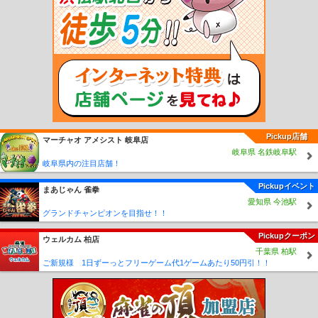
上溝駅
南橋本駅
相模湖駅
藤野駅
京急新子安駅
新子安駅
下曽我駅
上大井
駅
相模金子駅
松田駅
東山北駅
山北駅
谷峨駅
京王稲田堤駅
若葉台駅
向ヶ
丘遊園駅
生田駅
読売ランド前駅
百合ヶ丘駅
新百合ヶ丘駅
柿生駅
相模大野
駅
小田急相模原駅
相武台前駅
座間駅
本厚木駅
愛甲石田駅
伊勢原駅
鶴巻温
泉駅
東海大学前駅
秦野駅
渋沢駅
新松田駅
開成駅
栢山駅
富水駅
螢田駅
足柄駅
東林間駅
中央林間駅
南林間駅
鶴間駅
大和駅
桜ヶ丘駅
高座渋谷駅
長後駅
湘南台駅
六会日大前駅
善行駅
藤沢本町駅
本鵠沼駅
鵠沼海岸駅
片瀬
江ノ島駅
五月台駅
栗平駅
黒川駅
はるひ野駅
新丸子駅
元住吉駅
日吉駅
新
綱島駅
綱島駅
大倉山駅
妙蓮寺駅
白楽駅
東白楽駅
反町駅
二子新地駅
高津
駅
梶が谷駅
宮崎台駅
宮前平駅
鷺沼駅
たまプラーザ駅
あざみ野駅
江田駅
Pickup店舗
マーチャオ アメシスト 岐阜店
市が尾駅
藤が丘駅
青葉台駅
田奈駅
つきみ野駅
恩田駅
こどもの国駅
京急川
岐阜県 名鉄岐阜駅
崎駅
鶴見市場駅
花月園前駅
生麦駅
子安駅
神奈川新町駅
神奈川駅
戸部駅
岐阜県内の注目店舗！
日ノ出町駅
黄金町駅
南太田駅
井土ヶ谷駅
弘明寺駅
上大岡駅
屏風浦駅
杉田
駅
京急富岡駅
能見台駅
金沢文庫駅
金沢八景駅
追浜駅
京急田浦駅
安針塚
Pickupイベント
まあじゃん 雀拳
駅
逸見駅
汐入駅
横須賀中央駅
県立大学駅
堀ノ内駅
京急大津駅
馬堀海岸
愛知県 今池駅
駅
浦賀駅
港町駅
鈴木町駅
川崎大師駅
東門前駅
産業道路駅
小島新田駅
六
グランドチャンピオンを目指せ！！
浦駅
神武寺駅
新逗子駅
新大津駅
北久里浜駅
ＹＲＰ野比駅
京急長沢駅
津久
Pickupクーポン
井浜駅
三浦海岸駅
三崎口駅
平沼橋駅
西横浜駅
天王町駅
星川駅
和田町駅
ウェルカム 柏店
千葉県 柏駅
上星川駅
西谷駅
鶴ヶ峰駅
二俣川駅
希望ヶ丘駅
三ツ境駅
瀬谷駅
相模大塚
ご新規様 1日ずーっとフリーゲーム代1ゲームあたり50円引！！
駅
さがみ野駅
かしわ台駅
南万騎が原駅
緑園都市駅
弥生台駅
いずみ野駅
い
ずみ中央駅
ゆめが丘駅
新高島駅
みなとみらい駅
馬車道駅
日本大通り駅
元
町・中華街駅
緑町駅
井細田駅
五百羅漢駅
穴部駅
飯田岡駅
相模沼田駅
岩原
駅
塚原駅
和田河原駅
富士フイルム前駅
大雄山駅
中川駅
センター北駅
セン