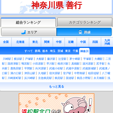
神奈川県 善行
総合ランキング
カテゴリランキング
エリア
路線
九州
全国
北海道
東北
関東
中部
近畿
中国
四国
沖縄
すべて
群馬
栃木
埼玉
茨城
東京
千葉
神奈川
川崎駅
横浜駅
戸塚駅
大船駅
藤沢駅
辻堂駅
茅ケ崎駅
平塚駅
大磯駅
二宮
駅
国府津駅
鴨宮駅
小田原駅
早川駅
根府川駅
真鶴駅
湯河原駅
尻手駅
矢
向駅
鹿島田駅
平間駅
向河原駅
武蔵小杉駅
武蔵中原駅
武蔵新城駅
武蔵溝ノ
口駅
溝の口駅
津田山駅
久地駅
宿河原駅
登戸駅
中野島駅
稲田堤駅
八丁畷
駅
川崎新町駅
浜川崎駅
京急鶴見駅
鶴見駅
国道駅
鶴見小野駅
弁天橋駅
浅
野駅
新芝浦駅
海芝浦駅
安善駅
大川駅
武蔵白石駅
昭和駅
扇町駅
仲木戸
もっと見る
駅
東神奈川駅
大口駅
菊名駅
新横浜駅
小机駅
鴨居駅
中山駅
十日市場駅
長津田駅
古淵駅
淵野辺駅
矢部駅
相模原駅
橋本駅
桜木町駅
関内駅
石川町
駅
山手駅
根岸駅
磯子駅
新杉田駅
洋光台駅
港南台駅
本郷台駅
新川崎駅
保土ケ谷駅
東戸塚駅
北鎌倉駅
鎌倉駅
逗子駅
東逗子駅
田浦駅
横須賀駅
衣
笠駅
久里浜駅
京急久里浜駅
北茅ケ崎駅
香川駅
寒川駅
宮山駅
倉見駅
門沢
橋駅
社家駅
厚木駅
海老名駅
入谷駅
相武台下駅
下溝駅
原当麻駅
番田駅