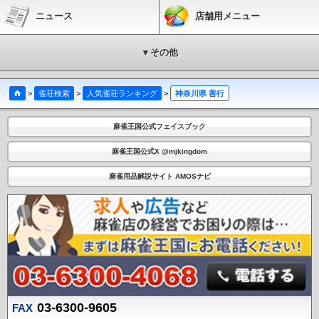
ニュース
店舗用メニュー
▼その他
>
雀荘検索
>
人気雀荘ランキング
>
神奈川県 善行
麻雀王国公式フェイスブック
麻雀王国公式X @mjkingdom
麻雀用品解説サイト AMOSナビ
03-6300-9605
FAX