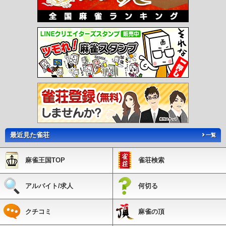
ター南駅
仲町台駅
新羽駅
北新横浜駅
岸根公園駅
片倉町駅
三ツ沢上町駅
三
ツ沢下町駅
高島町駅
伊勢佐木長者町駅
阪東橋駅
吉野町駅
蒔田駅
弘明寺駅
港南中央駅
上永谷駅
下永谷駅
舞岡駅
踊場駅
中田駅
立場駅
下飯田駅
南部
市場駅
鳥浜駅
並木北駅
並木中央駅
幸浦駅
産業振興センター駅
福浦駅
市大
医学部駅
八景島駅
海の公園柴口駅
海の公園南口駅
野島公園駅
石上駅
柳小路
駅
鵠沼駅
湘南海岸公園駅
江ノ島駅
湘南江の島駅
腰越駅
鎌倉高校前駅
七里
ヶ浜駅
稲村ヶ崎駅
極楽寺駅
長谷駅
由比ヶ浜駅
和田塚駅
富士見町駅
湘南町
屋駅
湘南深沢駅
西鎌倉駅
片瀬山駅
目白山下駅
箱根板橋駅
風祭駅
入生田
駅
箱根湯本駅
塔ノ沢駅
大平台駅
宮ノ下駅
小涌谷駅
彫刻の森駅
強羅駅
川
和町駅
都筑ふれあいの丘駅
北山田駅
東山田駅
高田駅
日吉本町駅
公園下駅
公園上駅
中強羅駅
上強羅駅
早雲山駅
最近見た雀荘
一覧
麻雀王国TOP
雀荘検索
アルバイト/求人
何切る
クチコミ
麻雀の頂