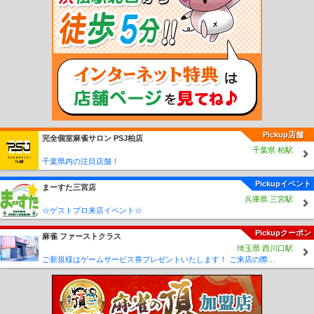
上溝駅
南橋本駅
相模湖駅
藤野駅
京急新子安駅
新子安駅
下曽我駅
上大井
駅
相模金子駅
松田駅
東山北駅
山北駅
谷峨駅
京王稲田堤駅
若葉台駅
向ヶ
丘遊園駅
生田駅
読売ランド前駅
百合ヶ丘駅
新百合ヶ丘駅
柿生駅
相模大野
駅
小田急相模原駅
相武台前駅
座間駅
本厚木駅
愛甲石田駅
伊勢原駅
鶴巻温
泉駅
東海大学前駅
秦野駅
渋沢駅
新松田駅
開成駅
栢山駅
富水駅
螢田駅
足柄駅
東林間駅
中央林間駅
南林間駅
鶴間駅
大和駅
桜ヶ丘駅
高座渋谷駅
長後駅
湘南台駅
六会日大前駅
善行駅
藤沢本町駅
本鵠沼駅
鵠沼海岸駅
片瀬
江ノ島駅
五月台駅
栗平駅
黒川駅
はるひ野駅
新丸子駅
元住吉駅
日吉駅
新
綱島駅
綱島駅
大倉山駅
妙蓮寺駅
白楽駅
東白楽駅
反町駅
二子新地駅
高津
駅
梶が谷駅
宮崎台駅
宮前平駅
鷺沼駅
たまプラーザ駅
あざみ野駅
江田駅
Pickup店舗
完全個室麻雀サロン PSJ柏店
市が尾駅
藤が丘駅
青葉台駅
田奈駅
つきみ野駅
恩田駅
こどもの国駅
京急川
千葉県 柏駅
崎駅
鶴見市場駅
花月園前駅
生麦駅
子安駅
神奈川新町駅
神奈川駅
戸部駅
千葉県内の注目店舗！
日ノ出町駅
黄金町駅
南太田駅
井土ヶ谷駅
弘明寺駅
上大岡駅
屏風浦駅
杉田
駅
京急富岡駅
能見台駅
金沢文庫駅
金沢八景駅
追浜駅
京急田浦駅
安針塚
Pickupイベント
まーすた三宮店
駅
逸見駅
汐入駅
横須賀中央駅
県立大学駅
堀ノ内駅
京急大津駅
馬堀海岸
兵庫県 三宮駅
駅
浦賀駅
港町駅
鈴木町駅
川崎大師駅
東門前駅
産業道路駅
小島新田駅
六
☆ゲストプロ来店イベント☆
浦駅
神武寺駅
新逗子駅
新大津駅
北久里浜駅
ＹＲＰ野比駅
京急長沢駅
津久
Pickupクーポン
井浜駅
三浦海岸駅
三崎口駅
平沼橋駅
西横浜駅
天王町駅
星川駅
和田町駅
麻雀 ファーストクラス
埼玉県 西川口駅
上星川駅
西谷駅
鶴ヶ峰駅
二俣川駅
希望ヶ丘駅
三ツ境駅
瀬谷駅
相模大塚
ご新規様はゲームサービス券プレゼントいたします！ ご来店の際に従業員に「麻雀王国みた」とスタッフにお伝えください♪
駅
さがみ野駅
かしわ台駅
南万騎が原駅
緑園都市駅
弥生台駅
いずみ野駅
い
ずみ中央駅
ゆめが丘駅
新高島駅
みなとみらい駅
馬車道駅
日本大通り駅
元
町・中華街駅
緑町駅
井細田駅
五百羅漢駅
穴部駅
飯田岡駅
相模沼田駅
岩原
駅
塚原駅
和田河原駅
富士フイルム前駅
大雄山駅
中川駅
センター北駅
セン