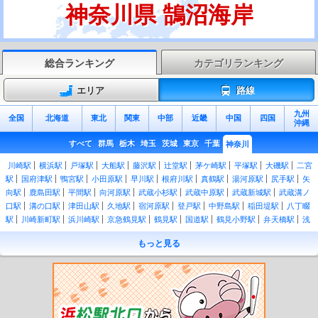
神奈川県 鵠沼海岸
総合ランキング
カテゴリランキング
エリア
路線
九州
全国
北海道
東北
関東
中部
近畿
中国
四国
沖縄
すべて
群馬
栃木
埼玉
茨城
東京
千葉
神奈川
川崎駅
横浜駅
戸塚駅
大船駅
藤沢駅
辻堂駅
茅ケ崎駅
平塚駅
大磯駅
二宮
駅
国府津駅
鴨宮駅
小田原駅
早川駅
根府川駅
真鶴駅
湯河原駅
尻手駅
矢
向駅
鹿島田駅
平間駅
向河原駅
武蔵小杉駅
武蔵中原駅
武蔵新城駅
武蔵溝ノ
口駅
溝の口駅
津田山駅
久地駅
宿河原駅
登戸駅
中野島駅
稲田堤駅
八丁畷
駅
川崎新町駅
浜川崎駅
京急鶴見駅
鶴見駅
国道駅
鶴見小野駅
弁天橋駅
浅
野駅
新芝浦駅
海芝浦駅
安善駅
大川駅
武蔵白石駅
昭和駅
扇町駅
仲木戸
もっと見る
駅
東神奈川駅
大口駅
菊名駅
新横浜駅
小机駅
鴨居駅
中山駅
十日市場駅
長津田駅
古淵駅
淵野辺駅
矢部駅
相模原駅
橋本駅
桜木町駅
関内駅
石川町
駅
山手駅
根岸駅
磯子駅
新杉田駅
洋光台駅
港南台駅
本郷台駅
新川崎駅
保土ケ谷駅
東戸塚駅
北鎌倉駅
鎌倉駅
逗子駅
東逗子駅
田浦駅
横須賀駅
衣
笠駅
久里浜駅
京急久里浜駅
北茅ケ崎駅
香川駅
寒川駅
宮山駅
倉見駅
門沢
橋駅
社家駅
厚木駅
海老名駅
入谷駅
相武台下駅
下溝駅
原当麻駅
番田駅