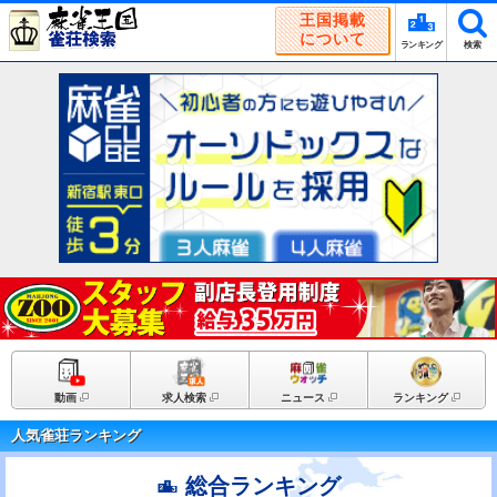
王国掲載
について
ランキング
検索
動画
求人検索
ニュース
ランキング
人気雀荘ランキング
総合ランキング