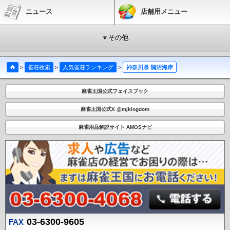
ニュース
店舗用メニュー
▼その他
>
雀荘検索
>
人気雀荘ランキング
>
神奈川県 鵠沼海岸
麻雀王国公式フェイスブック
麻雀王国公式X @mjkingdom
麻雀用品解説サイト AMOSナビ
03-6300-9605
FAX