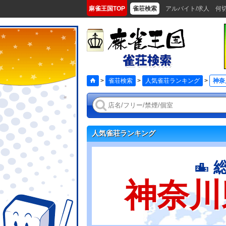
麻雀王国TOP
雀荘検索
アルバイト/求人
何
>
雀荘検索
>
人気雀荘ランキング
>
神奈
人気雀荘ランキング
神奈川