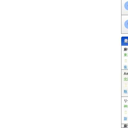
最
A
北
瓶
リ
神
新
麻
東