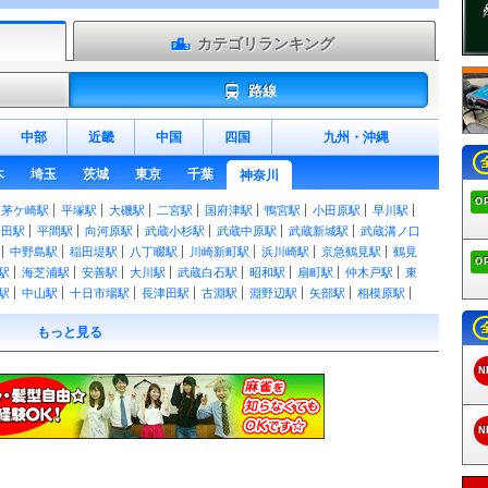
カテゴリランキング
路線
中部
近畿
中国
四国
九州
・
沖縄
木
埼玉
茨城
東京
千葉
神奈川
O
茅ケ崎駅
平塚駅
大磯駅
二宮駅
国府津駅
鴨宮駅
小田原駅
早川駅
島田駅
平間駅
向河原駅
武蔵小杉駅
武蔵中原駅
武蔵新城駅
武蔵溝ノ口
中野島駅
稲田堤駅
八丁畷駅
川崎新町駅
浜川崎駅
京急鶴見駅
鶴見
O
駅
海芝浦駅
安善駅
大川駅
武蔵白石駅
昭和駅
扇町駅
仲木戸駅
東
駅
中山駅
十日市場駅
長津田駅
古淵駅
淵野辺駅
矢部駅
相模原駅
岸駅
磯子駅
新杉田駅
洋光台駅
港南台駅
本郷台駅
新川崎駅
保土ケ谷
もっと見る
田浦駅
横須賀駅
衣笠駅
久里浜駅
京急久里浜駅
北茅ケ崎駅
香川駅
駅
海老名駅
入谷駅
相武台下駅
下溝駅
原当麻駅
番田駅
上溝駅
南橋
N
下曽我駅
上大井駅
相模金子駅
松田駅
東山北駅
山北駅
谷峨駅
京王
ンド前駅
百合ヶ丘駅
新百合ヶ丘駅
柿生駅
相模大野駅
小田急相模原駅
原駅
鶴巻温泉駅
東海大学前駅
秦野駅
渋沢駅
新松田駅
開成駅
栢山駅
N
南林間駅
鶴間駅
大和駅
桜ヶ丘駅
高座渋谷駅
長後駅
湘南台駅
六会日
片瀬江ノ島駅
五月台駅
栗平駅
黒川駅
はるひ野駅
新丸子駅
元住吉
白楽駅
東白楽駅
反町駅
二子新地駅
高津駅
梶が谷駅
宮崎台駅
宮