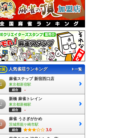
人気雀荘ランキング
全国
一覧
麻雀ステップ 新宿西口店
1
東京都新宿駅
-
総合
新橋 麻雀トレイン
2
東京都新橋駅
-
総合
麻雀 うさぎがかめ
3
茨城県龍ケ崎市駅
3.0
総合