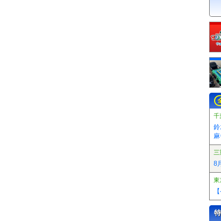
千
鈴
麻
三
8
東
【
特