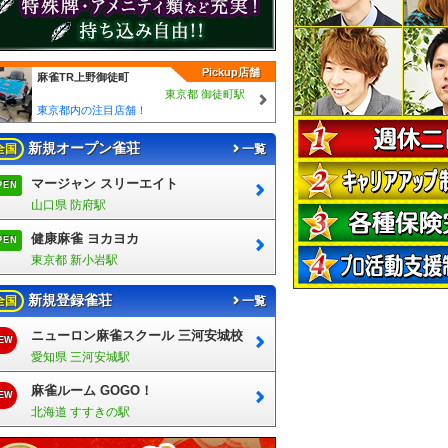
Pickup店舗
麻雀TR上野御徒町
東京都 御徒町駅
東京都内の注目店舗！
新規オープン雀荘
全国
一覧
マージャン スリーエイト
PEN
山口県 防府駅
健康麻雀 ヨカヨカ
PEN
東京都 新小岩駅
新規登録雀荘
全国
一覧
ニューロン麻雀スクール 三河安城校
EW
愛知県 三河安城駅
麻雀ルーム GOGO！
EW
北海道 すすきの駅