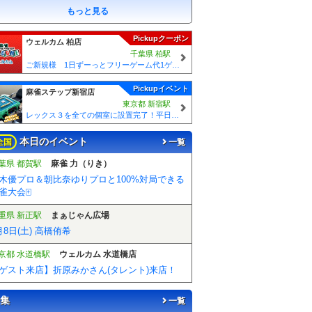
もっと見る
Pickupクーポン
ウェルカム 柏店
千葉県 柏駅
ご新規様 1日ずーっとフリーゲーム代1ゲームあたり50円引！！
Pickupイベント
麻雀ステップ新宿店
東京都 新宿駅
レックス３を全ての個室に設置完了！平日一般275円、学生175円の激安価格！
本日のイベント
全国
一覧
葉県 都賀駅
麻雀 力（りき）
木優プロ＆朝比奈ゆりプロと100%対局できる
雀大会🀄️
重県 新正駅
まぁじゃん広場
月8日(土) 高橋侑希
京都 水道橋駅
ウェルカム 水道橋店
ゲスト来店】折原みかさん(タレント)来店！
集
一覧