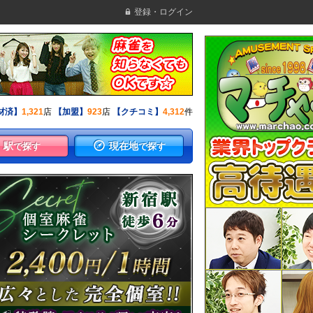
登録・ログイン
材済】
1,321
店
【加盟】
923
店
【クチコミ】
4,312
件
駅
現在地
で探す
で探す