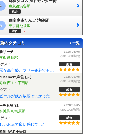
麻雀タコス 渋谷センター街
4
東京都渋谷駅
-
総合
個室麻雀だんご 池袋店
5
東京都池袋駅
-
総合
新のクチコミ
一覧
musement麻雀 しろ
2026/08/05
(2026/08訪問)
海道 西１１丁目駅
ゲスト
総合
ビールが飲み放題でよかった
ーチ麻雀 81
2026/08/05
(2026/08訪問)
奈川県 相模原駅
ゲスト
総合
しいお店で良い感じでした
雀BLAST 小岩店
2026/08/04
(2026/08訪問)
京都 小岩駅
ゲスト
総合
麻雀BLASTさんでフリーデビューしました！お客さんも優しい方で楽しく遊べました！