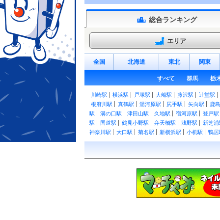
総合ランキング
エリア
全国
北海道
東北
関東
すべて
群馬
栃
川崎駅
横浜駅
戸塚駅
大船駅
藤沢駅
辻堂駅
根府川駅
真鶴駅
湯河原駅
尻手駅
矢向駅
鹿
駅
溝の口駅
津田山駅
久地駅
宿河原駅
登戸駅
駅
国道駅
鶴見小野駅
弁天橋駅
浅野駅
新芝浦
神奈川駅
大口駅
菊名駅
新横浜駅
小机駅
鴨居
橋本駅
桜木町駅
関内駅
石川町駅
山手駅
根
駅
東戸塚駅
北鎌倉駅
鎌倉駅
逗子駅
東逗子駅
寒川駅
宮山駅
倉見駅
門沢橋駅
社家駅
厚木
本駅
相模湖駅
藤野駅
京急新子安駅
新子安駅
稲田堤駅
若葉台駅
向ヶ丘遊園駅
生田駅
読売ラ
相武台前駅
座間駅
本厚木駅
愛甲石田駅
伊勢
富水駅
螢田駅
足柄駅
東林間駅
中央林間駅
大前駅
善行駅
藤沢本町駅
本鵠沼駅
鵠沼海岸駅
駅
日吉駅
新綱島駅
綱島駅
大倉山駅
妙蓮寺駅