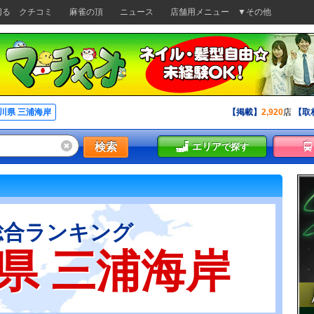
切る
クチコミ
麻雀の頂
ニュース
店舗用メニュー
▼その他
川県 三浦海岸
【掲載】
2,920
店
【取
検索
エリア
で探す
総合ランキング
県 三浦海岸