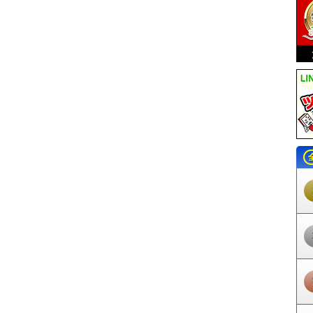
駅
市が尾駅
藤が丘駅
青葉台駅
田奈駅
つきみ野駅
恩田駅
こどもの
子安駅
神奈川新町駅
神奈川駅
戸部駅
日ノ出町駅
黄金町駅
南太田
田駅
京急富岡駅
能見台駅
金沢文庫駅
金沢八景駅
追浜駅
京急田浦駅
学駅
堀ノ内駅
京急大津駅
馬堀海岸駅
浦賀駅
港町駅
鈴木町駅
川崎大
神武寺駅
新逗子駅
新大津駅
北久里浜駅
ＹＲＰ野比駅
京急長沢駅
津
駅
天王町駅
星川駅
和田町駅
上星川駅
西谷駅
鶴ヶ峰駅
二俣川駅
み野駅
かしわ台駅
南万騎が原駅
緑園都市駅
弥生台駅
いずみ野駅
いず
馬車道駅
日本大通り駅
元町・中華街駅
緑町駅
井細田駅
五百羅漢駅
和田河原駅
富士フイルム前駅
大雄山駅
中川駅
センター北駅
センター南
倉町駅
三ツ沢上町駅
三ツ沢下町駅
高島町駅
伊勢佐木長者町駅
阪東橋
谷駅
下永谷駅
舞岡駅
踊場駅
中田駅
立場駅
下飯田駅
南部市場駅
センター駅
福浦駅
市大医学部駅
八景島駅
海の公園柴口駅
海の公園南口
岸公園駅
江ノ島駅
湘南江の島駅
腰越駅
鎌倉高校前駅
七里ヶ浜駅
稲
富士見町駅
湘南町屋駅
湘南深沢駅
西鎌倉駅
片瀬山駅
目白山下駅
沢駅
大平台駅
宮ノ下駅
小涌谷駅
彫刻の森駅
強羅駅
川和町駅
都筑ふ
町駅
公園下駅
公園上駅
中強羅駅
上強羅駅
早雲山駅