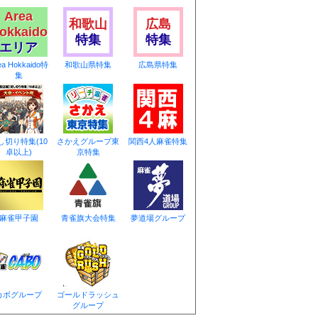
Area
和歌山
広島
okkaido
特集
特集
エリア
ea Hokkaido特
和歌山県特集
広島県特集
集
し切り特集(10
さかえグループ東
関西4人麻雀特集
卓以上)
京特集
麻雀甲子園
青雀旗大会特集
夢道場グループ
カボグループ
ゴールドラッシュ
グループ