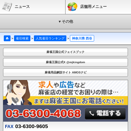
ニュース
店舗用メニュー
▼その他
>
雀荘検索
>
人気雀荘ランキング
>
神奈川県 西谷
麻雀王国公式フェイスブック
麻雀王国公式X @mjkingdom
麻雀用品解説サイト AMOSナビ
03-6300-9605
FAX