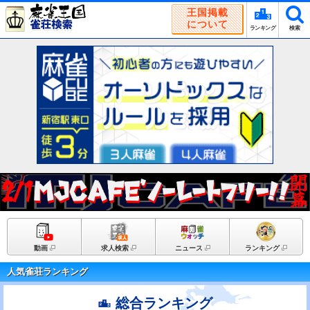
王国掲載
について
ランキング
検索
動画
求人検索
ニュース
ランキング
人気雀荘ランキング
総合ランキング