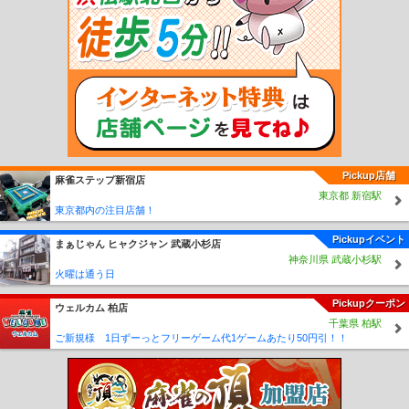
上溝駅
南橋本駅
相模湖駅
藤野駅
京急新子安駅
新子安駅
下曽我駅
上大井
駅
相模金子駅
松田駅
東山北駅
山北駅
谷峨駅
京王稲田堤駅
若葉台駅
向ヶ
丘遊園駅
生田駅
読売ランド前駅
百合ヶ丘駅
新百合ヶ丘駅
柿生駅
相模大野
駅
小田急相模原駅
相武台前駅
座間駅
本厚木駅
愛甲石田駅
伊勢原駅
鶴巻温
泉駅
東海大学前駅
秦野駅
渋沢駅
新松田駅
開成駅
栢山駅
富水駅
螢田駅
足柄駅
東林間駅
中央林間駅
南林間駅
鶴間駅
大和駅
桜ヶ丘駅
高座渋谷駅
長後駅
湘南台駅
六会日大前駅
善行駅
藤沢本町駅
本鵠沼駅
鵠沼海岸駅
片瀬
江ノ島駅
五月台駅
栗平駅
黒川駅
はるひ野駅
新丸子駅
元住吉駅
日吉駅
新
綱島駅
綱島駅
大倉山駅
妙蓮寺駅
白楽駅
東白楽駅
反町駅
二子新地駅
高津
駅
梶が谷駅
宮崎台駅
宮前平駅
鷺沼駅
たまプラーザ駅
あざみ野駅
江田駅
Pickup店舗
麻雀ステップ新宿店
市が尾駅
藤が丘駅
青葉台駅
田奈駅
つきみ野駅
恩田駅
こどもの国駅
京急川
東京都 新宿駅
崎駅
鶴見市場駅
花月園前駅
生麦駅
子安駅
神奈川新町駅
神奈川駅
戸部駅
東京都内の注目店舗！
日ノ出町駅
黄金町駅
南太田駅
井土ヶ谷駅
弘明寺駅
上大岡駅
屏風浦駅
杉田
駅
京急富岡駅
能見台駅
金沢文庫駅
金沢八景駅
追浜駅
京急田浦駅
安針塚
Pickupイベント
まぁじゃん ヒャクジャン 武蔵小杉店
駅
逸見駅
汐入駅
横須賀中央駅
県立大学駅
堀ノ内駅
京急大津駅
馬堀海岸
神奈川県 武蔵小杉駅
駅
浦賀駅
港町駅
鈴木町駅
川崎大師駅
東門前駅
産業道路駅
小島新田駅
六
火曜は通う日
浦駅
神武寺駅
新逗子駅
新大津駅
北久里浜駅
ＹＲＰ野比駅
京急長沢駅
津久
Pickupクーポン
井浜駅
三浦海岸駅
三崎口駅
平沼橋駅
西横浜駅
天王町駅
星川駅
和田町駅
ウェルカム 柏店
千葉県 柏駅
上星川駅
西谷駅
鶴ヶ峰駅
二俣川駅
希望ヶ丘駅
三ツ境駅
瀬谷駅
相模大塚
ご新規様 1日ずーっとフリーゲーム代1ゲームあたり50円引！！
駅
さがみ野駅
かしわ台駅
南万騎が原駅
緑園都市駅
弥生台駅
いずみ野駅
い
ずみ中央駅
ゆめが丘駅
新高島駅
みなとみらい駅
馬車道駅
日本大通り駅
元
町・中華街駅
緑町駅
井細田駅
五百羅漢駅
穴部駅
飯田岡駅
相模沼田駅
岩原
駅
塚原駅
和田河原駅
富士フイルム前駅
大雄山駅
中川駅
センター北駅
セン