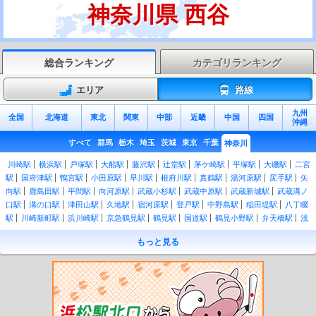
神奈川県 西谷
総合ランキング
カテゴリランキング
エリア
路線
九州
全国
北海道
東北
関東
中部
近畿
中国
四国
沖縄
すべて
群馬
栃木
埼玉
茨城
東京
千葉
神奈川
川崎駅
横浜駅
戸塚駅
大船駅
藤沢駅
辻堂駅
茅ケ崎駅
平塚駅
大磯駅
二宮
駅
国府津駅
鴨宮駅
小田原駅
早川駅
根府川駅
真鶴駅
湯河原駅
尻手駅
矢
向駅
鹿島田駅
平間駅
向河原駅
武蔵小杉駅
武蔵中原駅
武蔵新城駅
武蔵溝ノ
口駅
溝の口駅
津田山駅
久地駅
宿河原駅
登戸駅
中野島駅
稲田堤駅
八丁畷
駅
川崎新町駅
浜川崎駅
京急鶴見駅
鶴見駅
国道駅
鶴見小野駅
弁天橋駅
浅
野駅
新芝浦駅
海芝浦駅
安善駅
大川駅
武蔵白石駅
昭和駅
扇町駅
仲木戸
もっと見る
駅
東神奈川駅
大口駅
菊名駅
新横浜駅
小机駅
鴨居駅
中山駅
十日市場駅
長津田駅
古淵駅
淵野辺駅
矢部駅
相模原駅
橋本駅
桜木町駅
関内駅
石川町
駅
山手駅
根岸駅
磯子駅
新杉田駅
洋光台駅
港南台駅
本郷台駅
新川崎駅
保土ケ谷駅
東戸塚駅
北鎌倉駅
鎌倉駅
逗子駅
東逗子駅
田浦駅
横須賀駅
衣
笠駅
久里浜駅
京急久里浜駅
北茅ケ崎駅
香川駅
寒川駅
宮山駅
倉見駅
門沢
橋駅
社家駅
厚木駅
海老名駅
入谷駅
相武台下駅
下溝駅
原当麻駅
番田駅