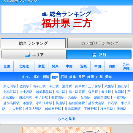
人気雀荘ランキング
総合ランキング
福井県 三方
総合ランキング
カテゴリランキング
エリア
路線
九州
全国
北海道
東北
関東
中部
近畿
中国
四国
沖縄
すべて
富山
新潟
石川
岐阜
長野
静岡
山梨
愛知
福井
新疋田駅
敦賀駅
南今庄駅
今庄駅
湯尾駅
南条駅
王子保駅
武生駅
鯖江駅
北鯖江駅
大土呂駅
越前花堂駅
福井駅
福井駅前駅
森田駅
春江駅
丸岡駅
芦
原温泉駅
細呂木駅
牛ノ谷駅
敦賀港駅
六条駅
足羽駅
越前東郷駅
一乗谷駅
越前高田駅
市波駅
小和清水駅
美山駅
越前薬師駅
越前大宮駅
計石駅
牛ケ原
駅
北大野駅
越前大野駅
越前田野駅
越前富田駅
下唯野駅
柿ケ島駅
勝原駅
越前下山駅
九頭竜湖駅
青郷駅
三松駅
若狭高浜駅
若狭和田駅
若狭本郷駅
加
もっと見る
斗駅
勢浜駅
小浜駅
東小浜駅
新平野駅
上中駅
若狭有田駅
大鳥羽駅
十村
駅
藤井駅
三方駅
気山駅
美浜駅
東美浜駅
粟野駅
西敦賀駅
新福井駅
福井
口駅
越前開発駅
越前新保駅
追分口駅
東藤島駅
越前島橋駅
観音町駅
松岡