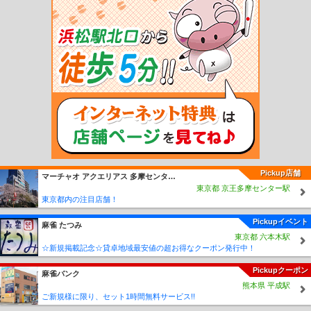
駅
志比堺駅
永平寺口駅
下志比駅
光明寺駅
轟駅
越前野中駅
山王駅
越前竹
原駅
小舟渡駅
保田駅
発坂駅
比島駅
勝山駅
西別院駅
田原町駅
福大前西福
井駅
新田塚駅
中角駅
鷲塚針原駅
太郎丸駅
西春江駅
西長田駅
下兵庫駅
大
関駅
本荘駅
番田駅
あわら湯のまち駅
水居駅
三国神社駅
三国駅
三国港駅
日華化学前駅
八ツ島駅
越前武生駅
北府駅
家久駅
サンドーム西駅
西鯖江駅
西山公園駅
水落駅
神明駅
鳥羽中駅
三十八社駅
浅水駅
ハーモニーホール駅
江端駅
ベル前駅
花堂駅
赤十字前駅
木田四ツ辻駅
公園口駅
市役所前駅
仁愛
女子高校駅
スポーツ公園駅
泰澄の里駅
清明駅
Pickup店舗
マーチャオ アクエリアス 多摩センター店
東京都 京王多摩センター駅
東京都内の注目店舗！
Pickupイベント
麻雀 たつみ
東京都 六本木駅
☆新規掲載記念☆貸卓地域最安値の超お得なクーポン発行中！
Pickupクーポン
麻雀バンク
熊本県 平成駅
ご新規様に限り、セット1時間無料サービス!!