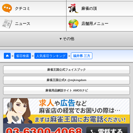
クチコミ
麻雀の頂
ニュース
店舗用メニュー
▼その他
>
雀荘検索
>
人気雀荘ランキング
>
福井県 三方
麻雀王国公式フェイスブック
麻雀王国公式X @mjkingdom
麻雀用品解説サイト AMOSナビ