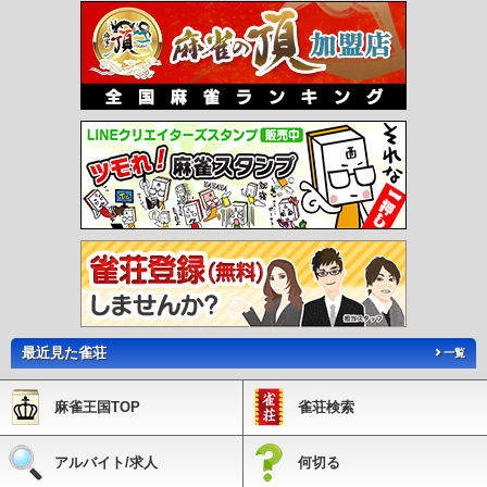
最近見た雀荘
一覧
麻雀王国TOP
雀荘検索
アルバイト/求人
何切る