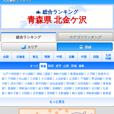
人気雀荘ランキング
総合ランキング
青森県 北金ケ沢
総合ランキング
カテゴリランキング
エリア
路線
九州
全国
北海道
東北
関東
中部
近畿
中国
四国
沖縄
すべて
秋田
岩手
山形
宮城
福島
青森
七戸十和田駅
中小国駅
津軽二股駅
津軽今別駅
竜飛海底駅
八戸駅
陸奥市川
駅
下田駅
向山駅
三沢駅
小川原駅
上北町駅
乙供駅
千曳駅
野辺地駅
狩場
沢駅
清水川駅
小湊駅
西平内駅
浅虫温泉駅
野内駅
矢田前駅
小柳駅
東青森
駅
青森駅
津軽湯の沢駅
碇ケ関駅
長峰駅
大鰐駅
大鰐温泉駅
石川駅
弘前
駅
撫牛子駅
川部駅
北常盤駅
浪岡駅
大釈迦駅
鶴ケ坂駅
津軽新城駅
新青森
駅
北野辺地駅
有戸駅
吹越駅
陸奥横浜駅
有畑駅
近川駅
金谷沢駅
赤川駅
もっと見る
下北駅
大湊駅
大間越駅
白神岳登山口駅
松神駅
十二湖駅
陸奥岩崎駅
陸奥沢
辺駅
ウェスパ椿山駅
艫作駅
横磯駅
深浦駅
広戸駅
追良瀬駅
驫木駅
風合瀬
駅
大戸瀬駅
千畳敷駅
北金ケ沢駅
陸奥柳田駅
陸奥赤石駅
鰺ケ沢駅
鳴沢駅