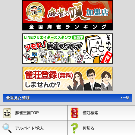
最近見た雀荘
一覧
麻雀王国TOP
雀荘検索
アルバイト/求人
何切る