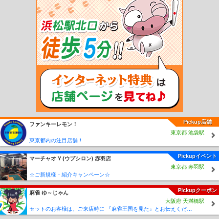
越水駅
陸奥森田駅
中田駅
木造駅
五所川原駅
津軽五所川原駅
陸奥鶴田駅
鶴
泊駅
板柳駅
林崎駅
藤崎駅
油川駅
津軽宮田駅
奥内駅
左堰駅
後潟駅
中沢
駅
蓬田駅
郷沢駅
瀬辺地駅
蟹田駅
大平駅
大川平駅
今別駅
津軽浜名駅
三
厩駅
長苗代駅
本八戸駅
小中野駅
陸奥湊駅
白銀駅
鮫駅
プレイピア白浜駅
陸奥白浜駅
種差海岸駅
大久喜駅
金浜駅
大蛇駅
階上駅
十川駅
五農校前駅
津軽飯詰駅
毘沙門駅
嘉瀬駅
金木駅
芦野公園駅
川倉駅
大沢内駅
深郷田駅
津軽中里駅
弘前東高前駅
運動公園前駅
新里駅
館田駅
平賀駅
柏農高校前駅
津軽尾上駅
尾上高校前駅
田舎館駅
境松駅
黒石駅
宿川原駅
鯖石駅
石川プー
ル前駅
石川駅
義塾高校前駅
津軽大沢駅
松木平駅
小栗山駅
千年駅
聖愛中高
前駅
弘前学院大前駅
弘高下駅
中央弘前駅
大曲駅
柳沢駅
七百駅
古里駅
三
農校前駅
高清水駅
北里大学前駅
工業高校前駅
ひがし野団地駅
十和田市駅
目
時駅
三戸駅
諏訪ノ平駅
剣吉駅
苫米地駅
北高岩駅
筒井駅
Pickup店舗
ファンキーレモン！
東京都 池袋駅
東京都内の注目店舗！
Pickupイベント
マーチャオ Υ (ウプシロン) 赤羽店
東京都 赤羽駅
☆ご新規様・紹介キャンペーン☆
Pickupクーポン
麻雀 ゆ～じゃん
大阪府 天満橋駅
セットのお客様は、ご来店時に 『麻雀王国を見た』とお伝えください(_ _) セット料金が5時間3000円に✨