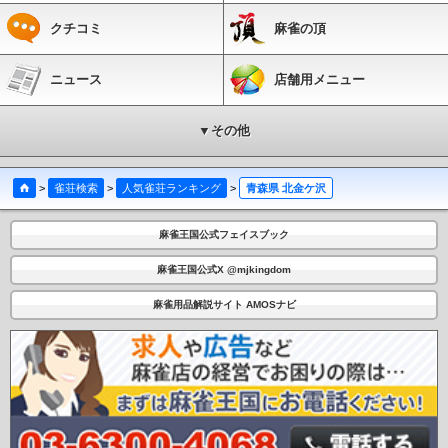
クチコミ
麻雀の頂
ニュース
店舗用メニュー
▼その他
>
雀荘検索
>
人気雀荘ランキング
>
青森県 北金ケ沢
麻雀王国公式フェイスブック
麻雀王国公式X @mjkingdom
麻雀用品解説サイト AMOSナビ