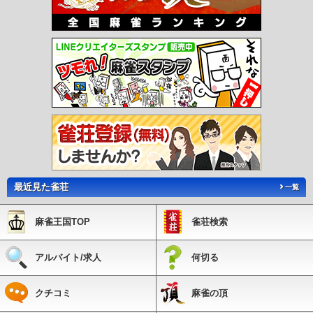
最近見た雀荘
一覧
麻雀王国TOP
雀荘検索
アルバイト/求人
何切る
クチコミ
麻雀の頂