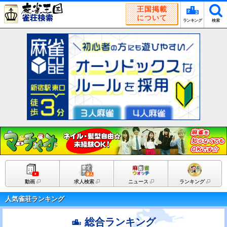
王国掲載
について
ランキング
検索
動画
求人検索
ニュース
ランキング
人気雀荘ランキング
総合ランキング