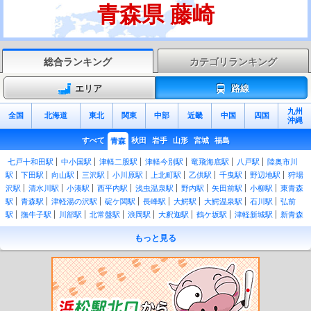
青森県 藤崎
総合ランキング
カテゴリランキング
エリア
路線
九州
全国
北海道
東北
関東
中部
近畿
中国
四国
沖縄
すべて
秋田
岩手
山形
宮城
福島
青森
七戸十和田駅
中小国駅
津軽二股駅
津軽今別駅
竜飛海底駅
八戸駅
陸奥市川
駅
下田駅
向山駅
三沢駅
小川原駅
上北町駅
乙供駅
千曳駅
野辺地駅
狩場
沢駅
清水川駅
小湊駅
西平内駅
浅虫温泉駅
野内駅
矢田前駅
小柳駅
東青森
駅
青森駅
津軽湯の沢駅
碇ケ関駅
長峰駅
大鰐駅
大鰐温泉駅
石川駅
弘前
駅
撫牛子駅
川部駅
北常盤駅
浪岡駅
大釈迦駅
鶴ケ坂駅
津軽新城駅
新青森
駅
北野辺地駅
有戸駅
吹越駅
陸奥横浜駅
有畑駅
近川駅
金谷沢駅
赤川駅
もっと見る
下北駅
大湊駅
大間越駅
白神岳登山口駅
松神駅
十二湖駅
陸奥岩崎駅
陸奥沢
辺駅
ウェスパ椿山駅
艫作駅
横磯駅
深浦駅
広戸駅
追良瀬駅
驫木駅
風合瀬
駅
大戸瀬駅
千畳敷駅
北金ケ沢駅
陸奥柳田駅
陸奥赤石駅
鰺ケ沢駅
鳴沢駅
越水駅
陸奥森田駅
中田駅
木造駅
五所川原駅
津軽五所川原駅
陸奥鶴田駅
鶴
泊駅
板柳駅
林崎駅
藤崎駅
油川駅
津軽宮田駅
奥内駅
左堰駅
後潟駅
中沢
駅
蓬田駅
郷沢駅
瀬辺地駅
蟹田駅
大平駅
大川平駅
今別駅
津軽浜名駅
三