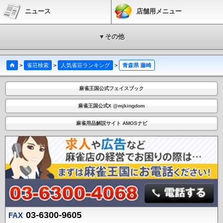
ニュース
店舗用メニュー
▼その他
>
雀荘検索
>
人気雀荘ランキング
>
青森県 藤崎
麻雀王国公式フェイスブック
麻雀王国公式X @mjkingdom
麻雀用品解説サイト AMOSナビ
03-6300-9605
FAX