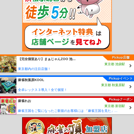
厩駅
長苗代駅
本八戸駅
小中野駅
陸奥湊駅
白銀駅
鮫駅
プレイピア白浜駅
陸奥白浜駅
種差海岸駅
大久喜駅
金浜駅
大蛇駅
階上駅
十川駅
五農校前駅
津軽飯詰駅
毘沙門駅
嘉瀬駅
金木駅
芦野公園駅
川倉駅
大沢内駅
深郷田駅
津軽中里駅
弘前東高前駅
運動公園前駅
新里駅
館田駅
平賀駅
柏農高校前駅
津軽尾上駅
尾上高校前駅
田舎館駅
境松駅
黒石駅
宿川原駅
鯖石駅
石川プー
ル前駅
石川駅
義塾高校前駅
津軽大沢駅
松木平駅
小栗山駅
千年駅
聖愛中高
前駅
弘前学院大前駅
弘高下駅
中央弘前駅
大曲駅
柳沢駅
七百駅
古里駅
三
農校前駅
高清水駅
北里大学前駅
工業高校前駅
ひがし野団地駅
十和田市駅
目
時駅
三戸駅
諏訪ノ平駅
剣吉駅
苫米地駅
北高岩駅
筒井駅
Pickup店舗
【完全個室あり】まぁじゃんZOO 池袋西口総本店
東京都 池袋駅
東京都内の注目店舗！
Pickupイベント
麻雀秋葉原KOOL
東京都 秋葉原駅
全卓レックス３導入！全て個室！
Pickupクーポン
麻雀れお
東京都 新宿駅
麻雀王国をご覧になったご新規のお客様には 「麻雀王国を見た」で ☆フリーのお客様はアンケートにお答え頂けると 終日フリー料金を無料に致します！！激熱！！Σ(´∀`;)