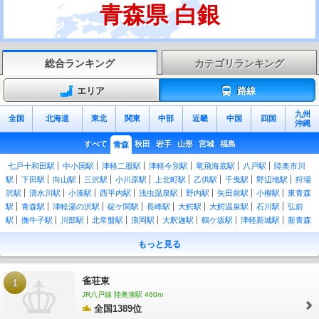
青森県 白銀
総合ランキング
カテゴリランキング
エリア
路線
九州
全国
北海道
東北
関東
中部
近畿
中国
四国
沖縄
すべて
秋田
岩手
山形
宮城
福島
青森
七戸十和田駅
中小国駅
津軽二股駅
津軽今別駅
竜飛海底駅
八戸駅
陸奥市川
駅
下田駅
向山駅
三沢駅
小川原駅
上北町駅
乙供駅
千曳駅
野辺地駅
狩場
沢駅
清水川駅
小湊駅
西平内駅
浅虫温泉駅
野内駅
矢田前駅
小柳駅
東青森
駅
青森駅
津軽湯の沢駅
碇ケ関駅
長峰駅
大鰐駅
大鰐温泉駅
石川駅
弘前
駅
撫牛子駅
川部駅
北常盤駅
浪岡駅
大釈迦駅
鶴ケ坂駅
津軽新城駅
新青森
駅
北野辺地駅
有戸駅
吹越駅
陸奥横浜駅
有畑駅
近川駅
金谷沢駅
赤川駅
もっと見る
下北駅
大湊駅
大間越駅
白神岳登山口駅
松神駅
十二湖駅
陸奥岩崎駅
陸奥沢
辺駅
ウェスパ椿山駅
艫作駅
横磯駅
深浦駅
広戸駅
追良瀬駅
驫木駅
風合瀬
駅
大戸瀬駅
千畳敷駅
北金ケ沢駅
陸奥柳田駅
陸奥赤石駅
鰺ケ沢駅
鳴沢駅
雀荘東
1
越水駅
陸奥森田駅
中田駅
木造駅
五所川原駅
津軽五所川原駅
陸奥鶴田駅
鶴
JR八戸線 陸奥湊駅 460m
泊駅
板柳駅
林崎駅
藤崎駅
油川駅
津軽宮田駅
奥内駅
左堰駅
後潟駅
中沢
全国1389位
駅
蓬田駅
郷沢駅
瀬辺地駅
蟹田駅
大平駅
大川平駅
今別駅
津軽浜名駅
三