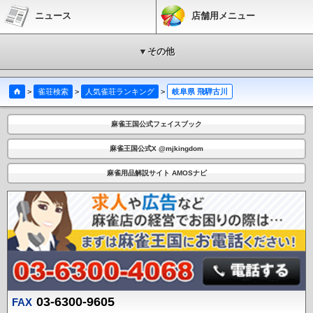
ニュース
店舗用メニュー
▼その他
>
雀荘検索
>
人気雀荘ランキング
>
岐阜県 飛騨古川
麻雀王国公式フェイスブック
麻雀王国公式X @mjkingdom
麻雀用品解説サイト AMOSナビ
03-6300-9605
FAX