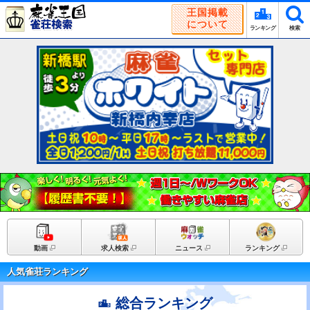
王国掲載
について
ランキング
検索
動画
求人検索
ニュース
ランキング
人気雀荘ランキング
総合ランキング