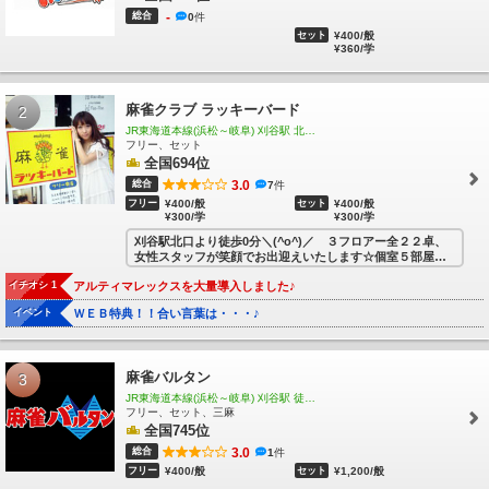
駅
藤川駅
美合駅
男川駅
東岡崎駅
中岡崎駅
岡崎公園前駅
矢作橋駅
宇頭
総合
-
0
件
駅
新安城駅
牛田駅
知立駅
一ツ木駅
富士松駅
豊明駅
前後駅
中京競馬場前
セット
¥400/般
¥360/学
駅
有松駅
左京山駅
鳴海駅
本星崎駅
本笠寺駅
桜駅
呼続駅
堀田駅
神宮前
駅
山王駅
栄生駅
東枇杷島駅
西枇杷島駅
二ツ杁駅
新川橋駅
須ヶ口駅
丸ノ
内駅
新清洲駅
大里駅
奥田駅
国府宮駅
島氏永駅
妙興寺駅
今伊勢駅
石刀
麻雀クラブ ラッキーバード
2
駅
新木曽川駅
黒田駅
木曽川堤駅
八幡駅
諏訪町駅
稲荷口駅
北安城駅
南安
JR東海道本線(浜松～岐阜) 刈谷駅 北口徒歩0分
城駅
碧海古井駅
堀内公園駅
桜井駅
米津駅
桜町前駅
西尾口駅
西尾駅
福地
フリー、セット
駅
鎌谷駅
上横須賀駅
三河荻原駅
吉良吉田駅
南桜井駅
三河鳥羽駅
西幡豆
全国694位
駅
東幡豆駅
こどもの国駅
西浦駅
形原駅
三河鹿島駅
碧南駅
碧南中央駅
新
総合
3.0
7
件
川町駅
北新川駅
高浜港駅
三河高浜駅
吉浜駅
小垣江駅
刈谷市駅
重原駅
三
フリー
¥400/般
セット
¥400/般
¥300/学
¥300/学
河知立駅
三河八橋駅
若林駅
竹村駅
土橋駅
上挙母駅
豊田市駅
梅坪駅
越戸
刈谷駅北口より徒歩0分＼(^o^)／ ３フロアー全２２卓、
駅
平戸橋駅
猿投駅
上豊田駅
浄水駅
三好ヶ丘駅
黒笹駅
米野木駅
日進駅
女性スタッフが笑顔でお出迎えいたします☆個室５部屋☆
赤池駅
常滑駅
りんくう常滑駅
中部国際空港駅
豊田本町駅
道徳駅
大江駅
大
グループルーム３部屋☆女性専用パウダールーム完備
同町駅
柴田駅
名和駅
聚楽園駅
新日鉄前駅
太田川駅
尾張横須賀駅
寺本駅
イチオシ 1
アルティマレックスを大量導入しました♪
最新式自動配牌卓＋個室＋割安料金で、楽しいひと時をお
楽しみください。
朝倉駅
古見駅
長浦駅
日長駅
新舞子駅
大野町駅
西ノ口駅
蒲池駅
榎戸駅
イベント
ＷＥＢ特典！！合い言葉は・・・♪
皆様のお越しを心よりお待ち申し上げておりますm(__)m
多屋駅
高横須賀駅
南加木屋駅
八幡新田駅
巽ヶ丘駅
白沢駅
坂部駅
阿久比
駅
椋岡駅
植大駅
半田口駅
住吉町駅
知多半田駅
成岩駅
青山駅
上ゲ駅
知
多武豊駅
富貴駅
布土駅
河和口駅
河和駅
上野間駅
美浜緑苑駅
知多奥田駅
麻雀バルタン
3
野間駅
内海駅
東名古屋港駅
栄駅
栄町駅
東大手駅
清水駅
尼ヶ坂駅
森下
JR東海道本線(浜松～岐阜) 刈谷駅 徒歩2分
駅
矢田駅
守山駅
守山自衛隊前駅
瓢箪山駅
小幡駅
喜多山駅
大森・金城学院
フリー、セット、三麻
前駅
印場駅
旭前駅
尾張旭駅
全国745位
三郷駅
水野駅
新瀬戸駅
瀬戸市駅
瀬戸市役所
前駅
尾張瀬戸駅
甚目寺駅
七宝駅
木田駅
青塚駅
勝幡駅
藤浪駅
津島駅
弥
総合
3.0
1
件
富口駅
五ノ三駅
佐屋駅
日比野駅
町方駅
六輪駅
渕高駅
丸渕駅
上丸渕駅
フリー
¥400/般
セット
¥1,200/般