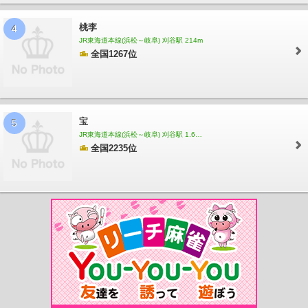
森上駅
山崎駅
玉野駅
萩原駅
二子駅
苅安賀駅
観音寺駅
西一宮駅
開明駅
奥町駅
玉ノ井駅
下小田井駅
中小田井駅
上小田井駅
西春駅
徳重・名古屋芸大
桃李
駅
4
大山寺駅
岩倉駅
石仏駅
布袋駅
江南駅
柏森駅
扶桑駅
木津用水駅
犬山
口駅
犬山駅
犬山遊園駅
JR東海道本線(浜松～岐阜) 刈谷駅 214m
富岡前駅
善師野駅
上飯田駅
味鋺駅
味美駅
春日井
全国1267位
駅
牛山駅
間内駅
小牧口駅
小牧駅
小牧原駅
味岡駅
田県神社前駅
楽田駅
羽黒駅
成田山駅
動物園駅
ささしまライブ駅
米野駅
黄金駅
烏森駅
伏屋駅
戸田駅
近鉄蟹江駅
富吉駅
佐古木駅
小本駅
荒子駅
南荒子駅
中島駅
名古屋
競馬場前駅
荒子川公園駅
稲永駅
野跡駅
金城ふ頭駅
尾張星の宮駅
小田井駅
比良駅
味美駅
六名駅
北岡崎駅
大門駅
北野桝塚駅
三河上郷駅
永覚駅
末野
原駅
三河豊田駅
新上挙母駅
新豊田駅
愛環梅坪駅
四郷駅
貝津駅
保見駅
篠
宝
5
原駅
八草駅
山口駅
瀬戸口駅
中水野駅
藤が丘駅
はなみずき通駅
杁ヶ池公園
JR東海道本線(浜松～岐阜) 刈谷駅 1.65km
駅
長久手古戦場駅
芸大通駅
公園西駅
愛・地球博記念公園駅
陶磁資料館南駅
全国2235位
高畑駅
岩塚駅
中村公園駅
中村日赤駅
本陣駅
亀島駅
伏見駅
新栄町駅
今池
駅
池下駅
覚王山駅
本山駅
東山公園駅
星ヶ丘駅
一社駅
上社駅
本郷駅
ナ
ゴヤドーム前矢田駅
平安通駅
志賀本通駅
黒川駅
名城公園駅
市役所駅
久屋大
通駅
矢場町駅
上前津駅
東別院駅
西高蔵駅
神宮西駅
伝馬町駅
堀田駅
妙音
通駅
新瑞橋駅
瑞穂運動場東駅
総合リハビリセンター駅
八事駅
八事日赤駅
名
古屋大学駅
自由ヶ丘駅
茶屋ヶ坂駅
砂田橋駅
日比野駅
六番町駅
東海通駅
港
区役所駅
築地口駅
名古屋港駅
庄内緑地公園駅
庄内通駅
浄心駅
浅間町駅
丸
の内駅
大須観音駅
荒畑駅
御器所駅
川名駅
いりなか駅
塩釜口駅
植田駅
原
駅
平針駅
中村区役所駅
国際センター駅
高岳駅
車道駅
吹上駅
桜山駅
瑞穂
区役所駅
瑞穂運動場西駅
桜本町駅
鶴里駅
野並駅
鳴子北駅
相生山駅
神沢
駅
徳重駅
東田中駅
上末駅
桃花台西駅
桃花台センター駅
桃花台東駅
柳生橋
駅
小池駅
愛知大学前駅
南栄駅
高師駅
芦原駅
植田駅
向ヶ丘駅
大清水駅