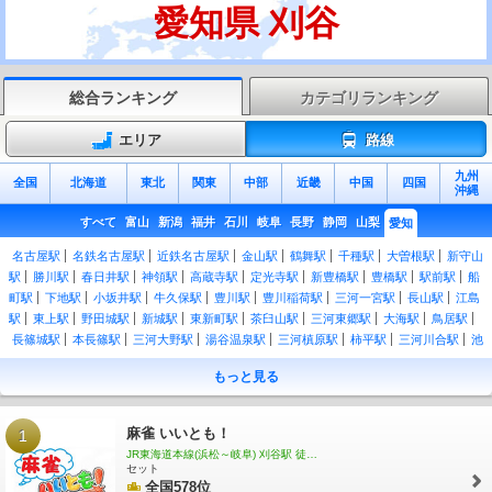
愛知県 刈谷
総合ランキング
カテゴリランキング
エリア
路線
九州
全国
北海道
東北
関東
中部
近畿
中国
四国
沖縄
すべて
富山
新潟
福井
石川
岐阜
長野
静岡
山梨
愛知
名古屋駅
名鉄名古屋駅
近鉄名古屋駅
金山駅
鶴舞駅
千種駅
大曽根駅
新守山
駅
勝川駅
春日井駅
神領駅
高蔵寺駅
定光寺駅
新豊橋駅
豊橋駅
駅前駅
船
町駅
下地駅
小坂井駅
牛久保駅
豊川駅
豊川稲荷駅
三河一宮駅
長山駅
江島
駅
東上駅
野田城駅
新城駅
東新町駅
茶臼山駅
三河東郷駅
大海駅
鳥居駅
長篠城駅
本長篠駅
三河大野駅
湯谷温泉駅
三河槙原駅
柿平駅
三河川合駅
池
場駅
東栄駅
二川駅
西小坂井駅
愛知御津駅
三河大塚駅
三河三谷駅
蒲郡駅
もっと見る
三河塩津駅
蒲郡競艇場前駅
三ケ根駅
幸田駅
岡崎駅
西岡崎駅
安城駅
三河安
城駅
東刈谷駅
刈谷駅
逢妻駅
大府駅
共和駅
大高駅
笠寺駅
熱田駅
尾頭橋
駅
枇杷島駅
清洲駅
稲沢駅
名鉄一宮駅
尾張一宮駅
木曽川駅
野田新町駅
南
麻雀 いいとも！
1
大高駅
相見駅
尾張森岡駅
緒川駅
石浜駅
東浦駅
亀崎駅
乙川駅
半田駅
東
JR東海道本線(浜松～岐阜) 刈谷駅 徒歩10分
成岩駅
武豊駅
八田駅
近鉄八田駅
春田駅
蟹江駅
永和駅
弥富駅
近鉄弥富
セット
駅
伊奈駅
小田渕駅
国府駅
全国578位
御油駅
名電赤坂駅
名電長沢駅
本宿駅
名電山中