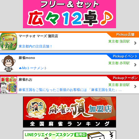
老津駅
杉山駅
やぐま台駅
豊島駅
神戸駅
三河田原駅
駅前大通駅
新川駅
札
木駅
市役所前駅
豊橋公園前駅
東八町駅
前畑駅
東田坂上駅
東田駅
競輪場前
駅
井原駅
赤岩口駅
運動公園前駅
金屋駅
川宮駅
川村駅
白沢渓谷駅
小幡緑
地駅
Pickup店舗
マーチャオ マーズ 蒲田店
東京都 蒲田駅
東京都内の注目店舗！
Pickupイベント
麻雀mono
東京都 赤羽駅
🔥Moトーナメント
Pickupクーポン
麻雀れお
東京都 新宿駅
麻雀王国をご覧になったご新規のお客様には 「麻雀王国を見た」で ☆フリーのお客様はアンケートにお答え頂けると 終日フリー料金を無料に致します！！激熱！！Σ(´∀`;)