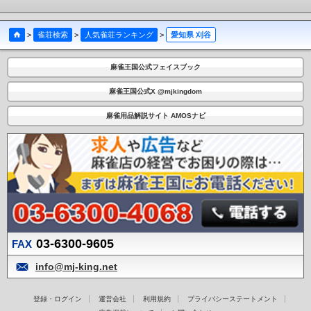
>
雀荘検索
>
人気雀荘ランキング
>
愛知県 刈谷
麻雀王国公式フェイスブック
麻雀王国公式X @mjkingdom
麻雀用品解説サイト AMOSナビ
03-6300-9605
FAX
info@mj-king.net
登録・ログイン
運営会社
利用規約
プライバシーステートメント