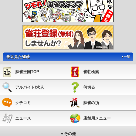
最近見た雀荘
一覧
麻雀王国TOP
雀荘検索
アルバイト/求人
何切る
クチコミ
麻雀の頂
ニュース
店舗用メニュー
▼その他