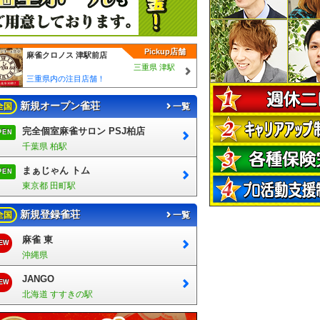
Pickup店舗
麻雀クロノス 津駅前店
三重県 津駅
三重県内の注目店舗！
新規オープン雀荘
全国
一覧
完全個室麻雀サロン PSJ柏店
PEN
千葉県 柏駅
まぁじゃん トム
PEN
東京都 田町駅
新規登録雀荘
全国
一覧
麻雀 東
EW
沖縄県
JANGO
EW
北海道 すすきの駅