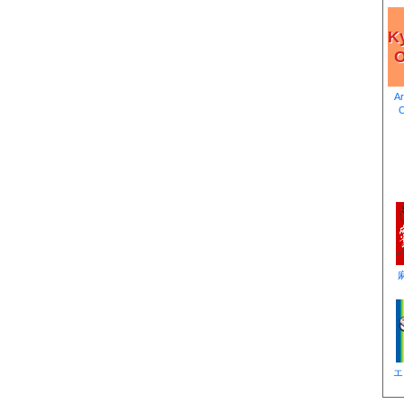
K
O
A
エ