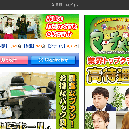
登録・ログイン
材済】
1,321
店
【加盟】
923
店
【クチコミ】
4,312
件
駅
現在地
で探す
で探す