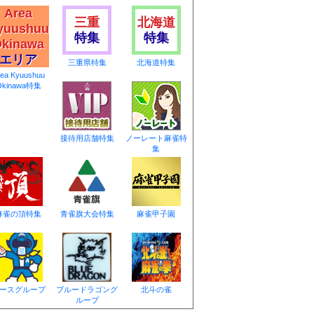
Area
三重
北海道
yuushuu
特集
特集
kinawa
エリア
三重県特集
北海道特集
rea Kyuushuu
Okinawa特集
接待用店舗特集
ノーレート麻雀特
集
麻雀の頂特集
青雀旗大会特集
麻雀甲子園
ースグループ
ブルードラゴング
北斗の雀
ループ