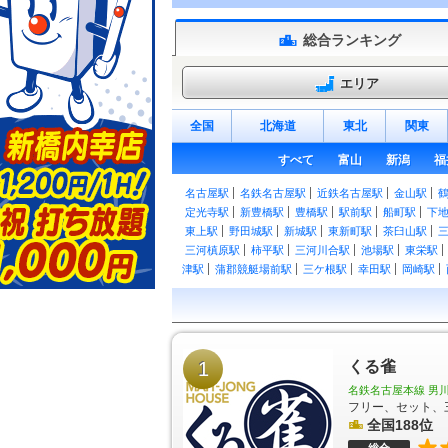
総合ランキング
エリア
全国
北海道
東北
関東
すべて
富山
新潟
福
名古屋駅
名鉄名古屋駅
近鉄名古屋駅
金山駅
定光寺駅
新豊橋駅
豊橋駅
駅前駅
船町駅
下
東上駅
野田城駅
新城駅
東新町駅
茶臼山駅
三河槙原駅
柿平駅
三河川合駅
池場駅
東栄駅
津駅
蒲郡競艇場前駅
三ケ根駅
幸田駅
岡崎駅
大高駅
笠寺駅
熱田駅
尾頭橋駅
枇杷島駅
清
見駅
尾張森岡駅
緒川駅
石浜駅
東浦駅
亀崎駅
永和駅
弥富駅
近鉄弥富駅
伊奈駅
小田渕駅
駅
男川駅
東岡崎駅
中岡崎駅
岡崎公園前駅
矢
前後駅
1
中京競馬場前駅
有松駅
くる雀
左京山駅
鳴海
東枇杷島駅
西枇杷島駅
二ツ杁駅
新川橋駅
須
名鉄名古屋本線 男川
今伊勢駅
石刀駅
新木曽川駅
黒田駅
木曽川堤
フリー、セット、
駅
桜井駅
米津駅
桜町前駅
西尾口駅
西尾駅
全国188位
駅
西幡豆駅
東幡豆駅
こどもの国駅
西浦駅
形