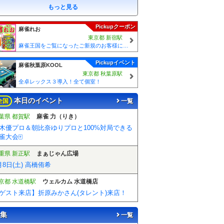
もっと見る
Pickupクーポン
麻雀れお
東京都 新宿駅
麻雀王国をご覧になったご新規のお客様には 「麻雀王国を見た」で ☆フリーのお客様はアンケートにお答え頂けると 終日フリー料金を無料に致します！！激熱！！Σ(´∀`;)
Pickupイベント
麻雀秋葉原KOOL
東京都 秋葉原駅
全卓レックス３導入！全て個室！
本日のイベント
全国
一覧
葉県 都賀駅
麻雀 力（りき）
木優プロ＆朝比奈ゆりプロと100%対局できる
雀大会🀄️
重県 新正駅
まぁじゃん広場
月8日(土) 高橋侑希
京都 水道橋駅
ウェルカム 水道橋店
ゲスト来店】折原みかさん(タレント)来店！
集
一覧