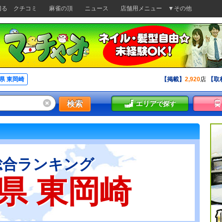
切る
クチコミ
麻雀の頂
ニュース
店舗用メニュー
▼その他
県 東岡崎
【掲載】
2,920
店
【取
検索
エリア
で探す
総合ランキング
県 東岡崎