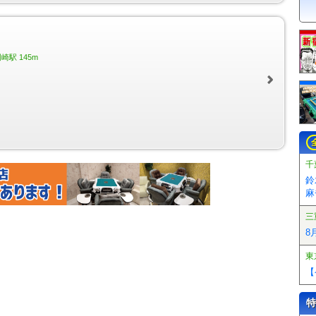
駅 145m
千
鈴
麻
三
8
東
【
特