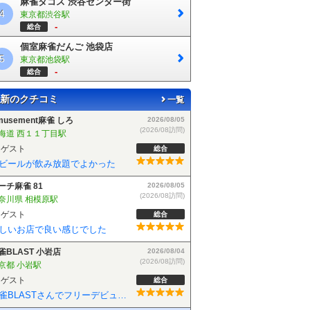
麻雀タコス 渋谷センター街
4
東京都渋谷駅
-
総合
個室麻雀だんご 池袋店
5
東京都池袋駅
-
総合
新のクチコミ
一覧
musement麻雀 しろ
2026/08/05
(2026/08訪問)
海道 西１１丁目駅
ゲスト
総合
ビールが飲み放題でよかった
ーチ麻雀 81
2026/08/05
(2026/08訪問)
奈川県 相模原駅
ゲスト
総合
しいお店で良い感じでした
雀BLAST 小岩店
2026/08/04
(2026/08訪問)
京都 小岩駅
ゲスト
総合
麻雀BLASTさんでフリーデビューしました！お客さんも優しい方で楽しく遊べました！