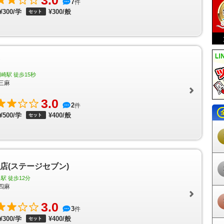
3.0
7
件
河知立駅
三河八橋駅
若林駅
竹村駅
土橋駅
上挙母駅
豊田市駅
梅坪
¥300/学
¥300/般
セット
三好ヶ丘駅
黒笹駅
米野木駅
日進駅
赤池駅
常滑駅
りんくう常滑駅
同町駅
柴田駅
名和駅
聚楽園駅
新日鉄前駅
太田川駅
尾張横須賀駅
寺
大野町駅
西ノ口駅
蒲池駅
榎戸駅
多屋駅
高横須賀駅
南加木屋駅
八
岡駅
植大駅
半田口駅
住吉町駅
知多半田駅
成岩駅
青山駅
上ゲ駅
上野間駅
美浜緑苑駅
知多奥田駅
野間駅
内海駅
東名古屋港駅
栄駅
栄
守山駅
守山自衛隊前駅
瓢箪山駅
小幡駅
喜多山駅
大森・金城学院前
瀬戸駅
瀬戸市駅
瀬戸市役所前駅
尾張瀬戸駅
甚目寺駅
七宝駅
木田駅
崎駅 徒歩15秒
三駅
佐屋駅
日比野駅
町方駅
六輪駅
渕高駅
丸渕駅
上丸渕駅
森上駅
三麻
寺駅
西一宮駅
開明駅
奥町駅
玉ノ井駅
下小田井駅
中小田井駅
上小田
3.0
駅
石仏駅
布袋駅
江南駅
柏森駅
扶桑駅
木津用水駅
犬山口駅
犬山
2
件
鋺駅
味美駅
春日井駅
牛山駅
間内駅
小牧口駅
小牧駅
小牧原駅
味
¥500/学
¥400/般
セット
物園駅
ささしまライブ駅
米野駅
黄金駅
烏森駅
伏屋駅
戸田駅
近鉄
駅
中島駅
名古屋競馬場前駅
荒子川公園駅
稲永駅
野跡駅
金城ふ頭駅
北岡崎駅
大門駅
北野桝塚駅
三河上郷駅
永覚駅
末野原駅
三河豊田駅
駅
保見駅
篠原駅
八草駅
山口駅
瀬戸口駅
中水野駅
藤が丘駅
はなみ
公園西駅
愛・地球博記念公園駅
陶磁資料館南駅
高畑駅
岩塚駅
中村
岡崎店(ステージセブン)
町駅
今池駅
池下駅
覚王山駅
本山駅
東山公園駅
星ヶ丘駅
一社駅
志賀本通駅
黒川駅
名城公園駅
市役所駅
久屋大通駅
矢場町駅
上前津
駅 徒歩12分
四麻
駅
妙音通駅
新瑞橋駅
瑞穂運動場東駅
総合リハビリセンター駅
八事駅
駅
砂田橋駅
日比野駅
六番町駅
東海通駅
港区役所駅
築地口駅
名古屋
3.0
丸の内駅
大須観音駅
荒畑駅
御器所駅
川名駅
いりなか駅
塩釜口駅
3
件
ー駅
高岳駅
車道駅
吹上駅
桜山駅
瑞穂区役所駅
瑞穂運動場西駅
桜本
¥300/学
¥400/般
セット