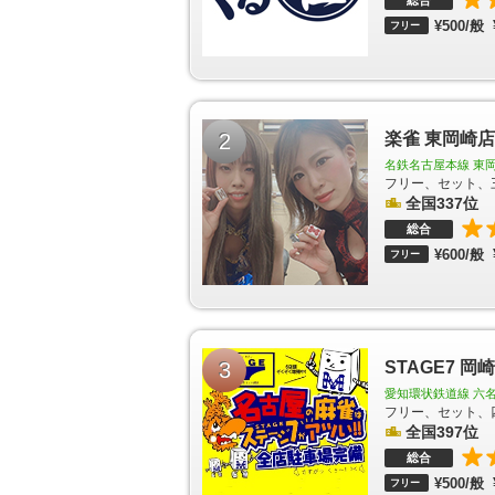
総合
河高浜駅
吉浜駅
小垣江駅
刈谷市駅
重原駅
三
¥500/般
フリー
駅
越戸駅
平戸橋駅
猿投駅
上豊田駅
浄水駅
中部国際空港駅
豊田本町駅
道徳駅
大江駅
大
本駅
朝倉駅
古見駅
長浦駅
日長駅
新舞子駅
幡新田駅
巽ヶ丘駅
白沢駅
坂部駅
阿久比駅
椋
知多武豊駅
富貴駅
布土駅
河和口駅
河和駅
2
楽雀 東岡崎店
町駅
東大手駅
清水駅
尼ヶ坂駅
森下駅
矢田駅
駅
印場駅
旭前駅
尾張旭駅
三郷駅
水野駅
新
名鉄名古屋本線 東岡
青塚駅
勝幡駅
藤浪駅
津島駅
弥富口駅
五ノ
フリー、セット、
山崎駅
玉野駅
萩原駅
二子駅
苅安賀駅
全国337位
観音
井駅
西春駅
徳重・名古屋芸大駅
大山寺駅
岩倉
総合
駅
犬山遊園駅
富岡前駅
善師野駅
上飯田駅
味
¥600/般
フリー
岡駅
田県神社前駅
楽田駅
羽黒駅
成田山駅
動
蟹江駅
富吉駅
佐古木駅
小本駅
荒子駅
南荒子
尾張星の宮駅
小田井駅
比良駅
味美駅
六名駅
新上挙母駅
新豊田駅
愛環梅坪駅
四郷駅
貝津
ずき通駅
杁ヶ池公園駅
長久手古戦場駅
芸大通駅
3
STAGE7 
公園駅
中村日赤駅
本陣駅
亀島駅
伏見駅
新栄
上社駅
本郷駅
ナゴヤドーム前矢田駅
平安通駅
愛知環状鉄道線 六名
駅
東別院駅
西高蔵駅
神宮西駅
フリー、セット、
伝馬町駅
堀田
全国397位
八事日赤駅
名古屋大学駅
自由ヶ丘駅
茶屋ヶ坂
港駅
庄内緑地公園駅
庄内通駅
浄心駅
浅間町駅
総合
植田駅
原駅
平針駅
中村区役所駅
国際センタ
¥500/般
フリー