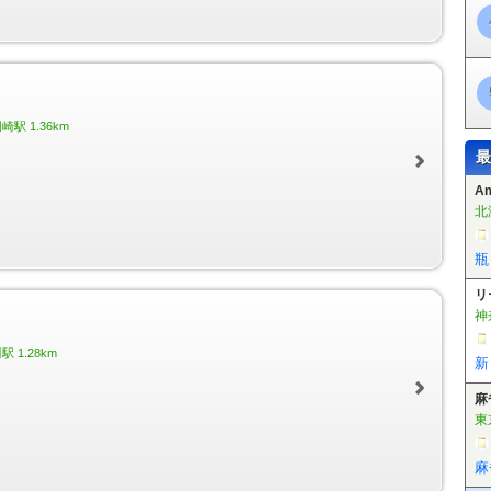
徳重駅
東田中駅
上末駅
桃花台西駅
桃花台センター駅
桃花台東駅
芦原駅
植田駅
向ヶ丘駅
大清水駅
老津駅
杉山駅
やぐま台駅
豊島駅
市役所前駅
豊橋公園前駅
東八町駅
前畑駅
東田坂上駅
東田駅
競輪場
宮駅
川村駅
白沢渓谷駅
小幡緑地駅
駅 1.36km
最
A
北
瓶
リ
神
 1.28km
新
麻
東