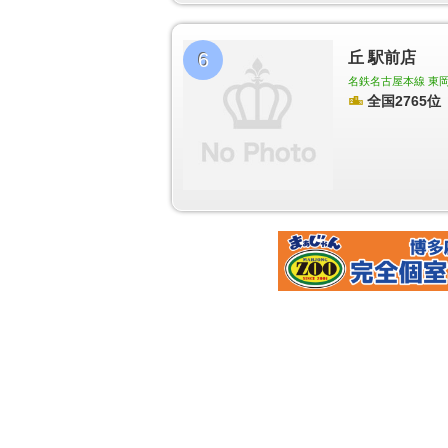
6
丘 駅前店
名鉄名古屋本線 東岡崎
全国2765位