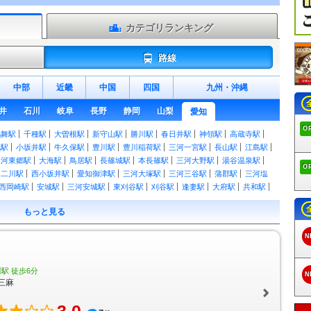
カテゴリランキング
路線
中部
近畿
中国
四国
九州
・
沖縄
井
石川
岐阜
長野
静岡
山梨
愛知
O
鶴舞駅
千種駅
大曽根駅
新守山駅
勝川駅
春日井駅
神領駅
高蔵寺駅
地駅
小坂井駅
牛久保駅
豊川駅
豊川稲荷駅
三河一宮駅
長山駅
江島駅
三河東郷駅
大海駅
鳥居駅
長篠城駅
本長篠駅
三河大野駅
湯谷温泉駅
O
二川駅
西小坂井駅
愛知御津駅
三河大塚駅
三河三谷駅
蒲郡駅
三河塩
西岡崎駅
安城駅
三河安城駅
東刈谷駅
刈谷駅
逢妻駅
大府駅
共和駅
洲駅
稲沢駅
名鉄一宮駅
尾張一宮駅
木曽川駅
野田新町駅
南大高駅
相
もっと見る
乙川駅
半田駅
東成岩駅
武豊駅
八田駅
近鉄八田駅
春田駅
蟹江駅
国府駅
御油駅
名電赤坂駅
名電長沢駅
本宿駅
名電山中駅
藤川駅
美合
N
作橋駅
宇頭駅
新安城駅
牛田駅
知立駅
一ツ木駅
富士松駅
豊明駅
駅
本星崎駅
本笠寺駅
桜駅
呼続駅
堀田駅
神宮前駅
山王駅
栄生駅
ヶ口駅
丸ノ内駅
新清洲駅
大里駅
奥田駅
国府宮駅
島氏永駅
妙興寺駅
駅 徒歩6分
N
駅
八幡駅
諏訪町駅
稲荷口駅
北安城駅
南安城駅
碧海古井駅
堀内公園
三麻
福地駅
鎌谷駅
上横須賀駅
三河荻原駅
吉良吉田駅
南桜井駅
三河鳥羽
原駅
三河鹿島駅
碧南駅
碧南中央駅
新川町駅
北新川駅
高浜港駅
三