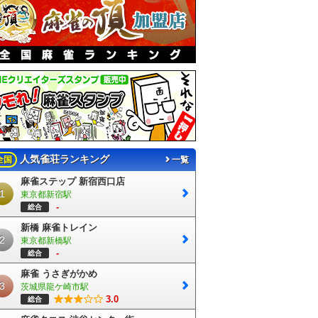
人気雀荘ランキング
全国
一覧
麻雀ステップ 新宿西口店
1
東京都新宿駅
-
総合
新橋 麻雀トレイン
2
東京都新橋駅
-
総合
麻雀 うさぎがかめ
3
茨城県龍ケ崎市駅
3.0
総合