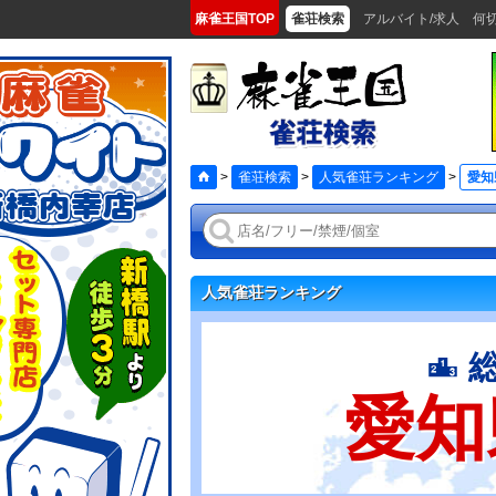
麻雀王国TOP
雀荘検索
アルバイト/求人
何
>
雀荘検索
>
人気雀荘ランキング
>
愛知
人気雀荘ランキング
愛知