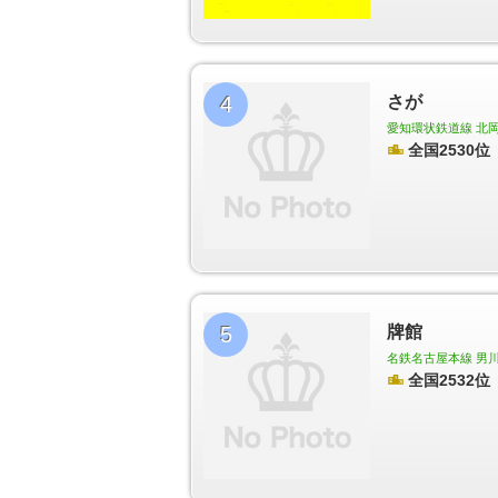
町駅
鶴里駅
野並駅
鳴子北駅
相生山駅
神沢駅
柳生橋駅
小池駅
愛知大学前駅
南栄駅
高師駅
神戸駅
三河田原駅
駅前大通駅
新川駅
札木駅
前駅
井原駅
赤岩口駅
運動公園前駅
金屋駅
川
4
さが
愛知環状鉄道線 北岡崎
全国2530位
5
牌館
名鉄名古屋本線 男川駅
全国2532位