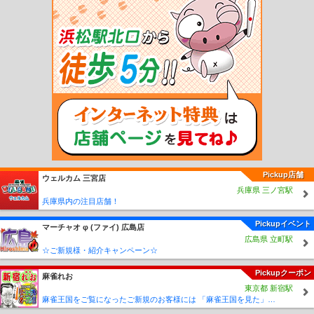
大高駅
相見駅
尾張森岡駅
緒川駅
石浜駅
東浦駅
亀崎駅
乙川駅
半田駅
東
成岩駅
武豊駅
八田駅
近鉄八田駅
春田駅
蟹江駅
永和駅
弥富駅
近鉄弥富
駅
伊奈駅
小田渕駅
国府駅
御油駅
名電赤坂駅
名電長沢駅
本宿駅
名電山中
駅
藤川駅
美合駅
男川駅
東岡崎駅
中岡崎駅
岡崎公園前駅
矢作橋駅
宇頭
駅
新安城駅
牛田駅
知立駅
一ツ木駅
富士松駅
豊明駅
前後駅
中京競馬場前
駅
有松駅
左京山駅
鳴海駅
本星崎駅
本笠寺駅
桜駅
呼続駅
堀田駅
神宮前
駅
山王駅
栄生駅
東枇杷島駅
西枇杷島駅
二ツ杁駅
新川橋駅
須ヶ口駅
丸ノ
内駅
新清洲駅
大里駅
奥田駅
国府宮駅
島氏永駅
妙興寺駅
今伊勢駅
石刀
駅
新木曽川駅
黒田駅
木曽川堤駅
八幡駅
諏訪町駅
稲荷口駅
北安城駅
南安
城駅
碧海古井駅
堀内公園駅
桜井駅
米津駅
桜町前駅
西尾口駅
西尾駅
福地
駅
鎌谷駅
上横須賀駅
三河荻原駅
吉良吉田駅
南桜井駅
三河鳥羽駅
西幡豆
駅
東幡豆駅
こどもの国駅
西浦駅
形原駅
三河鹿島駅
碧南駅
碧南中央駅
新
川町駅
北新川駅
高浜港駅
三河高浜駅
吉浜駅
小垣江駅
刈谷市駅
重原駅
三
Pickup店舗
ウェルカム 三宮店
河知立駅
三河八橋駅
若林駅
竹村駅
土橋駅
上挙母駅
豊田市駅
梅坪駅
越戸
兵庫県 三ノ宮駅
駅
平戸橋駅
猿投駅
上豊田駅
浄水駅
三好ヶ丘駅
黒笹駅
米野木駅
日進駅
兵庫県内の注目店舗！
赤池駅
常滑駅
りんくう常滑駅
中部国際空港駅
豊田本町駅
道徳駅
大江駅
大
同町駅
柴田駅
名和駅
聚楽園駅
新日鉄前駅
太田川駅
尾張横須賀駅
寺本駅
Pickupイベント
マーチャオ φ (ファイ) 広島店
朝倉駅
古見駅
長浦駅
日長駅
新舞子駅
大野町駅
西ノ口駅
蒲池駅
榎戸駅
広島県 立町駅
多屋駅
高横須賀駅
南加木屋駅
八幡新田駅
巽ヶ丘駅
白沢駅
坂部駅
阿久比
☆ご新規様・紹介キャンペーン☆
駅
椋岡駅
植大駅
半田口駅
住吉町駅
知多半田駅
成岩駅
青山駅
上ゲ駅
知
Pickupクーポン
多武豊駅
富貴駅
布土駅
河和口駅
河和駅
上野間駅
美浜緑苑駅
知多奥田駅
麻雀れお
東京都 新宿駅
野間駅
内海駅
東名古屋港駅
栄駅
栄町駅
東大手駅
清水駅
尼ヶ坂駅
森下
麻雀王国をご覧になったご新規のお客様には 「麻雀王国を見た」で ☆フリーのお客様はアンケートにお答え頂けると 終日フリー料金を無料に致します！！激熱！！Σ(´∀`;)
駅
矢田駅
守山駅
守山自衛隊前駅
瓢箪山駅
小幡駅
喜多山駅
大森・金城学院