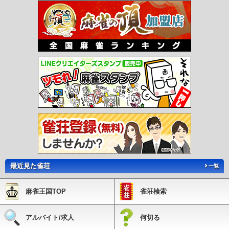
前駅
印場駅
旭前駅
尾張旭駅
三郷駅
水野駅
新瀬戸駅
瀬戸市駅
瀬戸市役所
前駅
尾張瀬戸駅
甚目寺駅
七宝駅
木田駅
青塚駅
勝幡駅
藤浪駅
津島駅
弥
富口駅
五ノ三駅
佐屋駅
日比野駅
町方駅
六輪駅
渕高駅
丸渕駅
上丸渕駅
森上駅
山崎駅
玉野駅
萩原駅
二子駅
苅安賀駅
観音寺駅
西一宮駅
開明駅
奥町駅
玉ノ井駅
下小田井駅
中小田井駅
上小田井駅
西春駅
徳重・名古屋芸大
駅
大山寺駅
岩倉駅
石仏駅
布袋駅
江南駅
柏森駅
扶桑駅
木津用水駅
犬山
口駅
犬山駅
犬山遊園駅
富岡前駅
善師野駅
上飯田駅
味鋺駅
味美駅
春日井
駅
牛山駅
間内駅
小牧口駅
小牧駅
小牧原駅
味岡駅
田県神社前駅
楽田駅
羽黒駅
成田山駅
動物園駅
ささしまライブ駅
米野駅
黄金駅
烏森駅
伏屋駅
戸田駅
近鉄蟹江駅
富吉駅
佐古木駅
小本駅
荒子駅
南荒子駅
中島駅
名古屋
競馬場前駅
荒子川公園駅
稲永駅
野跡駅
金城ふ頭駅
尾張星の宮駅
小田井駅
比良駅
味美駅
六名駅
北岡崎駅
大門駅
北野桝塚駅
三河上郷駅
永覚駅
末野
原駅
三河豊田駅
新上挙母駅
新豊田駅
愛環梅坪駅
四郷駅
貝津駅
保見駅
篠
原駅
八草駅
山口駅
瀬戸口駅
中水野駅
藤が丘駅
はなみずき通駅
杁ヶ池公園
駅
長久手古戦場駅
芸大通駅
公園西駅
愛・地球博記念公園駅
陶磁資料館南駅
高畑駅
岩塚駅
中村公園駅
中村日赤駅
本陣駅
亀島駅
伏見駅
新栄町駅
今池
駅
池下駅
覚王山駅
本山駅
東山公園駅
星ヶ丘駅
一社駅
上社駅
本郷駅
ナ
最近見た雀荘
ゴヤドーム前矢田駅
平安通駅
志賀本通駅
黒川駅
名城公園駅
市役所駅
久屋大
一覧
通駅
矢場町駅
上前津駅
東別院駅
西高蔵駅
神宮西駅
伝馬町駅
堀田駅
妙音
通駅
新瑞橋駅
瑞穂運動場東駅
総合リハビリセンター駅
八事駅
八事日赤駅
名
麻雀王国TOP
雀荘検索
古屋大学駅
自由ヶ丘駅
茶屋ヶ坂駅
砂田橋駅
日比野駅
六番町駅
東海通駅
港
区役所駅
築地口駅
名古屋港駅
庄内緑地公園駅
庄内通駅
浄心駅
浅間町駅
丸
の内駅
大須観音駅
荒畑駅
御器所駅
川名駅
いりなか駅
塩釜口駅
植田駅
原
アルバイト/求人
何切る
駅
平針駅
中村区役所駅
国際センター駅
高岳駅
車道駅
吹上駅
桜山駅
瑞穂