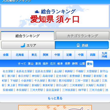
人気雀荘ランキング
総合ランキング
愛知県 須ヶ口
総合ランキング
カテゴリランキング
エリア
路線
九州
全国
北海道
東北
関東
中部
近畿
中国
四国
沖縄
すべて
富山
新潟
福井
石川
岐阜
長野
静岡
山梨
愛知
名古屋駅
名鉄名古屋駅
近鉄名古屋駅
金山駅
鶴舞駅
千種駅
大曽根駅
新守山
駅
勝川駅
春日井駅
神領駅
高蔵寺駅
定光寺駅
新豊橋駅
豊橋駅
駅前駅
船
町駅
下地駅
小坂井駅
牛久保駅
豊川駅
豊川稲荷駅
三河一宮駅
長山駅
江島
駅
東上駅
野田城駅
新城駅
東新町駅
茶臼山駅
三河東郷駅
大海駅
鳥居駅
長篠城駅
本長篠駅
三河大野駅
湯谷温泉駅
三河槙原駅
柿平駅
三河川合駅
池
場駅
東栄駅
二川駅
西小坂井駅
愛知御津駅
三河大塚駅
三河三谷駅
蒲郡駅
もっと見る
三河塩津駅
蒲郡競艇場前駅
三ケ根駅
幸田駅
岡崎駅
西岡崎駅
安城駅
三河安
城駅
東刈谷駅
刈谷駅
逢妻駅
大府駅
共和駅
大高駅
笠寺駅
熱田駅
尾頭橋
駅
枇杷島駅
清洲駅
稲沢駅
名鉄一宮駅
尾張一宮駅
木曽川駅
野田新町駅
南