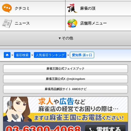
区役所駅
瑞穂運動場西駅
桜本町駅
鶴里駅
野並駅
鳴子北駅
相生山駅
神沢
クチコミ
麻雀の頂
駅
徳重駅
東田中駅
上末駅
桃花台西駅
桃花台センター駅
桃花台東駅
柳生橋
駅
小池駅
愛知大学前駅
南栄駅
高師駅
芦原駅
植田駅
向ヶ丘駅
大清水駅
老津駅
杉山駅
やぐま台駅
豊島駅
神戸駅
三河田原駅
駅前大通駅
新川駅
札
ニュース
店舗用メニュー
木駅
市役所前駅
豊橋公園前駅
東八町駅
前畑駅
東田坂上駅
東田駅
競輪場前
駅
井原駅
赤岩口駅
運動公園前駅
金屋駅
川宮駅
川村駅
白沢渓谷駅
小幡緑
地駅
▼その他
>
雀荘検索
>
人気雀荘ランキング
>
愛知県 須ヶ口
麻雀王国公式フェイスブック
麻雀王国公式X @mjkingdom
麻雀用品解説サイト AMOSナビ