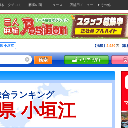
切る
クチコミ
麻雀の頂
ニュース
店舗用メニュー
▼その他
県 小垣江
【掲載】
2,920
店
【取
検索
エリア
で探す
総合ランキング
県 小垣江