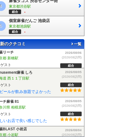
麻雀タコス 渋谷センター街
4
東京都渋谷駅
-
総合
個室麻雀だんご 池袋店
5
東京都池袋駅
-
総合
新のクチコミ
一覧
musement麻雀 しろ
2026/08/05
(2026/08訪問)
海道 西１１丁目駅
ゲスト
総合
ビールが飲み放題でよかった
ーチ麻雀 81
2026/08/05
(2026/08訪問)
奈川県 相模原駅
ゲスト
総合
しいお店で良い感じでした
雀BLAST 小岩店
2026/08/04
(2026/08訪問)
京都 小岩駅
ゲスト
総合
麻雀BLASTさんでフリーデビューしました！お客さんも優しい方で楽しく遊べました！