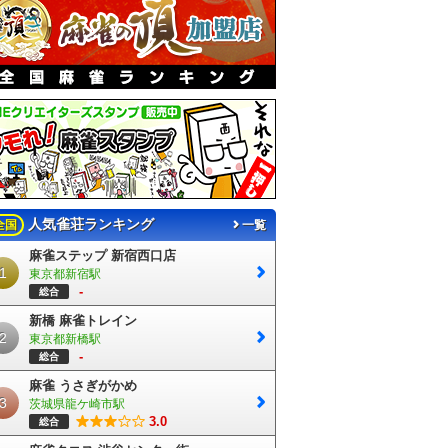
人気雀荘ランキング
全国
一覧
麻雀ステップ 新宿西口店
1
東京都新宿駅
-
総合
新橋 麻雀トレイン
2
東京都新橋駅
-
総合
麻雀 うさぎがかめ
3
茨城県龍ケ崎市駅
3.0
総合