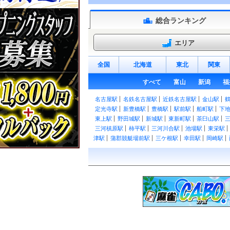
総合ランキング
エリア
全国
北海道
東北
関東
すべて
富山
新潟
福
名古屋駅
名鉄名古屋駅
近鉄名古屋駅
金山駅
定光寺駅
新豊橋駅
豊橋駅
駅前駅
船町駅
下
東上駅
野田城駅
新城駅
東新町駅
茶臼山駅
三河槙原駅
柿平駅
三河川合駅
池場駅
東栄駅
津駅
蒲郡競艇場前駅
三ケ根駅
幸田駅
岡崎駅
大高駅
笠寺駅
熱田駅
尾頭橋駅
枇杷島駅
清
見駅
尾張森岡駅
緒川駅
石浜駅
東浦駅
亀崎駅
永和駅
弥富駅
近鉄弥富駅
伊奈駅
小田渕駅
駅
男川駅
東岡崎駅
中岡崎駅
岡崎公園前駅
矢
前後駅
中京競馬場前駅
有松駅
左京山駅
鳴海
東枇杷島駅
西枇杷島駅
二ツ杁駅
新川橋駅
須
今伊勢駅
石刀駅
新木曽川駅
黒田駅
木曽川堤
駅
桜井駅
米津駅
桜町前駅
西尾口駅
西尾駅
駅
西幡豆駅
東幡豆駅
こどもの国駅
西浦駅
形