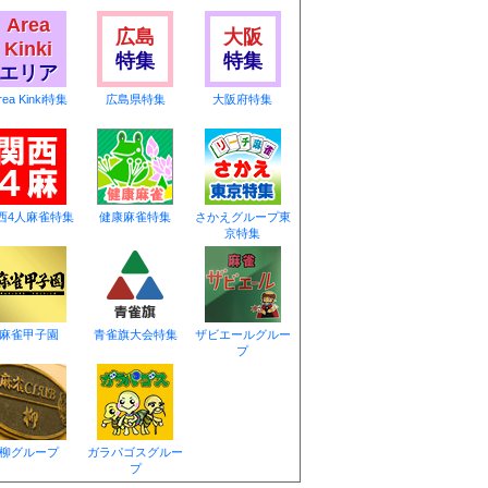
Area
広島
大阪
Kinki
特集
特集
エリア
rea Kinki特集
広島県特集
大阪府特集
西4人麻雀特集
健康麻雀特集
さかえグループ東
京特集
麻雀甲子園
青雀旗大会特集
ザビエールグルー
プ
柳グループ
ガラパゴスグルー
プ