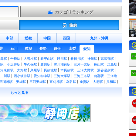
カテゴリランキング
路線
中部
近畿
中国
四国
九州
・
沖縄
井
石川
岐阜
長野
静岡
山梨
愛知
O
鶴舞駅
千種駅
大曽根駅
新守山駅
勝川駅
春日井駅
神領駅
高蔵寺駅
地駅
小坂井駅
牛久保駅
豊川駅
豊川稲荷駅
三河一宮駅
長山駅
江島駅
三河東郷駅
大海駅
鳥居駅
長篠城駅
本長篠駅
三河大野駅
湯谷温泉駅
O
二川駅
西小坂井駅
愛知御津駅
三河大塚駅
三河三谷駅
蒲郡駅
三河塩
西岡崎駅
安城駅
三河安城駅
東刈谷駅
刈谷駅
逢妻駅
大府駅
共和駅
洲駅
稲沢駅
名鉄一宮駅
尾張一宮駅
木曽川駅
野田新町駅
南大高駅
相
もっと見る
乙川駅
半田駅
東成岩駅
武豊駅
八田駅
近鉄八田駅
春田駅
蟹江駅
国府駅
御油駅
名電赤坂駅
名電長沢駅
本宿駅
名電山中駅
藤川駅
美合
N
作橋駅
宇頭駅
新安城駅
牛田駅
知立駅
一ツ木駅
富士松駅
豊明駅
駅
本星崎駅
本笠寺駅
桜駅
呼続駅
堀田駅
神宮前駅
山王駅
栄生駅
ヶ口駅
丸ノ内駅
新清洲駅
大里駅
奥田駅
国府宮駅
島氏永駅
妙興寺駅
N
駅
八幡駅
諏訪町駅
稲荷口駅
北安城駅
南安城駅
碧海古井駅
堀内公園
福地駅
鎌谷駅
上横須賀駅
三河荻原駅
吉良吉田駅
南桜井駅
三河鳥羽
原駅
三河鹿島駅
碧南駅
碧南中央駅
新川町駅
北新川駅
高浜港駅
三