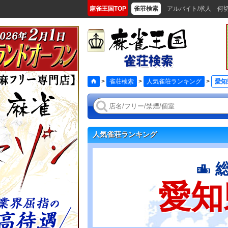
麻雀王国TOP
雀荘検索
アルバイト/求人
何
>
雀荘検索
>
人気雀荘ランキング
>
愛知
人気雀荘ランキング
愛知