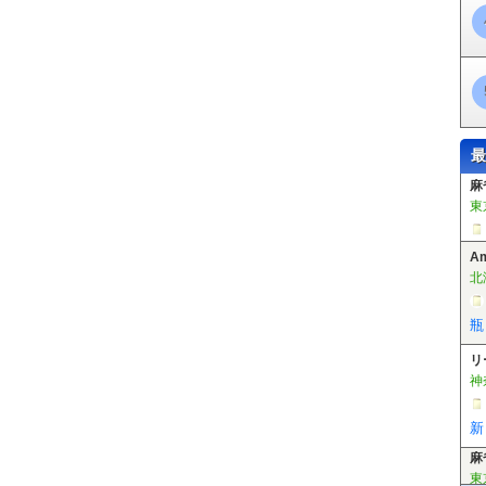
徳重駅
東田中駅
上末駅
桃花台西駅
桃花台センター駅
桃花台東駅
芦原駅
植田駅
向ヶ丘駅
大清水駅
老津駅
杉山駅
やぐま台駅
豊島駅
市役所前駅
豊橋公園前駅
東八町駅
前畑駅
東田坂上駅
東田駅
競輪場
宮駅
川村駅
白沢渓谷駅
小幡緑地駅
最
A
北
瓶
リ
神
新
麻
東