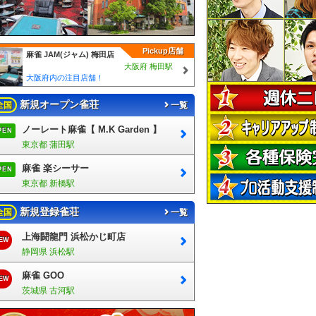
Pickup店舗
麻雀 JAM(ジャム) 梅田店
大阪府 梅田駅
大阪府内の注目店舗！
新規オープン雀荘
全国
一覧
ノーレート麻雀【 M.K Garden 】
PEN
東京都 蒲田駅
麻雀 楽シーサー
PEN
東京都 新橋駅
新規登録雀荘
全国
一覧
上海闘龍門 浜松かじ町店
EW
静岡県 浜松駅
麻雀 GOO
EW
茨城県 古河駅