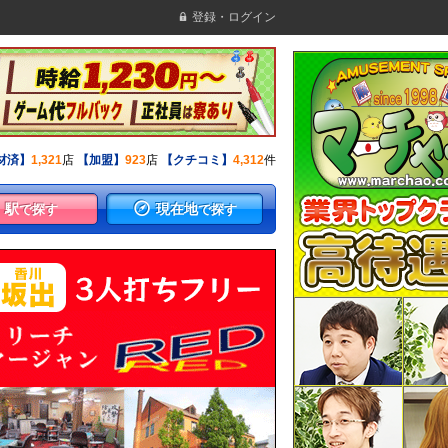
登録・ログイン
材済】
1,321
店
【加盟】
923
店
【クチコミ】
4,312
件
駅
現在地
で探す
で探す