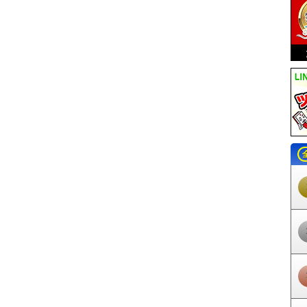
河知立駅
三河八橋駅
若林駅
竹村駅
土橋駅
上挙母駅
豊田市駅
梅坪
三好ヶ丘駅
黒笹駅
米野木駅
日進駅
赤池駅
常滑駅
りんくう常滑駅
同町駅
柴田駅
名和駅
聚楽園駅
新日鉄前駅
太田川駅
尾張横須賀駅
寺
大野町駅
西ノ口駅
蒲池駅
榎戸駅
多屋駅
高横須賀駅
南加木屋駅
八
岡駅
植大駅
半田口駅
住吉町駅
知多半田駅
成岩駅
青山駅
上ゲ駅
上野間駅
美浜緑苑駅
知多奥田駅
野間駅
内海駅
東名古屋港駅
栄駅
栄
守山駅
守山自衛隊前駅
瓢箪山駅
小幡駅
喜多山駅
大森・金城学院前
瀬戸駅
瀬戸市駅
瀬戸市役所前駅
尾張瀬戸駅
甚目寺駅
七宝駅
木田駅
三駅
佐屋駅
日比野駅
町方駅
六輪駅
渕高駅
丸渕駅
上丸渕駅
森上駅
寺駅
西一宮駅
開明駅
奥町駅
玉ノ井駅
下小田井駅
中小田井駅
上小田
駅
石仏駅
布袋駅
江南駅
柏森駅
扶桑駅
木津用水駅
犬山口駅
犬山
鋺駅
味美駅
春日井駅
牛山駅
間内駅
小牧口駅
小牧駅
小牧原駅
味
物園駅
ささしまライブ駅
米野駅
黄金駅
烏森駅
伏屋駅
戸田駅
近鉄
駅
中島駅
名古屋競馬場前駅
荒子川公園駅
稲永駅
野跡駅
金城ふ頭駅
北岡崎駅
大門駅
北野桝塚駅
三河上郷駅
永覚駅
末野原駅
三河豊田駅
駅
保見駅
篠原駅
八草駅
山口駅
瀬戸口駅
中水野駅
藤が丘駅
はなみ
公園西駅
愛・地球博記念公園駅
陶磁資料館南駅
高畑駅
岩塚駅
中村
町駅
今池駅
池下駅
覚王山駅
本山駅
東山公園駅
星ヶ丘駅
一社駅
志賀本通駅
黒川駅
名城公園駅
市役所駅
久屋大通駅
矢場町駅
上前津
駅
妙音通駅
新瑞橋駅
瑞穂運動場東駅
総合リハビリセンター駅
八事駅
駅
砂田橋駅
日比野駅
六番町駅
東海通駅
港区役所駅
築地口駅
名古屋
丸の内駅
大須観音駅
荒畑駅
御器所駅
川名駅
いりなか駅
塩釜口駅
ー駅
高岳駅
車道駅
吹上駅
桜山駅
瑞穂区役所駅
瑞穂運動場西駅
桜本