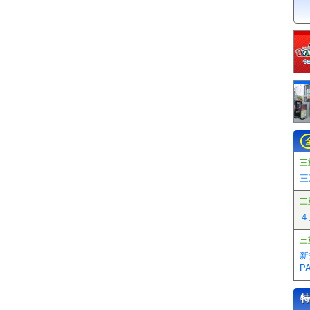
三
三
三
４
三
新
P
特