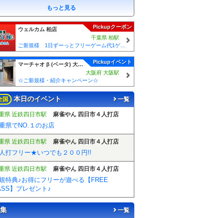
もっと見る
Pickupクーポン
ウェルカム 柏店
千葉県 柏駅
ご新規様 1日ずーっとフリーゲーム代1ゲームあたり50円引！！
Pickupイベント
マーチャオ β (ベータ) 大阪梅田店
大阪府 大阪駅
☆ご新規様・紹介キャンペーン☆
本日のイベント
全国
一覧
重県 近鉄四日市駅
麻雀やん 四日市４人打店
重県でNO.１のお店
重県 近鉄四日市駅
麻雀やん 四日市４人打店
人打フリー★いつでも２００円!!
重県 近鉄四日市駅
麻雀やん 四日市４人打店
規特典♪お得にフリーが遊べる【FREE
ASS】プレゼント♪
集
一覧