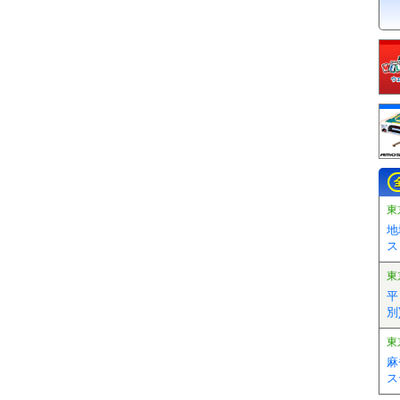
東
地
ス
東
平
別)
東
麻
ス