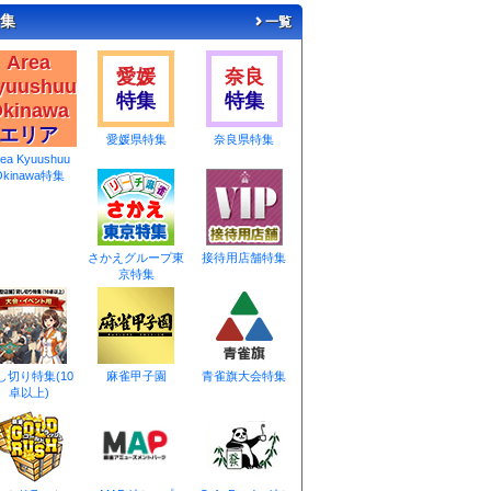
集
一覧
Area
愛媛
奈良
yuushuu
特集
特集
kinawa
エリア
愛媛県特集
奈良県特集
rea Kyuushuu
Okinawa特集
さかえグループ東
接待用店舗特集
京特集
し切り特集(10
麻雀甲子園
青雀旗大会特集
卓以上)