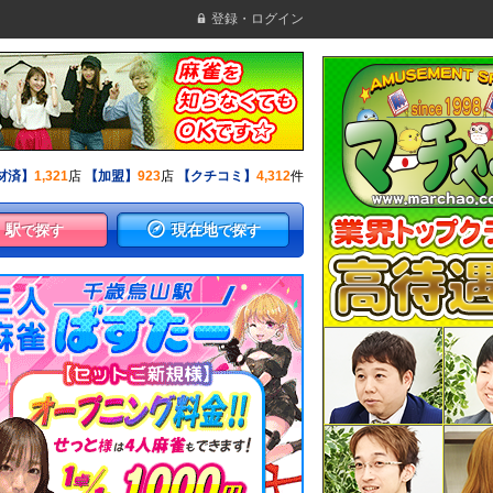
登録・ログイン
材済】
1,321
店
【加盟】
923
店
【クチコミ】
4,312
件
駅
現在地
で探す
で探す