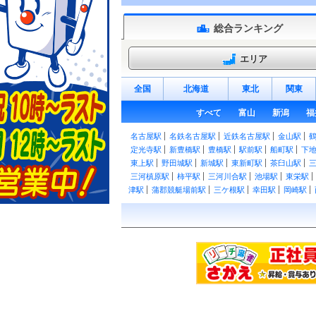
総合ランキング
エリア
全国
北海道
東北
関東
すべて
富山
新潟
福
名古屋駅
名鉄名古屋駅
近鉄名古屋駅
金山駅
定光寺駅
新豊橋駅
豊橋駅
駅前駅
船町駅
下
東上駅
野田城駅
新城駅
東新町駅
茶臼山駅
三河槙原駅
柿平駅
三河川合駅
池場駅
東栄駅
津駅
蒲郡競艇場前駅
三ケ根駅
幸田駅
岡崎駅
大高駅
笠寺駅
熱田駅
尾頭橋駅
枇杷島駅
清
見駅
尾張森岡駅
緒川駅
石浜駅
東浦駅
亀崎駅
永和駅
弥富駅
近鉄弥富駅
伊奈駅
小田渕駅
駅
男川駅
東岡崎駅
中岡崎駅
岡崎公園前駅
矢
前後駅
中京競馬場前駅
有松駅
左京山駅
鳴海
東枇杷島駅
西枇杷島駅
二ツ杁駅
新川橋駅
須
今伊勢駅
石刀駅
新木曽川駅
黒田駅
木曽川堤
駅
桜井駅
米津駅
桜町前駅
西尾口駅
西尾駅
駅
西幡豆駅
東幡豆駅
こどもの国駅
西浦駅
形