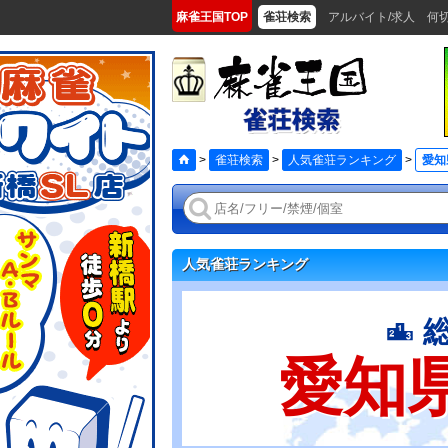
麻雀王国TOP
雀荘検索
アルバイト/求人
何
>
雀荘検索
>
人気雀荘ランキング
>
愛知
人気雀荘ランキング
愛知