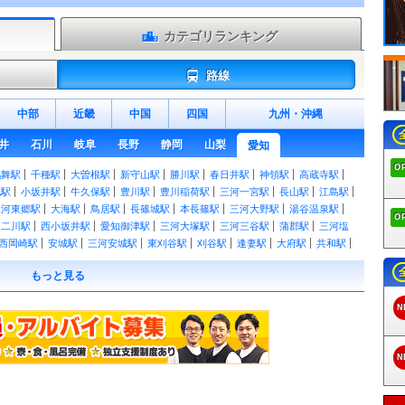
カテゴリランキング
路線
中部
近畿
中国
四国
九州
・
沖縄
井
石川
岐阜
長野
静岡
山梨
愛知
O
鶴舞駅
千種駅
大曽根駅
新守山駅
勝川駅
春日井駅
神領駅
高蔵寺駅
地駅
小坂井駅
牛久保駅
豊川駅
豊川稲荷駅
三河一宮駅
長山駅
江島駅
三河東郷駅
大海駅
鳥居駅
長篠城駅
本長篠駅
三河大野駅
湯谷温泉駅
O
二川駅
西小坂井駅
愛知御津駅
三河大塚駅
三河三谷駅
蒲郡駅
三河塩
西岡崎駅
安城駅
三河安城駅
東刈谷駅
刈谷駅
逢妻駅
大府駅
共和駅
洲駅
稲沢駅
名鉄一宮駅
尾張一宮駅
木曽川駅
野田新町駅
南大高駅
相
もっと見る
乙川駅
半田駅
東成岩駅
武豊駅
八田駅
近鉄八田駅
春田駅
蟹江駅
国府駅
御油駅
名電赤坂駅
名電長沢駅
本宿駅
名電山中駅
藤川駅
美合
N
作橋駅
宇頭駅
新安城駅
牛田駅
知立駅
一ツ木駅
富士松駅
豊明駅
駅
本星崎駅
本笠寺駅
桜駅
呼続駅
堀田駅
神宮前駅
山王駅
栄生駅
ヶ口駅
丸ノ内駅
新清洲駅
大里駅
奥田駅
国府宮駅
島氏永駅
妙興寺駅
N
駅
八幡駅
諏訪町駅
稲荷口駅
北安城駅
南安城駅
碧海古井駅
堀内公園
福地駅
鎌谷駅
上横須賀駅
三河荻原駅
吉良吉田駅
南桜井駅
三河鳥羽
原駅
三河鹿島駅
碧南駅
碧南中央駅
新川町駅
北新川駅
高浜港駅
三