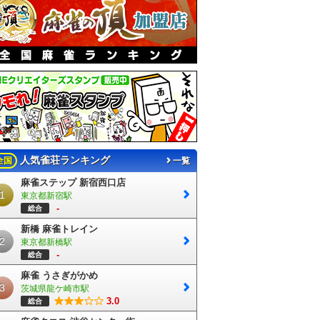
人気雀荘ランキング
全国
一覧
麻雀ステップ 新宿西口店
1
東京都新宿駅
-
総合
新橋 麻雀トレイン
2
東京都新橋駅
-
総合
麻雀 うさぎがかめ
3
茨城県龍ケ崎市駅
3.0
総合