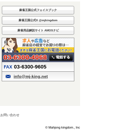
麻雀王国公式フェイスブック
麻雀王国公式X @mjkingdom
麻雀用品解説サイト AMOSナビ
03-6300-9605
FAX
info@mj-king.net
お問い合わせ
© Mahjong kingdom., Inc