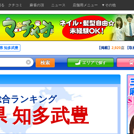
切る
クチコミ
麻雀の頂
ニュース
店舗用メニュー
▼その他
県 知多武豊
【掲載】
2,920
店
【取
検索
エリア
で探す
総合ランキング
県 知多武豊