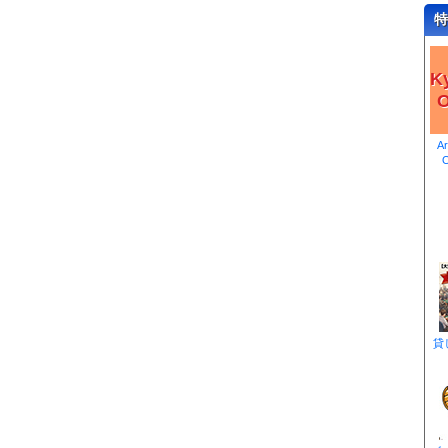
特
K
O
A
貸