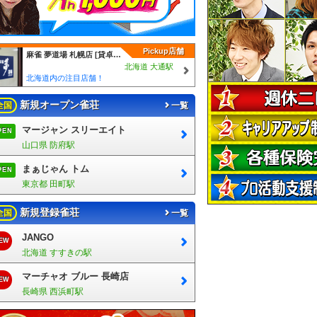
Pickup店舗
麻雀 夢道場 札幌店 [貸卓(2F) 麻雀教室・サロン(3F)]
北海道 大通駅
北海道内の注目店舗！
新規オープン雀荘
全国
一覧
マージャン スリーエイト
PEN
山口県 防府駅
まぁじゃん トム
PEN
東京都 田町駅
新規登録雀荘
全国
一覧
JANGO
EW
北海道 すすきの駅
マーチャオ ブルー 長崎店
EW
長崎県 西浜町駅