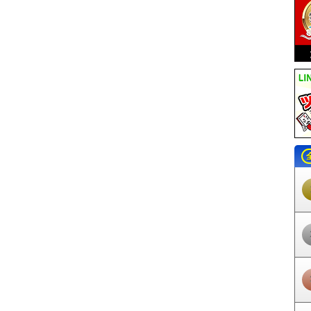
河知立駅
三河八橋駅
若林駅
竹村駅
土橋駅
上挙母駅
豊田市駅
梅坪
三好ヶ丘駅
黒笹駅
米野木駅
日進駅
赤池駅
常滑駅
りんくう常滑駅
同町駅
柴田駅
名和駅
聚楽園駅
新日鉄前駅
太田川駅
尾張横須賀駅
寺
大野町駅
西ノ口駅
蒲池駅
榎戸駅
多屋駅
高横須賀駅
南加木屋駅
八
岡駅
植大駅
半田口駅
住吉町駅
知多半田駅
成岩駅
青山駅
上ゲ駅
上野間駅
美浜緑苑駅
知多奥田駅
野間駅
内海駅
東名古屋港駅
栄駅
栄
守山駅
守山自衛隊前駅
瓢箪山駅
小幡駅
喜多山駅
大森・金城学院前
瀬戸駅
瀬戸市駅
瀬戸市役所前駅
尾張瀬戸駅
甚目寺駅
七宝駅
木田駅
三駅
佐屋駅
日比野駅
町方駅
六輪駅
渕高駅
丸渕駅
上丸渕駅
森上駅
寺駅
西一宮駅
開明駅
奥町駅
玉ノ井駅
下小田井駅
中小田井駅
上小田
駅
石仏駅
布袋駅
江南駅
柏森駅
扶桑駅
木津用水駅
犬山口駅
犬山
鋺駅
味美駅
春日井駅
牛山駅
間内駅
小牧口駅
小牧駅
小牧原駅
味
物園駅
ささしまライブ駅
米野駅
黄金駅
烏森駅
伏屋駅
戸田駅
近鉄
駅
中島駅
名古屋競馬場前駅
荒子川公園駅
稲永駅
野跡駅
金城ふ頭駅
北岡崎駅
大門駅
北野桝塚駅
三河上郷駅
永覚駅
末野原駅
三河豊田駅
駅
保見駅
篠原駅
八草駅
山口駅
瀬戸口駅
中水野駅
藤が丘駅
はなみ
公園西駅
愛・地球博記念公園駅
陶磁資料館南駅
高畑駅
岩塚駅
中村
町駅
今池駅
池下駅
覚王山駅
本山駅
東山公園駅
星ヶ丘駅
一社駅
志賀本通駅
黒川駅
名城公園駅
市役所駅
久屋大通駅
矢場町駅
上前津
駅
妙音通駅
新瑞橋駅
瑞穂運動場東駅
総合リハビリセンター駅
八事駅
駅
砂田橋駅
日比野駅
六番町駅
東海通駅
港区役所駅
築地口駅
名古屋
丸の内駅
大須観音駅
荒畑駅
御器所駅
川名駅
いりなか駅
塩釜口駅
ー駅
高岳駅
車道駅
吹上駅
桜山駅
瑞穂区役所駅
瑞穂運動場西駅
桜本