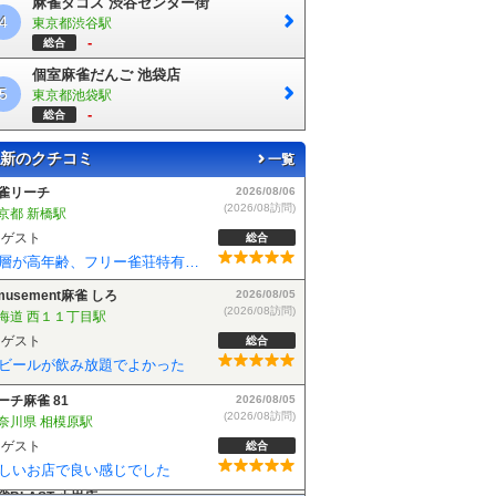
麻雀タコス 渋谷センター街
4
東京都渋谷駅
-
総合
個室麻雀だんご 池袋店
5
東京都池袋駅
-
総合
新のクチコミ
一覧
musement麻雀 しろ
2026/08/05
(2026/08訪問)
海道 西１１丁目駅
ゲスト
総合
ビールが飲み放題でよかった
ーチ麻雀 81
2026/08/05
(2026/08訪問)
奈川県 相模原駅
ゲスト
総合
しいお店で良い感じでした
雀BLAST 小岩店
2026/08/04
(2026/08訪問)
京都 小岩駅
ゲスト
総合
麻雀BLASTさんでフリーデビューしました！お客さんも優しい方で楽しく遊べました！