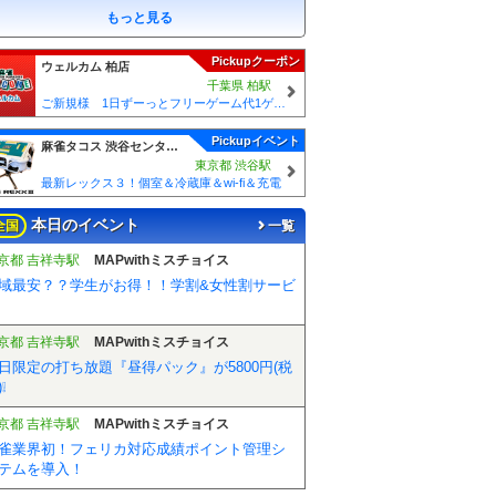
もっと見る
Pickupクーポン
ウェルカム 柏店
千葉県 柏駅
ご新規様 1日ずーっとフリーゲーム代1ゲームあたり50円引！！
Pickupイベント
麻雀タコス 渋谷センター街
東京都 渋谷駅
最新レックス３！個室＆冷蔵庫＆wi-fi＆充電
本日のイベント
全国
一覧
京都 吉祥寺駅
MAPwithミスチョイス
域最安？？学生がお得！！学割&女性割サービ
京都 吉祥寺駅
MAPwithミスチョイス
日限定の打ち放題『昼得パック』が5800円(税
❕
京都 吉祥寺駅
MAPwithミスチョイス
雀業界初！フェリカ対応成績ポイント管理シ
テムを導入！