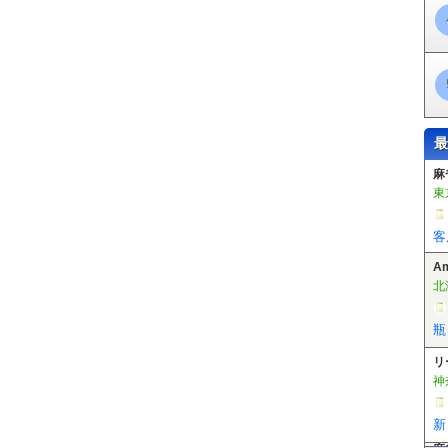
徳重駅
東田中駅
上末駅
桃花台西駅
桃花台センター駅
桃花台東駅
芦原駅
植田駅
向ヶ丘駅
大清水駅
老津駅
杉山駅
やぐま台駅
豊島駅
市役所前駅
豊橋公園前駅
東八町駅
前畑駅
東田坂上駅
東田駅
競輪場
宮駅
川村駅
白沢渓谷駅
小幡緑地駅
最
A
北
瓶
リ
神
新
麻
東