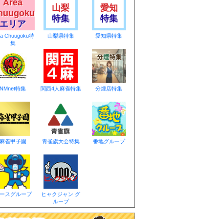
Area
山梨
愛知
huugoku
特集
特集
エリア
ea Chuugoku特
山梨県特集
愛知県特集
集
NMnet特集
関西4人麻雀特集
分煙店特集
麻雀甲子園
青雀旗大会特集
番地グループ
ースグループ
ヒャクジャン グ
ループ