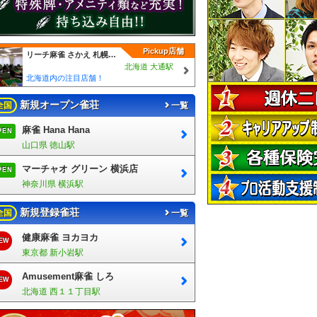
Pickup店舗
リーチ麻雀 さかえ 札幌一号店
北海道 大通駅
北海道内の注目店舗！
新規オープン雀荘
全国
一覧
麻雀 Hana Hana
PEN
山口県 徳山駅
マーチャオ グリーン 横浜店
PEN
神奈川県 横浜駅
新規登録雀荘
全国
一覧
健康麻雀 ヨカヨカ
EW
東京都 新小岩駅
Amusement麻雀 しろ
EW
北海道 西１１丁目駅