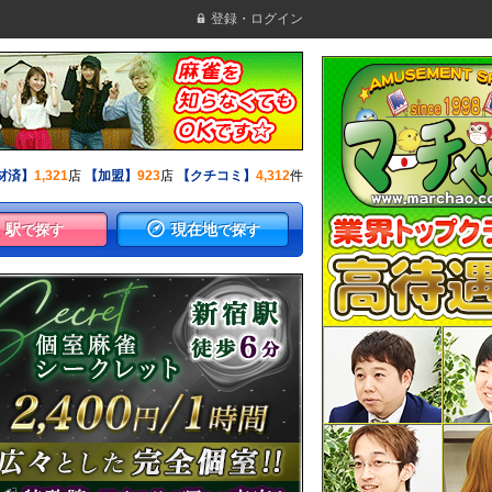
登録・ログイン
材済】
1,321
店
【加盟】
923
店
【クチコミ】
4,312
件
駅
現在地
で探す
で探す