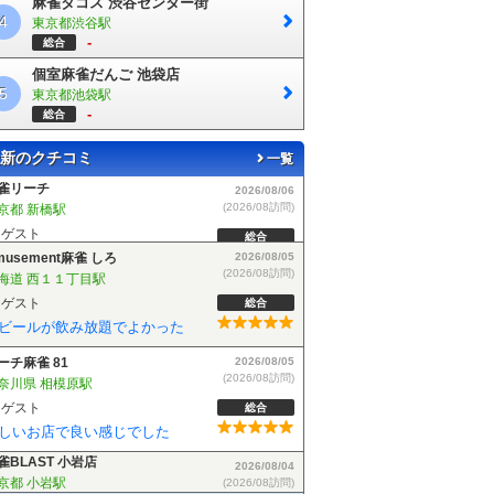
麻雀タコス 渋谷センター街
4
東京都渋谷駅
-
総合
個室麻雀だんご 池袋店
5
東京都池袋駅
-
総合
新のクチコミ
一覧
musement麻雀 しろ
2026/08/05
(2026/08訪問)
海道 西１１丁目駅
ゲスト
総合
ビールが飲み放題でよかった
ーチ麻雀 81
2026/08/05
(2026/08訪問)
奈川県 相模原駅
ゲスト
総合
しいお店で良い感じでした
雀BLAST 小岩店
2026/08/04
(2026/08訪問)
京都 小岩駅
ゲスト
総合
麻雀BLASTさんでフリーデビューしました！お客さんも優しい方で楽しく遊べました！