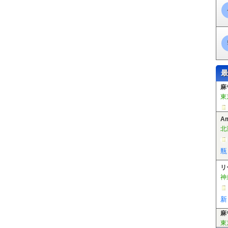
徳重駅
東田中駅
上末駅
桃花台西駅
桃花台センター駅
桃花台東駅
芦原駅
植田駅
向ヶ丘駅
大清水駅
老津駅
杉山駅
やぐま台駅
豊島駅
市役所前駅
豊橋公園前駅
東八町駅
前畑駅
東田坂上駅
東田駅
競輪場
宮駅
川村駅
白沢渓谷駅
小幡緑地駅
最
A
北
瓶
リ
神
新
麻
東