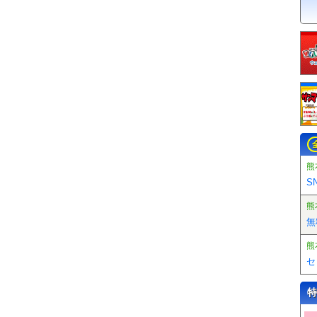
熊
S
熊
無
熊
セ
特