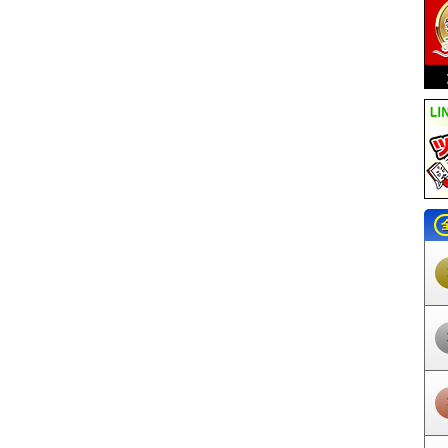
河知立駅
三河八橋駅
若林駅
竹村駅
土橋駅
上挙母駅
豊田市駅
梅坪
三好ヶ丘駅
黒笹駅
米野木駅
日進駅
赤池駅
常滑駅
りんくう常滑駅
同町駅
柴田駅
名和駅
聚楽園駅
新日鉄前駅
太田川駅
尾張横須賀駅
寺
大野町駅
西ノ口駅
蒲池駅
榎戸駅
多屋駅
高横須賀駅
南加木屋駅
八
岡駅
植大駅
半田口駅
住吉町駅
知多半田駅
成岩駅
青山駅
上ゲ駅
上野間駅
美浜緑苑駅
知多奥田駅
野間駅
内海駅
東名古屋港駅
栄駅
栄
守山駅
守山自衛隊前駅
瓢箪山駅
小幡駅
喜多山駅
大森・金城学院前
瀬戸駅
瀬戸市駅
瀬戸市役所前駅
尾張瀬戸駅
甚目寺駅
七宝駅
木田駅
三駅
佐屋駅
日比野駅
町方駅
六輪駅
渕高駅
丸渕駅
上丸渕駅
森上駅
寺駅
西一宮駅
開明駅
奥町駅
玉ノ井駅
下小田井駅
中小田井駅
上小田
駅
石仏駅
布袋駅
江南駅
柏森駅
扶桑駅
木津用水駅
犬山口駅
犬山
鋺駅
味美駅
春日井駅
牛山駅
間内駅
小牧口駅
小牧駅
小牧原駅
味
物園駅
ささしまライブ駅
米野駅
黄金駅
烏森駅
伏屋駅
戸田駅
近鉄
駅
中島駅
名古屋競馬場前駅
荒子川公園駅
稲永駅
野跡駅
金城ふ頭駅
北岡崎駅
大門駅
北野桝塚駅
三河上郷駅
永覚駅
末野原駅
三河豊田駅
駅
保見駅
篠原駅
八草駅
山口駅
瀬戸口駅
中水野駅
藤が丘駅
はなみ
公園西駅
愛・地球博記念公園駅
陶磁資料館南駅
高畑駅
岩塚駅
中村
町駅
今池駅
池下駅
覚王山駅
本山駅
東山公園駅
星ヶ丘駅
一社駅
志賀本通駅
黒川駅
名城公園駅
市役所駅
久屋大通駅
矢場町駅
上前津
駅
妙音通駅
新瑞橋駅
瑞穂運動場東駅
総合リハビリセンター駅
八事駅
駅
砂田橋駅
日比野駅
六番町駅
東海通駅
港区役所駅
築地口駅
名古屋
丸の内駅
大須観音駅
荒畑駅
御器所駅
川名駅
いりなか駅
塩釜口駅
ー駅
高岳駅
車道駅
吹上駅
桜山駅
瑞穂区役所駅
瑞穂運動場西駅
桜本