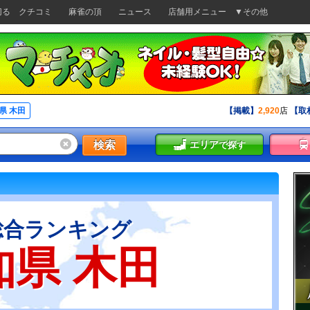
切る
クチコミ
麻雀の頂
ニュース
店舗用メニュー
▼その他
県 木田
【掲載】
2,920
店
【取
検索
エリア
で探す
総合ランキング
知県 木田