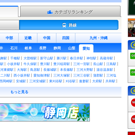
カテゴリランキング
路線
中部
近畿
中国
四国
九州
・
沖縄
井
石川
岐阜
長野
静岡
山梨
愛知
O
鶴舞駅
千種駅
大曽根駅
新守山駅
勝川駅
春日井駅
神領駅
高蔵寺駅
地駅
小坂井駅
牛久保駅
豊川駅
豊川稲荷駅
三河一宮駅
長山駅
江島駅
三河東郷駅
大海駅
鳥居駅
長篠城駅
本長篠駅
三河大野駅
湯谷温泉駅
O
二川駅
西小坂井駅
愛知御津駅
三河大塚駅
三河三谷駅
蒲郡駅
三河塩
西岡崎駅
安城駅
三河安城駅
東刈谷駅
刈谷駅
逢妻駅
大府駅
共和駅
洲駅
稲沢駅
名鉄一宮駅
尾張一宮駅
木曽川駅
野田新町駅
南大高駅
相
もっと見る
乙川駅
半田駅
東成岩駅
武豊駅
八田駅
近鉄八田駅
春田駅
蟹江駅
国府駅
御油駅
名電赤坂駅
名電長沢駅
本宿駅
名電山中駅
藤川駅
美合
N
作橋駅
宇頭駅
新安城駅
牛田駅
知立駅
一ツ木駅
富士松駅
豊明駅
駅
本星崎駅
本笠寺駅
桜駅
呼続駅
堀田駅
神宮前駅
山王駅
栄生駅
ヶ口駅
丸ノ内駅
新清洲駅
大里駅
奥田駅
国府宮駅
島氏永駅
妙興寺駅
N
駅
八幡駅
諏訪町駅
稲荷口駅
北安城駅
南安城駅
碧海古井駅
堀内公園
福地駅
鎌谷駅
上横須賀駅
三河荻原駅
吉良吉田駅
南桜井駅
三河鳥羽
原駅
三河鹿島駅
碧南駅
碧南中央駅
新川町駅
北新川駅
高浜港駅
三