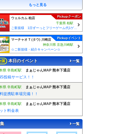
もっと見る
Pickupクーポン
ウェルカム 柏店
千葉県 柏駅
ご新規様 1日ずーっとフリーゲーム代1ゲームあたり50円引！！
Pickupイベント
マーチャオ Τ (タウ) 川崎店
神奈川県 京急川崎駅
☆ご新規様・紹介キャンペーン☆
本日のイベント
全国
一覧
本県 辛島町駅
まぁじゃんMAP 熊本下通店
NS投稿サービス！！
本県 辛島町駅
まぁじゃんMAP 熊本下通店
料提携駐車場完備！！
本県 辛島町駅
まぁじゃんMAP 熊本下通店
ット料金表
集
一覧