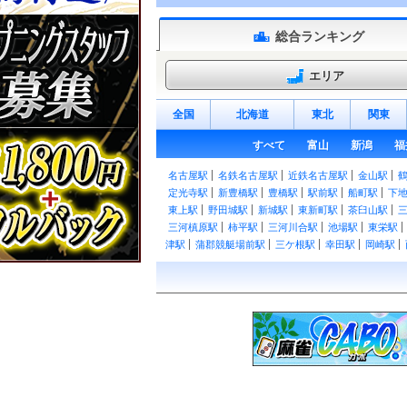
総合ランキング
エリア
全国
北海道
東北
関東
すべて
富山
新潟
福
名古屋駅
名鉄名古屋駅
近鉄名古屋駅
金山駅
定光寺駅
新豊橋駅
豊橋駅
駅前駅
船町駅
下
東上駅
野田城駅
新城駅
東新町駅
茶臼山駅
三河槙原駅
柿平駅
三河川合駅
池場駅
東栄駅
津駅
蒲郡競艇場前駅
三ケ根駅
幸田駅
岡崎駅
大高駅
笠寺駅
熱田駅
尾頭橋駅
枇杷島駅
清
見駅
尾張森岡駅
緒川駅
石浜駅
東浦駅
亀崎駅
永和駅
弥富駅
近鉄弥富駅
伊奈駅
小田渕駅
駅
男川駅
東岡崎駅
中岡崎駅
岡崎公園前駅
矢
前後駅
中京競馬場前駅
有松駅
左京山駅
鳴海
東枇杷島駅
西枇杷島駅
二ツ杁駅
新川橋駅
須
今伊勢駅
石刀駅
新木曽川駅
黒田駅
木曽川堤
駅
桜井駅
米津駅
桜町前駅
西尾口駅
西尾駅
駅
西幡豆駅
東幡豆駅
こどもの国駅
西浦駅
形