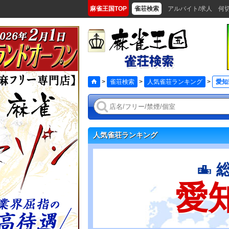
麻雀王国TOP
雀荘検索
アルバイト/求人
何
>
雀荘検索
>
人気雀荘ランキング
>
愛知
人気雀荘ランキング
愛