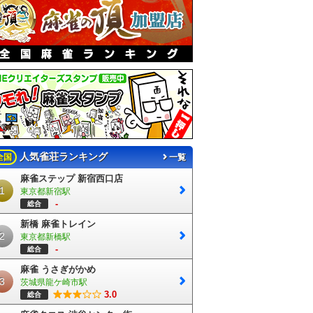
人気雀荘ランキング
全国
一覧
麻雀ステップ 新宿西口店
1
東京都新宿駅
-
総合
新橋 麻雀トレイン
2
東京都新橋駅
-
総合
麻雀 うさぎがかめ
3
茨城県龍ケ崎市駅
3.0
総合