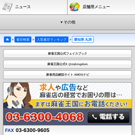
老津駅
杉山駅
やぐま台駅
豊島駅
神戸駅
三河田原駅
駅前大通駅
新川駅
札
ニュース
店舗用メニュー
木駅
市役所前駅
豊橋公園前駅
東八町駅
前畑駅
東田坂上駅
東田駅
競輪場前
駅
井原駅
赤岩口駅
運動公園前駅
金屋駅
川宮駅
川村駅
白沢渓谷駅
小幡緑
地駅
▼その他
>
雀荘検索
>
人気雀荘ランキング
>
愛知県 丸渕
麻雀王国公式フェイスブック
麻雀王国公式X @mjkingdom
麻雀用品解説サイト AMOSナビ
03-6300-9605
FAX