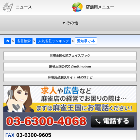
老津駅
杉山駅
やぐま台駅
豊島駅
神戸駅
三河田原駅
駅前大通駅
新川駅
札
ニュース
店舗用メニュー
木駅
市役所前駅
豊橋公園前駅
東八町駅
前畑駅
東田坂上駅
東田駅
競輪場前
駅
井原駅
赤岩口駅
運動公園前駅
金屋駅
川宮駅
川村駅
白沢渓谷駅
小幡緑
地駅
▼その他
>
雀荘検索
>
人気雀荘ランキング
>
愛知県 小本
麻雀王国公式フェイスブック
麻雀王国公式X @mjkingdom
麻雀用品解説サイト AMOSナビ
03-6300-9605
FAX