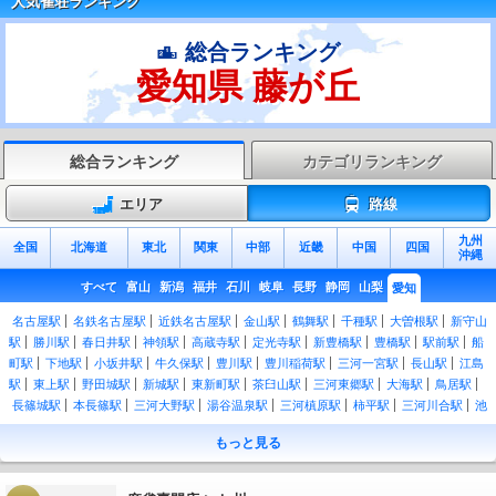
人気雀荘ランキング
総合ランキング
愛知県 藤が丘
総合ランキング
カテゴリランキング
エリア
路線
九州
全国
北海道
東北
関東
中部
近畿
中国
四国
沖縄
すべて
富山
新潟
福井
石川
岐阜
長野
静岡
山梨
愛知
名古屋駅
名鉄名古屋駅
近鉄名古屋駅
金山駅
鶴舞駅
千種駅
大曽根駅
新守山
駅
勝川駅
春日井駅
神領駅
高蔵寺駅
定光寺駅
新豊橋駅
豊橋駅
駅前駅
船
町駅
下地駅
小坂井駅
牛久保駅
豊川駅
豊川稲荷駅
三河一宮駅
長山駅
江島
駅
東上駅
野田城駅
新城駅
東新町駅
茶臼山駅
三河東郷駅
大海駅
鳥居駅
長篠城駅
本長篠駅
三河大野駅
湯谷温泉駅
三河槙原駅
柿平駅
三河川合駅
池
場駅
東栄駅
二川駅
西小坂井駅
愛知御津駅
三河大塚駅
三河三谷駅
蒲郡駅
もっと見る
三河塩津駅
蒲郡競艇場前駅
三ケ根駅
幸田駅
岡崎駅
西岡崎駅
安城駅
三河安
城駅
東刈谷駅
刈谷駅
逢妻駅
大府駅
共和駅
大高駅
笠寺駅
熱田駅
尾頭橋
駅
枇杷島駅
清洲駅
稲沢駅
名鉄一宮駅
尾張一宮駅
木曽川駅
野田新町駅
南