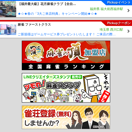
前駅
印場駅
旭前駅
尾張旭駅
三郷駅
水野駅
新瀬戸駅
瀬戸市駅
瀬戸市役所
Pickupイベント
【福井最大級】花月麻雀クラブ【全自動卓13台完備】
前駅
尾張瀬戸駅
甚目寺駅
七宝駅
木田駅
青塚駅
勝幡駅
藤浪駅
津島駅
弥
福井県 福大前西福井駅
富口駅
五ノ三駅
佐屋駅
日比野駅
町方駅
六輪駅
渕高駅
丸渕駅
上丸渕駅
★☆★春の「3大ご来店特典」キャンペーン開始★☆★
森上駅
山崎駅
玉野駅
萩原駅
二子駅
苅安賀駅
観音寺駅
西一宮駅
開明駅
奥町駅
玉ノ井駅
下小田井駅
中小田井駅
上小田井駅
西春駅
徳重・名古屋芸大
Pickupクーポン
麻雀 ファーストクラス
駅
大山寺駅
岩倉駅
石仏駅
布袋駅
江南駅
柏森駅
扶桑駅
木津用水駅
犬山
埼玉県 西川口駅
口駅
犬山駅
犬山遊園駅
富岡前駅
善師野駅
上飯田駅
味鋺駅
味美駅
ご新規様はゲームサービス券プレゼントいたします！ ご来店の際に従業員に「麻雀王国みた」とスタッフにお伝えください♪
春日井
駅
牛山駅
間内駅
小牧口駅
小牧駅
小牧原駅
味岡駅
田県神社前駅
楽田駅
羽黒駅
成田山駅
動物園駅
ささしまライブ駅
米野駅
黄金駅
烏森駅
伏屋駅
戸田駅
近鉄蟹江駅
富吉駅
佐古木駅
小本駅
荒子駅
南荒子駅
中島駅
名古屋
競馬場前駅
荒子川公園駅
稲永駅
野跡駅
金城ふ頭駅
尾張星の宮駅
小田井駅
比良駅
味美駅
六名駅
北岡崎駅
大門駅
北野桝塚駅
三河上郷駅
永覚駅
末野
原駅
三河豊田駅
新上挙母駅
新豊田駅
愛環梅坪駅
四郷駅
貝津駅
保見駅
篠
原駅
八草駅
山口駅
瀬戸口駅
中水野駅
藤が丘駅
はなみずき通駅
杁ヶ池公園
駅
長久手古戦場駅
芸大通駅
公園西駅
愛・地球博記念公園駅
陶磁資料館南駅
高畑駅
岩塚駅
中村公園駅
中村日赤駅
本陣駅
亀島駅
伏見駅
新栄町駅
今池
駅
池下駅
覚王山駅
本山駅
東山公園駅
星ヶ丘駅
一社駅
上社駅
本郷駅
ナ
ゴヤドーム前矢田駅
平安通駅
志賀本通駅
黒川駅
名城公園駅
市役所駅
久屋大
通駅
矢場町駅
上前津駅
東別院駅
西高蔵駅
神宮西駅
伝馬町駅
堀田駅
妙音
通駅
新瑞橋駅
瑞穂運動場東駅
総合リハビリセンター駅
八事駅
八事日赤駅
名
古屋大学駅
自由ヶ丘駅
茶屋ヶ坂駅
砂田橋駅
日比野駅
六番町駅
東海通駅
港
区役所駅
築地口駅
名古屋港駅
庄内緑地公園駅
庄内通駅
浄心駅
浅間町駅
丸
の内駅
大須観音駅
荒畑駅
御器所駅
川名駅
いりなか駅
塩釜口駅
植田駅
原
駅
平針駅
中村区役所駅
国際センター駅
高岳駅
車道駅
吹上駅
桜山駅
瑞穂