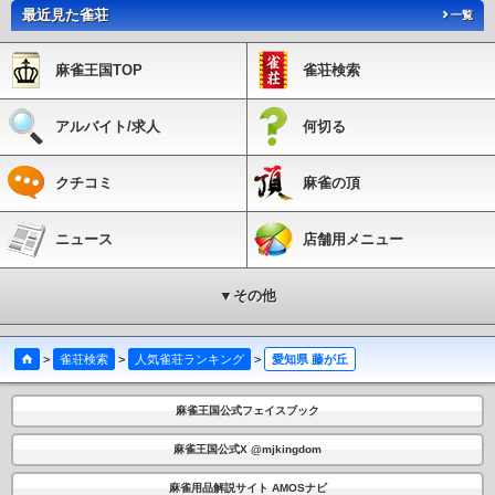
区役所駅
瑞穂運動場西駅
桜本町駅
鶴里駅
野並駅
鳴子北駅
相生山駅
神沢
最近見た雀荘
一覧
駅
徳重駅
東田中駅
上末駅
桃花台西駅
桃花台センター駅
桃花台東駅
柳生橋
駅
小池駅
愛知大学前駅
南栄駅
高師駅
芦原駅
植田駅
向ヶ丘駅
大清水駅
麻雀王国TOP
雀荘検索
老津駅
杉山駅
やぐま台駅
豊島駅
神戸駅
三河田原駅
駅前大通駅
新川駅
札
木駅
市役所前駅
豊橋公園前駅
東八町駅
前畑駅
東田坂上駅
東田駅
競輪場前
駅
井原駅
赤岩口駅
運動公園前駅
金屋駅
川宮駅
川村駅
白沢渓谷駅
小幡緑
アルバイト/求人
何切る
地駅
クチコミ
麻雀の頂
ニュース
店舗用メニュー
▼その他
>
雀荘検索
>
人気雀荘ランキング
>
愛知県 藤が丘
麻雀王国公式フェイスブック
麻雀王国公式X @mjkingdom
麻雀用品解説サイト AMOSナビ