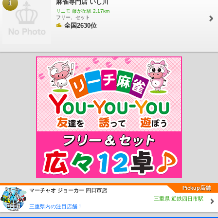
麻雀専門店 いし川
1
大高駅
相見駅
尾張森岡駅
緒川駅
石浜駅
東浦駅
亀崎駅
乙川駅
半田駅
東
リニモ 藤が丘駅 2.17km
成岩駅
武豊駅
八田駅
近鉄八田駅
春田駅
蟹江駅
永和駅
弥富駅
近鉄弥富
フリー、セット
駅
伊奈駅
小田渕駅
国府駅
全国2630位
御油駅
名電赤坂駅
名電長沢駅
本宿駅
名電山中
駅
藤川駅
美合駅
男川駅
東岡崎駅
中岡崎駅
岡崎公園前駅
矢作橋駅
宇頭
駅
新安城駅
牛田駅
知立駅
一ツ木駅
富士松駅
豊明駅
前後駅
中京競馬場前
駅
有松駅
左京山駅
鳴海駅
本星崎駅
本笠寺駅
桜駅
呼続駅
堀田駅
神宮前
駅
山王駅
栄生駅
東枇杷島駅
西枇杷島駅
二ツ杁駅
新川橋駅
須ヶ口駅
丸ノ
内駅
新清洲駅
大里駅
奥田駅
国府宮駅
島氏永駅
妙興寺駅
今伊勢駅
石刀
駅
新木曽川駅
黒田駅
木曽川堤駅
八幡駅
諏訪町駅
稲荷口駅
北安城駅
南安
城駅
碧海古井駅
堀内公園駅
桜井駅
米津駅
桜町前駅
西尾口駅
西尾駅
福地
駅
鎌谷駅
上横須賀駅
三河荻原駅
吉良吉田駅
南桜井駅
三河鳥羽駅
西幡豆
駅
東幡豆駅
こどもの国駅
西浦駅
形原駅
三河鹿島駅
碧南駅
碧南中央駅
新
川町駅
北新川駅
高浜港駅
三河高浜駅
吉浜駅
小垣江駅
刈谷市駅
重原駅
三
河知立駅
三河八橋駅
若林駅
竹村駅
土橋駅
上挙母駅
豊田市駅
梅坪駅
越戸
駅
平戸橋駅
猿投駅
上豊田駅
浄水駅
三好ヶ丘駅
黒笹駅
米野木駅
日進駅
赤池駅
常滑駅
りんくう常滑駅
中部国際空港駅
豊田本町駅
道徳駅
大江駅
大
同町駅
柴田駅
名和駅
聚楽園駅
新日鉄前駅
太田川駅
尾張横須賀駅
寺本駅
朝倉駅
古見駅
長浦駅
日長駅
新舞子駅
大野町駅
西ノ口駅
蒲池駅
榎戸駅
多屋駅
高横須賀駅
南加木屋駅
八幡新田駅
巽ヶ丘駅
白沢駅
坂部駅
阿久比
駅
椋岡駅
植大駅
半田口駅
住吉町駅
知多半田駅
成岩駅
青山駅
上ゲ駅
知
Pickup店舗
マーチャオ ジョーカー 四日市店
多武豊駅
富貴駅
布土駅
河和口駅
河和駅
上野間駅
美浜緑苑駅
知多奥田駅
三重県 近鉄四日市駅
野間駅
内海駅
東名古屋港駅
栄駅
栄町駅
東大手駅
清水駅
尼ヶ坂駅
森下
三重県内の注目店舗！
駅
矢田駅
守山駅
守山自衛隊前駅
瓢箪山駅
小幡駅
喜多山駅
大森・金城学院