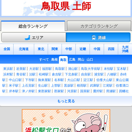
鳥取県 土師
総合ランキング
カテゴリランキング
エリア
路線
九州
全国
北海道
東北
関東
中部
近畿
中国
四国
沖縄
すべて
島根
広島
岡山
山口
鳥取
東浜駅
岩美駅
大岩駅
福部駅
鳥取駅
湖山駅
鳥取大学前駅
末恒駅
宝木駅
浜村駅
青谷駅
泊駅
松崎駅
倉吉駅
下北条駅
由良駅
浦安駅
八橋駅
赤碕
駅
中山口駅
下市駅
御来屋駅
名和駅
大山口駅
淀江駅
伯耆大山駅
東山公園
駅
米子駅
上石見駅
生山駅
上菅駅
黒坂駅
根雨駅
武庫駅
江尾駅
伯耆溝口
駅
岸本駅
津ノ井駅
東郡家駅
郡家駅
河原駅
国英駅
鷹狩駅
用瀬駅
因幡社
駅
智頭駅
土師駅
那岐駅
博労町駅
富士見町駅
後藤駅
三本松口駅
河崎口
もっと見る
駅
弓ケ浜駅
和田浜駅
大篠津町駅
米子空港駅
中浜駅
高松町駅
余子駅
上道
駅
馬場崎町駅
境港駅
山郷駅
恋山形駅
八頭高校前駅
因幡船岡駅
隼駅
安部
駅
八東駅
徳丸駅
丹比駅
若桜駅