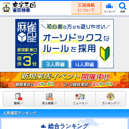
王国掲載
について
ランキング
検索
動画
求人検索
ニュース
ランキング
人気雀荘ランキング
総合ランキング