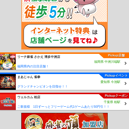
Pickup店舗
リーチ麻雀 さかえ 博多中洲店
福岡県 中洲川端駅
福岡県内の注目店舗！
Pickupイベント
まあじゃん 雀拳
愛知県 今池駅
グランドチャンピオンを目指せ！！
Pickupクーポン
ウェルカム 柏店
千葉県 柏駅
ご新規様 1日ずーっとフリーゲーム代1ゲームあたり50円引！！