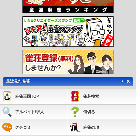
最近見た雀荘
一覧
麻雀王国TOP
雀荘検索
アルバイト/求人
何切る
クチコミ
麻雀の頂