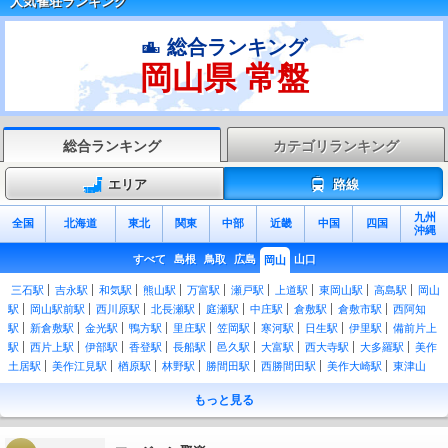
人気雀荘ランキング
総合ランキング
岡山県 常盤
総合ランキング
カテゴリランキング
エリア
路線
九州
全国
北海道
東北
関東
中部
近畿
中国
四国
沖縄
すべて
島根
鳥取
広島
山口
岡山
三石駅
吉永駅
和気駅
熊山駅
万富駅
瀬戸駅
上道駅
東岡山駅
高島駅
岡山
駅
岡山駅前駅
西川原駅
北長瀬駅
庭瀬駅
中庄駅
倉敷駅
倉敷市駅
西阿知
駅
新倉敷駅
金光駅
鴨方駅
里庄駅
笠岡駅
寒河駅
日生駅
伊里駅
備前片上
駅
西片上駅
伊部駅
香登駅
長船駅
邑久駅
大富駅
西大寺駅
大多羅駅
美作
土居駅
美作江見駅
楢原駅
林野駅
勝間田駅
西勝間田駅
美作大崎駅
東津山
駅
津山駅
院庄駅
美作千代駅
坪井駅
美作追分駅
美作落合駅
古見駅
久世
もっと見る
駅
中国勝山駅
月田駅
富原駅
刑部駅
丹治部駅
岩山駅
新見駅
清音駅
総社
駅
豪渓駅
日羽駅
美袋駅
備中広瀬駅
備中高梁駅
木野山駅
備中川面駅
方谷
駅
井倉駅
石蟹駅
備中神代駅
足立駅
新郷駅
美作河井駅
知和駅
美作加茂