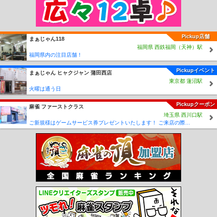
Pickup店舗
まぁじゃん118
福岡県 西鉄福岡（天神）駅
福岡県内の注目店舗！
Pickupイベント
まぁじゃん ヒャクジャン 蒲田西店
東京都 蓮沼駅
火曜は通う日
Pickupクーポン
麻雀 ファーストクラス
埼玉県 西川口駅
ご新規様はゲームサービス券プレゼントいたします！ ご来店の際に従業員に「麻雀王国みた」とスタッフにお伝えください♪