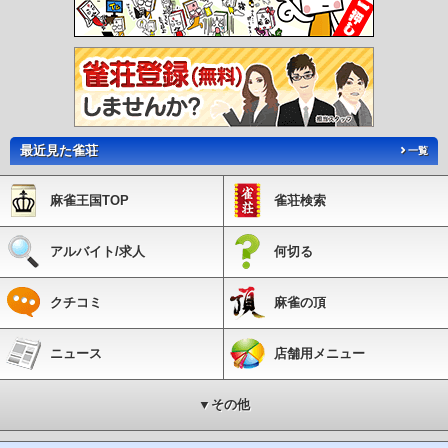
最近見た雀荘
一覧
麻雀王国TOP
雀荘検索
アルバイト/求人
何切る
クチコミ
麻雀の頂
ニュース
店舗用メニュー
▼その他