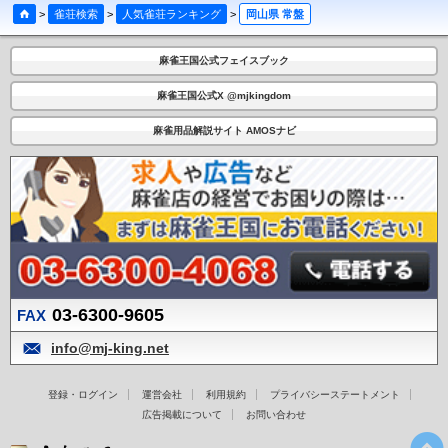
>
雀荘検索
>
人気雀荘ランキング
>
岡山県 常盤
麻雀王国公式フェイスブック
麻雀王国公式X @mjkingdom
麻雀用品解説サイト AMOSナビ
03-6300-9605
FAX
info@mj-king.net
登録・ログイン
運営会社
利用規約
プライバシーステートメント
広告掲載について
お問い合わせ