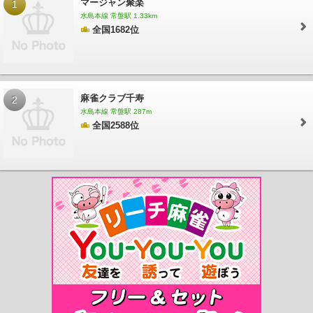
マージャン聚楽
1
駅
三浦駅
美作滝尾駅
高野駅
大元駅
備前西市駅
妹尾駅
備中箕島駅
早島
水島本線 常盤駅 1.33km
駅
久々原駅
茶屋町駅
彦崎駅
備前片岡駅
迫川駅
常山駅
八浜駅
備前田井
全国1682位
駅
宇野駅
植松駅
木見駅
上の町駅
児島駅
備前三門駅
大安寺駅
備前一宮
駅
吉備津駅
備中高松駅
足守駅
服部駅
東総社駅
布原駅
坂根駅
市岡駅
矢
神駅
野馳駅
津山口駅
佐良山駅
亀甲駅
小原駅
誕生寺駅
弓削駅
神目駅
福
渡駅
建部駅
金川駅
野々口駅
牧山駅
玉柏駅
備前原駅
法界院駅
宮本武蔵
駅
大原駅
西粟倉駅
あわくら温泉駅
球場前駅
西富井駅
福井駅
浦田駅
弥生
麻雀クラブ千寿
2
駅
栄駅
常盤駅
水島駅
三菱自工前駅
川辺宿駅
吉備真備駅
備中呉妹駅
三谷
水島本線 常盤駅 287m
駅
矢掛駅
小田駅
早雲の里荏原駅
井原駅
いずえ駅
子守唄の里高屋駅
西川緑
全国2588位
道公園駅
柳川駅
城下駅
県庁通り駅
西大寺町駅
小橋駅
中納言駅
門田屋敷
駅
東山駅
郵便局前駅
田町駅
新西大寺町筋駅
大雲寺前駅
清輝橋駅
東中央町
駅