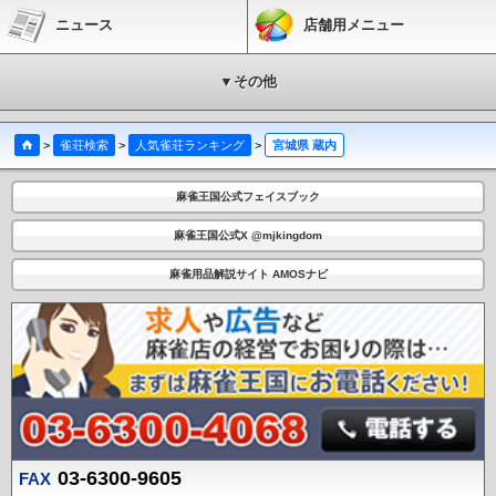
ニュース
店舗用メニュー
▼その他
>
雀荘検索
>
人気雀荘ランキング
>
宮城県 蔵内
麻雀王国公式フェイスブック
麻雀王国公式X @mjkingdom
麻雀用品解説サイト AMOSナビ
03-6300-9605
FAX