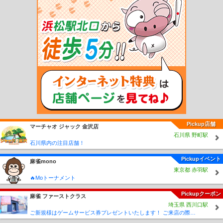
駅
前谷地駅
佳景山駅
鹿又駅
曽波神駅
陸前稲井駅
渡波駅
万石浦駅
沢田
駅
浦宿駅
女川駅
和渕駅
のの岳駅
陸前豊里駅
御岳堂駅
柳津駅
陸前横山
駅
陸前戸倉駅
志津川駅
清水浜駅
歌津駅
陸前港駅
蔵内駅
陸前小泉駅
本吉
駅
小金沢駅
大谷海岸駅
陸前階上駅
最知駅
松岩駅
南気仙沼駅
不動の沢駅
坂元駅
山下駅
浜吉田駅
亘理駅
逢隈駅
越河駅
白石駅
東白石駅
北白川駅
大河原駅
船岡駅
槻木駅
岩沼駅
館腰駅
名取駅
南仙台駅
太子堂駅
長町駅
仙台駅
東仙台駅
岩切駅
新利府駅
利府駅
陸前山王駅
国府多賀城駅
塩釜駅
松島駅
愛宕駅
品井沼駅
鹿島台駅
松山町駅
小牛田駅
田尻駅
瀬峰駅
梅ケ沢
駅
新田駅
石越駅
有壁駅
荒町駅
若柳駅
谷地畑駅
大岡小前駅
大岡駅
沢辺
駅
津久毛駅
杉橋駅
鳥矢崎駅
栗駒駅
栗原田町駅
尾松駅
鶯沢駅
鶯沢工業高
校前駅
細倉マインパーク前駅
あぶくま駅
丸森駅
北丸森駅
南角田駅
角田駅
横倉駅
岡駅
東船岡駅
泉中央駅
八乙女駅
黒松駅
旭ヶ丘駅
台原駅
北四番丁
駅
勾当台公園駅
広瀬通駅
五橋駅
愛宕橋駅
河原町駅
長町一丁目駅
長町南
Pickup店舗
マーチャオ ジャック 金沢店
駅
富沢駅
杜せきのした駅
美田園駅
仙台空港駅
八木山動物公園駅
青葉山駅
石川県 野町駅
川内駅
国際センター駅
大町西公園駅
青葉通一番町駅
宮城野通駅
連坊駅
薬師
石川県内の注目店舗！
堂駅
卸町駅
六丁の目駅
荒井駅
Pickupイベント
麻雀mono
東京都 赤羽駅
🔥Moトーナメント
Pickupクーポン
麻雀 ファーストクラス
埼玉県 西川口駅
ご新規様はゲームサービス券プレゼントいたします！ ご来店の際に従業員に「麻雀王国みた」とスタッフにお伝えください♪