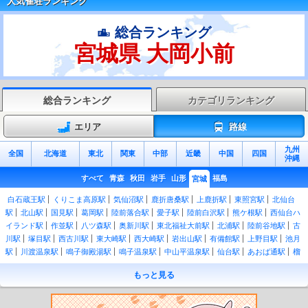
人気雀荘ランキング
総合ランキング
宮城県 大岡小前
総合ランキング
カテゴリランキング
エリア
路線
九州
全国
北海道
東北
関東
中部
近畿
中国
四国
沖縄
すべて
青森
秋田
岩手
山形
福島
宮城
白石蔵王駅
くりこま高原駅
気仙沼駅
鹿折唐桑駅
上鹿折駅
東照宮駅
北仙台
駅
北山駅
国見駅
葛岡駅
陸前落合駅
愛子駅
陸前白沢駅
熊ケ根駅
西仙台ハ
イランド駅
作並駅
八ツ森駅
奥新川駅
東北福祉大前駅
北浦駅
陸前谷地駅
古
川駅
塚目駅
西古川駅
東大崎駅
西大崎駅
岩出山駅
有備館駅
上野目駅
池月
駅
川渡温泉駅
鳴子御殿湯駅
鳴子温泉駅
中山平温泉駅
仙台駅
あおば通駅
榴
ケ岡駅
宮城野原駅
陸前原ノ町駅
苦竹駅
小鶴新田駅
福田町駅
陸前高砂駅
中
もっと見る
野栄駅
多賀城駅
下馬駅
西塩釜駅
本塩釜駅
東塩釜駅
陸前浜田駅
松島海岸
駅
高城町駅
手樽駅
陸前富山駅
陸前大塚駅
東名駅
野蒜駅
陸前小野駅
鹿妻
駅
矢本駅
東矢本駅
陸前赤井駅
蛇田駅
陸前山下駅
石巻駅
上涌谷駅
涌谷