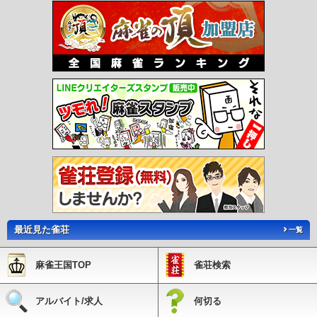
最近見た雀荘
一覧
麻雀王国TOP
雀荘検索
アルバイト/求人
何切る