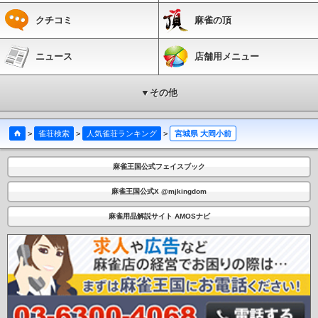
クチコミ
麻雀の頂
ニュース
店舗用メニュー
▼その他
>
雀荘検索
>
人気雀荘ランキング
>
宮城県 大岡小前
麻雀王国公式フェイスブック
麻雀王国公式X @mjkingdom
麻雀用品解説サイト AMOSナビ