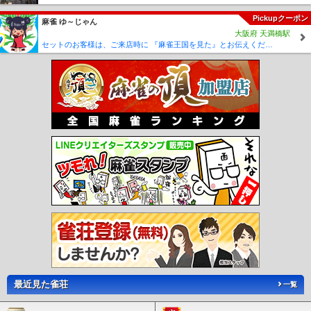
Pickupクーポン
麻雀 ゆ～じゃん
大阪府 天満橋駅
セットのお客様は、ご来店時に 『麻雀王国を見た』とお伝えください(_ _) セット料金が5時間3000円に✨
最近見た雀荘
一覧