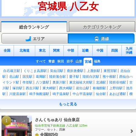
宮城県 八乙女
総合ランキング
カテゴリランキング
エリア
路線
九州
全国
北海道
東北
関東
中部
近畿
中国
四国
沖縄
すべて
青森
秋田
岩手
山形
福島
宮城
白石蔵王駅
くりこま高原駅
気仙沼駅
鹿折唐桑駅
上鹿折駅
東照宮駅
北仙台
駅
北山駅
国見駅
葛岡駅
陸前落合駅
愛子駅
陸前白沢駅
熊ケ根駅
西仙台ハ
イランド駅
作並駅
八ツ森駅
奥新川駅
東北福祉大前駅
北浦駅
陸前谷地駅
古
川駅
塚目駅
西古川駅
東大崎駅
西大崎駅
岩出山駅
有備館駅
上野目駅
池月
駅
川渡温泉駅
鳴子御殿湯駅
鳴子温泉駅
中山平温泉駅
仙台駅
あおば通駅
榴
ケ岡駅
宮城野原駅
陸前原ノ町駅
苦竹駅
小鶴新田駅
福田町駅
陸前高砂駅
中
もっと見る
野栄駅
多賀城駅
下馬駅
西塩釜駅
本塩釜駅
東塩釜駅
陸前浜田駅
松島海岸
駅
高城町駅
手樽駅
陸前富山駅
陸前大塚駅
東名駅
野蒜駅
陸前小野駅
鹿妻
駅
矢本駅
東矢本駅
陸前赤井駅
蛇田駅
陸前山下駅
石巻駅
上涌谷駅
涌谷
さんくちゅあり 仙台泉店
1
駅
前谷地駅
佳景山駅
鹿又駅
曽波神駅
陸前稲井駅
渡波駅
万石浦駅
沢田
仙台市営地下鉄南北線 八乙女駅 125m
駅
浦宿駅
女川駅
和渕駅
のの岳駅
陸前豊里駅
御岳堂駅
柳津駅
陸前横山
フリー、セット、四麻
駅
陸前戸倉駅
志津川駅
全国805位
清水浜駅
歌津駅
陸前港駅
蔵内駅
陸前小泉駅
本吉