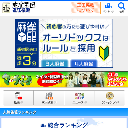
王国掲載
について
ランキング
検索
動画
求人検索
ニュース
ランキング
人気雀荘ランキング
総合ランキング