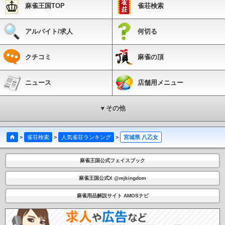
麻雀王国TOP
雀荘検索
アルバイト/求人
何切る
クチコミ
麻雀の頂
ニュース
店舗用メニュー
▼その他
>
雀荘検索
>
人気雀荘ランキング
>
宮城県 八乙女
麻雀王国公式フェイスブック
麻雀王国公式X @mjkingdom
麻雀用品解説サイト AMOSナビ