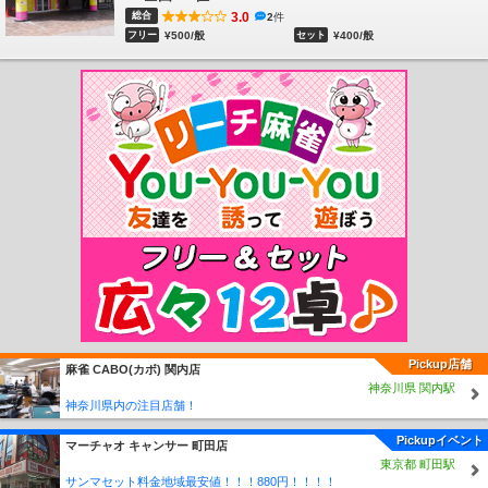
駅
小金沢駅
大谷海岸駅
陸前階上駅
最知駅
松岩駅
南気仙沼駅
不動の沢駅
総合
3.0
2
件
坂元駅
山下駅
浜吉田駅
亘理駅
逢隈駅
越河駅
白石駅
東白石駅
北白川駅
フリー
¥500/般
セット
¥400/般
大河原駅
船岡駅
槻木駅
岩沼駅
館腰駅
名取駅
南仙台駅
太子堂駅
長町駅
仙台駅
東仙台駅
岩切駅
新利府駅
利府駅
陸前山王駅
国府多賀城駅
塩釜駅
松島駅
愛宕駅
品井沼駅
鹿島台駅
松山町駅
小牛田駅
田尻駅
瀬峰駅
梅ケ沢
駅
新田駅
石越駅
有壁駅
荒町駅
若柳駅
谷地畑駅
大岡小前駅
大岡駅
沢辺
駅
津久毛駅
杉橋駅
鳥矢崎駅
栗駒駅
栗原田町駅
尾松駅
鶯沢駅
鶯沢工業高
校前駅
細倉マインパーク前駅
あぶくま駅
丸森駅
北丸森駅
南角田駅
角田駅
横倉駅
岡駅
東船岡駅
泉中央駅
八乙女駅
黒松駅
旭ヶ丘駅
台原駅
北四番丁
駅
勾当台公園駅
広瀬通駅
五橋駅
愛宕橋駅
河原町駅
長町一丁目駅
長町南
駅
富沢駅
杜せきのした駅
美田園駅
仙台空港駅
八木山動物公園駅
青葉山駅
川内駅
国際センター駅
大町西公園駅
青葉通一番町駅
宮城野通駅
連坊駅
薬師
堂駅
卸町駅
六丁の目駅
荒井駅
Pickup店舗
麻雀 CABO(カボ) 関内店
神奈川県 関内駅
神奈川県内の注目店舗！
Pickupイベント
マーチャオ キャンサー 町田店
東京都 町田駅
サンマセット料金地域最安値！！！880円！！！！