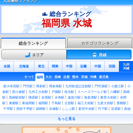
人気雀荘ランキング
総合ランキング
福岡県 水城
総合ランキング
カテゴリランキング
エリア
路線
九州
全国
北海道
東北
関東
中部
近畿
中国
四国
沖縄
すべて
大分
長崎
佐賀
熊本
宮城
沖縄
鹿児島
福岡
新大牟田駅
門司駅
博多駅
博多南駅
九州鉄道記念館駅
門司港駅
小森江駅
小
倉駅
西小倉駅
九州工大前駅
戸畑駅
枝光駅
スペースワールド駅
八幡駅
黒崎
駅
黒崎駅前駅
陣原駅
折尾駅
水巻駅
遠賀川駅
海老津駅
教育大前駅
赤間
駅
東郷駅
東福間駅
福間駅
千鳥駅
古賀駅
福工大前駅
九産大前駅
香椎駅
千早駅
西鉄千早駅
箱崎駅
吉塚駅
ししぶ駅
新宮中央駅
竹下駅
笹原駅
南福
岡駅
春日駅
大野城駅
水城駅
都府楼南駅
二日市駅
天拝山駅
原田駅
久留米
もっと見る
駅
荒木駅
西牟田駅
羽犬塚駅
筑後船小屋駅
瀬高駅
南瀬高駅
渡瀬駅
吉野
駅
銀水駅
大牟田駅
南小倉駅
城野駅
安部山公園駅
下曽根駅
朽網駅
苅田
駅
小波瀬西工大前駅
行橋駅
南行橋駅
新田原駅
築城駅
椎田駅
豊前松江駅