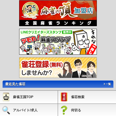
口駅
あかぢ駅
藤棚駅
中泉駅
市場駅
ふれあい生力駅
赤池駅
人見駅
金田
駅
上金田駅
糒駅
田川市立病院駅
下伊田駅
豊前大熊駅
松山駅
糸田駅
大藪
駅
上伊田駅
勾金駅
柿下温泉口駅
内田駅
赤駅
油須原駅
源じいの森駅
崎山
駅
犀川駅
東犀川三四郎駅
新豊津駅
豊津駅
今川河童駅
美夜古泉駅
福岡空港
駅
東比恵駅
祇園駅
中洲川端駅
天神駅
赤坂駅
大濠公園駅
唐人町駅
西新
駅
藤崎駅
室見駅
呉服町駅
千代県庁口駅
馬出九大病院前駅
箱崎宮前駅
箱崎
九大前駅
橋本駅
次郎丸駅
賀茂駅
野芥駅
梅林駅
福大前駅
七隈駅
金山駅
茶山駅
別府駅
六本松駅
桜坂駅
薬院大通駅
渡辺通駅
天神南駅
平和通駅
旦
過駅
香春口三萩野駅
片野駅
城野駅
北方駅
競馬場前駅
守恒駅
徳力公団前
駅
徳力嵐山口駅
志井駅
企救丘駅
西黒崎駅
熊西駅
萩原駅
穴生駅
森下駅
今池駅
永犬丸駅
三ヶ森駅
西山駅
通谷駅
東中間駅
筑豊中間駅
希望が丘高校
前駅
筑豊香月駅
楠橋駅
新木屋瀬駅
木屋瀬駅
遠賀野駅
感田駅
筑豊直方駅
出光美術館駅
ノーフォーク広場駅
関門海峡めかり駅
最近見た雀荘
一覧
麻雀王国TOP
雀荘検索
アルバイト/求人
何切る