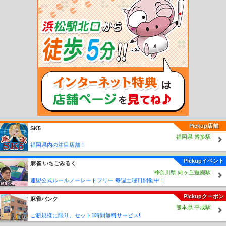
宇島駅
三毛門駅
吉富駅
桂川駅
筑前大分駅
九郎原駅
城戸南蔵院前駅
筑前山
手駅
篠栗駅
門松駅
長者原駅
原町駅
柚須駅
姪浜駅
下山門駅
今宿駅
九大
学研都市駅
周船寺駅
波多江駅
筑前前原駅
美咲が丘駅
加布里駅
一貴山駅
筑
前深江駅
大入駅
福吉駅
鹿家駅
若松駅
藤ノ木駅
奥洞海駅
二島駅
本城駅
東水巻駅
中間駅
筑前垣生駅
鞍手駅
筑前植木駅
新入駅
直方駅
勝野駅
小竹
駅
鯰田駅
浦田駅
新飯塚駅
飯塚駅
天道駅
上穂波駅
筑前内野駅
筑前山家
駅
南久留米駅
久留米大学前駅
御井駅
善導寺駅
筑後草野駅
田主丸駅
筑後吉
井駅
うきは駅
筑後大石駅
久留米高校前駅
石田駅
志井公園駅
志井駅
石原町
駅
呼野駅
採銅所駅
香春駅
一本松駅
田川伊田駅
田川後藤寺駅
池尻駅
豊前
川崎駅
西添田駅
添田駅
豊前桝田駅
彦山駅
筑前岩屋駅
大行司駅
宝珠山駅
歓遊舎ひこさん駅
上三緒駅
下鴨生駅
筑前庄内駅
船尾駅
西戸崎駅
海ノ中道
駅
雁ノ巣駅
奈多駅
和白駅
香椎神宮駅
舞松原駅
土井駅
伊賀駅
酒殿駅
須
恵駅
須恵中央駅
新原駅
宇美駅
西鉄福岡（天神）駅
薬院駅
西鉄平尾駅
高宮
Pickup店舗
SK5
駅
大橋駅
井尻駅
雑餉隈駅
春日原駅
白木原駅
下大利駅
都府楼前駅
西鉄二
福岡県 博多駅
日市駅
朝倉街道駅
桜台駅
筑紫駅
津古駅
三国が丘駅
三沢駅
大保駅
小郡
福岡県内の注目店舗！
駅
西鉄小郡駅
端間駅
味坂駅
宮の陣駅
櫛原駅
西鉄久留米駅
花畑駅
試験場
前駅
津福駅
安武駅
大善寺駅
三潴駅
犬塚駅
大溝駅
八丁牟田駅
蒲池駅
矢
Pickupイベント
麻雀 いちごみるく
加部駅
西鉄柳川駅
徳益駅
塩塚駅
西鉄中島駅
江の浦駅
開駅
西鉄渡瀬駅
倉
神奈川県 向ヶ丘遊園駅
永駅
東甘木駅
西鉄銀水駅
新栄町駅
紫駅
西鉄五条駅
太宰府駅
五郎丸駅
学
連盟公式ルールノーレートフリー 毎週土曜日開催中！
校前駅
古賀茶屋駅
北野駅
大城駅
金島駅
大堰駅
本郷駅
上浦駅
馬田駅
甘
Pickupクーポン
木駅
貝塚駅
名島駅
香椎宮前駅
西鉄香椎駅
香椎花園前駅
唐の原駅
三苫駅
麻雀バンク
熊本県 平成駅
西鉄新宮駅
古賀ゴルフ場前駅
西鉄古賀駅
花見駅
西鉄福間駅
宮地岳駅
津屋崎
ご新規様に限り、セット1時間無料サービス!!
駅
大板井駅
松崎駅
今隈駅
西太刀洗駅
山隈駅
太刀洗駅
高田駅
南直方御殿