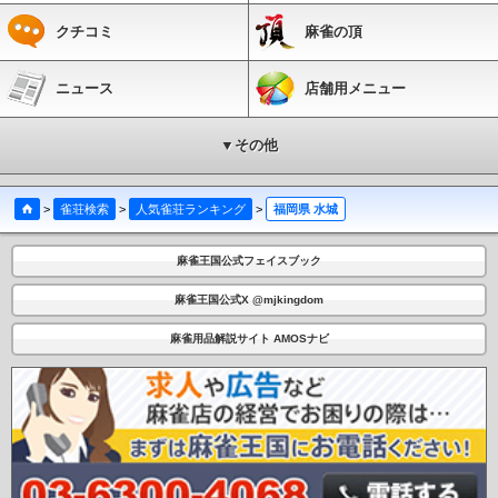
クチコミ
麻雀の頂
ニュース
店舗用メニュー
▼その他
>
雀荘検索
>
人気雀荘ランキング
>
福岡県 水城
麻雀王国公式フェイスブック
麻雀王国公式X @mjkingdom
麻雀用品解説サイト AMOSナビ