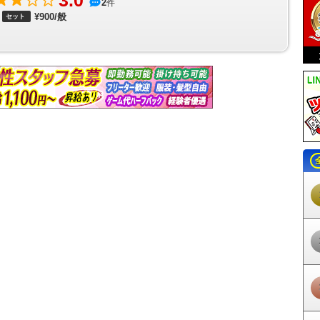
3.0
2
件
大橋駅
井尻駅
雑餉隈駅
春日原駅
白木原駅
下大利駅
都府楼前駅
西
¥900/般
セット
三国が丘駅
三沢駅
大保駅
小郡駅
西鉄小郡駅
端間駅
味坂駅
宮の陣
福駅
安武駅
大善寺駅
三潴駅
犬塚駅
大溝駅
八丁牟田駅
蒲池駅
矢
江の浦駅
開駅
西鉄渡瀬駅
倉永駅
東甘木駅
西鉄銀水駅
新栄町駅
紫
賀茶屋駅
北野駅
大城駅
金島駅
大堰駅
本郷駅
上浦駅
馬田駅
甘木
花園前駅
唐の原駅
三苫駅
西鉄新宮駅
古賀ゴルフ場前駅
西鉄古賀駅
駅
松崎駅
今隈駅
西太刀洗駅
山隈駅
太刀洗駅
高田駅
南直方御殿口駅
駅
赤池駅
人見駅
金田駅
上金田駅
糒駅
田川市立病院駅
下伊田駅
豊
駅
柿下温泉口駅
内田駅
赤駅
油須原駅
源じいの森駅
崎山駅
犀川駅
美夜古泉駅
福岡空港駅
東比恵駅
祇園駅
中洲川端駅
天神駅
赤坂駅
大
町駅
千代県庁口駅
馬出九大病院前駅
箱崎宮前駅
箱崎九大前駅
橋本駅
隈駅
金山駅
茶山駅
別府駅
六本松駅
桜坂駅
薬院大通駅
渡辺通駅
天
城野駅
北方駅
競馬場前駅
守恒駅
徳力公団前駅
徳力嵐山口駅
志井
森下駅
今池駅
永犬丸駅
三ヶ森駅
西山駅
通谷駅
東中間駅
筑豊中間
瀬駅
木屋瀬駅
遠賀野駅
感田駅
筑豊直方駅
出光美術館駅
ノーフォー