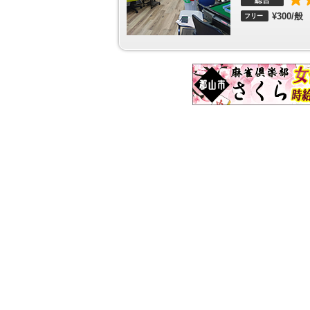
総合
西鉄福岡（天神）駅
薬院駅
西鉄平尾駅
高宮駅
¥300/般
フリー
鉄二日市駅
朝倉街道駅
桜台駅
筑紫駅
津古駅
駅
櫛原駅
西鉄久留米駅
花畑駅
試験場前駅
津
加部駅
西鉄柳川駅
徳益駅
塩塚駅
西鉄中島駅
駅
西鉄五条駅
太宰府駅
五郎丸駅
学校前駅
古
駅
貝塚駅
名島駅
香椎宮前駅
西鉄香椎駅
香椎
花見駅
西鉄福間駅
宮地岳駅
津屋崎駅
大板井
あかぢ駅
藤棚駅
中泉駅
市場駅
ふれあい生力
前大熊駅
松山駅
糸田駅
大藪駅
上伊田駅
勾金
東犀川三四郎駅
新豊津駅
豊津駅
今川河童駅
濠公園駅
唐人町駅
西新駅
藤崎駅
室見駅
呉服
次郎丸駅
賀茂駅
野芥駅
梅林駅
福大前駅
七
神南駅
平和通駅
旦過駅
香春口三萩野駅
片野駅
駅
企救丘駅
西黒崎駅
熊西駅
萩原駅
穴生駅
駅
希望が丘高校前駅
筑豊香月駅
楠橋駅
新木屋
ク広場駅
関門海峡めかり駅