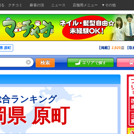
切る
クチコミ
麻雀の頂
ニュース
店舗用メニュー
▼その他
県 原町
【掲載】
2,920
店
【取
検索
エリア
で探す
総合ランキング
岡県 原町