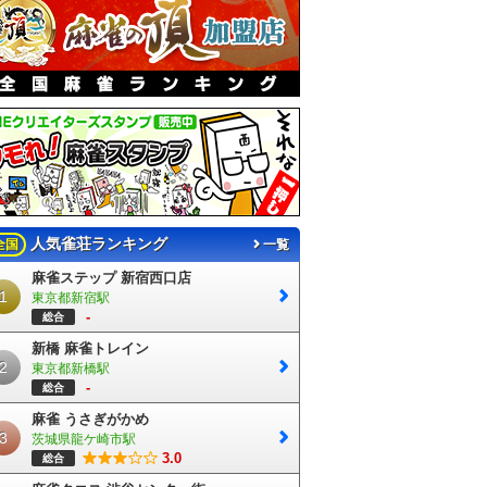
人気雀荘ランキング
全国
一覧
麻雀ステップ 新宿西口店
1
東京都新宿駅
-
総合
新橋 麻雀トレイン
2
東京都新橋駅
-
総合
麻雀 うさぎがかめ
3
茨城県龍ケ崎市駅
3.0
総合