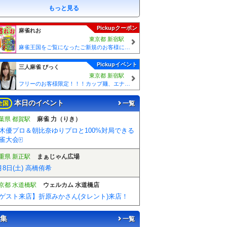
もっと見る
Pickupクーポン
麻雀れお
東京都 新宿駅
麻雀王国をご覧になったご新規のお客様には 「麻雀王国を見た」で ☆フリーのお客様はアンケートにお答え頂けると 終日フリー料金を無料に致します！！激熱！！Σ(´∀`;)
Pickupイベント
三人麻雀 びっく
東京都 新宿駅
フリーのお客様限定！！！カップ麺、エナジードリンクのサービスがございます☆
本日のイベント
全国
一覧
葉県 都賀駅
麻雀 力（りき）
木優プロ＆朝比奈ゆりプロと100%対局できる
雀大会🀄️
重県 新正駅
まぁじゃん広場
月8日(土) 高橋侑希
京都 水道橋駅
ウェルカム 水道橋店
ゲスト来店】折原みかさん(タレント)来店！
集
一覧