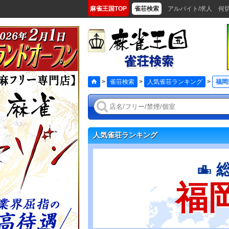
麻雀王国TOP
雀荘検索
アルバイト/求人
何
>
雀荘検索
>
人気雀荘ランキング
>
福岡
人気雀荘ランキング
福