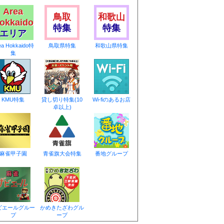
Area
鳥取
和歌山
okkaido
特集
特集
エリア
ea Hokkaido特
鳥取県特集
和歌山県特集
集
KMU特集
貸し切り特集(10
Wi-fiのあるお店
卓以上)
麻雀甲子園
青雀旗大会特集
番地グループ
ビエールグルー
かめきたざわグル
プ
ープ