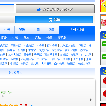
カテゴリランキング
路線
中部
近畿
中国
四国
九州
・
沖縄
長崎
佐賀
熊本
宮城
沖縄
鹿児島
O
記念館駅
門司港駅
小森江駅
小倉駅
西小倉駅
九州工大前駅
戸畑駅
枝
前駅
陣原駅
折尾駅
水巻駅
遠賀川駅
海老津駅
教育大前駅
赤間駅
大前駅
九産大前駅
香椎駅
千早駅
西鉄千早駅
箱崎駅
吉塚駅
ししぶ駅
O
大野城駅
水城駅
都府楼南駅
二日市駅
天拝山駅
原田駅
久留米駅
荒木
瀬高駅
渡瀬駅
吉野駅
銀水駅
大牟田駅
南小倉駅
城野駅
安部山公園
行橋駅
南行橋駅
新田原駅
築城駅
椎田駅
豊前松江駅
宇島駅
三毛門
もっと見る
蔵院前駅
筑前山手駅
篠栗駅
門松駅
長者原駅
原町駅
柚須駅
姪浜駅
多江駅
筑前前原駅
美咲が丘駅
加布里駅
一貴山駅
筑前深江駅
大入駅
N
島駅
本城駅
東水巻駅
中間駅
筑前垣生駅
鞍手駅
筑前植木駅
新入駅
駅
飯塚駅
天道駅
上穂波駅
筑前内野駅
筑前山家駅
南久留米駅
久留米
筑後吉井駅
うきは駅
筑後大石駅
久留米高校前駅
石田駅
志井公園駅
 徒歩10分
N
本松駅
田川伊田駅
田川後藤寺駅
池尻駅
豊前川崎駅
西添田駅
添田駅
三麻
山駅
歓遊舎ひこさん駅
上三緒駅
下鴨生駅
筑前庄内駅
船尾駅
西戸崎駅
駅
舞松原駅
土井駅
伊賀駅
酒殿駅
須恵駅
須恵中央駅
新原駅
宇美駅