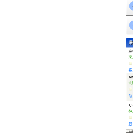
最
A
北
瓶
リ
神
新
麻
東