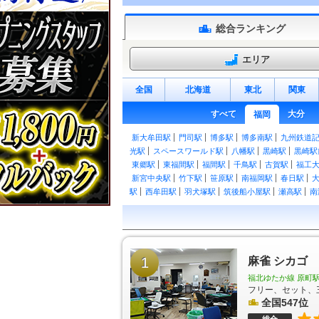
総合ランキング
エリア
全国
北海道
東北
関東
すべて
大分
福岡
新大牟田駅
門司駅
博多駅
博多南駅
九州鉄道
光駅
スペースワールド駅
八幡駅
黒崎駅
黒崎駅
東郷駅
東福間駅
福間駅
千鳥駅
古賀駅
福工
新宮中央駅
竹下駅
笹原駅
南福岡駅
春日駅
駅
西牟田駅
羽犬塚駅
筑後船小屋駅
瀬高駅
南
駅
下曽根駅
朽網駅
苅田駅
小波瀬西工大前駅
駅
吉富駅
桂川駅
筑前大分駅
九郎原駅
城戸南
下山門駅
今宿駅
九大学研都市駅
周船寺駅
波
福吉駅
鹿家駅
若松駅
藤ノ木駅
奥洞海駅
二
直方駅
1
勝野駅
小竹駅
鯰田駅
麻雀 シカゴ
浦田駅
新飯塚
大学前駅
御井駅
善導寺駅
筑後草野駅
田主丸駅
福北ゆたか線 原町駅
志井駅
石原町駅
呼野駅
採銅所駅
香春駅
一
フリー、セット、
豊前桝田駅
彦山駅
筑前岩屋駅
大行司駅
宝珠
全国547位
海ノ中道駅
雁ノ巣駅
奈多駅
和白駅
香椎神宮