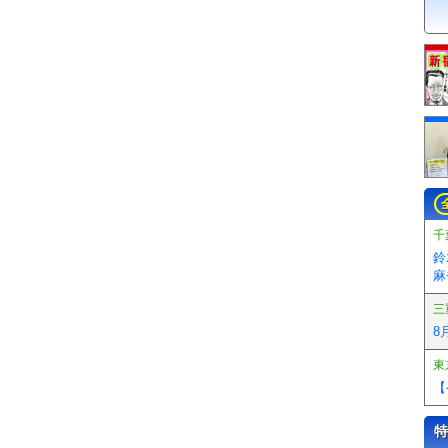
千
鈴
麻
三
8
東
【
特