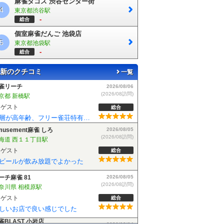
麻雀タコス 渋谷センター街
4
東京都渋谷駅
-
総合
個室麻雀だんご 池袋店
5
東京都池袋駅
-
総合
新のクチコミ
一覧
musement麻雀 しろ
2026/08/05
(2026/08訪問)
海道 西１１丁目駅
ゲスト
総合
ビールが飲み放題でよかった
ーチ麻雀 81
2026/08/05
(2026/08訪問)
奈川県 相模原駅
ゲスト
総合
しいお店で良い感じでした
雀BLAST 小岩店
2026/08/04
(2026/08訪問)
京都 小岩駅
ゲスト
総合
麻雀BLASTさんでフリーデビューしました！お客さんも優しい方で楽しく遊べました！