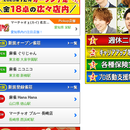
Pickup店舗
マーチャオ χ (カイ) 名古屋栄店
愛知県 栄駅
愛知県内の注目店舗！
新規オープン雀荘
全国
一覧
麻雀 ぐりじゃん
PEN
東京都 大泉学園駅
麻雀 ニコニコ
PEN
東京都 新橋駅
新規登録雀荘
全国
一覧
麻雀 Hana Hana
EW
山口県 徳山駅
マーチャオ ブルー 長崎店
EW
長崎県 西浜町駅