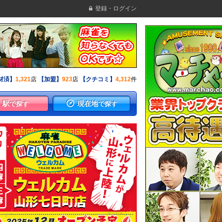
登録・ログイン
材済】
1,321
店
【加盟】
923
店
【クチコミ】
4,312
件
駅
現在地
で探す
で探す