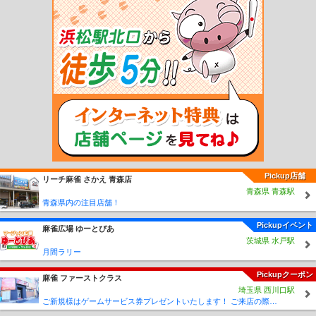
宇島駅
三毛門駅
吉富駅
桂川駅
筑前大分駅
九郎原駅
城戸南蔵院前駅
筑前山
手駅
篠栗駅
門松駅
長者原駅
原町駅
柚須駅
姪浜駅
下山門駅
今宿駅
九大
学研都市駅
周船寺駅
波多江駅
筑前前原駅
美咲が丘駅
加布里駅
一貴山駅
筑
前深江駅
大入駅
福吉駅
鹿家駅
若松駅
藤ノ木駅
奥洞海駅
二島駅
本城駅
東水巻駅
中間駅
筑前垣生駅
鞍手駅
筑前植木駅
新入駅
直方駅
勝野駅
小竹
駅
鯰田駅
浦田駅
新飯塚駅
飯塚駅
天道駅
上穂波駅
筑前内野駅
筑前山家
駅
南久留米駅
久留米大学前駅
御井駅
善導寺駅
筑後草野駅
田主丸駅
筑後吉
井駅
うきは駅
筑後大石駅
久留米高校前駅
石田駅
志井公園駅
志井駅
石原町
駅
呼野駅
採銅所駅
香春駅
一本松駅
田川伊田駅
田川後藤寺駅
池尻駅
豊前
川崎駅
西添田駅
添田駅
豊前桝田駅
彦山駅
筑前岩屋駅
大行司駅
宝珠山駅
歓遊舎ひこさん駅
上三緒駅
下鴨生駅
筑前庄内駅
船尾駅
西戸崎駅
海ノ中道
駅
雁ノ巣駅
奈多駅
和白駅
香椎神宮駅
舞松原駅
土井駅
伊賀駅
酒殿駅
須
恵駅
須恵中央駅
新原駅
宇美駅
西鉄福岡（天神）駅
薬院駅
西鉄平尾駅
高宮
Pickup店舗
リーチ麻雀 さかえ 青森店
駅
大橋駅
井尻駅
雑餉隈駅
春日原駅
白木原駅
下大利駅
都府楼前駅
西鉄二
青森県 青森駅
日市駅
朝倉街道駅
桜台駅
筑紫駅
津古駅
三国が丘駅
三沢駅
大保駅
小郡
青森県内の注目店舗！
駅
西鉄小郡駅
端間駅
味坂駅
宮の陣駅
櫛原駅
西鉄久留米駅
花畑駅
試験場
前駅
津福駅
安武駅
大善寺駅
三潴駅
犬塚駅
大溝駅
八丁牟田駅
蒲池駅
矢
Pickupイベント
麻雀広場 ゆーとぴあ
加部駅
西鉄柳川駅
徳益駅
塩塚駅
西鉄中島駅
江の浦駅
開駅
西鉄渡瀬駅
倉
茨城県 水戸駅
永駅
東甘木駅
西鉄銀水駅
新栄町駅
紫駅
西鉄五条駅
太宰府駅
五郎丸駅
学
月間ラリー
校前駅
古賀茶屋駅
北野駅
大城駅
金島駅
大堰駅
本郷駅
上浦駅
馬田駅
甘
Pickupクーポン
木駅
貝塚駅
名島駅
香椎宮前駅
西鉄香椎駅
香椎花園前駅
唐の原駅
三苫駅
麻雀 ファーストクラス
埼玉県 西川口駅
西鉄新宮駅
古賀ゴルフ場前駅
西鉄古賀駅
花見駅
西鉄福間駅
宮地岳駅
津屋崎
ご新規様はゲームサービス券プレゼントいたします！ ご来店の際に従業員に「麻雀王国みた」とスタッフにお伝えください♪
駅
大板井駅
松崎駅
今隈駅
西太刀洗駅
山隈駅
太刀洗駅
高田駅
南直方御殿