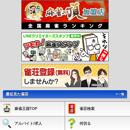
口駅
あかぢ駅
藤棚駅
中泉駅
市場駅
ふれあい生力駅
赤池駅
人見駅
金田
駅
上金田駅
糒駅
田川市立病院駅
下伊田駅
豊前大熊駅
松山駅
糸田駅
大藪
駅
上伊田駅
勾金駅
柿下温泉口駅
内田駅
赤駅
油須原駅
源じいの森駅
崎山
駅
犀川駅
東犀川三四郎駅
新豊津駅
豊津駅
今川河童駅
美夜古泉駅
福岡空港
駅
東比恵駅
祇園駅
中洲川端駅
天神駅
赤坂駅
大濠公園駅
唐人町駅
西新
駅
藤崎駅
室見駅
呉服町駅
千代県庁口駅
馬出九大病院前駅
箱崎宮前駅
箱崎
九大前駅
橋本駅
次郎丸駅
賀茂駅
野芥駅
梅林駅
福大前駅
七隈駅
金山駅
茶山駅
別府駅
六本松駅
桜坂駅
薬院大通駅
渡辺通駅
天神南駅
平和通駅
旦
過駅
香春口三萩野駅
片野駅
城野駅
北方駅
競馬場前駅
守恒駅
徳力公団前
駅
徳力嵐山口駅
志井駅
企救丘駅
西黒崎駅
熊西駅
萩原駅
穴生駅
森下駅
今池駅
永犬丸駅
三ヶ森駅
西山駅
通谷駅
東中間駅
筑豊中間駅
希望が丘高校
前駅
筑豊香月駅
楠橋駅
新木屋瀬駅
木屋瀬駅
遠賀野駅
感田駅
筑豊直方駅
出光美術館駅
ノーフォーク広場駅
関門海峡めかり駅
最近見た雀荘
一覧
麻雀王国TOP
雀荘検索
アルバイト/求人
何切る