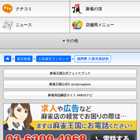
クチコミ
麻雀の頂
ニュース
店舗用メニュー
▼その他
>
雀荘検索
>
人気雀荘ランキング
>
福岡県 久留米高校前
麻雀王国公式フェイスブック
麻雀王国公式X @mjkingdom
麻雀用品解説サイト AMOSナビ