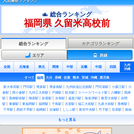
人気雀荘ランキング
総合ランキング
福岡県 久留米高校前
総合ランキング
カテゴリランキング
エリア
路線
九州
全国
北海道
東北
関東
中部
近畿
中国
四国
沖縄
すべて
大分
長崎
佐賀
熊本
宮城
沖縄
鹿児島
福岡
新大牟田駅
門司駅
博多駅
博多南駅
九州鉄道記念館駅
門司港駅
小森江駅
小
倉駅
西小倉駅
九州工大前駅
戸畑駅
枝光駅
スペースワールド駅
八幡駅
黒崎
駅
黒崎駅前駅
陣原駅
折尾駅
水巻駅
遠賀川駅
海老津駅
教育大前駅
赤間
駅
東郷駅
東福間駅
福間駅
千鳥駅
古賀駅
福工大前駅
九産大前駅
香椎駅
千早駅
西鉄千早駅
箱崎駅
吉塚駅
ししぶ駅
新宮中央駅
竹下駅
笹原駅
南福
岡駅
春日駅
大野城駅
水城駅
都府楼南駅
二日市駅
天拝山駅
原田駅
久留米
もっと見る
駅
荒木駅
西牟田駅
羽犬塚駅
筑後船小屋駅
瀬高駅
南瀬高駅
渡瀬駅
吉野
駅
銀水駅
大牟田駅
南小倉駅
城野駅
安部山公園駅
下曽根駅
朽網駅
苅田
駅
小波瀬西工大前駅
行橋駅
南行橋駅
新田原駅
築城駅
椎田駅
豊前松江駅