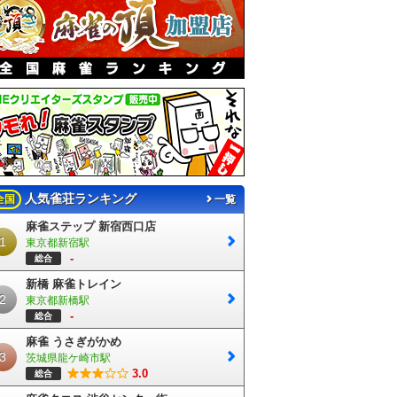
人気雀荘ランキング
全国
一覧
麻雀ステップ 新宿西口店
1
東京都新宿駅
-
総合
新橋 麻雀トレイン
2
東京都新橋駅
-
総合
麻雀 うさぎがかめ
3
茨城県龍ケ崎市駅
3.0
総合