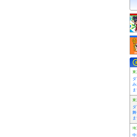
東
ダ
み
ま
東
ダ
舞
ま
埼
中