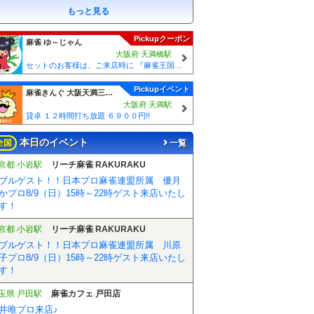
もっと見る
Pickupクーポン
麻雀 ゆ～じゃん
大阪府 天満橋駅
セットのお客様は、ご来店時に 『麻雀王国を見た』とお伝えください(_ _) セット料金が5時間3000円に✨
Pickupイベント
麻雀きんぐ 大阪天満三人打店
大阪府 天満駅
貸卓 １２時間打ち放題 ６９００円!!
本日のイベント
全国
一覧
京都 小岩駅
リーチ麻雀 RAKURAKU
ブルゲスト！！日本プロ麻雀連盟所属 優月
かプロ8/9（日）15時～22時ゲスト来店いたし
す！
京都 小岩駅
リーチ麻雀 RAKURAKU
ブルゲスト！！日本プロ麻雀連盟所属 川原
子プロ8/9（日）15時～22時ゲスト来店いたし
す！
玉県 戸田駅
麻雀カフェ 戸田店
井唯プロ来店♪