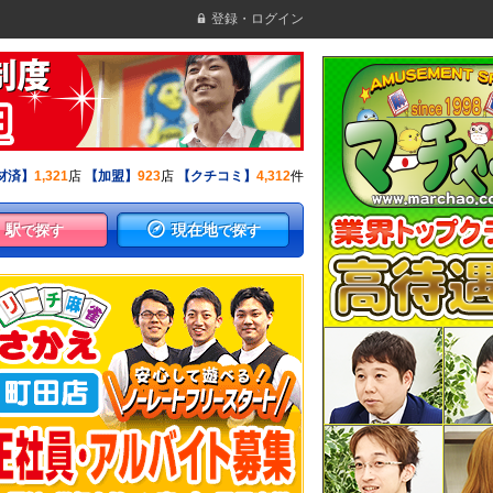
登録・ログイン
材済】
1,321
店
【加盟】
923
店
【クチコミ】
4,312
件
駅
現在地
で探す
で探す