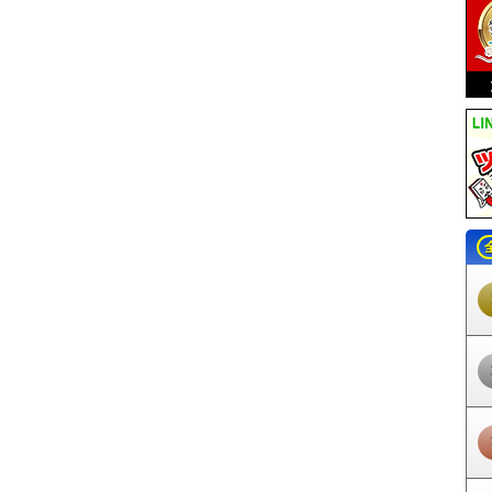
大橋駅
井尻駅
雑餉隈駅
春日原駅
白木原駅
下大利駅
都府楼前駅
西
三国が丘駅
三沢駅
大保駅
小郡駅
西鉄小郡駅
端間駅
味坂駅
宮の陣
福駅
安武駅
大善寺駅
三潴駅
犬塚駅
大溝駅
八丁牟田駅
蒲池駅
矢
江の浦駅
開駅
西鉄渡瀬駅
倉永駅
東甘木駅
西鉄銀水駅
新栄町駅
紫
賀茶屋駅
北野駅
大城駅
金島駅
大堰駅
本郷駅
上浦駅
馬田駅
甘木
花園前駅
唐の原駅
三苫駅
西鉄新宮駅
古賀ゴルフ場前駅
西鉄古賀駅
駅
松崎駅
今隈駅
西太刀洗駅
山隈駅
太刀洗駅
高田駅
南直方御殿口駅
駅
赤池駅
人見駅
金田駅
上金田駅
糒駅
田川市立病院駅
下伊田駅
豊
駅
柿下温泉口駅
内田駅
赤駅
油須原駅
源じいの森駅
崎山駅
犀川駅
美夜古泉駅
福岡空港駅
東比恵駅
祇園駅
中洲川端駅
天神駅
赤坂駅
大
町駅
千代県庁口駅
馬出九大病院前駅
箱崎宮前駅
箱崎九大前駅
橋本駅
隈駅
金山駅
茶山駅
別府駅
六本松駅
桜坂駅
薬院大通駅
渡辺通駅
天
城野駅
北方駅
競馬場前駅
守恒駅
徳力公団前駅
徳力嵐山口駅
志井
森下駅
今池駅
永犬丸駅
三ヶ森駅
西山駅
通谷駅
東中間駅
筑豊中間
瀬駅
木屋瀬駅
遠賀野駅
感田駅
筑豊直方駅
出光美術館駅
ノーフォー