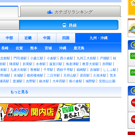
カテゴリランキング
路線
中部
近畿
中国
四国
九州
・
沖縄
長崎
佐賀
熊本
宮城
沖縄
鹿児島
O
記念館駅
門司港駅
小森江駅
小倉駅
西小倉駅
九州工大前駅
戸畑駅
枝
前駅
陣原駅
折尾駅
水巻駅
遠賀川駅
海老津駅
教育大前駅
赤間駅
大前駅
九産大前駅
香椎駅
千早駅
西鉄千早駅
箱崎駅
吉塚駅
ししぶ駅
O
大野城駅
水城駅
都府楼南駅
二日市駅
天拝山駅
原田駅
久留米駅
荒木
瀬高駅
渡瀬駅
吉野駅
銀水駅
大牟田駅
南小倉駅
城野駅
安部山公園
行橋駅
南行橋駅
新田原駅
築城駅
椎田駅
豊前松江駅
宇島駅
三毛門
もっと見る
蔵院前駅
筑前山手駅
篠栗駅
門松駅
長者原駅
原町駅
柚須駅
姪浜駅
多江駅
筑前前原駅
美咲が丘駅
加布里駅
一貴山駅
筑前深江駅
大入駅
N
島駅
本城駅
東水巻駅
中間駅
筑前垣生駅
鞍手駅
筑前植木駅
新入駅
駅
飯塚駅
天道駅
上穂波駅
筑前内野駅
筑前山家駅
南久留米駅
久留米
筑後吉井駅
うきは駅
筑後大石駅
久留米高校前駅
石田駅
志井公園駅
N
本松駅
田川伊田駅
田川後藤寺駅
池尻駅
豊前川崎駅
西添田駅
添田駅
山駅
歓遊舎ひこさん駅
上三緒駅
下鴨生駅
筑前庄内駅
船尾駅
西戸崎駅
駅
舞松原駅
土井駅
伊賀駅
酒殿駅
須恵駅
須恵中央駅
新原駅
宇美駅