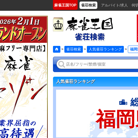
麻雀王国TOP
雀荘検索
アルバイト/求人
何
>
雀荘検索
>
人気雀荘ランキング
>
福岡
人気雀荘ランキング
福岡