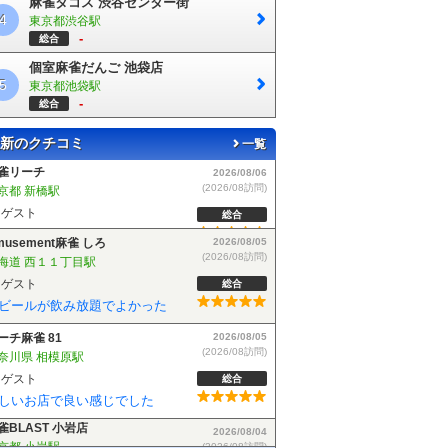
麻雀タコス 渋谷センター街
4
東京都渋谷駅
-
総合
個室麻雀だんご 池袋店
5
東京都池袋駅
-
総合
新のクチコミ
一覧
musement麻雀 しろ
2026/08/05
(2026/08訪問)
海道 西１１丁目駅
ゲスト
総合
ビールが飲み放題でよかった
ーチ麻雀 81
2026/08/05
(2026/08訪問)
奈川県 相模原駅
ゲスト
総合
しいお店で良い感じでした
雀BLAST 小岩店
2026/08/04
(2026/08訪問)
京都 小岩駅
ゲスト
総合
麻雀BLASTさんでフリーデビューしました！お客さんも優しい方で楽しく遊べました！