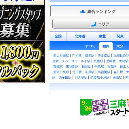
総合ランキング
エリア
全国
北海道
東北
関東
すべて
大分
福岡
新大牟田駅
門司駅
博多駅
博多南駅
九州鉄道
光駅
スペースワールド駅
八幡駅
黒崎駅
黒崎駅
東郷駅
東福間駅
福間駅
千鳥駅
古賀駅
福工
新宮中央駅
竹下駅
笹原駅
南福岡駅
春日駅
駅
西牟田駅
羽犬塚駅
筑後船小屋駅
瀬高駅
南
駅
下曽根駅
朽網駅
苅田駅
小波瀬西工大前駅
駅
吉富駅
桂川駅
筑前大分駅
九郎原駅
城戸南
下山門駅
今宿駅
九大学研都市駅
周船寺駅
波
福吉駅
鹿家駅
若松駅
藤ノ木駅
奥洞海駅
二
直方駅
勝野駅
小竹駅
鯰田駅
浦田駅
新飯塚
大学前駅
御井駅
善導寺駅
筑後草野駅
田主丸駅
志井駅
石原町駅
呼野駅
採銅所駅
香春駅
一
豊前桝田駅
彦山駅
筑前岩屋駅
大行司駅
宝珠
海ノ中道駅
雁ノ巣駅
奈多駅
和白駅
香椎神宮