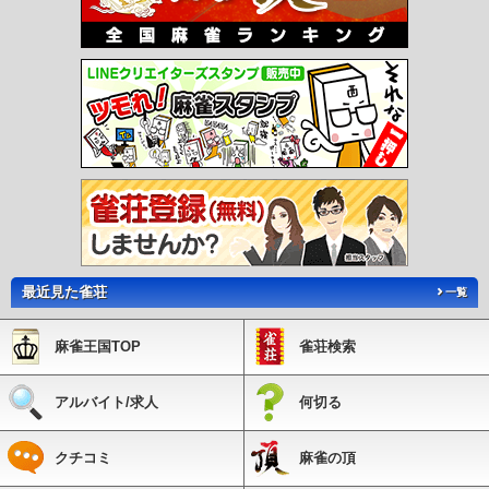
駅
犀川駅
東犀川三四郎駅
新豊津駅
豊津駅
今川河童駅
美夜古泉駅
福岡空港
駅
東比恵駅
祇園駅
中洲川端駅
天神駅
赤坂駅
大濠公園駅
唐人町駅
西新
駅
藤崎駅
室見駅
呉服町駅
千代県庁口駅
馬出九大病院前駅
箱崎宮前駅
箱崎
九大前駅
橋本駅
次郎丸駅
賀茂駅
野芥駅
梅林駅
福大前駅
七隈駅
金山駅
茶山駅
別府駅
六本松駅
桜坂駅
薬院大通駅
渡辺通駅
天神南駅
平和通駅
旦
過駅
香春口三萩野駅
片野駅
城野駅
北方駅
競馬場前駅
守恒駅
徳力公団前
駅
徳力嵐山口駅
志井駅
企救丘駅
西黒崎駅
熊西駅
萩原駅
穴生駅
森下駅
今池駅
永犬丸駅
三ヶ森駅
西山駅
通谷駅
東中間駅
筑豊中間駅
希望が丘高校
前駅
筑豊香月駅
楠橋駅
新木屋瀬駅
木屋瀬駅
遠賀野駅
感田駅
筑豊直方駅
出光美術館駅
ノーフォーク広場駅
関門海峡めかり駅
最近見た雀荘
一覧
麻雀王国TOP
雀荘検索
アルバイト/求人
何切る
クチコミ
麻雀の頂