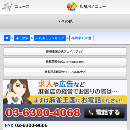
ニュース
店舗用メニュー
▼その他
>
雀荘検索
>
人気雀荘ランキング
>
福岡県 江の浦
麻雀王国公式フェイスブック
麻雀王国公式X @mjkingdom
麻雀用品解説サイト AMOSナビ
03-6300-9605
FAX