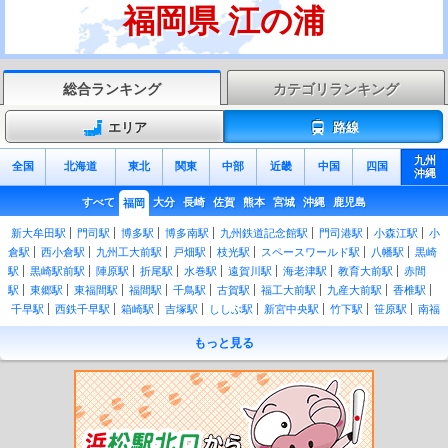
福岡県 江の浦
総合ランキング
カテゴリランキング
エリア
路線
九州
全国
北海道
東北
関東
中部
近畿
中国
四国
沖縄
すべて
大分
長崎
佐賀
熊本
宮城
沖縄
鹿児島
福岡
新大牟田駅
門司駅
博多駅
博多南駅
九州鉄道記念館駅
門司港駅
小森江駅
小
倉駅
西小倉駅
九州工大前駅
戸畑駅
枝光駅
スペースワールド駅
八幡駅
黒崎
駅
黒崎駅前駅
陣原駅
折尾駅
水巻駅
遠賀川駅
海老津駅
教育大前駅
赤間
駅
東郷駅
東福間駅
福間駅
千鳥駅
古賀駅
福工大前駅
九産大前駅
香椎駅
千早駅
西鉄千早駅
箱崎駅
吉塚駅
ししぶ駅
新宮中央駅
竹下駅
笹原駅
南福
岡駅
春日駅
大野城駅
水城駅
都府楼南駅
二日市駅
天拝山駅
原田駅
久留米
もっと見る
駅
荒木駅
西牟田駅
羽犬塚駅
筑後船小屋駅
瀬高駅
南瀬高駅
渡瀬駅
吉野
駅
銀水駅
大牟田駅
南小倉駅
城野駅
安部山公園駅
下曽根駅
朽網駅
苅田
駅
小波瀬西工大前駅
行橋駅
南行橋駅
新田原駅
築城駅
椎田駅
豊前松江駅
宇島駅
三毛門駅
吉富駅
桂川駅
筑前大分駅
九郎原駅
城戸南蔵院前駅
筑前山
手駅
篠栗駅
門松駅
長者原駅
原町駅
柚須駅
姪浜駅
下山門駅
今宿駅
九大
学研都市駅
周船寺駅
波多江駅
筑前前原駅
美咲が丘駅
加布里駅
一貴山駅
筑