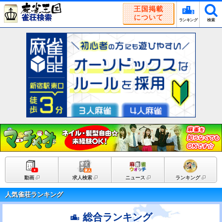
王国掲載
について
ランキング
検索
動画
求人検索
ニュース
ランキング
人気雀荘ランキング
総合ランキング