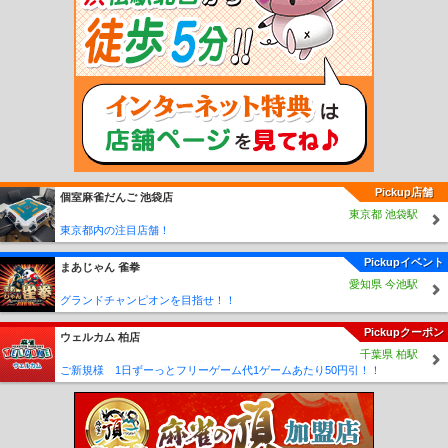
前深江駅
大入駅
福吉駅
鹿家駅
若松駅
藤ノ木駅
奥洞海駅
二島駅
本城駅
東水巻駅
中間駅
筑前垣生駅
鞍手駅
筑前植木駅
新入駅
直方駅
勝野駅
小竹
駅
鯰田駅
浦田駅
新飯塚駅
飯塚駅
天道駅
上穂波駅
筑前内野駅
筑前山家
駅
南久留米駅
久留米大学前駅
御井駅
善導寺駅
筑後草野駅
田主丸駅
筑後吉
井駅
うきは駅
筑後大石駅
久留米高校前駅
石田駅
志井公園駅
志井駅
石原町
駅
呼野駅
採銅所駅
香春駅
一本松駅
田川伊田駅
田川後藤寺駅
池尻駅
豊前
川崎駅
西添田駅
添田駅
豊前桝田駅
彦山駅
筑前岩屋駅
大行司駅
宝珠山駅
歓遊舎ひこさん駅
上三緒駅
下鴨生駅
筑前庄内駅
船尾駅
西戸崎駅
海ノ中道
駅
雁ノ巣駅
奈多駅
和白駅
香椎神宮駅
舞松原駅
土井駅
伊賀駅
酒殿駅
須
恵駅
須恵中央駅
新原駅
宇美駅
西鉄福岡（天神）駅
薬院駅
西鉄平尾駅
高宮
Pickup店舗
個室麻雀だんご 池袋店
駅
大橋駅
井尻駅
雑餉隈駅
春日原駅
白木原駅
下大利駅
都府楼前駅
西鉄二
東京都 池袋駅
日市駅
朝倉街道駅
桜台駅
筑紫駅
津古駅
三国が丘駅
三沢駅
大保駅
小郡
東京都内の注目店舗！
駅
西鉄小郡駅
端間駅
味坂駅
宮の陣駅
櫛原駅
西鉄久留米駅
花畑駅
試験場
前駅
津福駅
安武駅
大善寺駅
三潴駅
犬塚駅
大溝駅
八丁牟田駅
蒲池駅
矢
Pickupイベント
まあじゃん 雀拳
加部駅
西鉄柳川駅
徳益駅
塩塚駅
西鉄中島駅
江の浦駅
開駅
西鉄渡瀬駅
倉
愛知県 今池駅
永駅
東甘木駅
西鉄銀水駅
新栄町駅
紫駅
西鉄五条駅
太宰府駅
五郎丸駅
学
グランドチャンピオンを目指せ！！
校前駅
古賀茶屋駅
北野駅
大城駅
金島駅
大堰駅
本郷駅
上浦駅
馬田駅
甘
Pickupクーポン
木駅
貝塚駅
名島駅
香椎宮前駅
西鉄香椎駅
香椎花園前駅
唐の原駅
三苫駅
ウェルカム 柏店
千葉県 柏駅
西鉄新宮駅
古賀ゴルフ場前駅
西鉄古賀駅
花見駅
西鉄福間駅
宮地岳駅
津屋崎
ご新規様 1日ずーっとフリーゲーム代1ゲームあたり50円引！！
駅
大板井駅
松崎駅
今隈駅
西太刀洗駅
山隈駅
太刀洗駅
高田駅
南直方御殿
口駅
あかぢ駅
藤棚駅
中泉駅
市場駅
ふれあい生力駅
赤池駅
人見駅
金田
駅
上金田駅
糒駅
田川市立病院駅
下伊田駅
豊前大熊駅
松山駅
糸田駅
大藪
駅
上伊田駅
勾金駅
柿下温泉口駅
内田駅
赤駅
油須原駅
源じいの森駅
崎山