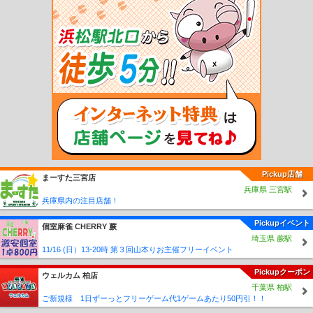
宇島駅
三毛門駅
吉富駅
桂川駅
筑前大分駅
九郎原駅
城戸南蔵院前駅
筑前山
手駅
篠栗駅
門松駅
長者原駅
原町駅
柚須駅
姪浜駅
下山門駅
今宿駅
九大
学研都市駅
周船寺駅
波多江駅
筑前前原駅
美咲が丘駅
加布里駅
一貴山駅
筑
前深江駅
大入駅
福吉駅
鹿家駅
若松駅
藤ノ木駅
奥洞海駅
二島駅
本城駅
東水巻駅
中間駅
筑前垣生駅
鞍手駅
筑前植木駅
新入駅
直方駅
勝野駅
小竹
駅
鯰田駅
浦田駅
新飯塚駅
飯塚駅
天道駅
上穂波駅
筑前内野駅
筑前山家
駅
南久留米駅
久留米大学前駅
御井駅
善導寺駅
筑後草野駅
田主丸駅
筑後吉
井駅
うきは駅
筑後大石駅
久留米高校前駅
石田駅
志井公園駅
志井駅
石原町
駅
呼野駅
採銅所駅
香春駅
一本松駅
田川伊田駅
田川後藤寺駅
池尻駅
豊前
川崎駅
西添田駅
添田駅
豊前桝田駅
彦山駅
筑前岩屋駅
大行司駅
宝珠山駅
歓遊舎ひこさん駅
上三緒駅
下鴨生駅
筑前庄内駅
船尾駅
西戸崎駅
海ノ中道
駅
雁ノ巣駅
奈多駅
和白駅
香椎神宮駅
舞松原駅
土井駅
伊賀駅
酒殿駅
須
恵駅
須恵中央駅
新原駅
宇美駅
西鉄福岡（天神）駅
薬院駅
西鉄平尾駅
高宮
Pickup店舗
まーすた三宮店
駅
大橋駅
井尻駅
雑餉隈駅
春日原駅
白木原駅
下大利駅
都府楼前駅
西鉄二
兵庫県 三宮駅
日市駅
朝倉街道駅
桜台駅
筑紫駅
津古駅
三国が丘駅
三沢駅
大保駅
小郡
兵庫県内の注目店舗！
駅
西鉄小郡駅
端間駅
味坂駅
宮の陣駅
櫛原駅
西鉄久留米駅
花畑駅
試験場
前駅
津福駅
安武駅
大善寺駅
三潴駅
犬塚駅
大溝駅
八丁牟田駅
蒲池駅
矢
Pickupイベント
個室麻雀 CHERRY 蕨
加部駅
西鉄柳川駅
徳益駅
塩塚駅
西鉄中島駅
江の浦駅
開駅
西鉄渡瀬駅
倉
埼玉県 蕨駅
永駅
東甘木駅
西鉄銀水駅
新栄町駅
紫駅
西鉄五条駅
太宰府駅
五郎丸駅
学
11/16 (日）13-20時 第３回山本りお主催フリーイベント
校前駅
古賀茶屋駅
北野駅
大城駅
金島駅
大堰駅
本郷駅
上浦駅
馬田駅
甘
Pickupクーポン
木駅
貝塚駅
名島駅
香椎宮前駅
西鉄香椎駅
香椎花園前駅
唐の原駅
三苫駅
ウェルカム 柏店
千葉県 柏駅
西鉄新宮駅
古賀ゴルフ場前駅
西鉄古賀駅
花見駅
西鉄福間駅
宮地岳駅
津屋崎
ご新規様 1日ずーっとフリーゲーム代1ゲームあたり50円引！！
駅
大板井駅
松崎駅
今隈駅
西太刀洗駅
山隈駅
太刀洗駅
高田駅
南直方御殿