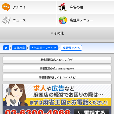
クチコミ
麻雀の頂
ニュース
店舗用メニュー
▼その他
>
雀荘検索
>
人気雀荘ランキング
>
福岡県 あかぢ
麻雀王国公式フェイスブック
麻雀王国公式X @mjkingdom
麻雀用品解説サイト AMOSナビ