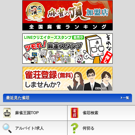
口駅
あかぢ駅
藤棚駅
中泉駅
市場駅
ふれあい生力駅
赤池駅
人見駅
金田
駅
上金田駅
糒駅
田川市立病院駅
下伊田駅
豊前大熊駅
松山駅
糸田駅
大藪
駅
上伊田駅
勾金駅
柿下温泉口駅
内田駅
赤駅
油須原駅
源じいの森駅
崎山
駅
犀川駅
東犀川三四郎駅
新豊津駅
豊津駅
今川河童駅
美夜古泉駅
福岡空港
駅
東比恵駅
祇園駅
中洲川端駅
天神駅
赤坂駅
大濠公園駅
唐人町駅
西新
駅
藤崎駅
室見駅
呉服町駅
千代県庁口駅
馬出九大病院前駅
箱崎宮前駅
箱崎
九大前駅
橋本駅
次郎丸駅
賀茂駅
野芥駅
梅林駅
福大前駅
七隈駅
金山駅
茶山駅
別府駅
六本松駅
桜坂駅
薬院大通駅
渡辺通駅
天神南駅
平和通駅
旦
過駅
香春口三萩野駅
片野駅
城野駅
北方駅
競馬場前駅
守恒駅
徳力公団前
駅
徳力嵐山口駅
志井駅
企救丘駅
西黒崎駅
熊西駅
萩原駅
穴生駅
森下駅
今池駅
永犬丸駅
三ヶ森駅
西山駅
通谷駅
東中間駅
筑豊中間駅
希望が丘高校
前駅
筑豊香月駅
楠橋駅
新木屋瀬駅
木屋瀬駅
遠賀野駅
感田駅
筑豊直方駅
出光美術館駅
ノーフォーク広場駅
関門海峡めかり駅
最近見た雀荘
一覧
麻雀王国TOP
雀荘検索
アルバイト/求人
何切る