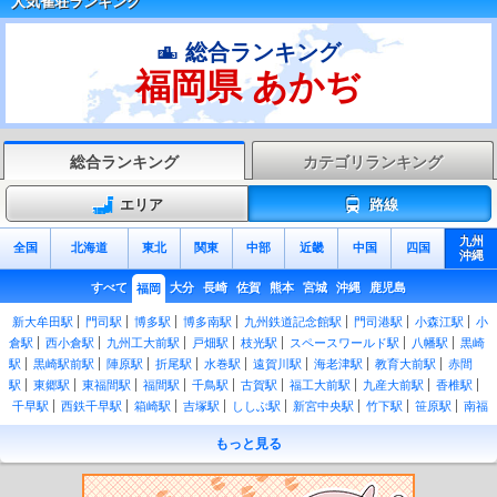
人気雀荘ランキング
総合ランキング
福岡県 あかぢ
総合ランキング
カテゴリランキング
エリア
路線
九州
全国
北海道
東北
関東
中部
近畿
中国
四国
沖縄
すべて
大分
長崎
佐賀
熊本
宮城
沖縄
鹿児島
福岡
新大牟田駅
門司駅
博多駅
博多南駅
九州鉄道記念館駅
門司港駅
小森江駅
小
倉駅
西小倉駅
九州工大前駅
戸畑駅
枝光駅
スペースワールド駅
八幡駅
黒崎
駅
黒崎駅前駅
陣原駅
折尾駅
水巻駅
遠賀川駅
海老津駅
教育大前駅
赤間
駅
東郷駅
東福間駅
福間駅
千鳥駅
古賀駅
福工大前駅
九産大前駅
香椎駅
千早駅
西鉄千早駅
箱崎駅
吉塚駅
ししぶ駅
新宮中央駅
竹下駅
笹原駅
南福
岡駅
春日駅
大野城駅
水城駅
都府楼南駅
二日市駅
天拝山駅
原田駅
久留米
もっと見る
駅
荒木駅
西牟田駅
羽犬塚駅
筑後船小屋駅
瀬高駅
南瀬高駅
渡瀬駅
吉野
駅
銀水駅
大牟田駅
南小倉駅
城野駅
安部山公園駅
下曽根駅
朽網駅
苅田
駅
小波瀬西工大前駅
行橋駅
南行橋駅
新田原駅
築城駅
椎田駅
豊前松江駅