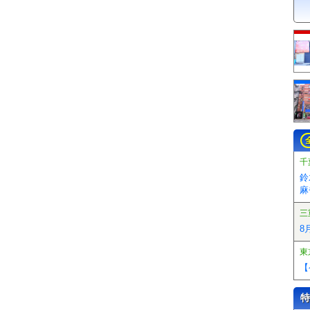
千
鈴
麻
三
8
東
【
特