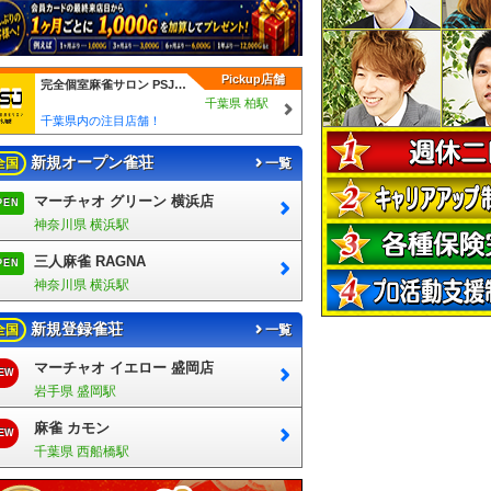
Pickup店舗
完全個室麻雀サロン PSJ柏店
千葉県 柏駅
千葉県内の注目店舗！
新規オープン雀荘
全国
一覧
マーチャオ グリーン 横浜店
PEN
神奈川県 横浜駅
三人麻雀 RAGNA
PEN
神奈川県 横浜駅
新規登録雀荘
全国
一覧
マーチャオ イエロー 盛岡店
EW
岩手県 盛岡駅
麻雀 カモン
EW
千葉県 西船橋駅