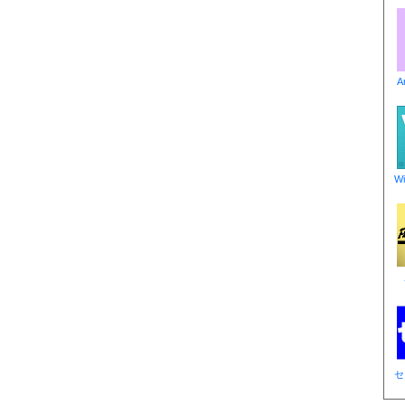
A
W
セ