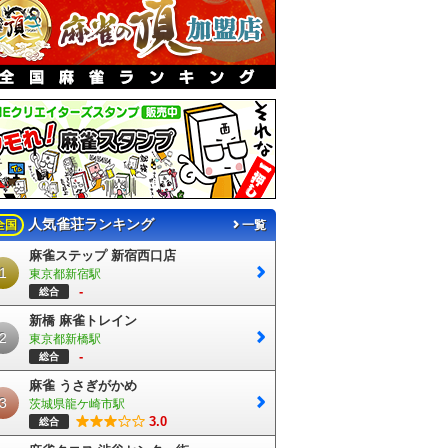
人気雀荘ランキング
全国
一覧
麻雀ステップ 新宿西口店
1
東京都新宿駅
-
総合
新橋 麻雀トレイン
2
東京都新橋駅
-
総合
麻雀 うさぎがかめ
3
茨城県龍ケ崎市駅
3.0
総合