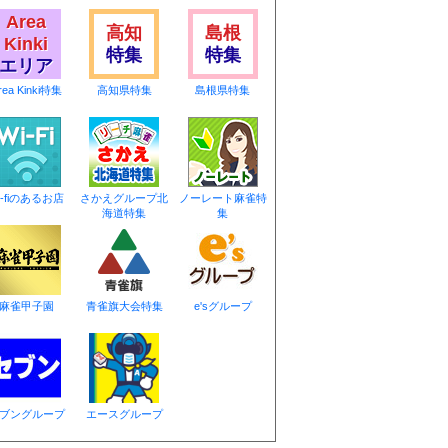
Area
高知
島根
Kinki
特集
特集
エリア
rea Kinki特集
高知県特集
島根県特集
i-fiのあるお店
さかえグループ北
ノーレート麻雀特
海道特集
集
麻雀甲子園
青雀旗大会特集
e'sグループ
ブングループ
エースグループ