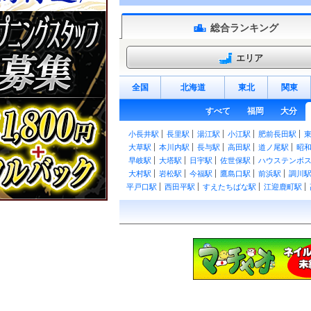
総合ランキング
エリア
全国
北海道
東北
関東
すべて
福岡
大分
小長井駅
長里駅
湯江駅
小江駅
肥前長田駅
大草駅
本川内駅
長与駅
高田駅
道ノ尾駅
昭
早岐駅
大塔駅
日宇駅
佐世保駅
ハウステンボ
大村駅
岩松駅
今福駅
鷹島口駅
前浜駅
調川
平戸口駅
西田平駅
すえたちばな駅
江迎鹿町駅
小浦駅
真申駅
棚方駅
相浦駅
大学駅
上相浦
駅
中佐世保駅
佐世保中央駅
本諫早駅
幸駅
小
駅
吾妻駅
古部駅
大正駅
西郷駅
神代町駅
多
南島原駅
島原外港駅
秩父が浦駅
安徳駅
瀬野
石駅
北有馬駅
常光寺前駅
浦田観音駅
原城駅
吉駅
千歳町駅
若葉町駅
長崎大学前駅
岩屋橋駅
座町駅
宝町駅
八千代町駅
五島町駅
大波止駅
新中川町駅
新大工町駅
諏訪神社前駅
公会堂前