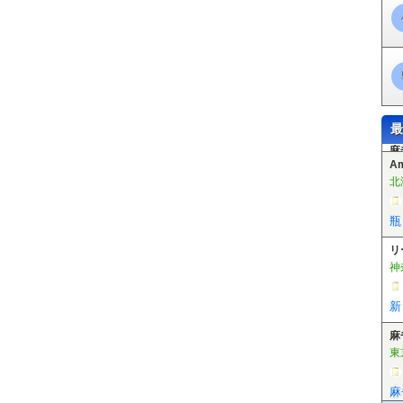
最
A
北
瓶
リ
神
新
麻
東