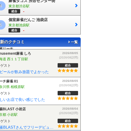
麻雀タコス 渋谷センター街
4
東京都渋谷駅
-
総合
個室麻雀だんご 池袋店
5
東京都池袋駅
-
総合
新のクチコミ
一覧
musement麻雀 しろ
2026/08/05
(2026/08訪問)
海道 西１１丁目駅
ゲスト
総合
ビールが飲み放題でよかった
ーチ麻雀 81
2026/08/05
(2026/08訪問)
奈川県 相模原駅
ゲスト
総合
しいお店で良い感じでした
雀BLAST 小岩店
2026/08/04
(2026/08訪問)
京都 小岩駅
ゲスト
総合
麻雀BLASTさんでフリーデビューしました！お客さんも優しい方で楽しく遊べました！