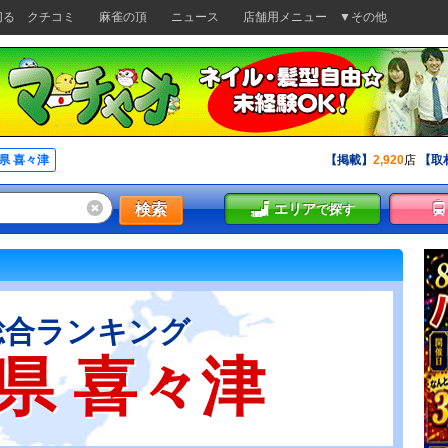
切る
クチコミ
麻雀の頂
ニュース
店舗用メニュー
▼その他
県 喜々津
【掲載】
2,920
店
【取
検索
エリア
で探す
総合ランキング
県 喜々津