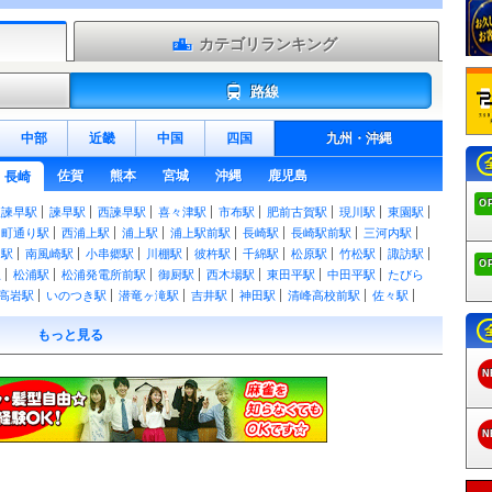
カテゴリランキング
路線
中部
近畿
中国
四国
九州
・
沖縄
佐賀
熊本
宮城
沖縄
鹿児島
長崎
O
東諫早駅
諫早駅
西諫早駅
喜々津駅
市布駅
肥前古賀駅
現川駅
東園駅
和町通り駅
西浦上駅
浦上駅
浦上駅前駅
長崎駅
長崎駅前駅
三河内駅
ス駅
南風崎駅
小串郷駅
川棚駅
彼杵駅
千綿駅
松原駅
竹松駅
諏訪駅
O
駅
松浦駅
松浦発電所前駅
御厨駅
西木場駅
東田平駅
中田平駅
たびら
高岩駅
いのつき駅
潜竜ヶ滝駅
吉井駅
神田駅
清峰高校前駅
佐々駅
駅
本山駅
中里駅
皆瀬駅
野中駅
左石駅
泉福寺駅
山の田駅
北佐世保
もっと見る
野本町駅
干拓の里駅
森山駅
釜ノ鼻駅
諫早東高校前駅
愛野駅
阿母崎
比良町駅
島鉄湯江駅
大三東駅
松尾町駅
三会駅
島原駅
島鉄本社前駅
N
深江駅
深江駅
布津新田駅
布津駅
堂崎駅
蒲河駅
有家駅
西有家駅
龍
有馬吉川駅
東大屋駅
口之津駅
白浜海水浴場前駅
加津佐駅
赤迫駅
住
浦上車庫前駅
大橋駅
松山町駅
浜口町駅
大学病院前駅
茂里町駅
銭
N
出島駅
築町駅
西浜町駅
観光通り駅
思案橋駅
正覚寺下駅
蛍茶屋駅
駅
桜町駅
賑橋駅
市民病院前駅
大浦海岸通り駅
大浦天主堂下駅
石橋駅