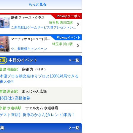
もっと見る
Pickupクーポン
麻雀 ファーストクラス
埼玉県 西川口駅
ご新規様はゲームサービス券プレゼントいたします！ ご来店の際に従業員に「麻雀王国みた」とスタッフにお伝えください♪
Pickupイベント
マーチャオ ν (ニュー) 川口店
埼玉県 川口駅
☆ご新規様キャンペーン
本日のイベント
全国
一覧
葉県 都賀駅
麻雀 力（りき）
木優プロ＆朝比奈ゆりプロと100%対局できる
雀大会🀄️
重県 新正駅
まぁじゃん広場
月8日(土) 高橋侑希
京都 水道橋駅
ウェルカム 水道橋店
ゲスト来店】折原みかさん(タレント)来店！
集
一覧