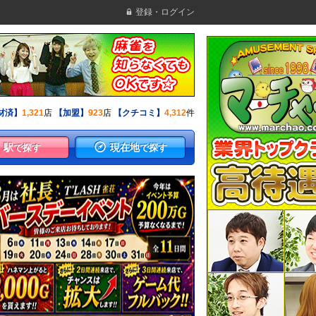
登録・ログイン
材済】
1,321
店
【加盟】
923
店
【クチコミ】
4,312
件
駅
現在地
で探す
で探す