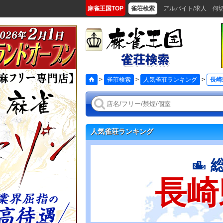
麻雀王国TOP
雀荘検索
アルバイト/求人
何
>
雀荘検索
>
人気雀荘ランキング
>
長崎
人気雀荘ランキング
長崎