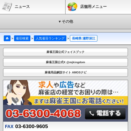
ニュース
店舗用メニュー
▼その他
>
雀荘検索
>
人気雀荘ランキング
>
長崎県 瀬野深江
麻雀王国公式フェイスブック
麻雀王国公式X @mjkingdom
麻雀用品解説サイト AMOSナビ
03-6300-9605
FAX