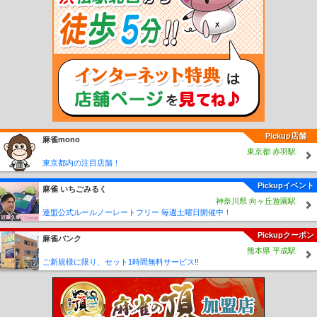
駅
島鉄本社前駅
南島原駅
島原外港駅
秩父が浦駅
安徳駅
瀬野深江駅
深江
駅
布津新田駅
布津駅
堂崎駅
蒲河駅
有家駅
西有家駅
龍石駅
北有馬駅
常
光寺前駅
浦田観音駅
原城駅
有馬吉川駅
東大屋駅
口之津駅
白浜海水浴場前
駅
加津佐駅
赤迫駅
住吉駅
千歳町駅
若葉町駅
長崎大学前駅
岩屋橋駅
浦上
車庫前駅
大橋駅
松山町駅
浜口町駅
大学病院前駅
茂里町駅
銭座町駅
宝町
駅
八千代町駅
五島町駅
大波止駅
出島駅
築町駅
西浜町駅
観光通り駅
思案
橋駅
正覚寺下駅
蛍茶屋駅
新中川町駅
新大工町駅
諏訪神社前駅
公会堂前駅
桜町駅
賑橋駅
市民病院前駅
大浦海岸通り駅
大浦天主堂下駅
石橋駅
Pickup店舗
麻雀mono
東京都 赤羽駅
東京都内の注目店舗！
Pickupイベント
麻雀 いちごみるく
神奈川県 向ヶ丘遊園駅
連盟公式ルールノーレートフリー 毎週土曜日開催中！
Pickupクーポン
麻雀バンク
熊本県 平成駅
ご新規様に限り、セット1時間無料サービス!!