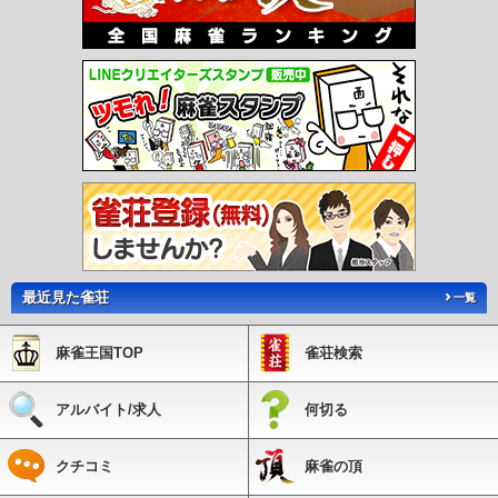
最近見た雀荘
一覧
麻雀王国TOP
雀荘検索
アルバイト/求人
何切る
クチコミ
麻雀の頂