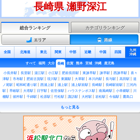
長崎県 瀬野深江
総合ランキング
カテゴリランキング
エリア
路線
九州
全国
北海道
東北
関東
中部
近畿
中国
四国
沖縄
すべて
福岡
大分
佐賀
熊本
宮城
沖縄
鹿児島
長崎
小長井駅
長里駅
湯江駅
小江駅
肥前長田駅
東諫早駅
諫早駅
西諫早駅
喜々
津駅
市布駅
肥前古賀駅
現川駅
東園駅
大草駅
本川内駅
長与駅
高田駅
道
ノ尾駅
昭和町通り駅
西浦上駅
浦上駅
浦上駅前駅
長崎駅
長崎駅前駅
三河内
駅
早岐駅
大塔駅
日宇駅
佐世保駅
ハウステンボス駅
南風崎駅
小串郷駅
川
棚駅
彼杵駅
千綿駅
松原駅
竹松駅
諏訪駅
大村駅
岩松駅
今福駅
鷹島口
駅
前浜駅
調川駅
松浦駅
松浦発電所前駅
御厨駅
西木場駅
東田平駅
中田平
もっと見る
駅
たびら平戸口駅
西田平駅
すえたちばな駅
江迎鹿町駅
高岩駅
いのつき駅
潜竜ヶ滝駅
吉井駅
神田駅
清峰高校前駅
佐々駅
小浦駅
真申駅
棚方駅
相浦
駅
大学駅
上相浦駅
本山駅
中里駅
皆瀬駅
野中駅
左石駅
泉福寺駅
山の田
駅
北佐世保駅
中佐世保駅
佐世保中央駅
本諫早駅
幸駅
小野本町駅
干拓の里
駅
森山駅
釜ノ鼻駅
諫早東高校前駅
愛野駅
阿母崎駅
吾妻駅
古部駅
大正
駅
西郷駅
神代町駅
多比良町駅
島鉄湯江駅
大三東駅
松尾町駅
三会駅
島原