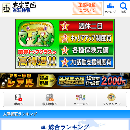
王国掲載
について
ランキング
検索
動画
求人検索
ニュース
ランキング
人気雀荘ランキング
総合ランキング