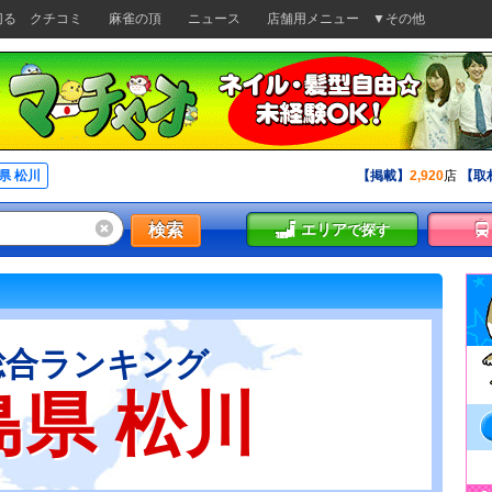
切る
クチコミ
麻雀の頂
ニュース
店舗用メニュー
▼その他
県 松川
【掲載】
2,920
店
【取
検索
エリア
で探す
総合ランキング
島県 松川