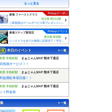
もっと見る
Pickupクーポン
麻雀 ファーストクラス
埼玉県 西川口駅
ご新規様はゲームサービス券プレゼントいたします！ ご来店の際に従業員に「麻雀王国みた」とスタッフにお伝えください♪
Pickupイベント
麻雀ステップ新宿店
東京都 新宿駅
レックス３を全ての個室に設置完了！平日一般275円、学生175円の激安価格！
本日のイベント
全国
一覧
本県 辛島町駅
まぁじゃんMAP 熊本下通店
NS投稿サービス！！
本県 辛島町駅
まぁじゃんMAP 熊本下通店
料提携駐車場完備！！
本県 辛島町駅
まぁじゃんMAP 熊本下通店
ット料金表
集
一覧