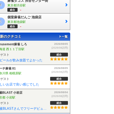
麻雀タコス 渋谷センター街
4
東京都渋谷駅
-
総合
個室麻雀だんご 池袋店
5
東京都池袋駅
-
総合
新のクチコミ
一覧
musement麻雀 しろ
2026/08/05
(2026/08訪問)
海道 西１１丁目駅
ゲスト
総合
ビールが飲み放題でよかった
ーチ麻雀 81
2026/08/05
(2026/08訪問)
奈川県 相模原駅
ゲスト
総合
しいお店で良い感じでした
雀BLAST 小岩店
2026/08/04
(2026/08訪問)
京都 小岩駅
ゲスト
総合
麻雀BLASTさんでフリーデビューしました！お客さんも優しい方で楽しく遊べました！