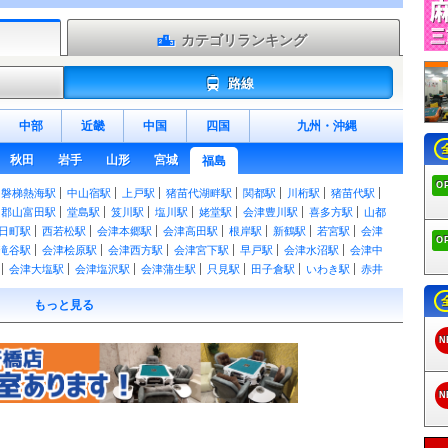
カテゴリランキング
路線
中部
近畿
中国
四国
九州
・
沖縄
秋田
岩手
山形
宮城
福島
O
磐梯熱海駅
中山宿駅
上戸駅
猪苗代湖畔駅
関都駅
川桁駅
猪苗代駅
郡山富田駅
堂島駅
笈川駅
塩川駅
姥堂駅
会津豊川駅
喜多方駅
山都
日町駅
西若松駅
会津本郷駅
会津高田駅
根岸駅
新鶴駅
若宮駅
会津
O
滝谷駅
会津桧原駅
会津西方駅
会津宮下駅
早戸駅
会津水沼駅
会津中
会津大塩駅
会津塩沢駅
会津蒲生駅
只見駅
田子倉駅
いわき駅
赤井
神俣駅
菅谷駅
大越駅
磐城常葉駅
船引駅
要田駅
三春駅
舞木駅
もっと見る
四ツ倉駅
久ノ浜駅
末続駅
広野駅
木戸駅
竜田駅
富岡駅
夜ノ森駅
大
原ノ町駅
鹿島駅
日立木駅
相馬駅
駒ケ嶺駅
新地駅
白坂駅
新白河
N
賀川駅
安積永盛駅
郡山駅
日和田駅
五百川駅
本宮駅
杉田駅
二本松
東福島駅
伊達駅
桑折駅
藤田駅
貝田駅
矢祭山駅
東館駅
南石井駅
駅
磐城浅川駅
里白石駅
磐城石川駅
野木沢駅
川辺沖駅
泉郷駅
川東駅
N
院前駅
瀬上駅
向瀬上駅
高子駅
上保原駅
保原駅
大泉駅
二井田駅
新
兜駅
曽根田駅
美術館図書館前駅
岩代清水駅
泉駅
上松川駅
笹谷駅
駅
南若松駅
門田駅
あまや駅
芦ノ牧温泉駅
大川ダム公園駅
芦ノ牧温泉