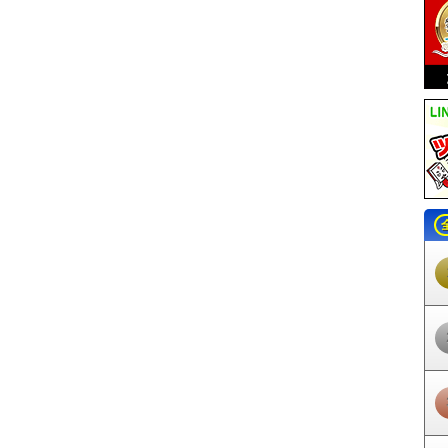
下郷駅
ふるさと公園駅
養鱒公園駅
会津長野駅
田島高校前駅
会津田島
登山口駅
会津高原尾瀬口駅