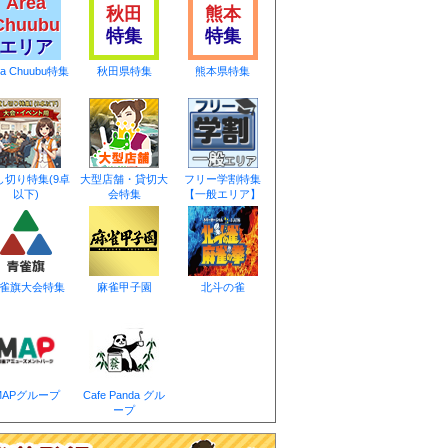
Area
秋田
熊本
Chuubu
特集
特集
エリア
ea Chuubu特集
秋田県特集
熊本県特集
し切り特集(9卓
大型店舗・貸切大
フリー学割特集
以下)
会特集
【一般エリア】
雀旗大会特集
麻雀甲子園
北斗の雀
MAPグループ
Cafe Panda グル
ープ