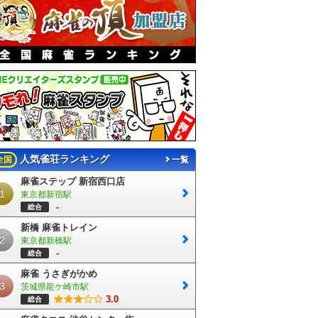
人気雀荘ランキング
全国
一覧
麻雀ステップ 新宿西口店
1
東京都新宿駅
-
総合
新橋 麻雀トレイン
2
東京都新橋駅
-
総合
麻雀 うさぎがかめ
3
茨城県龍ケ崎市駅
3.0
総合