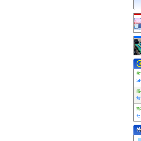
熊
S
熊
無
熊
セ
特