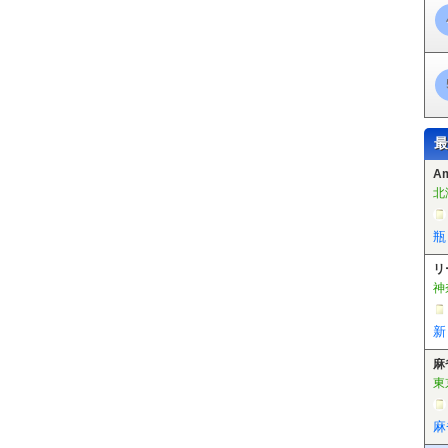
最
A
北
瓶
リ
神
新
麻
東