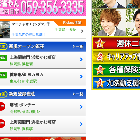
Pickup店舗
マーチャオ Σ (シグマ) 千葉店
千葉県 千葉駅
千葉県内の注目店舗！
新規オープン雀荘
全国
一覧
上海闘龍門 浜松かじ町店
PEN
静岡県 浜松駅
健康麻雀 ヨカヨカ
PEN
東京都 新小岩駅
新規登録雀荘
全国
一覧
麻雀 ポンチー
EW
高知県 菜園場町駅
上海闘龍門 浜松かじ町店
EW
静岡県 浜松駅