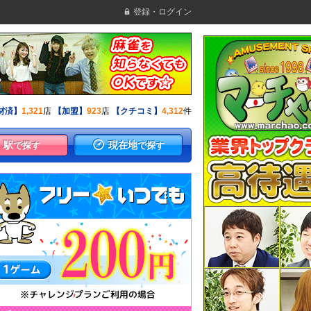
登録・ログイン
材済】
1,321
店
【加盟】
923
店
【クチコミ】
4,312
件
駅
現在地
で探す
で探す