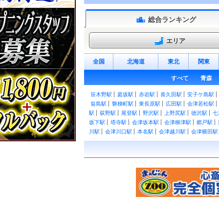
総合ランキング
エリア
全国
北海道
東北
関東
すべて
青森
笹木野駅
庭坂駅
赤岩駅
喜久田駅
安子ケ島駅
翁島駅
磐梯町駅
東長原駅
広田駅
会津若松駅
駅
荻野駅
尾登駅
野沢駅
上野尻駅
徳沢駅
七
坂下駅
塔寺駅
会津坂本駅
会津柳津駅
郷戸駅
川駅
会津川口駅
本名駅
会津越川駅
会津横田駅
駅
小川郷駅
江田駅
川前駅
夏井駅
小野新町駅
勿来駅
植田駅
泉駅
湯本駅
内郷駅
草野駅
野駅
双葉駅
浪江駅
桃内駅
小高駅
磐城太田駅
駅
白河駅
久田野駅
泉崎駅
矢吹駅
鏡石駅
須
駅
安達駅
松川駅
金谷川駅
南福島駅
福島駅
磐城石井駅
磐城塙駅
近津駅
中豊駅
磐城棚倉
小塩江駅
谷田川駅
磐城守山駅
卸町駅
福島学
田駅
梁川駅
やながわ希望の森公園前駅
富野駅
桜水駅
平野駅
医王寺前駅
花水坂駅
飯坂温泉