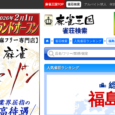
麻雀王国TOP
雀荘検索
アルバイト/求人
何
>
雀荘検索
>
人気雀荘ランキング
>
福島
人気雀荘ランキング
福