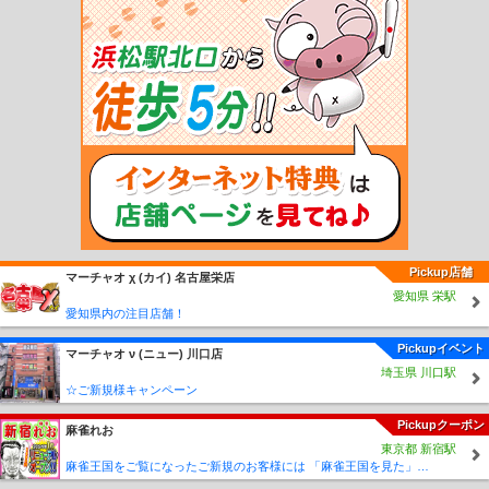
福原駅
稲田駅
笠間駅
宍戸駅
守谷駅
みらい平駅
みどりの駅
万博記念公園
駅
研究学園駅
つくば駅
阿字ヶ浦駅
磯崎駅
平磯駅
殿山駅
那珂湊駅
中根
駅
金上駅
日工前駅
西取手駅
寺原駅
新取手駅
稲戸井駅
戸頭駅
南守谷駅
新守谷駅
小絹駅
水海道駅
北水海道駅
中妻駅
三妻駅
南石下駅
石下駅
玉村
駅
宗道駅
下妻駅
大宝駅
騰波ノ江駅
黒子駅
大田郷駅
ゆめみ野駅
入地駅
竜ヶ崎駅
鉾田駅
坂戸駅
巴川駅
借宿前駅
榎本駅
玉造町駅
浜駅
八木蒔駅
桃浦駅
小川高校下駅
常陸小川駅
四箇村駅
新高浜駅
玉里駅
東田中駅
石岡南
台駅
東水戸駅
常澄駅
大洗駅
涸沼駅
鹿島旭駅
徳宿駅
新鉾田駅
北浦湖畔
駅
大洋駅
鹿島灘駅
鹿島大野駅
長者ヶ浜潮騒はまなす公園前駅
荒野台駅
下館
二高前駅
折本駅
ひぐち駅
Pickup店舗
マーチャオ χ (カイ) 名古屋栄店
愛知県 栄駅
愛知県内の注目店舗！
Pickupイベント
マーチャオ ν (ニュー) 川口店
埼玉県 川口駅
☆ご新規様キャンペーン
Pickupクーポン
麻雀れお
東京都 新宿駅
麻雀王国をご覧になったご新規のお客様には 「麻雀王国を見た」で ☆フリーのお客様はアンケートにお答え頂けると 終日フリー料金を無料に致します！！激熱！！Σ(´∀`;)