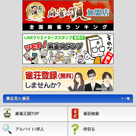
最近見た雀荘
一覧
麻雀王国TOP
雀荘検索
アルバイト/求人
何切る