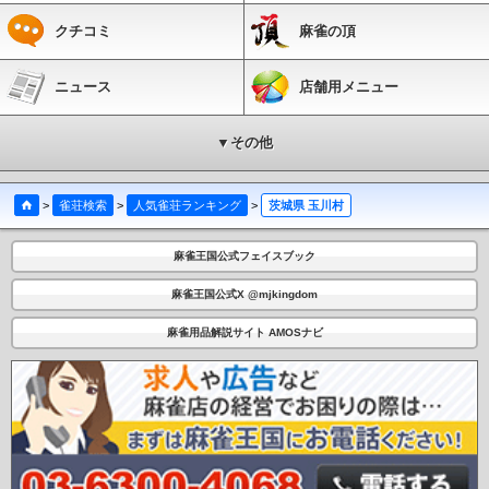
クチコミ
麻雀の頂
ニュース
店舗用メニュー
▼その他
>
雀荘検索
>
人気雀荘ランキング
>
茨城県 玉川村
麻雀王国公式フェイスブック
麻雀王国公式X @mjkingdom
麻雀用品解説サイト AMOSナビ