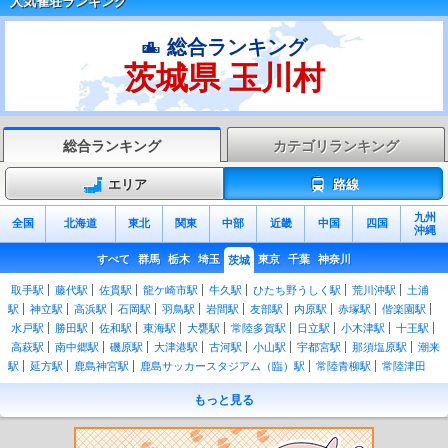
人気雀荘ランキング
総合ランキング
茨城県 玉川村
総合ランキング
カテゴリランキング
エリア
路線
九州
全国
北海道
東北
関東
中部
近畿
中国
四国
沖縄
すべて
群馬
栃木
埼玉
東京
千葉
神奈川
茨城
取手駅
藤代駅
佐貫駅
龍ケ崎市駅
牛久駅
ひたち野うしく駅
荒川沖駅
土浦
駅
神立駅
高浜駅
石岡駅
羽鳥駅
岩間駅
友部駅
内原駅
赤塚駅
偕楽園駅
水戸駅
勝田駅
佐和駅
東海駅
大甕駅
常陸多賀駅
日立駅
小木津駅
十王駅
高萩駅
南中郷駅
磯原駅
大津港駅
古河駅
小山駅
宇都宮駅
那須塩原駅
潮来
駅
延方駅
鹿島神宮駅
鹿島サッカースタジアム（臨）駅
常陸青柳駅
常陸津田
駅
後台駅
下菅谷駅
中菅谷駅
上菅谷駅
南酒出駅
額田駅
河合駅
谷河原駅
もっと見る
常陸太田駅
常陸鴻巣駅
瓜連駅
静駅
常陸大宮駅
玉川村駅
野上原駅
山方宿
駅
中舟生駅
下小川駅
西金駅
上小川駅
袋田駅
常陸大子駅
下野宮駅
小田林
駅
結城駅
東結城駅
川島駅
玉戸駅
下館駅
新治駅
大和駅
岩瀬駅
羽黒駅