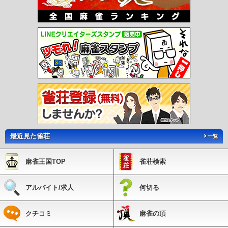
最近見た雀荘
一覧
麻雀王国TOP
雀荘検索
アルバイト/求人
何切る
クチコミ
麻雀の頂