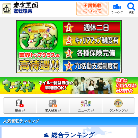
王国掲載
について
ランキング
検索
動画
求人検索
ニュース
ランキング
人気雀荘ランキング
総合ランキング