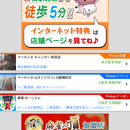
七井駅
多田羅駅
市塙駅
笹原田駅
天矢場駅
茂木駅
龍王峡駅
川治温泉駅
川
治湯元駅
湯西川温泉駅
中三依温泉駅
上三依塩原温泉口駅
男鹿高原駅
Pickup店舗
マーチャオ キャンサー 町田店
東京都 町田駅
東京都内の注目店舗！
Pickupイベント
マーチャオ ο(オミクロン) 大阪梅田店
大阪府 東梅田駅
☆ご新規様・紹介キャンペーン☆
Pickupクーポン
麻雀 ゆ～じゃん
大阪府 天満橋駅
セットのお客様は、ご来店時に 『麻雀王国を見た』とお伝えください(_ _) セット料金が5時間3000円に✨