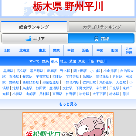
栃木県 野州平川
総合ランキング
カテゴリランキング
エリア
路線
九州
全国
北海道
東北
関東
中部
近畿
中国
四国
沖縄
すべて
群馬
埼玉
茨城
東京
千葉
神奈川
栃木
黒磯駅
高久駅
黒田原駅
豊原駅
野木駅
間々田駅
小山駅
小金井駅
自治医大
駅
石橋駅
雀宮駅
宇都宮駅
岡本駅
宝積寺駅
氏家駅
蒲須坂駅
片岡駅
矢板
駅
野崎駅
西那須野駅
那須塩原駅
下野花岡駅
仁井田駅
鴻野山駅
大金駅
小
塙駅
滝駅
烏山駅
鶴田駅
鹿沼駅
文挟駅
下野大沢駅
今市駅
日光駅
東武日
光駅
小俣駅
山前駅
足利駅
富田駅
佐野駅
岩舟駅
大平下駅
栃木駅
思川
駅
県駅
福居駅
東武和泉駅
足利市駅
野州山辺駅
藤岡駅
静和駅
新大平下
もっと見る
駅
新栃木駅
合戦場駅
家中駅
東武金崎駅
楡木駅
樅山駅
新鹿沼駅
北鹿沼
駅
板荷駅
下小代駅
明神駅
下今市駅
上今市駅
野州平川駅
野州大塚駅
壬生
駅
国谷駅
おもちゃのまち駅
安塚駅
西川田駅
江曽島駅
南宇都宮駅
東武宇都
宮駅
大谷向駅
大桑駅
新高徳駅
小佐越駅
鬼怒川温泉駅
鬼怒川公園駅
新藤原
駅
田島駅
佐野市駅
堀米駅
吉水駅
田沼駅
多田駅
葛生駅
原向駅
通洞駅
足尾駅
間藤駅
久下田駅
寺内駅
真岡駅
北真岡駅
西田井駅
北山駅
益子駅