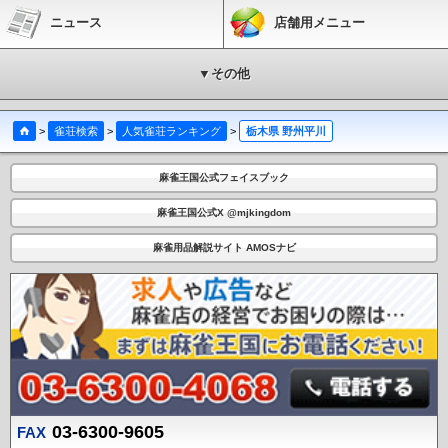
ニュース
店舗用メニュー
▼その他
>
雀荘検索
>
人気雀荘ランキング
>
栃木県 野州平川
麻雀王国公式フェイスブック
麻雀王国公式X @mjkingdom
麻雀用品解説サイト AMOSナビ
03-6300-9605
FAX