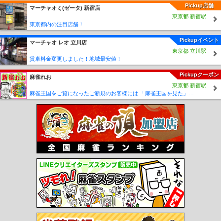
Pickup店舗
マーチャオ ζ (ゼータ) 新宿店
東京都 新宿駅
東京都内の注目店舗！
Pickupイベント
マーチャオ レオ 立川店
東京都 立川駅
貸卓料金変更しました！地域最安値！
Pickupクーポン
麻雀れお
東京都 新宿駅
麻雀王国をご覧になったご新規のお客様には 「麻雀王国を見た」で ☆フリーのお客様はアンケートにお答え頂けると 終日フリー料金を無料に致します！！激熱！！Σ(´∀`;)