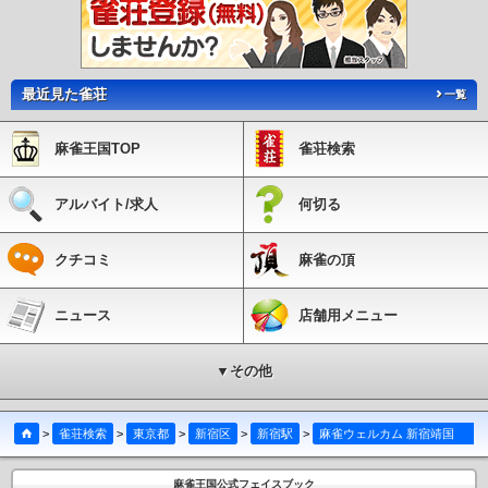
最近見た雀荘
一覧
麻雀王国TOP
雀荘検索
アルバイト/求人
何切る
クチコミ
麻雀の頂
ニュース
店舗用メニュー
▼その他
>
雀荘検索
>
東京都
>
新宿区
>
新宿駅
>
麻雀ウェルカム 新宿靖国通り店
麻雀王国公式フェイスブック