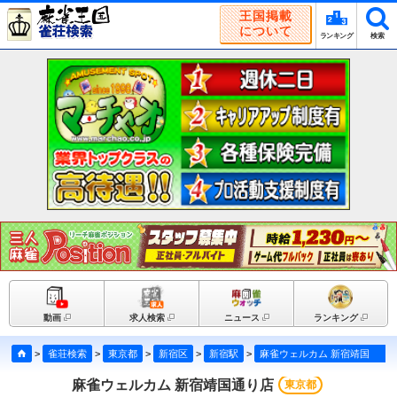
王国掲載
について
ランキング
検索
動画
求人検索
ニュース
ランキング
>
雀荘検索
>
東京都
>
新宿区
>
新宿駅
>
麻雀ウェルカム 新宿靖国通り店
麻雀ウェルカム 新宿靖国通り店
東京都