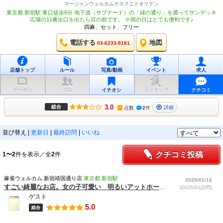
マージャンウェルカムヤスクニドオリテン
東京都 新宿駅 東口徒歩6分 地下道（サブナード）の「緑の通り」を通ってサンデッキ
広場の11番出口を出たら目の前です。 ※雨の日はとても便利です♪
四麻、セット、フリー
電話する
地図
03-6233-9181
店舗トップ
ルール
写真/動画
イベント
求人
クーポン
プロ
イチオシ
ランキング
クチコミ
3.0
総合
詳細
点数
2
件
?
並び替え
|
更新日
|
最終訪問
|
いいね
クチコミ投稿
1〜2
件を表示／全
2
件
麻雀ウェルカム 新宿靖国通り店
東京都 新宿駅
2025/01/16
すごい綺麗なお店。女の子可愛い 明るいアットホームなお店
(2025/01訪問)
ゲスト
5.0
総合