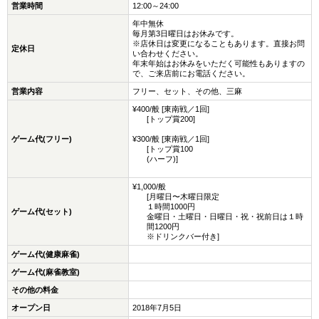
営業時間
12:00～24:00
年中無休
毎月第3日曜日はお休みです。
※店休日は変更になることもあります。直接お問
定休日
い合わせください。
年末年始はお休みをいただく可能性もありますの
で、ご来店前にお電話ください。
営業内容
フリー、セット、その他、三麻
¥400/般 [東南戦／1回]
[トップ賞200]
ゲーム代(フリー)
¥300/般 [東南戦／1回]
[トップ賞100
(ハーフ)]
¥1,000/般
[月曜日〜木曜日限定
１時間1000円
ゲーム代(セット)
金曜日・土曜日・日曜日・祝・祝前日は１時
間1200円
※ドリンクバー付き]
ゲーム代(健康麻雀)
ゲーム代(麻雀教室)
その他の料金
オープン日
2018年7月5日