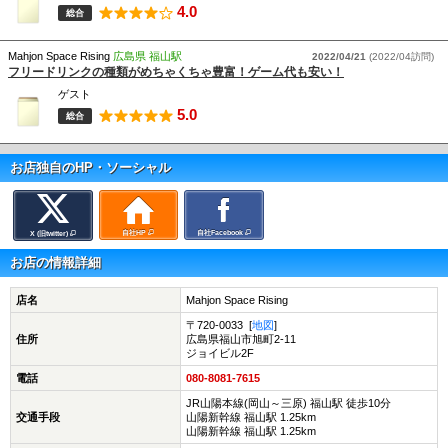
★初めてのご来店で1ゲーム無料券を１０枚プレゼント★
4.0
総合
さらに・・・
フリーでのお友達ご紹介で
Mahjon Space Rising
広島県 福山駅
2022/04/21
(2022/04訪問)
１ゲーム無料券5枚プレゼント！
フリードリンクの種類がめちゃくちゃ豊富！ゲーム代も安い！
ご紹介された方にも１ゲーム無料券を１０枚プレゼント！
ゲスト
5.0
総合
お店独自のHP・ソーシャル
自社HP
自社Facebook
X (旧twitter)
お店の情報詳細
店名
Mahjon Space Rising
〒720-0033 [
地図
]
住所
広島県福山市旭町2-11
ジョイビル2F
電話
080-8081-7615
JR山陽本線(岡山～三原) 福山駅 徒歩10分
交通手段
山陽新幹線 福山駅 1.25km
山陽新幹線 福山駅 1.25km