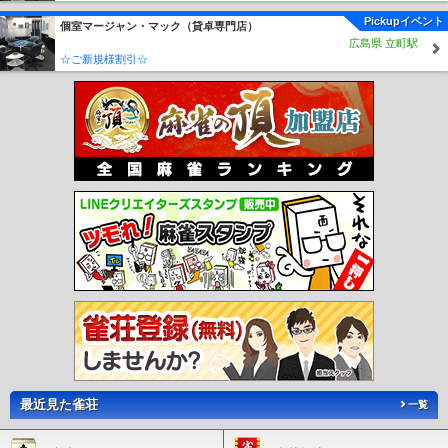
Pickupイベント
個室マージャン・マック（貸卓専門店）
広島県 立町駅
☆ご新規様割引☆
最近見た雀荘
一覧