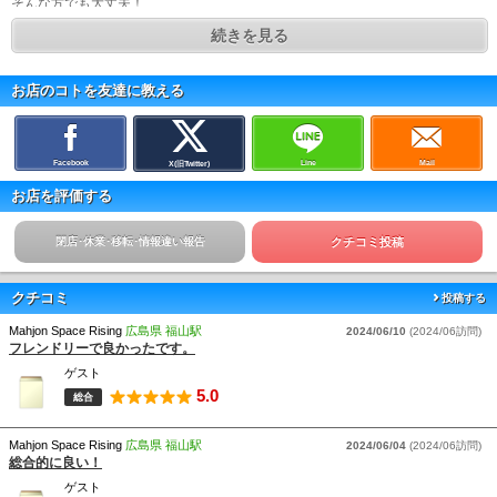
そんな方でも大丈夫！
丁寧に説明、対応させていただきます！
続きを見る
★★★ご新規様大歓迎★★★
フリーのご新規様限定
ゲーム代チケット10枚プレゼント！(4000円相当)
お店のコトを友達に教える
★★★ご新規様大歓迎★★★
貸卓料金は最安クラスの1時間1000円
Facebook
Line
Mail
X(旧Twitter)
お得に麻雀をお楽しみいただけます。
お店を評価する
1時間1,000円で
ペプシコーラ・ZONE・セブンアップ・なっちゃんオレンジ
お茶・紅茶・コーヒー・カフェオレ・カプチーノ・コーンスープ(冬限定)ドリン
閉店･休業･移転･情報違い報告
クチコミ投稿
クバー付きプランもあり
※金曜、土曜、日曜、祝前日は1時間1200円となります。
クチコミ
投稿する
フリールールは別途ルールをご覧ください！
麻雀好きには堪らないルールとなっております。
Mahjon Space Rising
広島県 福山駅
2024/06/10
(2024/06訪問)
フレンドリーで良かったです。
☆皆様のご来店お待ちしております☆
ゲスト
5.0
総合
☆無料駐車場10台完備☆
詳しくはお電話にてお問い合わせください。
Mahjon Space Rising
広島県 福山駅
2024/06/04
(2024/06訪問)
総合的に良い！
【ご新規様限定】
ゲスト