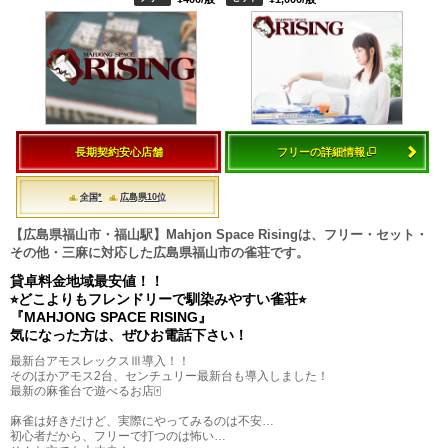
長期契約安心店舗
フリーの詳細情報
全国*
広島県10位
【広島県福山市・福山駅】Mahjon Space Risingは、フリー・セット・
その他・三麻に対応した広島県福山市の雀荘です。
貸卓料金地域最安値！！
⭐︎どこよりもフレンドリーで馴染みやすい雀荘⭐︎
『MAHJONG SPACE RISING』
気になった方は、ぜひお電話下さい！
最新台アモスレックスⅢ導入！！
そのほかアモス2台、センチュリー最新台も導入しました！
最新の麻雀台で遊べるお店🀄️
麻雀は好きだけど、実際にやってみるのは不安…
初心者だから、フリーで打つのは怖い…