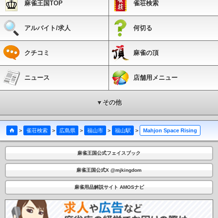
麻雀王国TOP
雀荘検索
アルバイト/求人
何切る
クチコミ
麻雀の頂
ニュース
店舗用メニュー
▼その他
>
雀荘検索
>
広島県
>
福山市
>
福山駅
>
Mahjon Space Rising
麻雀王国公式フェイスブック
麻雀王国公式X @mjkingdom
麻雀用品解説サイト AMOSナビ