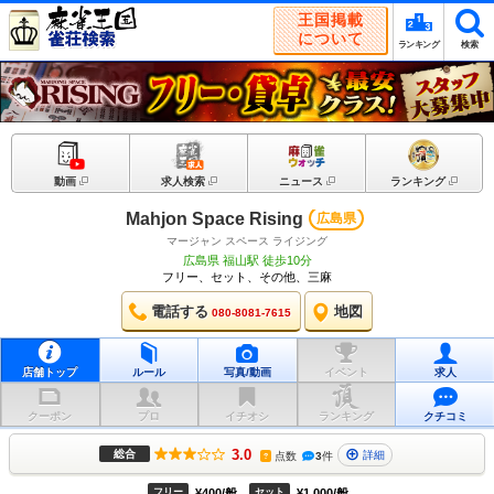
王国掲載
について
ランキング
検索
動画
求人検索
ニュース
ランキング
Mahjon Space Rising
広島県
マージャン スペース ライジング
広島県 福山駅 徒歩10分
フリー、セット、その他、三麻
電話する
地図
080-8081-7615
店舗トップ
ルール
写真/動画
イベント
求人
クーポン
プロ
イチオシ
ランキング
クチコミ
3.0
総合
詳細
点数
3
件
?
フリー
¥400/般
セット
¥1,000/般