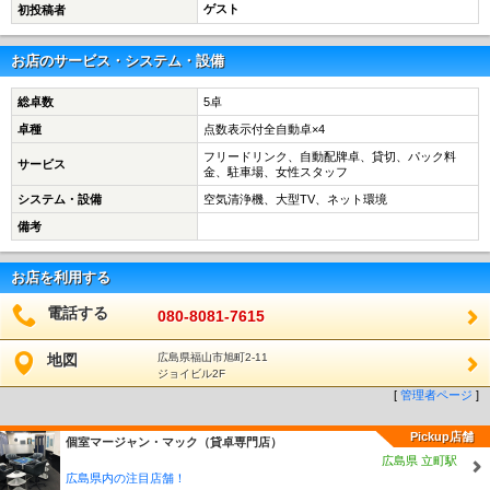
ゲスト
初投稿者
お店のサービス・システム・設備
総卓数
5卓
卓種
点数表示付全自動卓×4
フリードリンク、自動配牌卓、貸切、パック料
サービス
金、駐車場、女性スタッフ
システム・設備
空気清浄機、大型TV、ネット環境
備考
お店を利用する
電話する
080-8081-7615
地図
広島県福山市旭町2-11
ジョイビル2F
[
管理者ページ
]
Pickup店舗
個室マージャン・マック（貸卓専門店）
広島県 立町駅
広島県内の注目店舗！