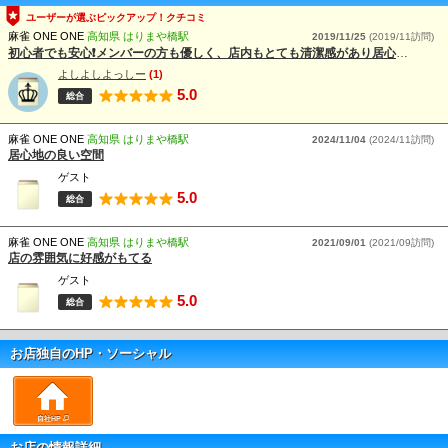
ユーザーが選ぶピックアップ！クチコミ
麻雀 ONE ONE
高知県 はりまや橋駅
2019/11/25
(2019/11訪問)
初心者でも安心❗️メンバーの方も優しく、店内もとても清潔感があり居心地が良すぎてオススメです🎵
よしよしよっしー
(1)
5.0
総合
麻雀 ONE ONE
高知県 はりまや橋駅
2024/11/04
(2024/11訪問)
居心地の良い空間
ゲスト
5.0
総合
麻雀 ONE ONE
高知県 はりまや橋駅
2021/09/01
(2021/09訪問)
店の雰囲気に好感がもてる
ゲスト
5.0
総合
お店独自のHP・ソーシャル
自社HP
お店の情報詳細