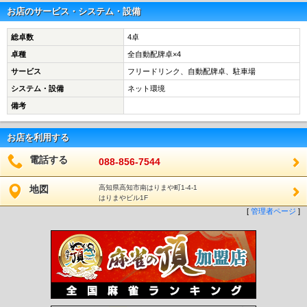
お店のサービス・システム・設備
総卓数
4卓
卓種
全自動配牌卓×4
サービス
フリードリンク、自動配牌卓、駐車場
システム・設備
ネット環境
備考
お店を利用する
電話する
088-856-7544
地図
高知県高知市南はりまや町1‐4‐1
はりまやビル1F
[
管理者ページ
]