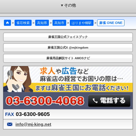
▼その他
>
雀荘検索
>
高知県
>
高知市
>
はりまや橋駅
>
麻雀 ONE ONE
麻雀王国公式フェイスブック
麻雀王国公式X @mjkingdom
麻雀用品解説サイト AMOSナビ
03-6300-9605
FAX
info@mj-king.net