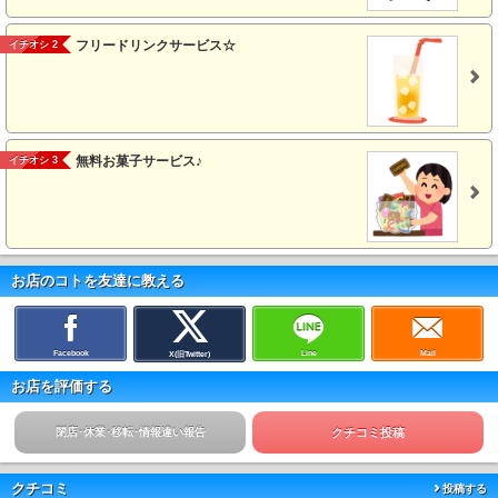
フリードリンクサービス☆
イチオシ 2
無料お菓子サービス♪
イチオシ 3
お店のコトを友達に教える
Facebook
Line
Mail
X(旧Twitter)
お店を評価する
閉店･休業･移転･情報違い報告
クチコミ投稿
クチコミ
投稿する