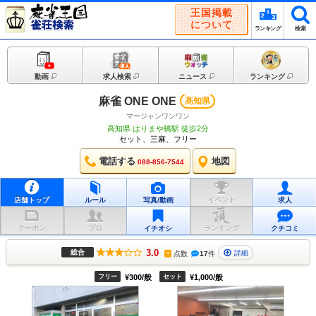
王国掲載
について
ランキング
検索
動画
求人検索
ニュース
ランキング
麻雀 ONE ONE
高知県
マージャンワンワン
高知県 はりまや橋駅 徒歩2分
セット、三麻、フリー
電話する
地図
088-856-7544
店舗トップ
ルール
写真/動画
イベント
求人
クーポン
プロ
イチオシ
ランキング
クチコミ
3.0
総合
詳細
点数
17
件
?
フリー
¥300/般
セット
¥1,000/般