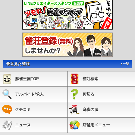
最近見た雀荘
一覧
麻雀王国TOP
雀荘検索
アルバイト/求人
何切る
クチコミ
麻雀の頂
ニュース
店舗用メニュー