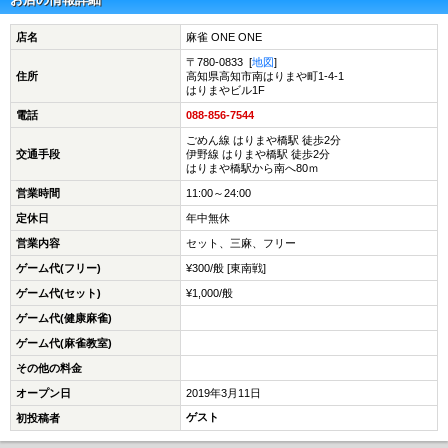
店名
麻雀 ONE ONE
〒780-0833 [
地図
]
住所
高知県高知市南はりまや町1‐4‐1
はりまやビル1F
電話
088-856-7544
ごめん線 はりまや橋駅 徒歩2分
交通手段
伊野線 はりまや橋駅 徒歩2分
はりまや橋駅から南へ80ｍ
営業時間
11:00～24:00
定休日
年中無休
営業内容
セット、三麻、フリー
ゲーム代(フリー)
¥300/般 [東南戦]
ゲーム代(セット)
¥1,000/般
ゲーム代(健康麻雀)
ゲーム代(麻雀教室)
その他の料金
オープン日
2019年3月11日
ゲスト
初投稿者