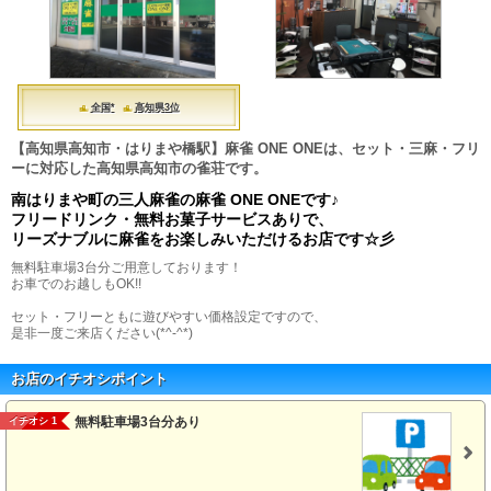
全国*
高知県3位
【高知県高知市・はりまや橋駅】麻雀 ONE ONEは、セット・三麻・フリ
ーに対応した高知県高知市の雀荘です。
南はりまや町の三人麻雀の麻雀 ONE ONEです♪
フリードリンク・無料お菓子サービスありで、
リーズナブルに麻雀をお楽しみいただけるお店です☆彡
無料駐車場3台分ご用意しております！
お車でのお越しもOK!!
セット・フリーともに遊びやすい価格設定ですので、
是非一度ご来店ください(*^-^*)
お店のイチオシポイント
無料駐車場3台分あり
イチオシ 1